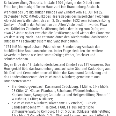
Selbstverwaltung Zirndorfs. Im Jahr 1604 gelangte der Ort bei einer
Erbteilung im markgräflichen Haus zur Linie Brandenburg-Ansbach.
Während des Dreißigjährigen Krieges war Zirndorf vom 18. Juli bis 22.
September 1632 Mittelpunkt des Heereslagers des kaiserlichen Feldherrn
Albrecht von Wallenstein, das am 3. September 1632 vom Schwedenkönig
Gustav II. Adolf in der Schlacht an der Alten Veste bestürmt wurde. Etwa
zwei Drittel der Zirndorfer Bevölkerung fielen dem Krieg zum Opfer; erst
etwa 75 Jahre später erreichte die Bevölkerungszahl wieder den Stand von
vor dem Krieg. Nach 1648 entstand durch den Wiederaufbau das heutige
Ortsbild mit Fachwerkhäusern und Sandsteinbauten.
1674 ließ Markgraf Johann Friedrich von Brandenburg-Ansbach das
hochfürstliche Brauhaus errichten. In der Folge siedelten sich weitere
Gewerbetreibende wie Drahtwarenfertiger, Weber, Drechsler und
Schuhmacher an.
Gegen Ende des 18. Jahrhunderts bestand Zirndorf aus 121 Anwesen. Das
Hochgericht übte das brandenburg-ansbachische Oberamt Cadolzburg aus.
Die Dorf- und Gemeindeherrschaft übten das Kastenamt Cadolzburg und
das Landesalmosenamt der Reichsstadt Nürnberg gemeinsam aus.
Grundherren waren
Brandenburg-Ansbach: Kastenamt Cadolzburg: 1 Mühle, 2 Halbhöfe,
28 Güter, 31 Häuser, Pfarrhaus, Schulhaus, Wildmeisterhaus,
Kaplaneihaus, Synagoge; Gotteshaus- und Heiligenstiftung Zirndorf: 1
Wirtshaus, 2 Güter, 6 Häuser;
die Reichsstadt Nürnberg: Klarenamt: 1 Viertelhof, 1 Gütlein;
Landesalmosenamt: 1 Halbhof, 1 Gut, 1 Haus; Rieterische
Stiftungsverwaltung Kornburg: 1 Hof, 5 Güter; Schlüsselfelder-Stiftung:
1 Halbhof, 2 Viertelhöfe, 1 Gut; Waldamt Laurenzi und von Löffelholz: