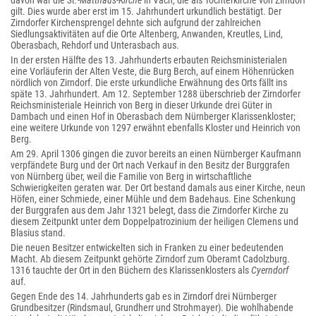
davon war die
St.-Matthäus-Kirche
in Vach, die als Tochterkirche von Zirndorf
gilt. Dies wurde aber erst im 15. Jahrhundert urkundlich bestätigt. Der
Zirndorfer Kirchensprengel dehnte sich aufgrund der zahlreichen
Siedlungsaktivitäten auf die Orte Altenberg, Anwanden, Kreutles, Lind,
Oberasbach, Rehdorf und Unterasbach aus.
In der ersten Hälfte des 13. Jahrhunderts erbauten Reichsministerialen
eine Vorläuferin der Alten Veste, die Burg Berch, auf einem Höhenrücken
nördlich von Zirndorf. Die erste urkundliche Erwähnung des Orts fällt ins
späte 13. Jahrhundert. Am 12. September 1288 überschrieb der Zirndorfer
Reichsministeriale Heinrich von Berg in dieser Urkunde drei Güter in
Dambach und einen Hof in Oberasbach dem Nürnberger Klarissenkloster;
eine weitere Urkunde von 1297 erwähnt ebenfalls Kloster und Heinrich von
Berg.
Am 29. April 1306 gingen die zuvor bereits an einen Nürnberger Kaufmann
verpfändete Burg und der Ort nach Verkauf in den Besitz der Burggrafen
von Nürnberg über, weil die Familie von Berg in wirtschaftliche
Schwierigkeiten geraten war. Der Ort bestand damals aus einer Kirche, neun
Höfen, einer Schmiede, einer Mühle und dem Badehaus. Eine Schenkung
der Burggrafen aus dem Jahr 1321 belegt, dass die Zirndorfer Kirche zu
diesem Zeitpunkt unter dem Doppelpatrozinium der heiligen Clemens und
Blasius stand.
Die neuen Besitzer entwickelten sich in Franken zu einer bedeutenden
Macht. Ab diesem Zeitpunkt gehörte Zirndorf zum Oberamt Cadolzburg.
1316 tauchte der Ort in den Büchern des Klarissenklosters als
Cyerndorf
auf.
Gegen Ende des 14. Jahrhunderts gab es in Zirndorf drei Nürnberger
Grundbesitzer (Rindsmaul, Grundherr und Strohmayer). Die wohlhabende