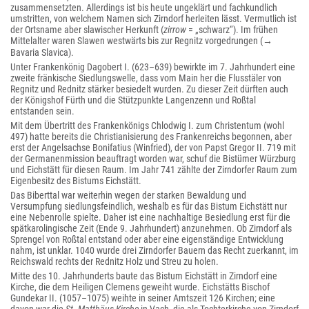
zusammensetzten. Allerdings ist bis heute ungeklärt und fachkundlich
umstritten, von welchem Namen sich Zirndorf herleiten lässt. Vermutlich ist
der Ortsname aber slawischer Herkunft (
zirrow
= „schwarz“). Im frühen
Mittelalter waren Slawen westwärts bis zur Regnitz vorgedrungen (→
Bavaria Slavica).
Unter Frankenkönig Dagobert I. (623–639) bewirkte im 7. Jahrhundert eine
zweite fränkische Siedlungswelle, dass vom Main her die Flusstäler von
Regnitz und Rednitz stärker besiedelt wurden. Zu dieser Zeit dürften auch
der Königshof Fürth und die Stützpunkte Langenzenn und Roßtal
entstanden sein.
Mit dem Übertritt des Frankenkönigs Chlodwig I. zum Christentum (wohl
497) hatte bereits die Christianisierung des Frankenreichs begonnen, aber
erst der Angelsachse Bonifatius (Winfried), der von Papst Gregor II. 719 mit
der Germanenmission beauftragt worden war, schuf die Bistümer Würzburg
und Eichstätt für diesen Raum. Im Jahr 741 zählte der Zirndorfer Raum zum
Eigenbesitz des Bistums Eichstätt.
Das Biberttal war weiterhin wegen der starken Bewaldung und
Versumpfung siedlungsfeindlich, weshalb es für das Bistum Eichstätt nur
eine Nebenrolle spielte. Daher ist eine nachhaltige Besiedlung erst für die
spätkarolingische Zeit (Ende 9. Jahrhundert) anzunehmen. Ob Zirndorf als
Sprengel von Roßtal entstand oder aber eine eigenständige Entwicklung
nahm, ist unklar. 1040 wurde drei Zirndorfer Bauern das Recht zuerkannt, im
Reichswald rechts der Rednitz Holz und Streu zu holen.
Mitte des 10. Jahrhunderts baute das Bistum Eichstätt in Zirndorf eine
Kirche, die dem Heiligen Clemens geweiht wurde. Eichstätts Bischof
Gundekar II. (1057–1075) weihte in seiner Amtszeit 126 Kirchen; eine