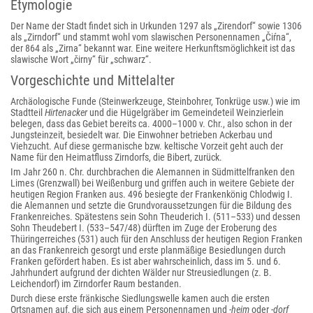
Etymologie
Der Name der Stadt findet sich in Urkunden 1297 als „Zirendorf“ sowie 1306
als „Zirndorf“ und stammt wohl vom slawischen Personennamen „Čiŕna“,
der 864 als „Zirna“ bekannt war. Eine weitere Herkunftsmöglichkeit ist das
slawische Wort „čirny“ für „schwarz“.
Vorgeschichte und Mittelalter
Archäologische Funde (Steinwerkzeuge, Steinbohrer, Tonkrüge usw.) wie im
Stadtteil
Hirtenacker
und die Hügelgräber im Gemeindeteil Weinzierlein
belegen, dass das Gebiet bereits ca. 4000–1000 v. Chr., also schon in der
Jungsteinzeit, besiedelt war. Die Einwohner betrieben Ackerbau und
Viehzucht. Auf diese germanische bzw. keltische Vorzeit geht auch der
Name für den Heimatfluss Zirndorfs, die Bibert, zurück.
Im Jahr 260 n. Chr. durchbrachen die Alemannen in Südmittelfranken den
Limes (Grenzwall) bei Weißenburg und griffen auch in weitere Gebiete der
heutigen Region Franken aus. 496 besiegte der Frankenkönig Chlodwig I.
die Alemannen und setzte die Grundvoraussetzungen für die Bildung des
Frankenreiches. Spätestens sein Sohn Theuderich I. (511–533) und dessen
Sohn Theudebert I. (533–547/48) dürften im Zuge der Eroberung des
Thüringerreiches (531) auch für den Anschluss der heutigen Region Franken
an das Frankenreich gesorgt und erste planmäßige Besiedlungen durch
Franken gefördert haben. Es ist aber wahrscheinlich, dass im 5. und 6.
Jahrhundert aufgrund der dichten Wälder nur Streusiedlungen (z. B.
Leichendorf) im Zirndorfer Raum bestanden.
Durch diese erste fränkische Siedlungswelle kamen auch die ersten
Ortsnamen auf, die sich aus einem Personennamen und
-heim
oder
-dorf