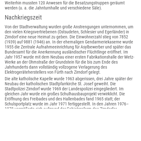
Weiterhin mussten 120 Anwesen für die Besatzungstruppen geräumt
werden (u. a. die Jahnturnhalle und verschiedene Säle).
Nachkriegszeit
Von der Stadtverwaltung wurden große Anstrengungen unternommen, um
den vielen Kriegsvertriebenen (Ostsudeten, Schlesier und Egerländer) in
Zirndorf eine neue Heimat zu geben. Die Einwohnerzahl stieg von 7852
(1939) auf 9881 (1946) an. In der ehemaligen Gendarmeriekaserne wurde
1955 die Zentrale Aufnahmeeinrichtung für Asylbewerber und später das
Bundesamt für die Anerkennung ausländischer Flüchtlinge eröffnet. Im
Jahr 1957 wurde mit dem Neubau einer ersten Fabrikationshalle der Metz-
Werke an der Ohmstraße der Grundstein für die bis zum Ende des
Jahrhunderts dann vollständig vollzogene Verlagerung des
Elektrogeräteherstellers von Fürth nach Zirndorf gelegt.
Die alte katholische Kapelle wurde 1963 abgerissen, drei Jahre später der
Neubau der katholischen Stadtpfarrkirche St. Josef geweiht. Die
Stadtpolizei Zirndorf wurde 1969 der Landespolizei eingegliedert. Im
gleichen Jahr wurde ein großes Schulhausbauprojekt verwirklicht. Die
Eröffnung des Freibades und des Hallenbades fand 1965 statt; der
Schulsportplatz wurde im Jahr 1971 fertiggestellt. In den Jahren 1976–
1978 vergrößerte sich aufgrund der Gebietsreform das Zirndorfer
Stadtgebiet von 8 auf 28 km² und die Einwohnerzahl von 13.661 auf
20.364. Das Wahrzeichen der Stadt, die Alte Veste, wurde am 17.
September 1980 nach ihrem Wiederaufbau eingeweiht.
Der bisher teils offene, teils in einer Verrohrung durch Zirndorf fließende
Banderbach bereitete der Zirndorfer Altstadt in der Vergangenheit oft
alljährlich Hochwasserprobleme. Daher wurde im Jahr 1979 für 5,4