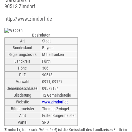
Marktplatz 1
90513 Zirndorf
http://www.zirndorf.de
Basisdaten
Art
Stadt
Bundesland
Bayern
Regierungsbezirk
Mittelfranken
Landkreis
Fürth
Höhe
306
PLZ
90513
Vorwahl
0911, 09127
Gemeindeschlüssel
09573134
Gliederung
12 Gemeindeteile
Website
www.zirndorf.de
Bürgermeister
Thomas Zwingel
Amt
Erster Bürgermeister
Partei
SPD
Zirndorf
(, fränkisch:
Dsian-doaf
) ist die Kreisstadt des Landkreises Fürth im