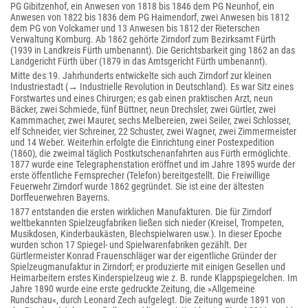
PG Gibitzenhof, ein Anwesen von 1818 bis 1846 dem PG Neunhof, ein
Anwesen von 1822 bis 1836 dem PG Haimendorf, zwei Anwesen bis 1812
dem PG von Volckamer und 13 Anwesen bis 1812 der Rieterschen
Verwaltung Kornburg. Ab 1862 gehörte Zirndorf zum Bezirksamt Fürth
(1939 in Landkreis Fürth umbenannt). Die Gerichtsbarkeit ging 1862 an das
Landgericht Fürth über (1879 in das Amtsgericht Fürth umbenannt).
Mitte des 19. Jahrhunderts entwickelte sich auch Zirndorf zur kleinen
Industriestadt (→ Industrielle Revolution in Deutschland). Es war Sitz eines
Forstwartes und eines Chirurgen; es gab einen praktischen Arzt, neun
Bäcker, zwei Schmiede, fünf Büttner, neun Drechsler, zwei Gürtler, zwei
Kammmacher, zwei Maurer, sechs Melbereien, zwei Seiler, zwei Schlosser,
elf Schneider, vier Schreiner, 22 Schuster, zwei Wagner, zwei Zimmermeister
und 14 Weber. Weiterhin erfolgte die Einrichtung einer Postexpedition
(1860), die zweimal täglich Postkutschenanfahrten aus Fürth ermöglichte.
1877 wurde eine Telegraphenstation eröffnet und im Jahre 1895 wurde der
erste öffentliche Fernsprecher (Telefon) bereitgestellt. Die Freiwillige
Feuerwehr Zirndorf wurde 1862 gegründet. Sie ist eine der ältesten
Dorffeuerwehren Bayerns.
1877 entstanden die ersten wirklichen Manufakturen. Die für Zirndorf
weltbekannten Spielzeugfabriken ließen sich nieder (Kreisel, Trompeten,
Musikdosen, Kinderbaukästen, Blechspielwaren usw.). In dieser Epoche
wurden schon 17 Spiegel- und Spielwarenfabriken gezählt. Der
Gürtlermeister Konrad Frauenschläger war der eigentliche Gründer der
Spielzeugmanufaktur in Zirndorf; er produzierte mit einigen Gesellen und
Heimarbeitern erstes Kinderspielzeug wie z. B. runde Klappspiegelchen. Im
Jahre 1890 wurde eine erste gedruckte Zeitung, die »Allgemeine
Rundschau«, durch Leonard Zech aufgelegt. Die Zeitung wurde 1891 von