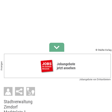
© Städte-Verlag
Anzeigen
Jobangebote
jetzt ansehen
Jobangebote von Drittanbietern
Stadtverwaltung
Zirndorf