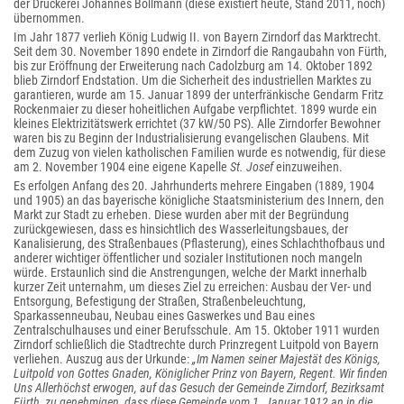
der Druckerei Johannes Bollmann (diese existiert heute, Stand 2011, noch)
übernommen.
Im Jahr 1877 verlieh König Ludwig II. von Bayern Zirndorf das Marktrecht.
Seit dem 30. November 1890 endete in Zirndorf die Rangaubahn von Fürth,
bis zur Eröffnung der Erweiterung nach Cadolzburg am 14. Oktober 1892
blieb Zirndorf Endstation. Um die Sicherheit des industriellen Marktes zu
garantieren, wurde am 15. Januar 1899 der unterfränkische Gendarm Fritz
Rockenmaier zu dieser hoheitlichen Aufgabe verpflichtet. 1899 wurde ein
kleines Elektrizitätswerk errichtet (37 kW/50 PS). Alle Zirndorfer Bewohner
waren bis zu Beginn der Industrialisierung evangelischen Glaubens. Mit
dem Zuzug von vielen katholischen Familien wurde es notwendig, für diese
am 2. November 1904 eine eigene Kapelle
St. Josef
einzuweihen.
Es erfolgen Anfang des 20. Jahrhunderts mehrere Eingaben (1889, 1904
und 1905) an das bayerische königliche Staatsministerium des Innern, den
Markt zur Stadt zu erheben. Diese wurden aber mit der Begründung
zurückgewiesen, dass es hinsichtlich des Wasserleitungsbaues, der
Kanalisierung, des Straßenbaues (Pflasterung), eines Schlachthofbaus und
anderer wichtiger öffentlicher und sozialer Institutionen noch mangeln
würde. Erstaunlich sind die Anstrengungen, welche der Markt innerhalb
kurzer Zeit unternahm, um dieses Ziel zu erreichen: Ausbau der Ver- und
Entsorgung, Befestigung der Straßen, Straßenbeleuchtung,
Sparkassenneubau, Neubau eines Gaswerkes und Bau eines
Zentralschulhauses und einer Berufsschule. Am 15. Oktober 1911 wurden
Zirndorf schließlich die Stadtrechte durch Prinzregent Luitpold von Bayern
verliehen. Auszug aus der Urkunde:
„Im Namen seiner Majestät des Königs,
Luitpold von Gottes Gnaden, Königlicher Prinz von Bayern, Regent. Wir finden
Uns Allerhöchst erwogen, auf das Gesuch der Gemeinde Zirndorf, Bezirksamt
Fürth, zu genehmigen, dass diese Gemeinde vom 1. Januar 1912 an in die