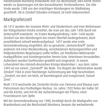
Handelsstadt Nürnberg entwickelte sich zur Reichsstadt; dies führte immer
wieder zu Spannungen mit den benachbarten Territorialherren. Die Alte
Veste wurde 1388 von den mächtigen Nürnbergern im Städtekrieg
geschleift. Ob in Zirndorf Schaden entstand, ist nicht dokumentiert.
Markgrafenzeit
Ab 1412 wurden der massive Wehr- und Glockenturm und eine Wehrmauer
der frühgotischen Kirche errichtet, die man um das Jahr 1450 durch ein
Seitenschiff erweiterte. Im Ersten Markgrafenkrieg 1449–1450 wurde
Zirndorf von den Nürnbergern bei einem Überfall niedergebrannt, doch
anschließend schnell wiederaufgebaut. 1457 wurde eine erste
Gemeindeordnung eingeführt; der so genannte „Gemein-Brieff“ (unter
anderem mit einer Weideordnung, verschiedenen Nutzungsrechten und
feldpolizeilichen Regelungen) sollte helfen, ein friedliches Miteinander
markgräflicher und nürnbergerischer Herren bzw. Untertanen herzustellen.
Außerdem wurden Dorfmeister gewählt und eingesetzt. In einem
Lehensbrief des römisch-deutschen Königs Maximilian I. aus dem Jahre
1495 ist von einem „Zyrndorff“ die Rede. Vor Beginn der Reformation wurde
Zirndorf 1504 in einer Nürnberger Aufzeichnung wie folgt beschrieben:
„Zirndorf, ein dorf, ein kirch, ist Nurmbergisch und margrevisch, fraisch
Zenn“.
Wohl 1510 wechselte die Zirndorfer Kirche von Clemens und Blasius zum
Patrozinium des Pestheiligen Rochus. Im Jahre 1532 fielen der halbe Ort
und die Kirche, und mit ihr die Aufzeichnungen der Pfarrei, einer
Feuersbrunst zum Opfer.
Mit der Gemeindeordnung von 1580, bestätigt durch die Markgrafen von
Brandenburg und die Reichsstadt Nürnberg, begann die weitgehende