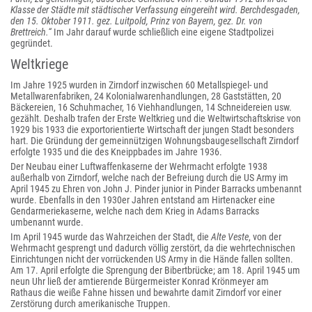
Klasse der Städte mit städtischer Verfassung eingereiht wird. Berchdesgaden,
den 15. Oktober 1911. gez. Luitpold, Prinz von Bayern, gez. Dr. von
Brettreich.“
Im Jahr darauf wurde schließlich eine eigene Stadtpolizei
gegründet.
Weltkriege
Im Jahre 1925 wurden in Zirndorf inzwischen 60 Metallspiegel- und
Metallwarenfabriken, 24 Kolonialwarenhandlungen, 28 Gaststätten, 20
Bäckereien, 16 Schuhmacher, 16 Viehhandlungen, 14 Schneidereien usw.
gezählt. Deshalb trafen der Erste Weltkrieg und die Weltwirtschaftskrise von
1929 bis 1933 die exportorientierte Wirtschaft der jungen Stadt besonders
hart. Die Gründung der gemeinnützigen Wohnungsbaugesellschaft Zirndorf
erfolgte 1935 und die des Kneippbades im Jahre 1936.
Der Neubau einer Luftwaffenkaserne der Wehrmacht erfolgte 1938
außerhalb von Zirndorf, welche nach der Befreiung durch die US Army im
April 1945 zu Ehren von John J. Pinder junior in Pinder Barracks umbenannt
wurde. Ebenfalls in den 1930er Jahren entstand am Hirtenacker eine
Gendarmeriekaserne, welche nach dem Krieg in Adams Barracks
umbenannt wurde.
Im April 1945 wurde das Wahrzeichen der Stadt, die
Alte Veste
, von der
Wehrmacht gesprengt und dadurch völlig zerstört, da die wehrtechnischen
Einrichtungen nicht der vorrückenden US Army in die Hände fallen sollten.
Am 17. April erfolgte die Sprengung der Bibertbrücke; am 18. April 1945 um
neun Uhr ließ der amtierende Bürgermeister Konrad Krönmeyer am
Rathaus die weiße Fahne hissen und bewahrte damit Zirndorf vor einer
Zerstörung durch amerikanische Truppen.