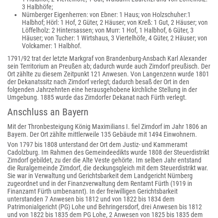
3 Halbhöfe;
Nürnberger Eigenherren: von Ebner: 1 Haus; von Holzschuher:1
Halbhof; Hörl: 1 Hof, 2 Güter, 2 Häuser; von Kreß: 1 Gut, 2 Häuser; von
Löffelholz: 2 Hintersassen; von Murr: 1 Hof, 1 Halbhof, 6 Güter, 3
Häuser; von Tucher: 1 Wirtshaus, 3 Viertelhöfe, 4 Güter, 2 Häuser; von
Volckamer: 1 Halbhof.
1791/92 trat der letzte Markgraf von Brandenburg-Ansbach Karl Alexander
sein Territorium an Preußen ab; dadurch wurde auch Zirndorf preußisch. Der
Ort zählte zu diesem Zeitpunkt 121 Anwesen. Von Langenzenn wurde 1801
der Dekanatssitz nach Zirndorf verlegt; dadurch besaß der Ort in den
folgenden Jahrzehnten eine herausgehobene kirchliche Stellung in der
Umgebung. 1885 wurde das Zirndorfer Dekanat nach Fürth verlegt.
Anschluss an Bayern
Mit der Thronbesteigung König Maximilians I. fiel Zirndorf im Jahr 1806 an
Bayern. Der Ort zählte mittlerweile 135 Gebäude mit 1494 Einwohnern.
Von 1797 bis 1808 unterstand der Ort dem Justiz- und Kammeramt
Cadolzburg. Im Rahmen des Gemeindeedikts wurde 1808 der Steuerdistrikt
Zirndorf gebildet, zu der die Alte Veste gehörte. Im selben Jahr entstand
die Ruralgemeinde Zirndorf, die deckungsgleich mit dem Steuerdistrikt war.
Sie war in Verwaltung und Gerichtsbarkeit dem Landgericht Nürnberg
zugeordnet und in der Finanzverwaltung dem Rentamt Fürth (1919 in
Finanzamt Fürth umbenannt). In der freiwilligen Gerichtsbarkeit
unterstanden 7 Anwesen bis 1812 und von 1822 bis 1834 dem
Patrimonialgericht (PG) Lohe und Behringersdorf, drei Anwesen bis 1812
und von 1822 bis 1835 dem PG Lohe, 2 Anwesen von 1825 bis 1835 dem