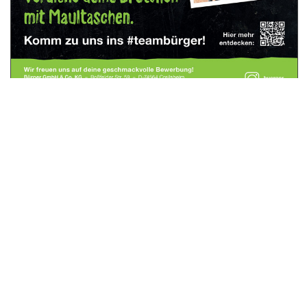
Inhalte des oben genannten Anbieters
Seit über 90 Jahren produziert das 1934 von Richard Bürger in
Feuerbach gegründete Unternehmen regionale und überregionale
Teigwaren-Spezialitäten von höchster Qualität. Im Jahr 1960 übernahm
Erwin Bihlmaier die Geschäfte, mittlerweile führt Martin Bihlmaier das
Unternehmen in der dritten Generation.
Heute produzieren rund 1.300 Mitarbeiter an den beiden baden-
württembergischen Stando-ten Ditzingen und Crailsheim über 405
Tonnen Lebensmittel pro Tag – darunter 170 verschiedene Teigwaren-
Spezialitäten. Die bekanntesten sind sicherlich die schwäbischen
Maultaschen in den verschiedensten Variationen – von traditionell, mit
den unterschiedlichsten Füllungen bis vegetarisch und vegan.
Täglich entstehen rund 2,9 Millionen Maultaschen. Flach ausgelegt
ergäben sie die Fläche von rund zwei Fußballfeldern –
aneinandergereiht eine Strecke von etwa 114 km, also ungefähr die
Entfernung zwischen Ditzingen und Crailsheim.