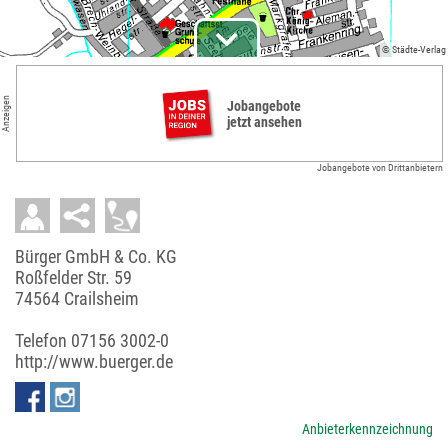
© Städte-Verlag
Anzeigen
Jobangebote
jetzt ansehen
Jobangebote von Drittanbietern
Bürger GmbH & Co. KG
Roßfelder Str. 59
74564 Crailsheim
Telefon
07156 3002-0
http://www.buerger.de
Anbieterkennzeichnung