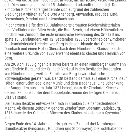
davon war die
St.-Matthäus-Kirche
in Vach, die als Tochterkirche von Zirndorf
gilt. Dies wurde aber erst im 15. Jahrhundert urkundlich bestätigt. Der
Zirndorfer Kirchensprengel dehnte sich aufgrund der zahlreichen
Siedlungsaktivitäten auf die Orte Altenberg, Anwanden, Kreutles, Lind,
Oberasbach, Rehdorf und Unterasbach aus.
In der ersten Hälfte des 13. Jahrhunderts erbauten Reichsministerialen
eine Vorläuferin der Alten Veste, die Burg Berch, auf einem Höhenrücken
nördlich von Zirndorf. Die erste urkundliche Erwähnung des Orts fällt ins
späte 13. Jahrhundert. Am 12. September 1288 überschrieb der Zirndorfer
Reichsministeriale Heinrich von Berg in dieser Urkunde drei Güter in
Dambach und einen Hof in Oberasbach dem Nürnberger Klarissenkloster;
eine weitere Urkunde von 1297 erwähnt ebenfalls Kloster und Heinrich von
Berg.
Am 29. April 1306 gingen die zuvor bereits an einen Nürnberger Kaufmann
verpfändete Burg und der Ort nach Verkauf in den Besitz der Burggrafen
von Nürnberg über, weil die Familie von Berg in wirtschaftliche
Schwierigkeiten geraten war. Der Ort bestand damals aus einer Kirche, neun
Höfen, einer Schmiede, einer Mühle und dem Badehaus. Eine Schenkung
der Burggrafen aus dem Jahr 1321 belegt, dass die Zirndorfer Kirche zu
diesem Zeitpunkt unter dem Doppelpatrozinium der heiligen Clemens und
Blasius stand.
Die neuen Besitzer entwickelten sich in Franken zu einer bedeutenden
Macht. Ab diesem Zeitpunkt gehörte Zirndorf zum Oberamt Cadolzburg.
1316 tauchte der Ort in den Büchern des Klarissenklosters als
Cyerndorf
auf.
Gegen Ende des 14. Jahrhunderts gab es in Zirndorf drei Nürnberger
Grundbesitzer (Rindsmaul, Grundherr und Strohmayer). Die wohlhabende