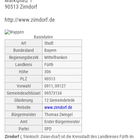
Marktplatz 1
90513 Zirndorf
http://www.zirndorf.de
Basisdaten
Art
Stadt
Bundesland
Bayern
Regierungsbezirk
Mittelfranken
Landkreis
Fürth
Höhe
306
PLZ
90513
Vorwahl
0911, 09127
Gemeindeschlüssel
09573134
Gliederung
12 Gemeindeteile
Website
www.zirndorf.de
Bürgermeister
Thomas Zwingel
Amt
Erster Bürgermeister
Partei
SPD
Zirndorf
(, fränkisch:
Dsian-doaf
) ist die Kreisstadt des Landkreises Fürth im