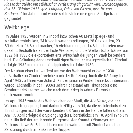
Klasse der Städte mit städtischer Verfassung eingereiht wird. Berchdesgaden,
den 15. Oktober 1911. gez. Luitpold, Prinz von Bayern, gez. Dr. von
Brettreich.“
Im Jahr darauf wurde schließlich eine eigene Stadtpolizei
gegründet.
Weltkriege
Im Jahre 1925 wurden in Zirndorf inzwischen 60 Metallspiegel- und
Metallwarenfabriken, 24 Kolonialwarenhandlungen, 28 Gaststätten, 20
Bäckereien, 16 Schuhmacher, 16 Viehhandlungen, 14 Schneidereien usw.
gezählt. Deshalb trafen der Erste Weltkrieg und die Weltwirtschaftskrise von
1929 bis 1933 die exportorientierte Wirtschaft der jungen Stadt besonders
hart. Die Gründung der gemeinnützigen Wohnungsbaugesellschaft Zirndorf
erfolgte 1935 und die des Kneippbades im Jahre 1936.
Der Neubau einer Luftwaffenkaserne der Wehrmacht erfolgte 1938
außerhalb von Zirndorf, welche nach der Befreiung durch die US Army im
April 1945 zu Ehren von John J. Pinder junior in Pinder Barracks umbenannt
wurde. Ebenfalls in den 1930er Jahren entstand am Hirtenacker eine
Gendarmeriekaserne, welche nach dem Krieg in Adams Barracks
umbenannt wurde.
Im April 1945 wurde das Wahrzeichen der Stadt, die
Alte Veste
, von der
Wehrmacht gesprengt und dadurch völlig zerstört, da die wehrtechnischen
Einrichtungen nicht der vorrückenden US Army in die Hände fallen sollten.
Am 17. April erfolgte die Sprengung der Bibertbrücke; am 18. April 1945 um
neun Uhr ließ der amtierende Bürgermeister Konrad Krönmeyer am
Rathaus die weiße Fahne hissen und bewahrte damit Zirndorf vor einer
Zerstörung durch amerikanische Truppen.