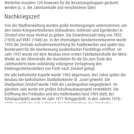
Weiterhin mussten 120 Anwesen für die Besatzungstruppen geräumt
werden (u. a. die Jahnturnhalle und verschiedene Säle).
Nachkriegszeit
Von der Stadtverwaltung wurden große Anstrengungen unternommen, um
den vielen Kriegsvertriebenen (Ostsudeten, Schlesier und Egerländer) in
Zirndorf eine neue Heimat zu geben. Die Einwohnerzahl stieg von 7852
(1939) auf 9881 (1946) an. In der ehemaligen Gendarmeriekaserne wurde
1955 die Zentrale Aufnahmeeinrichtung für Asylbewerber und später das
Bundesamt für die Anerkennung ausländischer Flüchtlinge eröffnet. Im
Jahr 1957 wurde mit dem Neubau einer ersten Fabrikationshalle der Metz-
Werke an der Ohmstraße der Grundstein für die bis zum Ende des
Jahrhunderts dann vollständig vollzogene Verlagerung des
Elektrogeräteherstellers von Fürth nach Zirndorf gelegt.
Die alte katholische Kapelle wurde 1963 abgerissen, drei Jahre später der
Neubau der katholischen Stadtpfarrkirche St. Josef geweiht. Die
Stadtpolizei Zirndorf wurde 1969 der Landespolizei eingegliedert. Im
gleichen Jahr wurde ein großes Schulhausbauprojekt verwirklicht. Die
Eröffnung des Freibades und des Hallenbades fand 1965 statt; der
Schulsportplatz wurde im Jahr 1971 fertiggestellt. In den Jahren 1976–
1978 vergrößerte sich aufgrund der Gebietsreform das Zirndorfer
Stadtgebiet von 8 auf 28 km² und die Einwohnerzahl von 13.661 auf
20.364. Das Wahrzeichen der Stadt, die Alte Veste, wurde am 17.
September 1980 nach ihrem Wiederaufbau eingeweiht.
Der bisher teils offene, teils in einer Verrohrung durch Zirndorf fließende
Banderbach bereitete der Zirndorfer Altstadt in der Vergangenheit oft
alljährlich Hochwasserprobleme. Daher wurde im Jahr 1979 für 5,4