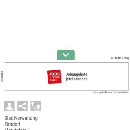
© Städte-Verlag
Anzeigen
Jobangebote
jetzt ansehen
Jobangebote von Drittanbietern
Stadtverwaltung
Zirndorf