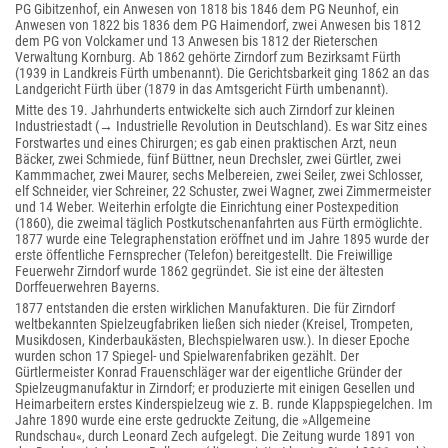
PG Gibitzenhof, ein Anwesen von 1818 bis 1846 dem PG Neunhof, ein
Anwesen von 1822 bis 1836 dem PG Haimendorf, zwei Anwesen bis 1812
dem PG von Volckamer und 13 Anwesen bis 1812 der Rieterschen
Verwaltung Kornburg. Ab 1862 gehörte Zirndorf zum Bezirksamt Fürth
(1939 in Landkreis Fürth umbenannt). Die Gerichtsbarkeit ging 1862 an das
Landgericht Fürth über (1879 in das Amtsgericht Fürth umbenannt).
Mitte des 19. Jahrhunderts entwickelte sich auch Zirndorf zur kleinen
Industriestadt (→ Industrielle Revolution in Deutschland). Es war Sitz eines
Forstwartes und eines Chirurgen; es gab einen praktischen Arzt, neun
Bäcker, zwei Schmiede, fünf Büttner, neun Drechsler, zwei Gürtler, zwei
Kammmacher, zwei Maurer, sechs Melbereien, zwei Seiler, zwei Schlosser,
elf Schneider, vier Schreiner, 22 Schuster, zwei Wagner, zwei Zimmermeister
und 14 Weber. Weiterhin erfolgte die Einrichtung einer Postexpedition
(1860), die zweimal täglich Postkutschenanfahrten aus Fürth ermöglichte.
1877 wurde eine Telegraphenstation eröffnet und im Jahre 1895 wurde der
erste öffentliche Fernsprecher (Telefon) bereitgestellt. Die Freiwillige
Feuerwehr Zirndorf wurde 1862 gegründet. Sie ist eine der ältesten
Dorffeuerwehren Bayerns.
1877 entstanden die ersten wirklichen Manufakturen. Die für Zirndorf
weltbekannten Spielzeugfabriken ließen sich nieder (Kreisel, Trompeten,
Musikdosen, Kinderbaukästen, Blechspielwaren usw.). In dieser Epoche
wurden schon 17 Spiegel- und Spielwarenfabriken gezählt. Der
Gürtlermeister Konrad Frauenschläger war der eigentliche Gründer der
Spielzeugmanufaktur in Zirndorf; er produzierte mit einigen Gesellen und
Heimarbeitern erstes Kinderspielzeug wie z. B. runde Klappspiegelchen. Im
Jahre 1890 wurde eine erste gedruckte Zeitung, die »Allgemeine
Rundschau«, durch Leonard Zech aufgelegt. Die Zeitung wurde 1891 von