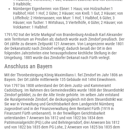
3 Halbhöfe;
Nürnberger Eigenherren: von Ebner: 1 Haus; von Holzschuher:1
Halbhof; Hörl: 1 Hof, 2 Güter, 2 Häuser; von Kreß: 1 Gut, 2 Häuser; von
Löffelholz: 2 Hintersassen; von Murr: 1 Hof, 1 Halbhof, 6 Güter, 3
Häuser; von Tucher: 1 Wirtshaus, 3 Viertelhöfe, 4 Güter, 2 Häuser; von
Volckamer: 1 Halbhof.
1791/92 trat der letzte Markgraf von Brandenburg-Ansbach Karl Alexander
sein Territorium an Preußen ab; dadurch wurde auch Zirndorf preußisch. Der
Ort zählte zu diesem Zeitpunkt 121 Anwesen. Von Langenzenn wurde 1801
der Dekanatssitz nach Zirndorf verlegt; dadurch besaß der Ort in den
folgenden Jahrzehnten eine herausgehobene kirchliche Stellung in der
Umgebung. 1885 wurde das Zirndorfer Dekanat nach Fürth verlegt.
Anschluss an Bayern
Mit der Thronbesteigung König Maximilians I. fiel Zirndorf im Jahr 1806 an
Bayern. Der Ort zählte mittlerweile 135 Gebäude mit 1494 Einwohnern.
Von 1797 bis 1808 unterstand der Ort dem Justiz- und Kammeramt
Cadolzburg. Im Rahmen des Gemeindeedikts wurde 1808 der Steuerdistrikt
Zirndorf gebildet, zu der die Alte Veste gehörte. Im selben Jahr entstand
die Ruralgemeinde Zirndorf, die deckungsgleich mit dem Steuerdistrikt war.
Sie war in Verwaltung und Gerichtsbarkeit dem Landgericht Nürnberg
zugeordnet und in der Finanzverwaltung dem Rentamt Fürth (1919 in
Finanzamt Fürth umbenannt). In der freiwilligen Gerichtsbarkeit
unterstanden 7 Anwesen bis 1812 und von 1822 bis 1834 dem
Patrimonialgericht (PG) Lohe und Behringersdorf, drei Anwesen bis 1812
und von 1822 bis 1835 dem PG Lohe, 2 Anwesen von 1825 bis 1835 dem