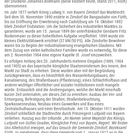
der Druckerei Johannes Bollmann (diese existiert heute, Stand 2011, noch)
übernommen.
Im Jahr 1877 verlieh König Ludwig II. von Bayern Zirndorf das Marktrecht.
Seit dem 30. November 1890 endete in Zirndorf die Rangaubahn von Fürth,
bis zur Eröffnung der Erweiterung nach Cadolzburg am 14. Oktober 1892
blieb Zirndorf Endstation. Um die Sicherheit des industriellen Marktes zu
garantieren, wurde am 15. Januar 1899 der unterfränkische Gendarm Fritz
Rockenmaier zu dieser hoheitlichen Aufgabe verpflichtet. 1899 wurde ein
kleines Elektrizitätswerk errichtet (37 kW/50 PS). Alle Zirndorfer Bewohner
waren bis zu Beginn der Industrialisierung evangelischen Glaubens. Mit
dem Zuzug von vielen katholischen Familien wurde es notwendig, für diese
am 2. November 1904 eine eigene Kapelle
St. Josef
einzuweihen.
Es erfolgen Anfang des 20. Jahrhunderts mehrere Eingaben (1889, 1904
und 1905) an das bayerische königliche Staatsministerium des Innern, den
Markt zur Stadt zu erheben. Diese wurden aber mit der Begründung
zurückgewiesen, dass es hinsichtlich des Wasserleitungsbaues, der
Kanalisierung, des Straßenbaues (Pflasterung), eines Schlachthofbaus und
anderer wichtiger öffentlicher und sozialer Institutionen noch mangeln
würde. Erstaunlich sind die Anstrengungen, welche der Markt innerhalb
kurzer Zeit unternahm, um dieses Ziel zu erreichen: Ausbau der Ver- und
Entsorgung, Befestigung der Straßen, Straßenbeleuchtung,
Sparkassenneubau, Neubau eines Gaswerkes und Bau eines
Zentralschulhauses und einer Berufsschule. Am 15. Oktober 1911 wurden
Zirndorf schließlich die Stadtrechte durch Prinzregent Luitpold von Bayern
verliehen. Auszug aus der Urkunde:
„Im Namen seiner Majestät des Königs,
Luitpold von Gottes Gnaden, Königlicher Prinz von Bayern, Regent. Wir finden
Uns Allerhöchst erwogen, auf das Gesuch der Gemeinde Zirndorf, Bezirksamt
Fürth, zu genehmigen, dass diese Gemeinde vom 1. Januar 1912 an in die