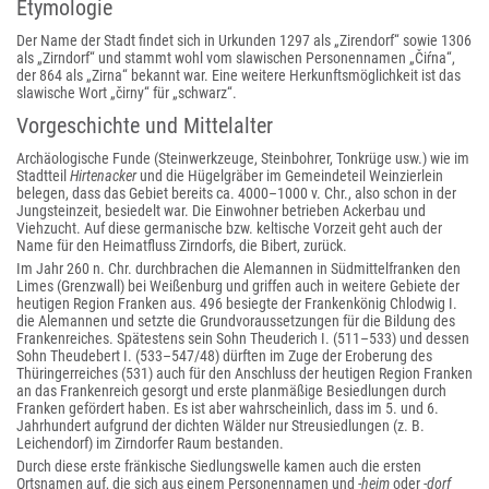
Etymologie
Der Name der Stadt findet sich in Urkunden 1297 als „Zirendorf“ sowie 1306
als „Zirndorf“ und stammt wohl vom slawischen Personennamen „Čiŕna“,
der 864 als „Zirna“ bekannt war. Eine weitere Herkunftsmöglichkeit ist das
slawische Wort „čirny“ für „schwarz“.
Vorgeschichte und Mittelalter
Archäologische Funde (Steinwerkzeuge, Steinbohrer, Tonkrüge usw.) wie im
Stadtteil
Hirtenacker
und die Hügelgräber im Gemeindeteil Weinzierlein
belegen, dass das Gebiet bereits ca. 4000–1000 v. Chr., also schon in der
Jungsteinzeit, besiedelt war. Die Einwohner betrieben Ackerbau und
Viehzucht. Auf diese germanische bzw. keltische Vorzeit geht auch der
Name für den Heimatfluss Zirndorfs, die Bibert, zurück.
Im Jahr 260 n. Chr. durchbrachen die Alemannen in Südmittelfranken den
Limes (Grenzwall) bei Weißenburg und griffen auch in weitere Gebiete der
heutigen Region Franken aus. 496 besiegte der Frankenkönig Chlodwig I.
die Alemannen und setzte die Grundvoraussetzungen für die Bildung des
Frankenreiches. Spätestens sein Sohn Theuderich I. (511–533) und dessen
Sohn Theudebert I. (533–547/48) dürften im Zuge der Eroberung des
Thüringerreiches (531) auch für den Anschluss der heutigen Region Franken
an das Frankenreich gesorgt und erste planmäßige Besiedlungen durch
Franken gefördert haben. Es ist aber wahrscheinlich, dass im 5. und 6.
Jahrhundert aufgrund der dichten Wälder nur Streusiedlungen (z. B.
Leichendorf) im Zirndorfer Raum bestanden.
Durch diese erste fränkische Siedlungswelle kamen auch die ersten
Ortsnamen auf, die sich aus einem Personennamen und
-heim
oder
-dorf