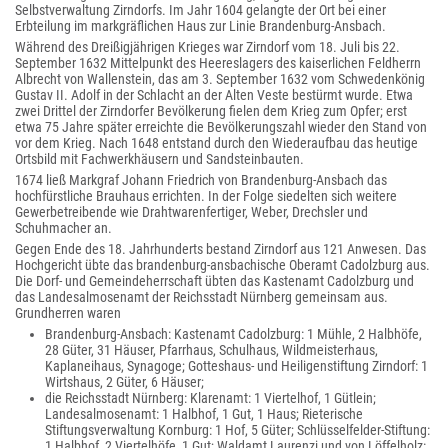
Selbstverwaltung Zirndorfs. Im Jahr 1604 gelangte der Ort bei einer
Erbteilung im markgräflichen Haus zur Linie Brandenburg-Ansbach.
Während des Dreißigjährigen Krieges war Zirndorf vom 18. Juli bis 22.
September 1632 Mittelpunkt des Heereslagers des kaiserlichen Feldherrn
Albrecht von Wallenstein, das am 3. September 1632 vom Schwedenkönig
Gustav II. Adolf in der Schlacht an der Alten Veste bestürmt wurde. Etwa
zwei Drittel der Zirndorfer Bevölkerung fielen dem Krieg zum Opfer; erst
etwa 75 Jahre später erreichte die Bevölkerungszahl wieder den Stand von
vor dem Krieg. Nach 1648 entstand durch den Wiederaufbau das heutige
Ortsbild mit Fachwerkhäusern und Sandsteinbauten.
1674 ließ Markgraf Johann Friedrich von Brandenburg-Ansbach das
hochfürstliche Brauhaus errichten. In der Folge siedelten sich weitere
Gewerbetreibende wie Drahtwarenfertiger, Weber, Drechsler und
Schuhmacher an.
Gegen Ende des 18. Jahrhunderts bestand Zirndorf aus 121 Anwesen. Das
Hochgericht übte das brandenburg-ansbachische Oberamt Cadolzburg aus.
Die Dorf- und Gemeindeherrschaft übten das Kastenamt Cadolzburg und
das Landesalmosenamt der Reichsstadt Nürnberg gemeinsam aus.
Grundherren waren
Brandenburg-Ansbach: Kastenamt Cadolzburg: 1 Mühle, 2 Halbhöfe,
28 Güter, 31 Häuser, Pfarrhaus, Schulhaus, Wildmeisterhaus,
Kaplaneihaus, Synagoge; Gotteshaus- und Heiligenstiftung Zirndorf: 1
Wirtshaus, 2 Güter, 6 Häuser;
die Reichsstadt Nürnberg: Klarenamt: 1 Viertelhof, 1 Gütlein;
Landesalmosenamt: 1 Halbhof, 1 Gut, 1 Haus; Rieterische
Stiftungsverwaltung Kornburg: 1 Hof, 5 Güter; Schlüsselfelder-Stiftung:
1 Halbhof, 2 Viertelhöfe, 1 Gut; Waldamt Laurenzi und von Löffelholz: