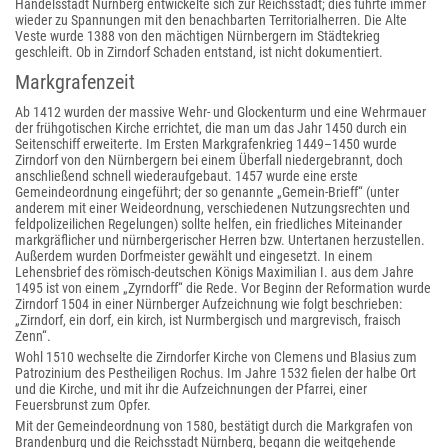
Handelsstadt Nürnberg entwickelte sich zur Reichsstadt; dies führte immer
wieder zu Spannungen mit den benachbarten Territorialherren. Die Alte
Veste wurde 1388 von den mächtigen Nürnbergern im Städtekrieg
geschleift. Ob in Zirndorf Schaden entstand, ist nicht dokumentiert.
Markgrafenzeit
Ab 1412 wurden der massive Wehr- und Glockenturm und eine Wehrmauer
der frühgotischen Kirche errichtet, die man um das Jahr 1450 durch ein
Seitenschiff erweiterte. Im Ersten Markgrafenkrieg 1449–1450 wurde
Zirndorf von den Nürnbergern bei einem Überfall niedergebrannt, doch
anschließend schnell wiederaufgebaut. 1457 wurde eine erste
Gemeindeordnung eingeführt; der so genannte „Gemein-Brieff“ (unter
anderem mit einer Weideordnung, verschiedenen Nutzungsrechten und
feldpolizeilichen Regelungen) sollte helfen, ein friedliches Miteinander
markgräflicher und nürnbergerischer Herren bzw. Untertanen herzustellen.
Außerdem wurden Dorfmeister gewählt und eingesetzt. In einem
Lehensbrief des römisch-deutschen Königs Maximilian I. aus dem Jahre
1495 ist von einem „Zyrndorff“ die Rede. Vor Beginn der Reformation wurde
Zirndorf 1504 in einer Nürnberger Aufzeichnung wie folgt beschrieben:
„Zirndorf, ein dorf, ein kirch, ist Nurmbergisch und margrevisch, fraisch
Zenn“.
Wohl 1510 wechselte die Zirndorfer Kirche von Clemens und Blasius zum
Patrozinium des Pestheiligen Rochus. Im Jahre 1532 fielen der halbe Ort
und die Kirche, und mit ihr die Aufzeichnungen der Pfarrei, einer
Feuersbrunst zum Opfer.
Mit der Gemeindeordnung von 1580, bestätigt durch die Markgrafen von
Brandenburg und die Reichsstadt Nürnberg, begann die weitgehende