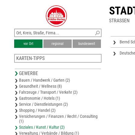
STAD
STRASSEN
Bernd Sc
vor Ort
regional
bundesweit
Deutsche
KARTEN-TIPPS
Stadtplan Falkensee
GEWERBE
Stadtplan Hennigsdorf
Bauen / Handwerk / Garten (2)
Stadtplan Berlin-Steglitz-Zehlendorf
Gesundheit / Wellness (8)
Stadtplan Berlin-Charlottenburg-Wilmersdorf
Fahrzeuge / Transport / Verkehr (2)
Stadtplan Berlin-Reinickendorf
Gastronomie / Hotels (1)
Service / Dienstleistungen (2)
Shopping / Handel (2)
Versicherungen / Finanzen / Recht / Consulting
(1)
Soziales / Kunst / Kultur (2)
Verwaltung / Verbände / Bildung (1)