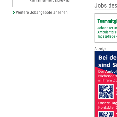
Kahnfahrten • Burg (Spreewald)
Jobs des
Weitere Jobangebote ansehen
Teammitgl
Johanniter-Unf
Ambulanter P
Tagespflege 
Anzeige