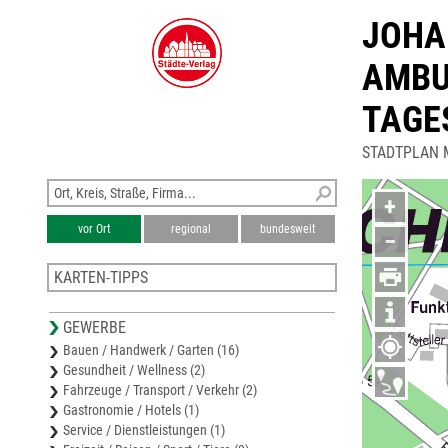
JOHAN
AMBU
TAGE
STADTPLAN 
+
vor Ort
regional
bundesweit
−
KARTEN-TIPPS
Wirtschaftsregion Schwielowsee
GEWERBE
Stadtplan Nuthetal
Bauen / Handwerk / Garten (16)
Stadtplan Potsdam
Gesundheit / Wellness (2)
Stadtplan Beelitz
Fahrzeuge / Transport / Verkehr (2)
Stadtplan Werder (Havel)
Gastronomie / Hotels (1)
Service / Dienstleistungen (1)