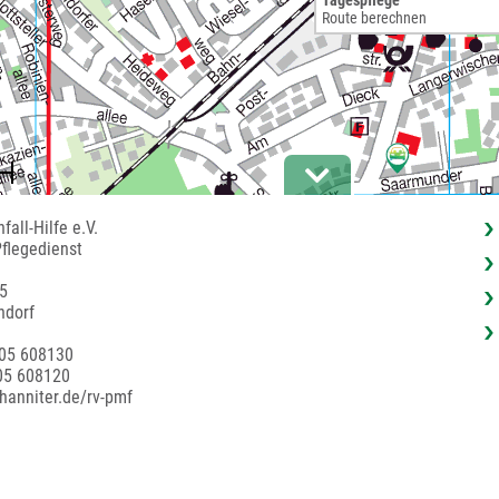
Tagespflege
Route berechnen
fall-Hilfe e.V.
flegedienst
5
ndorf
205 608130
05 608120
hanniter.de/rv-pmf