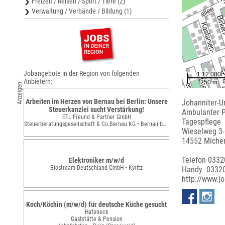
Freizeit / Reisen / Sport / Tiere (2)
Verwaltung / Verbände / Bildung (1)
Jobangebote in der Region von folgenden
Anbietern:
Anzeigen
Arbeiten im Herzen von Bernau bei Berlin: Unsere
Johanniter-Un
Steuerkanzlei sucht Verstärkung!
Ambulanter P
ETL Freund & Partner GmbH
Tagespflege
Steuerberatungsgesellschaft & Co.Bernau KG • Bernau bei Berlin
Wieselweg 3-
14552 Miche
Telefon 033
Elektroniker m/w/d
Biostream Deutschland GmbH • Kyritz
Handy 0332
http://www.jo
Koch/Köchin (m/w/d) für deutsche Küche gesucht
Hafeneck
Gaststätte & Pension