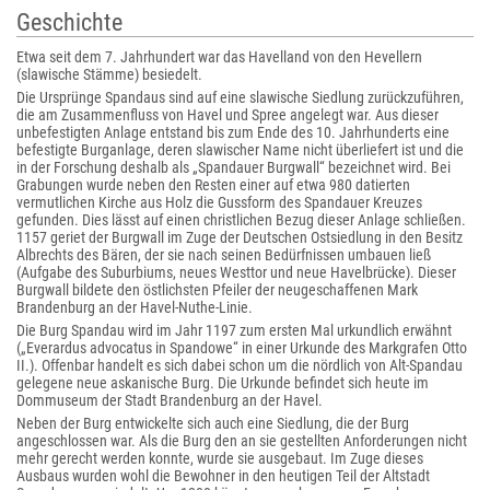
Geschichte
Etwa seit dem 7. Jahrhundert war das Havelland von den Hevellern
(slawische Stämme) besiedelt.
Die Ursprünge Spandaus sind auf eine slawische Siedlung zurückzuführen,
die am Zusammenfluss von Havel und Spree angelegt war. Aus dieser
unbefestigten Anlage entstand bis zum Ende des 10. Jahrhunderts eine
befestigte Burganlage, deren slawischer Name nicht überliefert ist und die
in der Forschung deshalb als „Spandauer Burgwall“ bezeichnet wird. Bei
Grabungen wurde neben den Resten einer auf etwa 980 datierten
vermutlichen Kirche aus Holz die Gussform des Spandauer Kreuzes
gefunden. Dies lässt auf einen christlichen Bezug dieser Anlage schließen.
1157 geriet der Burgwall im Zuge der Deutschen Ostsiedlung in den Besitz
Albrechts des Bären, der sie nach seinen Bedürfnissen umbauen ließ
(Aufgabe des Suburbiums, neues Westtor und neue Havelbrücke). Dieser
Burgwall bildete den östlichsten Pfeiler der neugeschaffenen Mark
Brandenburg an der Havel-Nuthe-Linie.
Die Burg Spandau wird im Jahr 1197 zum ersten Mal urkundlich erwähnt
(„Everardus advocatus in Spandowe“ in einer Urkunde des Markgrafen Otto
II.). Offenbar handelt es sich dabei schon um die nördlich von Alt-Spandau
gelegene neue askanische Burg. Die Urkunde befindet sich heute im
Dommuseum der Stadt Brandenburg an der Havel.
Neben der Burg entwickelte sich auch eine Siedlung, die der Burg
angeschlossen war. Als die Burg den an sie gestellten Anforderungen nicht
mehr gerecht werden konnte, wurde sie ausgebaut. Im Zuge dieses
Ausbaus wurden wohl die Bewohner in den heutigen Teil der Altstadt