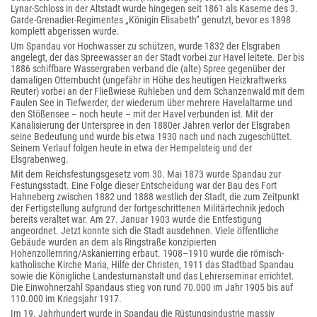
Lynar-Schloss in der Altstadt wurde hingegen seit 1861 als Kaserne des 3.
Garde-Grenadier-Regimentes „Königin Elisabeth“ genutzt, bevor es 1898
komplett abgerissen wurde.
Um Spandau vor Hochwasser zu schützen, wurde 1832 der Elsgraben
angelegt, der das Spreewasser an der Stadt vorbei zur Havel leitete. Der bis
1886 schiffbare Wassergraben verband die (alte) Spree gegenüber der
damaligen Otternbucht (ungefähr in Höhe des heutigen Heizkraftwerks
Reuter) vorbei an der Fließwiese Ruhleben und dem Schanzenwald mit dem
Faulen See in Tiefwerder, der wiederum über mehrere Havelaltarme und
den Stößensee – noch heute – mit der Havel verbunden ist. Mit der
Kanalisierung der Unterspree in den 1880er Jahren verlor der Elsgraben
seine Bedeutung und wurde bis etwa 1930 nach und nach zugeschüttet.
Seinem Verlauf folgen heute in etwa der Hempelsteig und der
Elsgrabenweg.
Mit dem Reichsfestungsgesetz vom 30. Mai 1873 wurde Spandau zur
Festungsstadt. Eine Folge dieser Entscheidung war der Bau des Fort
Hahneberg zwischen 1882 und 1888 westlich der Stadt, die zum Zeitpunkt
der Fertigstellung aufgrund der fortgeschrittenen Militärtechnik jedoch
bereits veraltet war. Am 27. Januar 1903 wurde die Entfestigung
angeordnet. Jetzt konnte sich die Stadt ausdehnen. Viele öffentliche
Gebäude wurden an dem als Ringstraße konzipierten
Hohenzollernring/Askanierring erbaut. 1908–1910 wurde die römisch-
katholische Kirche Maria, Hilfe der Christen, 1911 das Stadtbad Spandau
sowie die Königliche Landesturnanstalt und das Lehrerseminar errichtet.
Die Einwohnerzahl Spandaus stieg von rund 70.000 im Jahr 1905 bis auf
110.000 im Kriegsjahr 1917.
Im 19. Jahrhundert wurde in Spandau die Rüstungsindustrie massiv