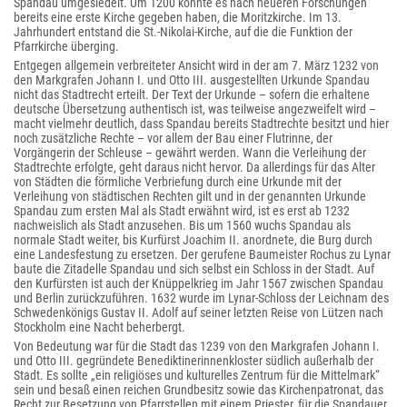
Spandau umgesiedelt. Um 1200 könnte es nach neueren Forschungen
bereits eine erste Kirche gegeben haben, die Moritzkirche. Im 13.
Jahrhundert entstand die St.-Nikolai-Kirche, auf die die Funktion der
Pfarrkirche überging.
Entgegen allgemein verbreiteter Ansicht wird in der am 7. März 1232 von
den Markgrafen Johann I. und Otto III. ausgestellten Urkunde Spandau
nicht das Stadtrecht erteilt. Der Text der Urkunde – sofern die erhaltene
deutsche Übersetzung authentisch ist, was teilweise angezweifelt wird –
macht vielmehr deutlich, dass Spandau bereits Stadtrechte besitzt und hier
noch zusätzliche Rechte – vor allem der Bau einer Flutrinne, der
Vorgängerin der Schleuse – gewährt werden. Wann die Verleihung der
Stadtrechte erfolgte, geht daraus nicht hervor. Da allerdings für das Alter
von Städten die förmliche Verbriefung durch eine Urkunde mit der
Verleihung von städtischen Rechten gilt und in der genannten Urkunde
Spandau zum ersten Mal als Stadt erwähnt wird, ist es erst ab 1232
nachweislich als Stadt anzusehen. Bis um 1560 wuchs Spandau als
normale Stadt weiter, bis Kurfürst Joachim II. anordnete, die Burg durch
eine Landesfestung zu ersetzen. Der gerufene Baumeister Rochus zu Lynar
baute die Zitadelle Spandau und sich selbst ein Schloss in der Stadt. Auf
den Kurfürsten ist auch der Knüppelkrieg im Jahr 1567 zwischen Spandau
und Berlin zurückzuführen. 1632 wurde im Lynar-Schloss der Leichnam des
Schwedenkönigs Gustav II. Adolf auf seiner letzten Reise von Lützen nach
Stockholm eine Nacht beherbergt.
Von Bedeutung war für die Stadt das 1239 von den Markgrafen Johann I.
und Otto III. gegründete Benediktinerinnenkloster südlich außerhalb der
Stadt. Es sollte „ein religiöses und kulturelles Zentrum für die Mittelmark“
sein und besaß einen reichen Grundbesitz sowie das Kirchenpatronat, das
Recht zur Besetzung von Pfarrstellen mit einem Priester, für die Spandauer