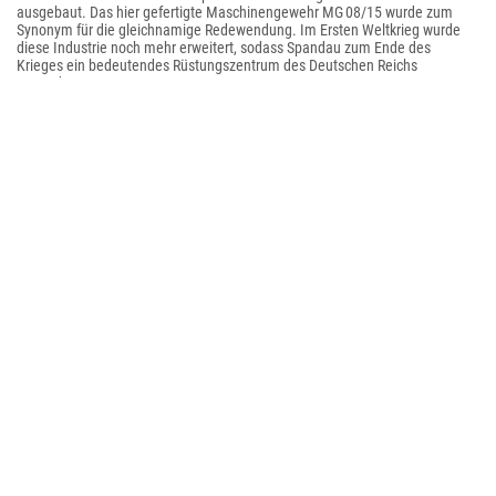
ausgebaut. Das hier gefertigte Maschinengewehr MG 08/15 wurde zum
Synonym für die gleichnamige Redewendung. Im Ersten Weltkrieg wurde
diese Industrie noch mehr erweitert, sodass Spandau zum Ende des
Krieges ein bedeutendes Rüstungszentrum des Deutschen Reichs
geworden war.
Die ersten Eisenbahnanschlüsse erhielt Spandau 1846 durch die Berlin-
Hamburger Bahn und 1871 durch die Berlin-Lehrter Eisenbahn zwischen
Berlin und Hannover.
Zum 1. April 1887 wurde die Stadt Spandau zum Stadtkreis erhoben und
schied somit aus dem Kreis Osthavelland aus.
Ab 1897 siedelte die Firma Siemens & Halske wichtige Industrieanlagen im
Nordosten Spandaus an. Später wuchs daraus ein eigener Ortsteil:
Siemensstadt.
Am 1. Oktober 1920 verlor Spandau die kommunale Selbstständigkeit und
wurde Teil des achten Bezirks von Berlin. Dagegen regte sich in Spandau
lange starker Widerstand. Bei der Grundsteinlegung für das Rathaus
Spandau im Jahr 1911 rief ein Stadtrat bei seinen drei Hammerschlägen
aus: „Es schütze uns des Kaisers Hand vor Groß-Berlin und Zweckverband!“
Nach dem Zweiten Weltkrieg gehörte der Bezirk Spandau zum Britischen
Sektor Berlins und verlor einen Teil des Ortsteils Staaken (West-Staaken) an
die Sowjetische Besatzungszone. Erst 1990 wurde das abgetrennte West-
Staaken mit dem Bezirk Spandau wiedervereinigt.
Gegenwart
Der Bezirk Spandau ist mit seinen Versorgungseinrichtungen ein
bedeutender Wirtschaftsstandort Berlins und besitzt auf der anderen Seite
auch große Wald- und Wasserflächen, die als Ausflugsgebiet genutzt