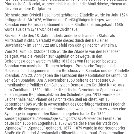
Pfarrkirche St. Nicolai, wahrscheinlich auch für die Moritzkirche, ebenso wie
für zehn weitere Dorfpfarren.
Die heute zum Ortsteil Haselhorst gehörende Zitadelle wurde im Jahr 1594
fertiggestellt. Ab 1626, während des Dreißigjährigen Krieges, wurde in
Spandau eine Garnison stationiert und die Stadtmauer ausgebaut. 1686
wurde aus dem Lynar-Schloss ein Zuchthaus.
Bis zum Ende des 18. Jahrhunderts änderte sich an dem Status als
Militärstadt nichts. Verstärkt wurde dieses durch den Bau einer
Gewehrfabrik im Jahr 1722 auf Befehl von König Friedrich Wilhelm I.
Vom 24. zum 25. Oktober 1806 wurde die Zitadelle von den Franzosen
belagert, was die Preußen zur Kapitulation bewegte. In den
Befreiungskriegen wurde im März 1813 das von Franzosen besetzte
Spandau von russischen Truppen belagert. Preußische Truppen lösten die
Russen ab und begannen mit dem Beschuss von Spandau und der Zitadelle
Spandau. Am 23. April gaben die Franzosen ihre Kapitulation bekannt und
verließen Spandau. Am 7. November 1850 befreite der spätere US-
amerikanische Politiker Carl Schurz den Demokraten Gottfried Kinkel aus
dem Zuchthaus. 1859 eröffnete die jüdische Gemeinde in Spandau wieder
einen eigenen Begräbnisplatz an den Schülerbergen. 1913 wurde eine
Leichenhalle nach Plänen des Architekten Steil errichtet. Am 15.
September 1895 wurde in Anwesenheit des Oberbürgermeisters Friedrich
Koeltze die Synagoge am Lindenufer eingeweiht, nachdem es vorher eine
Synagoge in angemieteten Räumen gegeben hatte. Die 1859
wiedergegründete
Johannisloge zum goldenen Hammer
der Freimaurer
baute sich 1866 ein Logenhaus. 1878 wurde der Name der Stadt von
„Spandow“ in „Spandau“ geändert. 1877–1879 wurde in der Neuendorfer
Straße die Standort-Arrestanstalt (Hilfsgefängnis) erbaut. Das ehemalige