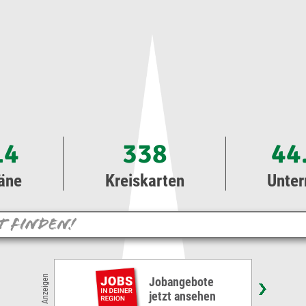
14
338
44
äne
Kreiskarten
Unte
DH »Dentalhygienikerin« oder ZMP
Anzeigen
»Zahnmedizinische Prophylaxe Assistentin«
(m/w/d) ab sofort Teilzeit/Vollzeit
Stephan Gelhaus