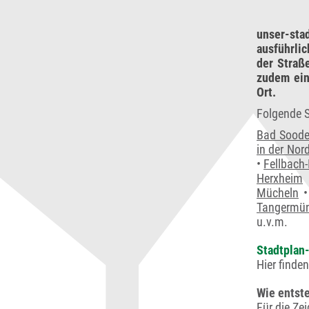
unser-sta
ausführli
der Straß
zudem ein
Ort.
Folgende S
Bad Soode
in der Nor
•
Fellbach-
Herxheim
Mücheln
Tangermü
u.v.m.
Stadtplan-
Hier finde
Wie entste
Für die Ze