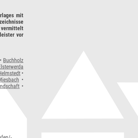
rlages mit
zeichnisse
vermittelt
eister vor
•
Buchholz
Elsterwerda
Helmstedt
•
Miesbach
•
andschaft
•
afen/-