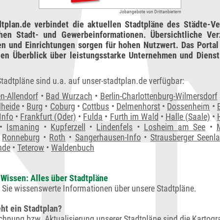
Zahnarztpraxis • Stuttgart
Jobangebote von Drittanbietern
dtplan.de verbindet die aktuellen Stadtpläne des Städte-Ve
chen Stadt- und Gewerbeinformationen. Übersichtliche Ver
en und Einrichtungen sorgen für hohen Nutzwert. Das Portal 
en Überblick über leistungsstarke Unternehmen und Dienstl
tadtpläne sind u.a. auf unser-stadtplan.de verfügbar:
n-Allendorf
•
Bad Wurzach
•
Berlin-Charlottenburg-Wilmersdorf
dheide
•
Burg
•
Coburg
•
Cottbus
•
Delmenhorst
•
Dossenheim
•
Info
•
Frankfurt (Oder)
•
Fulda
•
Furth im Wald
•
Halle (Saale)
•
•
Ismaning
•
Kupferzell
•
Lindenfels
•
Losheim am See
•
•
Ronneburg
•
Roth
•
Sangerhausen-Info
•
Strausberger Seenl
nde
•
Teterow
•
Waldenbuch
Wissen: Alles über Stadtpläne
n Sie wissenswerte Informationen über unsere Stadtpläne.
ht ein Stadtplan?
ichnung bzw. Aktualisierung unserer Stadtpläne sind die Kartogr