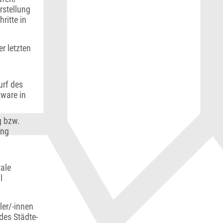
rstellung
ritte in
r letzten
urf des
tware in
g bzw.
ung
tale
l
ler/-innen
des Städte-