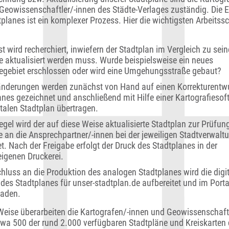
Geowissenschaftler/-innen des Städte-Verlages zuständig. Die E
planes ist ein komplexer Prozess. Hier die wichtigsten Arbeitssch
 wird recherchiert, inwiefern der Stadtplan im Vergleich zu seine
 aktualisiert werden muss. Wurde beispielsweise ein neues
iegebiet erschlossen oder wird eine Umgehungsstraße gebaut?
änderungen werden zunächst von Hand auf einen Korrekturentw
anes gezeichnet und anschließend mit Hilfe einer Kartografiesof
italen Stadtplan übertragen.
egel wird der auf diese Weise aktualisierte Stadtplan zur Prüfun
e an die Ansprechpartner/-innen bei der jeweiligen Stadtverwalt
t. Nach der Freigabe erfolgt der Druck des Stadtplanes in der
eigenen Druckerei.
hluss an die Produktion des analogen Stadtplanes wird die digi
 des Stadtplanes für unser-stadtplan.de aufbereitet und im Porta
aden.
Weise überarbeiten die Kartografen/-innen und Geowissenschaft
twa 500 der rund 2.000 verfügbaren Stadtpläne und Kreiskarten 