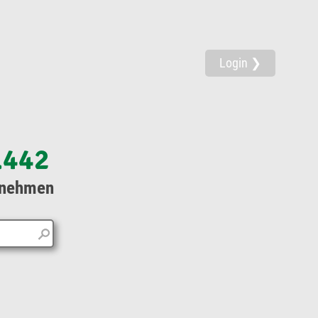
Login ❯
.442
rnehmen