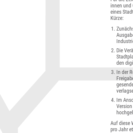
innen und 
eines Stadt
Kürze:
Zunächst
Ausgabe
Industr
Die Ver
Stadtpl
den dig
In der R
Freigab
gesende
verlags
Im Ansc
Version
hochgel
Auf diese 
pro Jahr e