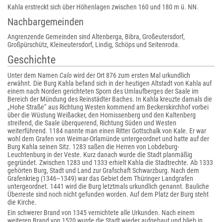
Kahla erstreckt sich über Höhenlagen zwischen 160 und 180 m ü. NN.
Nachbargemeinden
Angrenzende Gemeinden sind Altenberga, Bibra, Großeutersdorf,
Großpürschütz, Kleineutersdorf, Lindig, Schöps und Seitenroda.
Geschichte
Unter dem Namen
Calo
wird der Ort 876 zum ersten Mal urkundlich
erwähnt. Die Burg Kahla befand sich in der heutigen Altstadt von Kahla auf
einem nach Norden gerichteten Sporn des Umlaufberges der Saale im
Bereich der Mündung des Reinstädter Baches. In Kahla kreuzte damals die
„Hohe Straße“ aus Richtung Westen kommend am Beckerskirchhof vorbei
über die Wüstung Weißacker, den Hornissenberg und den Kaltenberg
streifend, die Saale überquerend, Richtung Süden und Westen
weiterführend. 1184 nannte man einen Ritter Gottschalk von Kale. Er war
wohl dem Grafen von Weimar-Orlamünde untergeordnet und hatte auf der
Burg Kahla seinen Sitz. 1283 saßen die Herren von Lobdeburg-
Leuchtenburg in der Veste. Kurz danach wurde die Stadt planmäßig
gegründet. Zwischen 1283 und 1333 erhielt Kahla die Stadtrechte. Ab 1333
gehörten Burg, Stadt und Land zur Grafschaft Schwarzburg. Nach dem
Grafenkrieg (1346–1349) war das Gebiet dem Thüringer Landgrafen
untergeordnet. 1441 wird die Burg letztmals urkundlich genannt. Bauliche
Überreste sind noch nicht gefunden worden. Auf dem Platz der Burg steht
die Kirche.
Ein schwerer Brand von 1345 vernichtete alle Urkunden. Nach einem
weiteren Brand von 1520 wurde die Stadt wieder aufgebaut und blieb in