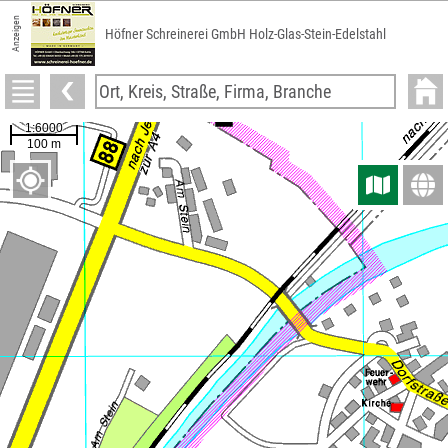
Anzeigen
Höfner Schreinerei GmbH Holz-Glas-Stein-Edelstahl