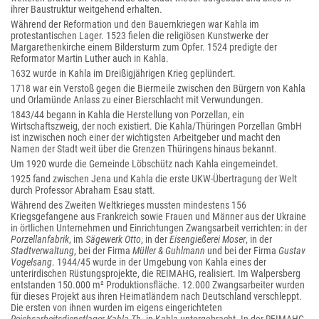
ihrer Baustruktur weitgehend erhalten.
Während der Reformation und den Bauernkriegen war Kahla im
protestantischen Lager. 1523 fielen die religiösen Kunstwerke der
Margarethenkirche einem Bildersturm zum Opfer. 1524 predigte der
Reformator Martin Luther auch in Kahla.
1632 wurde in Kahla im Dreißigjährigen Krieg geplündert.
1718 war ein Verstoß gegen die Biermeile zwischen den Bürgern von Kahla
und Orlamünde Anlass zu einer Bierschlacht mit Verwundungen.
1843/44 begann in Kahla die Herstellung von Porzellan, ein
Wirtschaftszweig, der noch existiert. Die Kahla/Thüringen Porzellan GmbH
ist inzwischen noch einer der wichtigsten Arbeitgeber und macht den
Namen der Stadt weit über die Grenzen Thüringens hinaus bekannt.
Um 1920 wurde die Gemeinde Löbschütz nach Kahla eingemeindet.
1925 fand zwischen Jena und Kahla die erste UKW-Übertragung der Welt
durch Professor Abraham Esau statt.
Während des Zweiten Weltkrieges mussten mindestens 156
Kriegsgefangene aus Frankreich sowie Frauen und Männer aus der Ukraine
in örtlichen Unternehmen und Einrichtungen Zwangsarbeit verrichten: in der
Porzellanfabrik
, im
Sägewerk Otto
, in der
Eisengießerei Moser
, in der
Stadtverwaltung
, bei der Firma
Müller & Guhlmann
und bei der Firma
Gustav
Vogelsang
. 1944/45 wurde in der Umgebung von Kahla eines der
unterirdischen Rüstungsprojekte, die REIMAHG, realisiert. Im Walpersberg
entstanden 150.000 m² Produktionsfläche. 12.000 Zwangsarbeiter wurden
für dieses Projekt aus ihren Heimatländern nach Deutschland verschleppt.
Die ersten von ihnen wurden im eigens eingerichteten