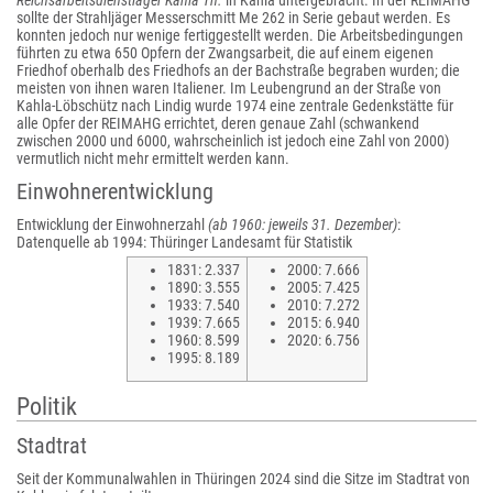
Reichsarbeitsdienstlager Kahla Th.
in Kahla untergebracht. In der REIMAHG
sollte der Strahljäger Messerschmitt Me 262 in Serie gebaut werden. Es
konnten jedoch nur wenige fertiggestellt werden. Die Arbeitsbedingungen
führten zu etwa 650 Opfern der Zwangsarbeit, die auf einem eigenen
Friedhof oberhalb des Friedhofs an der Bachstraße begraben wurden; die
meisten von ihnen waren Italiener. Im Leubengrund an der Straße von
Kahla-Löbschütz nach Lindig wurde 1974 eine zentrale Gedenkstätte für
alle Opfer der REIMAHG errichtet, deren genaue Zahl (schwankend
zwischen 2000 und 6000, wahrscheinlich ist jedoch eine Zahl von 2000)
vermutlich nicht mehr ermittelt werden kann.
Einwohnerentwicklung
Entwicklung der Einwohnerzahl
(ab 1960: jeweils 31. Dezember)
:
Datenquelle ab 1994: Thüringer Landesamt für Statistik
1831: 2.337
2000: 7.666
1890: 3.555
2005: 7.425
1933: 7.540
2010: 7.272
1939: 7.665
2015: 6.940
1960: 8.599
2020: 6.756
1995: 8.189
Politik
Stadtrat
Seit der Kommunalwahlen in Thüringen 2024 sind die Sitze im Stadtrat von