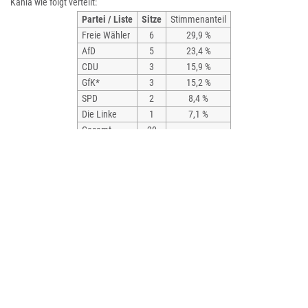
Kahla wie folgt verteilt:
Partei / Liste
Sitze
Stimmenanteil
Freie Wähler
6
29,9 %
AfD
5
23,4 %
CDU
3
15,9 %
GfK*
3
15,2 %
SPD
2
8,4 %
Die Linke
1
7,1 %
Gesamt
20
-
*
Gemeinsam für Kahla
Bürgermeister
Im Mai 2012 wurde die Rechtsanwältin Claudia Nissen von der Linken zur
Bürgermeisterin gewählt. Sie bekam 51,5 Prozent der Stimmen,
Mitbewerber Steve Ringmayer von der CDU 48,5 Prozent.
Zuvor war Bernd Leube 22 Jahre Bürgermeister gewesen.
Bei der Kommunalwahl im April 2018 wurde Jan Schönfeld (Freie Wähler
Kahla) zum Bürgermeister gewählt. 2024 wurde Schönfeld mit 87,8 Prozent
der Wählerstimmen in seinem Amt bestätigt.
Verwaltungsgemeinschaft Südliches Saaletal
Kahla ist Sitz der Verwaltungsgemeinschaft Südliches Saaletal, der sie