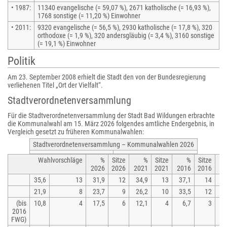
• 1987:
11340 evangelische (= 59,07 %), 2671 katholische (= 16,93 %),
1768 sonstige (= 11,20 %) Einwohner
• 2011:
9320 evangelische (= 56,5 %), 2930 katholische (= 17,8 %), 320
orthodoxe (= 1,9 %), 320 andersgläubig (= 3,4 %), 3160 sonstige
(= 19,1 %) Einwohner
Politik
Am 23. September 2008 erhielt die Stadt den von der Bundesregierung
verliehenen Titel „Ort der Vielfalt“.
Stadtverordnetenversammlung
Für die Stadtverordnetenversammlung der Stadt Bad Wildungen erbrachte
die Kommunalwahl am 15. März 2026 folgendes amtliche Endergebnis, in
Vergleich gesetzt zu früheren Kommunalwahlen:
Stadtverordnetenversammlung – Kommunalwahlen 2026
Wahlvorschläge
%
Sitze
%
Sitze
%
Sitze
2026
2026
2021
2021
2016
2016
20
35,6
13
31,9
12
34,9
13
37,1
14
4
21,9
8
23,7
9
26,2
10
33,5
12
3
(bis
10,8
4
17,5
6
12,1
4
6,7
3
2016
FWG)