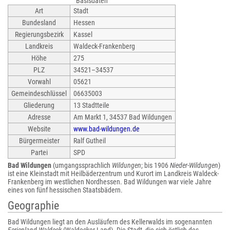
Basisdaten
Art
Stadt
Bundesland
Hessen
Regierungsbezirk
Kassel
Landkreis
Waldeck-Frankenberg
Höhe
275
PLZ
34521–34537
Vorwahl
05621
Gemeindeschlüssel
06635003
Gliederung
13 Stadtteile
Adresse
Am Markt 1, 34537 Bad Wildungen
Website
www.bad-wildungen.de
Bürgermeister
Ralf Gutheil
Partei
SPD
Bad Wildungen
(umgangssprachlich
Wildungen
; bis 1906
Nieder-Wildungen
)
ist eine Kleinstadt mit Heilbäderzentrum und Kurort im Landkreis Waldeck-
Frankenberg im westlichen Nordhessen. Bad Wildungen war viele Jahre
eines von fünf hessischen Staatsbädern.
Geographie
Bad Wildungen liegt an den Ausläufern des Kellerwalds im sogenannten