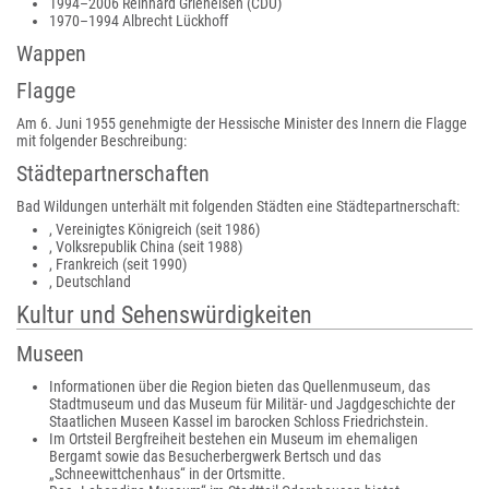
1994–2006 Reinhard Grieneisen (CDU)
1970–1994 Albrecht Lückhoff
Wappen
Flagge
Am 6. Juni 1955 genehmigte der Hessische Minister des Innern die Flagge
mit folgender Beschreibung:
Städtepartnerschaften
Bad Wildungen unterhält mit folgenden Städten eine Städtepartnerschaft:
, Vereinigtes Königreich (seit 1986)
, Volksrepublik China (seit 1988)
, Frankreich (seit 1990)
, Deutschland
Kultur und Sehenswürdigkeiten
Museen
Informationen über die Region bieten das Quellenmuseum, das
Stadtmuseum und das Museum für Militär- und Jagdgeschichte der
Staatlichen Museen Kassel im barocken Schloss Friedrichstein.
Im Ortsteil Bergfreiheit bestehen ein Museum im ehemaligen
Bergamt sowie das Besucherbergwerk Bertsch und das
„Schneewittchenhaus“ in der Ortsmitte.