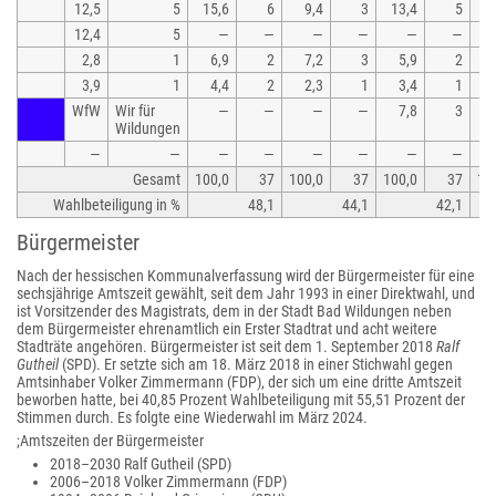
12,5
5
15,6
6
9,4
3
13,4
5
12,4
5
—
—
—
—
—
—
2,8
1
6,9
2
7,2
3
5,9
2
1
3,9
1
4,4
2
2,3
1
3,4
1
WfW
Wir für
—
—
—
—
7,8
3
Wildungen
—
—
—
—
—
—
—
—
Gesamt
100,0
37
100,0
37
100,0
37
10
Wahlbeteiligung in %
48,1
44,1
42,1
Bürgermeister
Nach der hessischen Kommunalverfassung wird der Bürgermeister für eine
sechsjährige Amtszeit gewählt, seit dem Jahr 1993 in einer Direktwahl, und
ist Vorsitzender des Magistrats, dem in der Stadt Bad Wildungen neben
dem Bürgermeister ehrenamtlich ein Erster Stadtrat und acht weitere
Stadträte angehören. Bürgermeister ist seit dem 1. September 2018
Ralf
Gutheil
(SPD). Er setzte sich am 18. März 2018 in einer Stichwahl gegen
Amtsinhaber Volker Zimmermann (FDP), der sich um eine dritte Amtszeit
beworben hatte, bei 40,85 Prozent Wahlbeteiligung mit 55,51 Prozent der
Stimmen durch. Es folgte eine Wiederwahl im März 2024.
;Amtszeiten der Bürgermeister
2018–2030 Ralf Gutheil (SPD)
2006–2018 Volker Zimmermann (FDP)