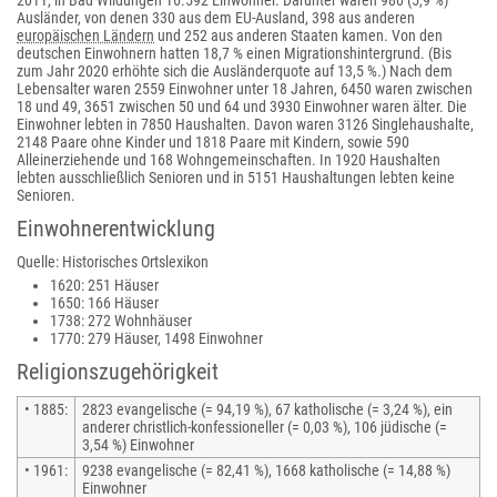
2011, in Bad Wildungen 16.592 Einwohner. Darunter waren 980 (5,9 %)
Ausländer, von denen 330 aus dem EU-Ausland, 398 aus anderen
europäischen Ländern
und 252 aus anderen Staaten kamen. Von den
deutschen Einwohnern hatten 18,7 % einen Migrationshintergrund. (Bis
zum Jahr 2020 erhöhte sich die Ausländerquote auf 13,5 %.) Nach dem
Lebensalter waren 2559 Einwohner unter 18 Jahren, 6450 waren zwischen
18 und 49, 3651 zwischen 50 und 64 und 3930 Einwohner waren älter. Die
Einwohner lebten in 7850 Haushalten. Davon waren 3126 Singlehaushalte,
2148 Paare ohne Kinder und 1818 Paare mit Kindern, sowie 590
Alleinerziehende und 168 Wohngemeinschaften. In 1920 Haushalten
lebten ausschließlich Senioren und in 5151 Haushaltungen lebten keine
Senioren.
Einwohnerentwicklung
Quelle: Historisches Ortslexikon
1620: 251 Häuser
1650: 166 Häuser
1738: 272 Wohnhäuser
1770: 279 Häuser, 1498 Einwohner
Religionszugehörigkeit
• 1885:
2823 evangelische (= 94,19 %), 67 katholische (= 3,24 %), ein
anderer christlich-konfessioneller (= 0,03 %), 106 jüdische (=
3,54 %) Einwohner
• 1961:
9238 evangelische (= 82,41 %), 1668 katholische (= 14,88 %)
Einwohner