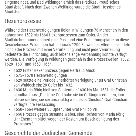
eingemeindet, und Bad Wildungen erhielt das Prädikat „Preußisches
Staatsbad“. Nach dem Zweiten Weltkrieg wurde die Stadt Hessisches
Staatsbad.
Hexenprozesse
Während der Hexenverfolgungen fielen in Wildungen 78 Menschen in den
Jahren von 1532 bis 1664 Hexenprozessen zum Opfer. An der
Stadtkirchenmauer erinnert eine Rose und eine Erinnerungsplatte an diese
Geschehnisse. Wildungen hatte damals 1200 Einwohner. Allerdings endete
nicht jeder Prozess mit einer Verurteilung und nicht jede Verurteilung
bedeutete die Hinrichtung; auch lebenslange Verbannung konnte verfügt
werden. Die Verfolgung in Wildungen geschah in drei Prozesswellen: 1532,
1629–1631 und 1650–1664.
1532 Erster Hexenprozess gegen Gertraud Muck
1575–1578 Hexenverfolgungen
1629 setzte eine Periode unerhörter Verfolgung unter Graf Christian
von Waldeck ein: 29 Opfer bis 1632.
1630 Maria Rörig hielt von September 1630 bis Mai 1631 die Folter
standhaft aus: „Der liebe Gott habe sie im Gefängnis erhalten, ihm
bliebe sie treu, sie sei unschuldig wie Jesus Christus.“ Graf Christian
verfügte ihre Freilassung.
1650–1664 weitere 38 Opfer unter Graf Philipp VII.
1656 Prozess gegen Susanne Weber, eine Tochter von Maria Rörig:
„Ihr Ehemann bittet wegen der Kosten um Beschleunigung des
Prozesses.“
Geschichte der Jüdischen Gemeinde