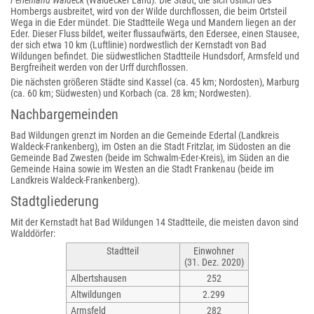
Ferienland Waldeck
(Waldecker Land). Die Stadt, die sich östlich des
Hombergs ausbreitet, wird von der Wilde durchflossen, die beim Ortsteil
Wega in die Eder mündet. Die Stadtteile Wega und Mandern liegen an der
Eder. Dieser Fluss bildet, weiter flussaufwärts, den Edersee, einen Stausee,
der sich etwa 10 km (Luftlinie) nordwestlich der Kernstadt von Bad
Wildungen befindet. Die südwestlichen Stadtteile Hundsdorf, Armsfeld und
Bergfreiheit werden von der Urff durchflossen.
Die nächsten größeren Städte sind Kassel (ca. 45 km; Nordosten), Marburg
(ca. 60 km; Südwesten) und Korbach (ca. 28 km; Nordwesten).
Nachbargemeinden
Bad Wildungen grenzt im Norden an die Gemeinde Edertal (Landkreis
Waldeck-Frankenberg), im Osten an die Stadt Fritzlar, im Südosten an die
Gemeinde Bad Zwesten (beide im Schwalm-Eder-Kreis), im Süden an die
Gemeinde Haina sowie im Westen an die Stadt Frankenau (beide im
Landkreis Waldeck-Frankenberg).
Stadtgliederung
Mit der Kernstadt hat Bad Wildungen 14 Stadtteile, die meisten davon sind
Walddörfer:
Stadtteil
Einwohner
(31. Dez. 2020)
Albertshausen
252
Altwildungen
2.299
Armsfeld
282