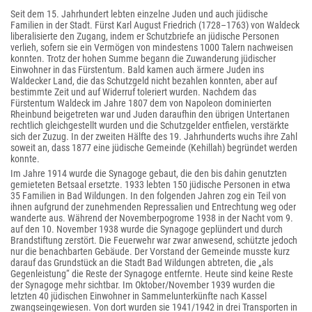
Seit dem 15. Jahrhundert lebten einzelne Juden und auch jüdische
Familien in der Stadt. Fürst Karl August Friedrich (1728–1763) von Waldeck
liberalisierte den Zugang, indem er Schutzbriefe an jüdische Personen
verlieh, sofern sie ein Vermögen von mindestens 1000 Talern nachweisen
konnten. Trotz der hohen Summe begann die Zuwanderung jüdischer
Einwohner in das Fürstentum. Bald kamen auch ärmere Juden ins
Waldecker Land, die das Schutzgeld nicht bezahlen konnten, aber auf
bestimmte Zeit und auf Widerruf toleriert wurden. Nachdem das
Fürstentum Waldeck im Jahre 1807 dem von Napoleon dominierten
Rheinbund beigetreten war und Juden daraufhin den übrigen Untertanen
rechtlich gleichgestellt wurden und die Schutzgelder entfielen, verstärkte
sich der Zuzug. In der zweiten Hälfte des 19. Jahrhunderts wuchs ihre Zahl
soweit an, dass 1877 eine jüdische Gemeinde (Kehillah) begründet werden
konnte.
Im Jahre 1914 wurde die Synagoge gebaut, die den bis dahin genutzten
gemieteten Betsaal ersetzte. 1933 lebten 150 jüdische Personen in etwa
35 Familien in Bad Wildungen. In den folgenden Jahren zog ein Teil von
ihnen aufgrund der zunehmenden Repressalien und Entrechtung weg oder
wanderte aus. Während der Novemberpogrome 1938 in der Nacht vom 9.
auf den 10. November 1938 wurde die Synagoge geplündert und durch
Brandstiftung zerstört. Die Feuerwehr war zwar anwesend, schützte jedoch
nur die benachbarten Gebäude. Der Vorstand der Gemeinde musste kurz
darauf das Grundstück an die Stadt Bad Wildungen abtreten, die „als
Gegenleistung“ die Reste der Synagoge entfernte. Heute sind keine Reste
der Synagoge mehr sichtbar. Im Oktober/November 1939 wurden die
letzten 40 jüdischen Einwohner in Sammelunterkünfte nach Kassel
zwangseingewiesen. Von dort wurden sie 1941/1942 in drei Transporten in