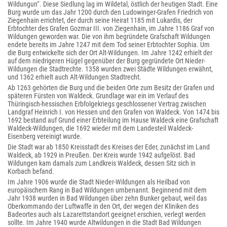
Wildungun“. Diese Siedlung lag im Wildetal, östlich der heutigen Stadt. Eine
Burg wurde um das Jahr 1200 durch den Ludowinger-Grafen Friedrich von
Ziegenhain errichtet, der durch seine Heirat 1185 mit Lukardis, der
Erbtochter des Grafen Gozmar III. von Ziegenhain, im Jahre 1186 Graf von
Wildungen geworden war. Die von ihm begründete Grafschaft Wildungen
endete bereits im Jahre 1247 mit dem Tod seiner Erbtochter Sophia. Um
die Burg entwickelte sich der Ort Alt-Wildungen. Im Jahre 1242 erhielt der
auf dem niedrigeren Hügel gegenüber der Burg gegründete Ort Nieder-
Wildungen die Stadtrechte. 1358 wurden zwei Städte Wildungen erwähnt,
und 1362 erhielt auch Alt-Wildungen Stadtrecht.
Ab 1263 gehörten die Burg und die beiden Orte zum Besitz der Grafen und
späteren Fürsten von Waldeck. Grundlage war ein im Verlauf des
Thüringisch-hessischen Erbfolgekriegs geschlossener Vertrag zwischen
Landgraf Heinrich I. von Hessen und den Grafen von Waldeck. Von 1474 bis
1692 bestand auf Grund einer Erbteilung im Hause Waldeck eine Grafschaft
Waldeck-Wildungen, die 1692 wieder mit dem Landesteil Waldeck-
Eisenberg vereinigt wurde.
Die Stadt war ab 1850 Kreisstadt des Kreises der Eder, zunächst im Land
Waldeck, ab 1929 in Preußen. Der Kreis wurde 1942 aufgelöst. Bad
Wildungen kam damals zum Landkreis Waldeck, dessen Sitz sich in
Korbach befand.
Im Jahre 1906 wurde die Stadt Nieder-Wildungen als Heilbad von
europäischem Rang in Bad Wildungen umbenannt. Beginnend mit dem
Jahr 1938 wurden in Bad Wildungen über zehn Bunker gebaut, weil das
Oberkommando der Luftwaffe in den Ort, der wegen der Kliniken des
Badeortes auch als Lazarettstandort geeignet erschien, verlegt werden
sollte. Im Jahre 1940 wurde Altwildungen in die Stadt Bad Wildungen