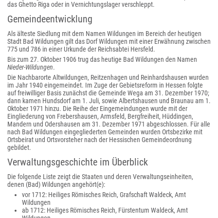
das Ghetto Riga oder in Vernichtungslager verschleppt.
Gemeindeentwicklung
Als älteste Siedlung mit dem Namen Wildungen im Bereich der heutigen
Stadt Bad Wildungen gilt das Dorf Wildungen mit einer Erwähnung zwischen
775 und 786 in einer Urkunde der Reichsabtei Hersfeld.
Bis zum 27. Oktober 1906 trug das heutige Bad Wildungen den Namen
Nieder-Wildungen
.
Die Nachbarorte Altwildungen, Reitzenhagen und Reinhardshausen wurden
im Jahr 1940 eingemeindet. Im Zuge der Gebietsreform in Hessen folgte
auf freiwilliger Basis zunächst die Gemeinde Wega am 31. Dezember 1970;
dann kamen Hundsdorf am 1. Juli, sowie Albertshausen und Braunau am 1.
Oktober 1971 hinzu. Die Reihe der Eingemeindungen wurde mit der
Eingliederung von Frebershausen, Armsfeld, Bergfreiheit, Hüddingen,
Mandern und Odershausen am 31. Dezember 1971 abgeschlossen. Für alle
nach Bad Wildungen eingegliederten Gemeinden wurden Ortsbezirke mit
Ortsbeirat und Ortsvorsteher nach der Hessischen Gemeindeordnung
gebildet.
Verwaltungsgeschichte im Überblick
Die folgende Liste zeigt die Staaten und deren Verwaltungseinheiten,
denen (Bad) Wildungen angehört(e):
vor 1712: Heiliges Römisches Reich, Grafschaft Waldeck, Amt
Wildungen
ab 1712: Heiliges Römisches Reich, Fürstentum Waldeck, Amt