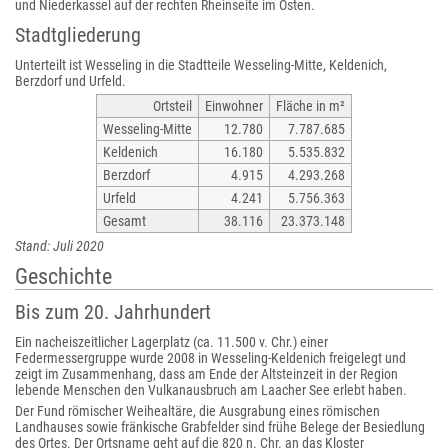
und Niederkassel auf der rechten Rheinseite im Osten.
Stadtgliederung
Unterteilt ist Wesseling in die Stadtteile Wesseling-Mitte, Keldenich,
Berzdorf und Urfeld.
Ortsteil
Einwohner
Fläche in m²
Wesseling-Mitte
12.780
7.787.685
Keldenich
16.180
5.535.832
Berzdorf
4.915
4.293.268
Urfeld
4.241
5.756.363
Gesamt
38.116
23.373.148
Stand: Juli 2020
Geschichte
Bis zum 20. Jahrhundert
Ein nacheiszeitlicher Lagerplatz (ca. 11.500 v. Chr.) einer
Federmessergruppe wurde 2008 in Wesseling-Keldenich freigelegt und
zeigt im Zusammenhang, dass am Ende der Altsteinzeit in der Region
lebende Menschen den Vulkanausbruch am Laacher See erlebt haben.
Der Fund römischer Weihealtäre, die Ausgrabung eines römischen
Landhauses sowie fränkische Grabfelder sind frühe Belege der Besiedlung
des Ortes. Der Ortsname geht auf die 820 n. Chr. an das Kloster