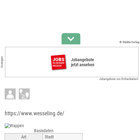
© Städte-Verlag
Anzeigen
Jobangebote
jetzt ansehen
Jobangebote von Drittanbietern
https://www.wesseling.de/
Basisdaten
Art
Stadt