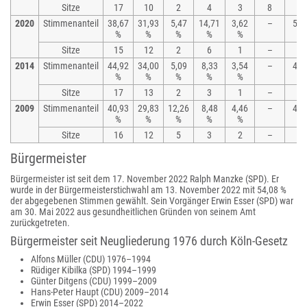
Sitze
17
10
2
4
3
8
2020
Stimmenanteil
38,67
31,93
5,47
14,71
3,62
–
5,6
%
%
%
%
%
Sitze
15
12
2
6
1
–
2
2014
Stimmenanteil
44,92
34,00
5,09
8,33
3,54
–
4,1
%
%
%
%
%
Sitze
17
13
2
3
1
–
2
2009
Stimmenanteil
40,93
29,83
12,26
8,48
4,46
–
4,0
%
%
%
%
%
Sitze
16
12
5
3
2
–
2
Bürgermeister
Bürgermeister ist seit dem 17. November 2022 Ralph Manzke (SPD). Er
wurde in der Bürgermeisterstichwahl am 13. November 2022 mit 54,08 %
der abgegebenen Stimmen gewählt. Sein Vorgänger Erwin Esser (SPD) war
am 30. Mai 2022 aus gesundheitlichen Gründen von seinem Amt
zurückgetreten.
Bürgermeister seit Neugliederung 1976 durch Köln-Gesetz
Alfons Müller (CDU) 1976–1994
Rüdiger Kibilka (SPD) 1994–1999
Günter Ditgens (CDU) 1999–2009
Hans-Peter Haupt (CDU) 2009–2014
Erwin Esser (SPD) 2014–2022