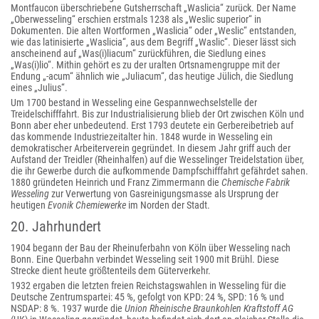
Montfaucon überschriebene Gutsherrschaft „Waslicia“ zurück. Der Name
„Oberwesseling“ erschien erstmals 1238 als „Weslic superior“ in
Dokumenten. Die alten Wortformen „Waslicia“ oder „Weslic“ entstanden,
wie das latinisierte „Waslicia“, aus dem Begriff „Waslic“. Dieser lässt sich
anscheinend auf „Was(i)liacum“ zurückführen, die Siedlung eines
„Was(i)lio“. Mithin gehört es zu der uralten Ortsnamengruppe mit der
Endung „-acum“ ähnlich wie „Juliacum“, das heutige Jülich, die Siedlung
eines „Julius“.
Um 1700 bestand in Wesseling eine Gespannwechselstelle der
Treidelschifffahrt. Bis zur Industrialisierung blieb der Ort zwischen Köln und
Bonn aber eher unbedeutend. Erst 1793 deutete ein Gerbereibetrieb auf
das kommende Industriezeitalter hin. 1848 wurde in Wesseling ein
demokratischer Arbeiterverein gegründet. In diesem Jahr griff auch der
Aufstand der Treidler (Rheinhalfen) auf die Wesselinger Treidelstation über,
die ihr Gewerbe durch die aufkommende Dampfschifffahrt gefährdet sahen.
1880 gründeten Heinrich und Franz Zimmermann die
Chemische Fabrik
Wesseling
zur Verwertung von Gasreinigungsmasse als Ursprung der
heutigen
Evonik Chemiewerke
im Norden der Stadt.
20. Jahrhundert
1904 begann der Bau der Rheinuferbahn von Köln über Wesseling nach
Bonn. Eine Querbahn verbindet Wesseling seit 1900 mit Brühl. Diese
Strecke dient heute größtenteils dem Güterverkehr.
1932 ergaben die letzten freien Reichstagswahlen in Wesseling für die
Deutsche Zentrumspartei: 45 %, gefolgt von KPD: 24 %, SPD: 16 % und
NSDAP: 8 %. 1937 wurde die
Union Rheinische Braunkohlen Kraftstoff AG