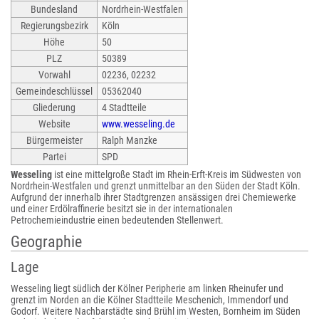
Bundesland
Nordrhein-Westfalen
Regierungsbezirk
Köln
Höhe
50
PLZ
50389
Vorwahl
02236, 02232
Gemeindeschlüssel
05362040
Gliederung
4 Stadtteile
Website
www.wesseling.de
Bürgermeister
Ralph Manzke
Partei
SPD
Wesseling
ist eine mittelgroße Stadt im Rhein-Erft-Kreis im Südwesten von
Nordrhein-Westfalen und grenzt unmittelbar an den Süden der Stadt Köln.
Aufgrund der innerhalb ihrer Stadtgrenzen ansässigen drei Chemiewerke
und einer Erdölraffinerie besitzt sie in der internationalen
Petrochemieindustrie einen bedeutenden Stellenwert.
Geographie
Lage
Wesseling liegt südlich der Kölner Peripherie am linken Rheinufer und
grenzt im Norden an die Kölner Stadtteile Meschenich, Immendorf und
Godorf. Weitere Nachbarstädte sind Brühl im Westen, Bornheim im Süden