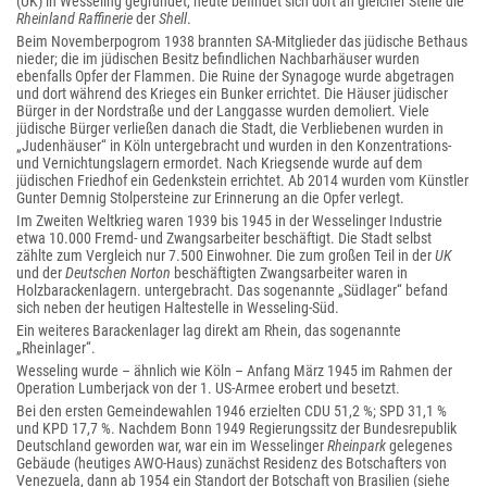
(UK) in Wesseling gegründet, heute befindet sich dort an gleicher Stelle die
Rheinland Raffinerie
der
Shell
.
Beim Novemberpogrom 1938 brannten SA-Mitglieder das jüdische Bethaus
nieder; die im jüdischen Besitz befindlichen Nachbarhäuser wurden
ebenfalls Opfer der Flammen. Die Ruine der Synagoge wurde abgetragen
und dort während des Krieges ein Bunker errichtet. Die Häuser jüdischer
Bürger in der Nordstraße und der Langgasse wurden demoliert. Viele
jüdische Bürger verließen danach die Stadt, die Verbliebenen wurden in
„Judenhäuser“ in Köln untergebracht und wurden in den Konzentrations-
und Vernichtungslagern ermordet. Nach Kriegsende wurde auf dem
jüdischen Friedhof ein Gedenkstein errichtet. Ab 2014 wurden vom Künstler
Gunter Demnig Stolpersteine zur Erinnerung an die Opfer verlegt.
Im Zweiten Weltkrieg waren 1939 bis 1945 in der Wesselinger Industrie
etwa 10.000 Fremd- und Zwangsarbeiter beschäftigt. Die Stadt selbst
zählte zum Vergleich nur 7.500 Einwohner. Die zum großen Teil in der
UK
und der
Deutschen Norton
beschäftigten Zwangsarbeiter waren in
Holzbarackenlagern. untergebracht. Das sogenannte „Südlager“ befand
sich neben der heutigen Haltestelle in Wesseling-Süd.
Ein weiteres Barackenlager lag direkt am Rhein, das sogenannte
„Rheinlager“.
Wesseling wurde – ähnlich wie Köln – Anfang März 1945 im Rahmen der
Operation Lumberjack von der 1. US-Armee erobert und besetzt.
Bei den ersten Gemeindewahlen 1946 erzielten CDU 51,2 %; SPD 31,1 %
und KPD 17,7 %. Nachdem Bonn 1949 Regierungssitz der Bundesrepublik
Deutschland geworden war, war ein im Wesselinger
Rheinpark
gelegenes
Gebäude (heutiges AWO-Haus) zunächst Residenz des Botschafters von
Venezuela, dann ab 1954
ein Standort der Botschaft von Brasilien (siehe