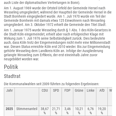
auch Liste der diplomatischen Vertretungen in Bonn).
Am 1. August 1969 wurde der Ortsteil Urfeld der Gemeinde Hersel nach
Wesseling umgegliedert, während der Hauptteil der Gemeinde Hersel in die
Stadt Bornheim eingegliedert wurde. Am 1. Juli 1970 wurde ein Teil der
Gemeinde Bornheim mit damals etwa 125 Einwohnern nach Wesseling
umgegliedert. Am 3. Oktober 1972 erhielt die Gemeinde den Titel
Stadt
.
Am 1. Januar 1975 wurde Wesseling durch § 1 Abs. 1 des Köln-Gesetzes in
die Stadt Köln eingemeindet, erhielt aber nach erfolgreicher Klage mit
Wirkung zum 1. Juli 1976 seine Selbständigkeit zurück. Dies bedeutete
auch, dass Köln trotz der Eingemeindungen nicht mehr eine Millionenstadt
war. Diesen Status erreichte Köln erst 2010 wieder. Bis zur Eingemeindung
gehörte Wesseling dem Landkreis Köln an. Infolge der Ausgliederung
gelangte Wesseling zum Erftkreis, der erst eineinhalb Jahre zuvor
neugebildet worden war.
Politik
Stadtrat
Die Kommunalwahlen seit 2009 führten zu folgenden Ergebnissen:
Jahr
CDU
SPD
FDP
Grüne
Linke
AfD
WIR
2025
Stimmenanteil
38,67
21,71
3,46
10,21
6,76
19,20
%
%
%
%
%
%