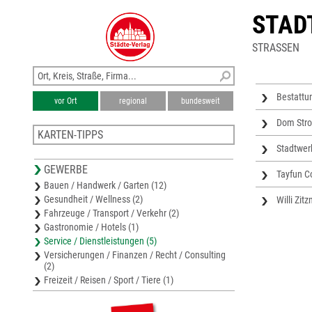
STAD
STRASSEN
Bestatt
vor Ort
regional
bundesweit
Dom Str
KARTEN-TIPPS
Stadtwe
Stadtplan Niederkassel
GEWERBE
Stadtplan Bornheim
Tayfun Co
Bauen / Handwerk / Garten (12)
Stadtplan Brühl/Rheinland
Gesundheit / Wellness (2)
Willi Zi
Stadtplan Alfter
Fahrzeuge / Transport / Verkehr (2)
Stadtplan Hürth
Gastronomie / Hotels (1)
Service / Dienstleistungen (5)
Versicherungen / Finanzen / Recht / Consulting
(2)
Freizeit / Reisen / Sport / Tiere (1)