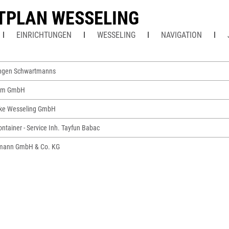
TPLAN WESSELING
EINRICHTUNGEN
WESSELING
NAVIGATION
ungen Schwartmanns
om GmbH
rke Wesseling GmbH
ntainer - Service Inh. Tayfun Babac
tzmann GmbH & Co. KG