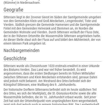
(Wümme) in Niedersachsen.
Geografie
Sittensen liegt in der Zevener Geest im Süden der Samtgemeinde umgeben
von den Gemeinden Klein und Groß Meckelsen, Lengenbostel, Tiste und
Vierden. Südlich grenzen die Gemeinde Hamersen und die Samtgemeinde
Fintel mit den Gemeinden Helvesiek und Stemmen an, im Norden die
Gemeinden Wohnste und Vierden. Durch Sittensen verläuft der Fluss Oste,
der in der früheren Ortsmitte die Wassermühle Sittensen angetrieben hatte.
An dieser Stelle staut sich der Fluss auf und bildet den
Mühlenteich
, der von
einem kleinen Park umgeben ist.
Nachbargemeinden
Geschichte
Sittensen wurde als
Chessinhusen
1020 erstmals erwähnt in einer Urkunde
des Bistums Verden. Das Land war viel früher besiedelt. Es wird
angenommen, dass die ersten Siedlungen bereits im frühen Mittelalter
zwischen Sittensen und Klein Meckelsen entstanden sind, genaue Daten
sind jedoch nicht bekannt. Am Westrand des Ortes befindet sich der
Königshof Sittensen, eine Wallburg des 9. Jahrhunderts.
Der historische Dorfkern Sittensens befindet sich im heute südlichen Teil
des Ortes, wo sich der Marktplatz, die St.-Dionysius-Kirche sowie die alte
Wassermühle befinden, die im 16. Jahrhundert erbaut wurde. Seit jener
Zeit hat sich der Ortsmittelpunkt vom ursprünglichen Kern wegentwickelt,
zeigt sich dort jedoch noch in seinem historischen Bild. Die Landwirtschaft