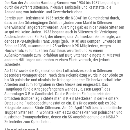
Der Bau der Autobahn Hamburg-Bremen von 1934 bis 1937 begünstigte
durch die Abfahrt Sittensen, inklusive Tankstelle und Raststätte, die
Ansiedlung von Industrie- und Gewerbebetrieben.
Bereits zum Herbstmarkt 1935 setzte die NSDAP im Gemeinderat durch,
dass an den Ortseingängen Schilder „Juden zum Markt in Sittensen
unerwünscht“ angebracht wurden. Allerdings gab es in der Börde Sittensen
so gut wie keine Juden. 1933 begann auch in Sittensen die Verfolgung
Andersdenkender. Ein Fall, der überregional Aufmerksamkeit erregte, war
der des KPD-Mitglieds Franz Bergs (geb. 1910) aus Kempen. Er wurde im
Februar 1935, zusammen mit 25 weiteren KPD-Mitgliedern, wegen
Hochverrats zu fünf Jahren Zuchthaus verurteilt und zu einem
Außenkommando zum Torfabbau auf Burg Sittensen eingeteilt. Mit zwei
anderen Häftlingen unternahm er einen Fluchtversuch, der jedoch
scheiterte.
Ab 1937 wurde die Organisation des Luftschutzes auch in Sittensen
besonders vorangetrieben. Nach dem Polenfeldzug wurde in der Börde 20
bis 30 polnische und ukrainische Kriegsgefangene für landwirtschaftliche
Arbeiten und zum Torfgraben in Klein Meckelsen eingesetzt. Das
Hauptlager für die Kriegsgefangenen war das „Russen-Lager“, das
Stammlager X B in Sandbostel. Da die Börde im Einflugbereich der
britischen Bomber lag, richtete man in Klein Meckelsen in der Feldmark
Osteau eine Flugbeobachtungsstation ein. Bis Kriegsende gab es 362
Kriegstote aus der Börde Sittensen. Am 20. April 1945 besetzten britische
Truppen Sittensen. In Wohnste kam es zu Racheakten von polnischen und
russischen Zwangsarbeitern, denen ein SS-Angehöriger und ein NSDAP-
Zellenleiter zum Opfer fielen.