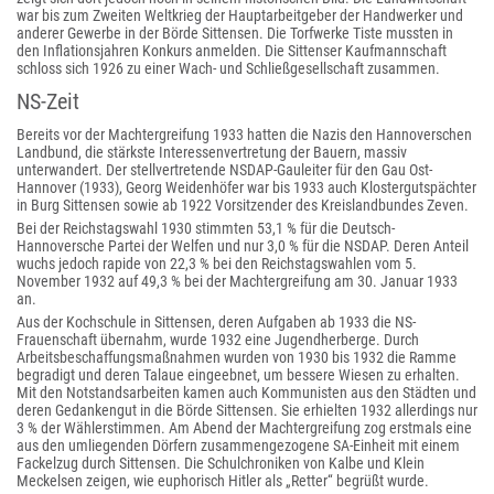
war bis zum Zweiten Weltkrieg der Hauptarbeitgeber der Handwerker und
anderer Gewerbe in der Börde Sittensen. Die Torfwerke Tiste mussten in
den Inflationsjahren Konkurs anmelden. Die Sittenser Kaufmannschaft
schloss sich 1926 zu einer Wach- und Schließgesellschaft zusammen.
NS-Zeit
Bereits vor der Machtergreifung 1933 hatten die Nazis den Hannoverschen
Landbund, die stärkste Interessenvertretung der Bauern, massiv
unterwandert. Der stellvertretende NSDAP-Gauleiter für den Gau Ost-
Hannover (1933), Georg Weidenhöfer war bis 1933 auch Klostergutspächter
in Burg Sittensen sowie ab 1922 Vorsitzender des Kreislandbundes Zeven.
Bei der Reichstagswahl 1930 stimmten 53,1 % für die Deutsch-
Hannoversche Partei der Welfen und nur 3,0 % für die NSDAP. Deren Anteil
wuchs jedoch rapide von 22,3 % bei den Reichstagswahlen vom 5.
November 1932 auf 49,3 % bei der Machtergreifung am 30. Januar 1933
an.
Aus der Kochschule in Sittensen, deren Aufgaben ab 1933 die NS-
Frauenschaft übernahm, wurde 1932 eine Jugendherberge. Durch
Arbeitsbeschaffungsmaßnahmen wurden von 1930 bis 1932 die Ramme
begradigt und deren Talaue eingeebnet, um bessere Wiesen zu erhalten.
Mit den Notstandsarbeiten kamen auch Kommunisten aus den Städten und
deren Gedankengut in die Börde Sittensen. Sie erhielten 1932 allerdings nur
3 % der Wählerstimmen. Am Abend der Machtergreifung zog erstmals eine
aus den umliegenden Dörfern zusammengezogene SA-Einheit mit einem
Fackelzug durch Sittensen. Die Schulchroniken von Kalbe und Klein
Meckelsen zeigen, wie euphorisch Hitler als „Retter“ begrüßt wurde.