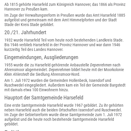
Ab 1815 gehörte Harsefeld zum Königreich Hannover, das 1866 als Provinz
Hannover zu Preußen kam.
Im Zuge der Verwaltungsreform in Preußen wurde das Amt Harsefeld 1885
aufgelöst und gemeinsam mit dem Amt Himmelpforten und der Stadt
Stade der Kreis Stade gebildet.
20./21. Jahrhundert
1932 wurde Harsefeld Teil vom heute noch bestehenden Landkreis Stade.
Bis 1946 verblieb Harsefeld in der Provinz Hannover und war dann 1946
kurzzeitig Teil des Landes Hannover.
Eingemeindungen, Ausgliederungen
1955 wurde die zu Harsefeld gehörende Anbaustelle
Depenrehmen
nach
Ahrensmoor abgemeindet.
Depenrehmen
bildet heute mit der Moorkolonie
Klein Ahlerstedt
die Siedlung Ahrensmoor-Nord.
Am 1. Juli 1972 wurden die Gemeinden Hollenbeck, Issendorf und
Ruschwedel eingegliedert. Außerdem kam ein Teil der Gemeinde Bargstedt
mit damals etwa 100 Einwohnern hinzu.
Hauptort der Samtgemeinde Harsefeld
Eine erste Samtgemeinde Harsefeld wurde 1967 gebildet. Zu ihr gehörten
neben Harsefeld auch die beiden Ortschaften Issendorf und Ruschwedel.
Im Zuge der Gebietsreform wurde diese Samtgemeinde zum 1. Juli 1972
aufgelöst und die heute noch bestehende Samtgemeinde Harsefeld
gebildet.