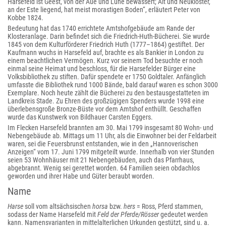
Harsefeld ist Geest, von der Aue und Lühe bewässert; Alt und Neukloster,
an der Este liegend, hat meist morastigen Boden“, erläutert Peter von
Kobbe 1824.
Bedeutung hat das 1740 errichtete Amtshofgebäude am Rande der
Klosteranlage. Darin befindet sich die Friedrich-Huth-Bücherei. Sie wurde
1845 von dem Kulturförderer Friedrich Huth (1777–1864) gestiftet. Der
Kaufmann wuchs in Harsefeld auf, brachte es als Bankier in London zu
einem beachtlichen Vermögen. Kurz vor seinem Tod besuchte er noch
einmal seine Heimat und beschloss, für die Harsefelder Bürger eine
Volksbibliothek zu stiften. Dafür spendete er 1750 Goldtaler. Anfänglich
umfasste die Bibliothek rund 1000 Bände, bald darauf waren es schon 3000
Exemplare. Noch heute zählt die Bücherei zu den bestausgestatteten im
Landkreis Stade. Zu Ehren des großzügigen Spenders wurde 1998 eine
überlebensgroße Bronze-Büste vor dem Amtshof enthüllt. Geschaffen
wurde das Kunstwerk von Bildhauer Carsten Eggers.
Im Flecken Harsefeld brannten am 30. Mai 1799 insgesamt 80 Wohn- und
Nebengebäude ab. Mittags um 11 Uhr, als die Einwohner bei der Feldarbeit
waren, sei die Feuersbrunst entstanden, wie in den „Hannoverischen
Anzeigen“ vom 17. Juni 1799 mitgeteilt wurde. Innerhalb von vier Stunden
seien 53 Wohnhäuser mit 21 Nebengebäuden, auch das Pfarrhaus,
abgebrannt. Wenig sei gerettet worden. 64 Familien seien obdachlos
geworden und ihrer Habe und Güter beraubt worden.
Name
Harse
soll vom altsächsischen
horsa
bzw.
hers
= Ross, Pferd stammen,
sodass der Name Harsefeld mit
Feld der Pferde/Rösser
gedeutet werden
kann. Namensvarianten in mittelalterlichen Urkunden gestützt, sind u. a.