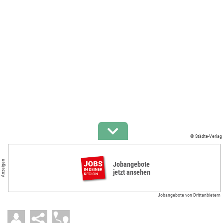
© Städte-Verlag
Anzeigen
Jobangebote
jetzt ansehen
Jobangebote von Drittanbietern