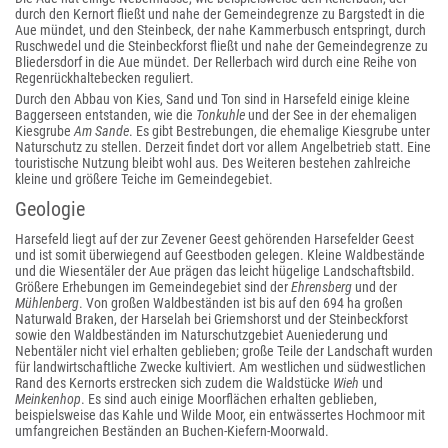
durch den Kernort fließt und nahe der Gemeindegrenze zu Bargstedt in die
Aue mündet, und den Steinbeck, der nahe Kammerbusch entspringt, durch
Ruschwedel und die Steinbeckforst fließt und nahe der Gemeindegrenze zu
Bliedersdorf in die Aue mündet. Der Rellerbach wird durch eine Reihe von
Regenrückhaltebecken reguliert.
Durch den Abbau von Kies, Sand und Ton sind in Harsefeld einige kleine
Baggerseen entstanden, wie die
Tonkuhle
und der See in der ehemaligen
Kiesgrube
Am Sande
. Es gibt Bestrebungen, die ehemalige Kiesgrube unter
Naturschutz zu stellen. Derzeit findet dort vor allem Angelbetrieb statt. Eine
touristische Nutzung bleibt wohl aus. Des Weiteren bestehen zahlreiche
kleine und größere Teiche im Gemeindegebiet.
Geologie
Harsefeld liegt auf der zur Zevener Geest gehörenden Harsefelder Geest
und ist somit überwiegend auf Geestboden gelegen. Kleine Waldbestände
und die Wiesentäler der Aue prägen das leicht hügelige Landschaftsbild.
Größere Erhebungen im Gemeindegebiet sind der
Ehrensberg
und der
Mühlenberg
. Von großen Waldbeständen ist bis auf den 694 ha großen
Naturwald Braken, der Harselah bei Griemshorst und der Steinbeckforst
sowie den Waldbeständen im Naturschutzgebiet Aueniederung und
Nebentäler nicht viel erhalten geblieben; große Teile der Landschaft wurden
für landwirtschaftliche Zwecke kultiviert. Am westlichen und südwestlichen
Rand des Kernorts erstrecken sich zudem die Waldstücke
Wieh
und
Meinkenhop
. Es sind auch einige Moorflächen erhalten geblieben,
beispielsweise das Kahle und Wilde Moor, ein entwässertes Hochmoor mit
umfangreichen Beständen an Buchen-Kiefern-Moorwald.