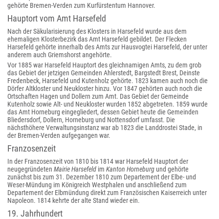
gehörte Bremen-Verden zum Kurfürstentum Hannover.
Hauptort vom Amt Harsefeld
Nach der Säkularisierung des Klosters in Harsefeld wurde aus dem
ehemaligen Klosterbezirk das Amt Harsefeld gebildet. Der Flecken
Harsefeld gehörte innerhalb des Amts zur Hausvogtei Harsefeld, der unter
anderem auch Griemshorst angehörte.
Vor 1885 war Harsefeld Hauptort des gleichnamigen Amts, zu dem grob
das Gebiet der jetzigen Gemeinden Ahlerstedt, Bargstedt Brest, Deinste
Fredenbeck, Harsefeld und Kutenholz gehörte. 1823 kamen auch noch die
Dörfer Altkloster und Neukloster hinzu. Vor 1847 gehörten auch noch die
Ortschaften Hagen und Dollern zum Amt. Das Gebiet der Gemeinde
Kutenholz sowie Alt- und Neukloster wurden 1852 abgetreten. 1859 wurde
das Amt Horneburg eingegliedert, dessen Gebiet heute die Gemeinden
Bliedersdorf, Dollern, Horneburg und Nottensdorf umfasst. Die
nächsthöhere Verwaltungsinstanz war ab 1823 die Landdrostei Stade, in
der Bremen-Verden aufgegangen war.
Franzosenzeit
In der Franzosenzeit von 1810 bis 1814 war Harsefeld Hauptort der
neugegründeten
Mairie Harsefeld
im
Kanton Horneburg
und gehörte
zunächst bis zum 31. Dezember 1810 zum Departement der Elbe- und
Weser-Mündung im Königreich Westphalen und anschließend zum
Departement der Elbmündung direkt zum Französischen Kaiserreich unter
Napoleon. 1814 kehrte der alte Stand wieder ein.
19. Jahrhundert