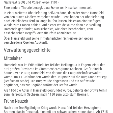
Herseveld
(969) und
Rossenvelde
(1101).
Eine andere Theorie besagt, dass
Harse
von Hirse kommen soll.
In einer weiteren Überlieferung heißt es dann, dass der Name Harsefeld
von den ersten Siedlern vergeben wurde. Diese haben der Überlieferung
nach ein blindes Pferd so lange laufen lassen, bis es an einer saftigen
Weide zum Grasen anhielt. Auf dieser Weide wurde dann die Siedlung
Harsefeld gegründet, was sicherlich, wie oben beschrieben, vom
altsächsischen Begriff
Horsa
für Pferd abzuleiten ist.
Über Harsefeld und seine mittelalterlichen Schreibweisen geben
verschiedene Quellen Auskunft.
Verwaltungsgeschichte
Mittelalter
Harsefeld war im Frühmittelalter Teil des Heilangaus in Engern, einer der
drei großen Provinzen im Stammesherzogtums Sachsen. Graf Heinrich
baute 969 die Burg Harsefeld, von der aus die Gaugrafschaft verwaltet
wurde. Im 11. Jahrhundert wurde der Hauptsitz auf die Burg Stade verlegt
(Grafschaft Stade). Die Burg wurde abgerissen und ein Stift wurde
gegründet, das zur Begräbnisstätte der Grafen wurde.
Als 1104 die Abtei in Harsefeld gegründet wurde, gehörte der Ort weiterhin
zum Herzogtum Sachsen, nach 1180 zum Erzbistum Bremen.
Frühe Neuzeit
Nach dem Dreißigjährigen Krieg wurde Harsefeld Teil des Herzogtums
Bremen, das in Personalunion mit der schwedischen Krone stand. Ab 1715