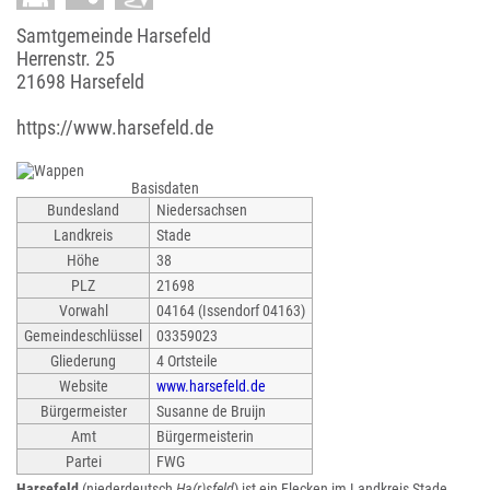
Samtgemeinde Harsefeld
Herrenstr. 25
21698 Harsefeld
https://www.harsefeld.de
Basisdaten
Bundesland
Niedersachsen
Landkreis
Stade
Höhe
38
PLZ
21698
Vorwahl
04164 (Issendorf 04163)
Gemeindeschlüssel
03359023
Gliederung
4 Ortsteile
Website
www.harsefeld.de
Bürgermeister
Susanne de Bruijn
Amt
Bürgermeisterin
Partei
FWG
Harsefeld
(niederdeutsch
Ha(r)sfeld
) ist ein Flecken im Landkreis Stade,