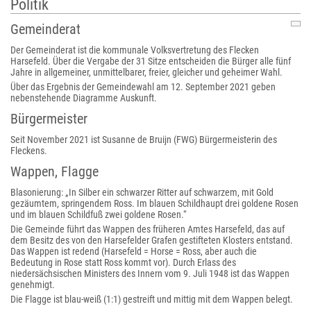
Politik
Gemeinderat
Der Gemeinderat ist die kommunale Volksvertretung des Flecken
Harsefeld. Über die Vergabe der 31 Sitze entscheiden die Bürger alle fünf
Jahre in allgemeiner, unmittelbarer, freier, gleicher und geheimer Wahl.
Über das Ergebnis der Gemeindewahl am 12. September 2021 geben
nebenstehende Diagramme Auskunft.
Bürgermeister
Seit November 2021 ist Susanne de Bruijn (FWG) Bürgermeisterin des
Fleckens.
Wappen, Flagge
Blasonierung: „In Silber ein schwarzer Ritter auf schwarzem, mit Gold
gezäumtem, springendem Ross. Im blauen Schildhaupt drei goldene Rosen
und im blauen Schildfuß zwei goldene Rosen.“
Die Gemeinde führt das Wappen des früheren Amtes Harsefeld, das auf
dem Besitz des von den Harsefelder Grafen gestifteten Klosters entstand.
Das Wappen ist redend (Harsefeld = Horse = Ross, aber auch die
Bedeutung in Rose statt Ross kommt vor). Durch Erlass des
niedersächsischen Ministers des Innern vom 9. Juli 1948 ist das Wappen
genehmigt.
Die Flagge ist blau-weiß (1:1) gestreift und mittig mit dem Wappen belegt.