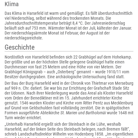
Klima
Das Klima in Harsefeld ist warm und gemäßigt. Es fällt überdurchschnittlich
viel Niederschlag, selbst während des trockensten Monats. Die
Jahresdurchschnittstemperatur beträgt 8,4 °C. Der Jahresniederschlag
beläuft sich auf 753 mm. Wärmster Monat ist der Juli, kältester der Januar.
Der niederschlagsärmste Monat ist Februar, der August ist der
niederschlagsreichste.
Geschichte
Nordöstlich von Harsefeld befinden sich 22 Grabhügel auf dem Hohekamp.
Der größte und an der höchsten Stelle gelegene Grabhügel hatte einen
Durchmesser von fast 25 Metern und eine Höhe von vier Metern. Der
Grabhügel Königsgrab – auch „Osterberg“ genannt – wurde 1910/11 vom
Besitzer durchgegraben. Eine archäologische Untersuchung fand statt.
Der Bau der Burg Harsefeld wird in der Chronik von Thietmar von Merseburg
auf 969 n. Chr. datiert. Sie war bis zur Errichtung der Grafschaft Stade Sitz
der Udonen. Nach ihrer Niederlegung wurde das Areal als Kloster Harsefeld
vom Orden der Benediktiner mit im 15. Jahrhundert errichteter Kirche
genutzt. 1546 wurden Kloster und Kirche vom Ritter Pentz aus Mecklenburg
auf Grund von Geldschulden fast vollständig zerstört. Die in spätgotischen
Formen ausgeführte Abteikirche
St. Marien und Bartholomäi
wurde 1648 mit
Turm wieder errichtet.
„Unterhalb Harsefeld ergießt sich der Steinbach in die Lühe, weshalb
Harsefeld, auf der linken Seite des Steinbach belegen, nach Bremen fällt“,
schrieb Landschaftsdirektor Wilhelm von Hodenberg 1858. „Im eigentlichen