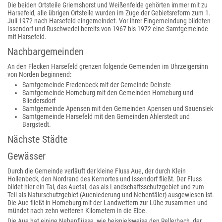
Die beiden Ortsteile Griemshorst und Weißenfelde gehörten immer mit zu
Harsefeld, alle übrigen Ortsteile wurden im Zuge der Gebietsreform zum 1.
Juli 1972 nach Harsefeld eingemeindet. Vor ihrer Eingemeindung bildeten
Issendorf und Ruschwedel bereits von 1967 bis 1972 eine Samtgemeinde
mit Harsefeld.
Nachbargemeinden
An den Flecken Harsefeld grenzen folgende Gemeinden im Uhrzeigersinn
von Norden beginnend:
Samtgemeinde Fredenbeck mit der Gemeinde Deinste
Samtgemeinde Horneburg mit den Gemeinden Horneburg und
Bliedersdorf
Samtgemeinde Apensen mit den Gemeinden Apensen und Sauensiek
Samtgemeinde Harsefeld mit den Gemeinden Ahlerstedt und
Bargstedt.
Nächste Städte
Gewässer
Durch die Gemeinde verläuft der kleine Fluss Aue, der durch Klein
Hollenbeck, den Nordrand des Kernortes und Issendorf fließt. Der Fluss
bildet hier ein Tal, das Auetal, das als Landschaftsschutzgebiet und zum
Teil als Naturschutzgebiet (Aueniederung und Nebentäler) ausgewiesen ist.
Die Aue fließt in Horneburg mit der Landwettern zur Lühe zusammen und
mündet nach zehn weiteren Kilometern in die Elbe.
Die Aue hat einige Nebenflüsse, wie beispielsweise den Rellerbach, der