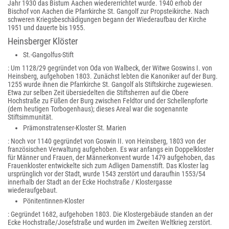
Jahr 1930 das Bistum Aachen wiedererrichtet wurde. 1940 erhob der
Bischof von Aachen die Pfarrkirche St. Gangolf zur Propsteikirche. Nach
schweren Kriegsbeschädigungen begann der Wiederaufbau der Kirche
1951 und dauerte bis 1955.
Heinsberger Klöster
St.-Gangolfus-Stift
: Um 1128/29 gegründet von Oda von Walbeck, der Witwe Goswins I. von
Heinsberg, aufgehoben 1803. Zunächst lebten die Kanoniker auf der Burg.
1255 wurde ihnen die Pfarrkirche St. Gangolf als Stiftskirche zugewiesen.
Etwa zur selben Zeit übersiedelten die Stiftsherren auf die Obere
Hochstraße zu Füßen der Burg zwischen Feldtor und der Schellenpforte
(dem heutigen Torbogenhaus); dieses Areal war die sogenannte
Stiftsimmunität.
Prämonstratenser-Kloster St. Marien
: Noch vor 1140 gegründet von Goswin II. von Heinsberg, 1803 von der
französischen Verwaltung aufgehoben. Es war anfangs ein Doppelkloster
für Männer und Frauen, der Männerkonvent wurde 1479 aufgehoben, das
Frauenkloster entwickelte sich zum Adligen Damenstift. Das Kloster lag
ursprünglich vor der Stadt, wurde 1543 zerstört und daraufhin 1553/54
innerhalb der Stadt an der Ecke Hochstraße / Klostergasse
wiederaufgebaut.
Pönitentinnen-Kloster
: Gegründet 1682, aufgehoben 1803. Die Klostergebäude standen an der
Ecke Hochstraße/Josefstraße und wurden im Zweiten Weltkrieg zerstört.