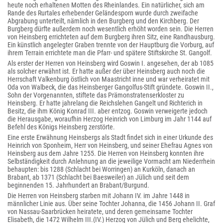
heute noch erhaltenen Motten des Rheinlandes. Ein natürlicher, sich am
Rande des Rurtales erhebender Geländesporn wurde durch zweifache
Abgrabung unterteilt, nämlich in den Burgberg und den Kirchberg. Der
Burgberg dürfte außerdem noch wesentlich erhöht worden sein. Die Herren
von Heinsberg errichteten auf dem Burgberg ihren Sitz, eine Randhausburg.
Ein künstlich angelegter Graben trennte von der Hauptburg die Vorburg, auf
ihrem Terrain errichtete man die Pfarr- und spätere Stiftskirche St. Gangolf.
Als erster der Herren von Heinsberg wird Goswin I. angesehen, der ab 1085
als solcher erwähnt ist. Er hatte außer der über Heinsberg auch noch die
Herrschaft Valkenburg östlich von Maastricht inne und war verheiratet mit
Oda von Walbeck, die das Heinsberger Gangolfus-Stift gründete. Goswin II.,
Sohn der Vorgenannten, stiftete das Prämonstratenserkloster zu
Heinsberg. Er hatte jahrelang die Reichslehen Gangelt und Richterich in
Besitz, die ihm König Konrad III. aber entzog. Goswin verweigerte jedoch
die Herausgabe, woraufhin Herzog Heinrich von Limburg im Jahr 1144 auf
Befehl des Königs Heinsberg zerstörte.
Eine erste Erwähnung Heinsbergs als Stadt findet sich in einer Urkunde des
Heinrich von Sponheim, Herr von Heinsberg, und seiner Ehefrau Agnes von
Heinsberg aus dem Jahre 1255. Die Herren von Heinsberg konnten ihre
Selbständigkeit durch Anlehnung an die jeweilige Vormacht am Niederrhein
behaupten: bis 1288 (Schlacht bei Worringen) an Kurköln, danach an
Brabant, ab 1371 (Schlacht bei Baesweiler) an Jülich und seit dem
beginnenden 15. Jahrhundert an Brabant/Burgund.
Die Herren von Heinsberg starben mit Johann IV. im Jahre 1448 in
männlicher Linie aus. Über seine Tochter Johanna, die 1456 Johann II. Graf
von Nassau-Saarbrücken heiratete, und deren gemeinsame Tochter
Elisabeth, die 1472 Wilhelm III.(IV.) Herzog von Jülich und Berg ehelichte,