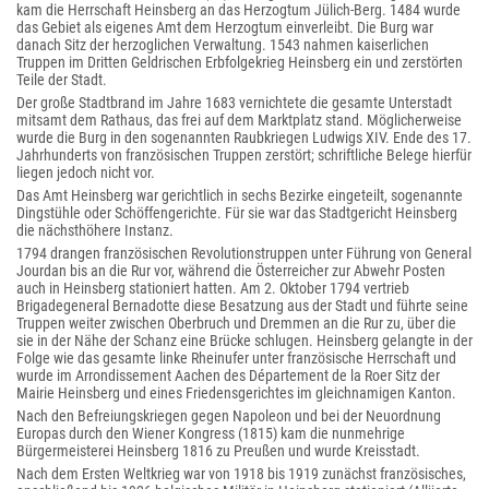
kam die Herrschaft Heinsberg an das Herzogtum Jülich-Berg. 1484 wurde
das Gebiet als eigenes Amt dem Herzogtum einverleibt. Die Burg war
danach Sitz der herzoglichen Verwaltung. 1543 nahmen kaiserlichen
Truppen im Dritten Geldrischen Erbfolgekrieg Heinsberg ein und zerstörten
Teile der Stadt.
Der große Stadtbrand im Jahre 1683 vernichtete die gesamte Unterstadt
mitsamt dem Rathaus, das frei auf dem Marktplatz stand. Möglicherweise
wurde die Burg in den sogenannten Raubkriegen Ludwigs XIV. Ende des 17.
Jahrhunderts von französischen Truppen zerstört; schriftliche Belege hierfür
liegen jedoch nicht vor.
Das Amt Heinsberg war gerichtlich in sechs Bezirke eingeteilt, sogenannte
Dingstühle oder Schöffengerichte. Für sie war das Stadtgericht Heinsberg
die nächsthöhere Instanz.
1794 drangen französischen Revolutionstruppen unter Führung von General
Jourdan bis an die Rur vor, während die Österreicher zur Abwehr Posten
auch in Heinsberg stationiert hatten. Am 2. Oktober 1794 vertrieb
Brigadegeneral Bernadotte diese Besatzung aus der Stadt und führte seine
Truppen weiter zwischen Oberbruch und Dremmen an die Rur zu, über die
sie in der Nähe der Schanz eine Brücke schlugen. Heinsberg gelangte in der
Folge wie das gesamte linke Rheinufer unter französische Herrschaft und
wurde im Arrondissement Aachen des Département de la Roer Sitz der
Mairie Heinsberg und eines Friedensgerichtes im gleichnamigen Kanton.
Nach den Befreiungskriegen gegen Napoleon und bei der Neuordnung
Europas durch den Wiener Kongress (1815) kam die nunmehrige
Bürgermeisterei Heinsberg 1816 zu Preußen und wurde Kreisstadt.
Nach dem Ersten Weltkrieg war von 1918 bis 1919 zunächst französisches,