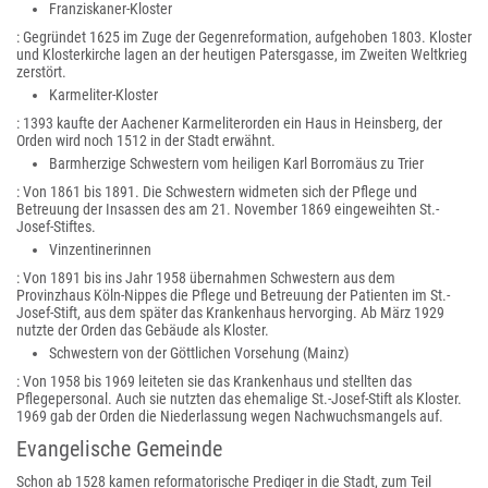
Franziskaner-Kloster
: Gegründet 1625 im Zuge der Gegenreformation, aufgehoben 1803. Kloster
und Klosterkirche lagen an der heutigen Patersgasse, im Zweiten Weltkrieg
zerstört.
Karmeliter-Kloster
: 1393 kaufte der Aachener Karmeliterorden ein Haus in Heinsberg, der
Orden wird noch 1512 in der Stadt erwähnt.
Barmherzige Schwestern vom heiligen Karl Borromäus zu Trier
: Von 1861 bis 1891. Die Schwestern widmeten sich der Pflege und
Betreuung der Insassen des am 21. November 1869 eingeweihten St.-
Josef-Stiftes.
Vinzentinerinnen
: Von 1891 bis ins Jahr 1958 übernahmen Schwestern aus dem
Provinzhaus Köln-Nippes die Pflege und Betreuung der Patienten im St.-
Josef-Stift, aus dem später das Krankenhaus hervorging. Ab März 1929
nutzte der Orden das Gebäude als Kloster.
Schwestern von der Göttlichen Vorsehung (Mainz)
: Von 1958 bis 1969 leiteten sie das Krankenhaus und stellten das
Pflegepersonal. Auch sie nutzten das ehemalige St.-Josef-Stift als Kloster.
1969 gab der Orden die Niederlassung wegen Nachwuchsmangels auf.
Evangelische Gemeinde
Schon ab 1528 kamen reformatorische Prediger in die Stadt, zum Teil