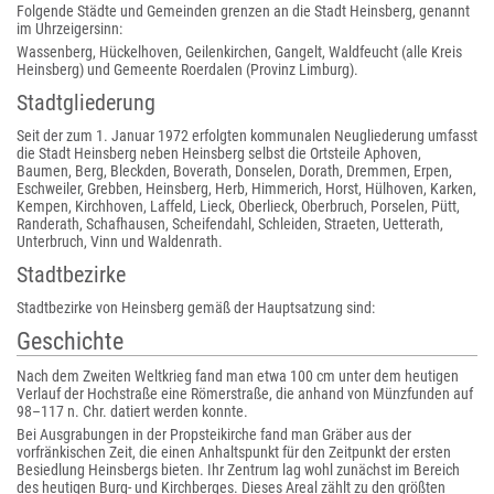
Folgende Städte und Gemeinden grenzen an die Stadt Heinsberg, genannt
im Uhrzeigersinn:
Wassenberg, Hückelhoven, Geilenkirchen, Gangelt, Waldfeucht (alle Kreis
Heinsberg) und Gemeente Roerdalen (Provinz Limburg).
Stadtgliederung
Seit der zum 1. Januar 1972 erfolgten kommunalen Neugliederung umfasst
die Stadt Heinsberg neben Heinsberg selbst die Ortsteile Aphoven,
Baumen, Berg, Bleckden, Boverath, Donselen, Dorath, Dremmen, Erpen,
Eschweiler, Grebben, Heinsberg, Herb, Himmerich, Horst, Hülhoven, Karken,
Kempen, Kirchhoven, Laffeld, Lieck, Oberlieck, Oberbruch, Porselen, Pütt,
Randerath, Schafhausen, Scheifendahl, Schleiden, Straeten, Uetterath,
Unterbruch, Vinn und Waldenrath.
Stadtbezirke
Stadtbezirke von Heinsberg gemäß der Hauptsatzung sind:
Geschichte
Nach dem Zweiten Weltkrieg fand man etwa 100 cm unter dem heutigen
Verlauf der Hochstraße eine Römerstraße, die anhand von Münzfunden auf
98–117 n. Chr. datiert werden konnte.
Bei Ausgrabungen in der Propsteikirche fand man Gräber aus der
vorfränkischen Zeit, die einen Anhaltspunkt für den Zeitpunkt der ersten
Besiedlung Heinsbergs bieten. Ihr Zentrum lag wohl zunächst im Bereich
des heutigen Burg- und Kirchberges. Dieses Areal zählt zu den größten