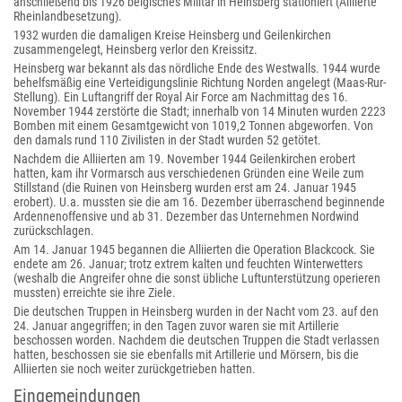
anschließend bis 1926 belgisches Militär in Heinsberg stationiert (Alliierte
Rheinlandbesetzung).
1932 wurden die damaligen Kreise Heinsberg und Geilenkirchen
zusammengelegt, Heinsberg verlor den Kreissitz.
Heinsberg war bekannt als das nördliche Ende des Westwalls. 1944 wurde
behelfsmäßig eine Verteidigungslinie Richtung Norden angelegt (Maas-Rur-
Stellung). Ein Luftangriff der Royal Air Force am Nachmittag des 16.
November 1944 zerstörte die Stadt; innerhalb von 14 Minuten wurden 2223
Bomben mit einem Gesamtgewicht von 1019,2 Tonnen abgeworfen. Von
den damals rund 110 Zivilisten in der Stadt wurden 52 getötet.
Nachdem die Alliierten am 19. November 1944 Geilenkirchen erobert
hatten, kam ihr Vormarsch aus verschiedenen Gründen eine Weile zum
Stillstand (die Ruinen von Heinsberg wurden erst am 24. Januar 1945
erobert). U.a. mussten sie die am 16. Dezember überraschend beginnende
Ardennenoffensive und ab 31. Dezember das Unternehmen Nordwind
zurückschlagen.
Am 14. Januar 1945 begannen die Alliierten die Operation Blackcock. Sie
endete am 26. Januar; trotz extrem kalten und feuchten Winterwetters
(weshalb die Angreifer ohne die sonst übliche Luftunterstützung operieren
mussten) erreichte sie ihre Ziele.
Die deutschen Truppen in Heinsberg wurden in der Nacht vom 23. auf den
24. Januar angegriffen; in den Tagen zuvor waren sie mit Artillerie
beschossen worden. Nachdem die deutschen Truppen die Stadt verlassen
hatten, beschossen sie sie ebenfalls mit Artillerie und Mörsern, bis die
Alliierten sie noch weiter zurückgetrieben hatten.
Eingemeindungen