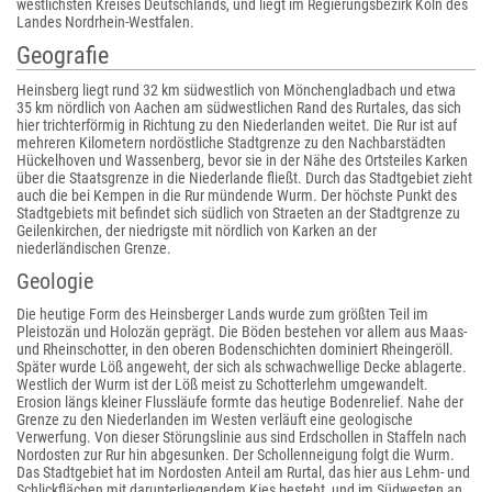
westlichsten Kreises Deutschlands, und liegt im Regierungsbezirk Köln des
Landes Nordrhein-Westfalen.
Geografie
Heinsberg liegt rund 32 km südwestlich von Mönchengladbach und etwa
35 km nördlich von Aachen am südwestlichen Rand des Rur
tales, das sich
hier trichterförmig in Richtung zu den Niederlanden weitet. Die Rur ist auf
mehreren Kilometern nordöstliche Stadtgrenze zu den Nachbarstädten
Hückelhoven und Wassenberg, bevor sie in der Nähe des Ortsteiles Karken
über die Staatsgrenze in die Niederlande fließt. Durch das Stadtgebiet zieht
auch die bei Kempen in die Rur mündende Wurm. Der höchste Punkt des
Stadtgebiets mit befindet sich südlich von Straeten an der Stadtgrenze zu
Geilenkirchen, der niedrigste mit nördlich von Karken an der
niederländischen Grenze.
Geologie
Die heutige Form des Heinsberger Lands wurde zum größten Teil im
Pleistozän und Holozän geprägt. Die Böden bestehen vor allem aus Maas-
und Rheinschotter, in den oberen Bodenschichten dominiert Rheingeröll.
Später wurde Löß angeweht, der sich als schwachwellige Decke ablagerte.
Westlich der Wurm ist der Löß meist zu Schotterlehm umgewandelt.
Erosion längs kleiner Flussläufe formte das heutige Bodenrelief. Nahe der
Grenze zu den Niederlanden im Westen verläuft eine geologische
Verwerfung. Von dieser Störungslinie aus sind Erdschollen in Staffeln nach
Nordosten zur Rur hin abgesunken. Der Schollenneigung folgt die Wurm.
Das Stadtgebiet hat im Nordosten Anteil am Rurtal, das hier aus Lehm- und
Schlickflächen mit darunterliegendem Kies besteht, und im Südwesten an