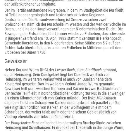
der Geilenkirchener Lehmplatte.
Der im Tertiär entstandene Rurgraben, in dem im Stadtgebiet die Rur fließt,
ist Teil einer der geologisch und tektonisch aktivsten Regionen
Deutschlands. Die Rurrandverwerfung ist Grenze zwischen zwei
Großschollen, nämlich der Rurscholle im Westen und der Venloer Scholle im
Osten, und eine der Hauptverwerfungen der Niederrheinischen Bucht. Die
Bewegung der Erdschollen führt immer wieder zu Erdbeben, das schwerste
in jüngerer Zeit fand am 13. April 1992 statt mit Zentrum in Herkenbosch,
Gemeinde Roerdalen, in den Niederlanden. Seine Stärke von 5,9 auf der
Richterskala übertraf die aller anderen Erdbeben in Mitteleuropa seit dem
Erdbeben bei Düren 1756.
Gewässer
Neben Rur und Wurm fließt der
Liecker Bach
, auch
Stadtbach
genannt,
durch Heinsberg. Sein Quellgebiet liegt bei Oberlieck westlich von
Heinsberg, im weiteren Verlauf wird er auch von Quellen nahe dem
Klosterhof gespeist. Das im weiteren Verlauf Junge Wurm genannte
Gewässer teilt sich zwischen Kempen und Karken in zwei Bachläufe auf.
Der rechte Teil fließt in nordnordöstlicher Richtung zur Rur, in die er weniger
als einen Kilometer östlich von Karken mündet. Der linke
Mühlenbach
dagegen fließt am Ostrand von Karken nordnordwestlich parallel zur Rur,
vereinigt sich nördlich von Karken an der Wolfhagermühle mit dem
Schaafbach, der weiter talab auf niederländischem Gebiet südlich von
Vlodrop ebenfalls von links die Rur erreicht.
Der
Vongelaaker Bach
entspringt im ehemaligen Bruchgelände zwischen
Heinsberg und Schafhausen. Er mündet bei Theberath in die Junge Wurm,