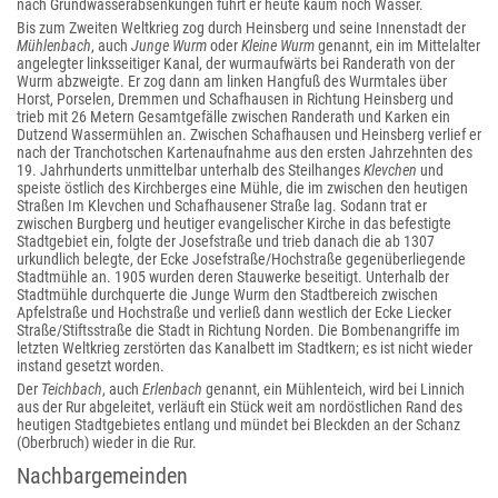
nach Grundwasserabsenkungen führt er heute kaum noch Wasser.
Bis zum Zweiten Weltkrieg zog durch Heinsberg und seine Innenstadt der
Mühlenbach
, auch
Junge Wurm
oder
Kleine Wurm
genannt, ein im Mittelalter
angelegter linksseitiger Kanal, der wurmaufwärts bei Randerath von der
Wurm abzweigte. Er zog dann am linken Hangfuß des Wurmtales über
Horst, Porselen, Dremmen und Schafhausen in Richtung Heinsberg und
trieb mit 26 Metern Gesamtgefälle zwischen Randerath und Karken ein
Dutzend Wassermühlen an. Zwischen Schafhausen und Heinsberg verlief er
nach der Tranchot
schen Kartenaufnahme aus den ersten Jahrzehnten des
19. Jahrhunderts unmittelbar unterhalb des Steilhanges
Klevchen
und
speiste östlich des Kirchberges eine Mühle, die im zwischen den heutigen
Straßen Im Klevchen und Schafhausener Straße lag. Sodann trat er
zwischen Burgberg und heutiger evangelischer Kirche in das befestigte
Stadtgebiet ein, folgte der Josefstraße und trieb danach die ab 1307
urkundlich belegte, der Ecke Josefstraße/Hochstraße gegenüberliegende
Stadtmühle an. 1905 wurden deren Stauwerke beseitigt. Unterhalb der
Stadtmühle durchquerte die Junge Wurm den Stadtbereich zwischen
Apfelstraße und Hochstraße und verließ dann westlich der Ecke Liecker
Straße/Stiftsstraße die Stadt in Richtung Norden. Die Bombenangriffe im
letzten Weltkrieg zerstörten das Kanalbett im Stadtkern; es ist nicht wieder
instand gesetzt worden.
Der
Teichbach
, auch
Erlenbach
genannt, ein Mühlenteich, wird bei Linnich
aus der Rur abgeleitet, verläuft ein Stück weit am nordöstlichen Rand des
heutigen Stadtgebietes entlang und mündet bei Bleckden an der Schanz
(Oberbruch) wieder in die Rur.
Nachbargemeinden