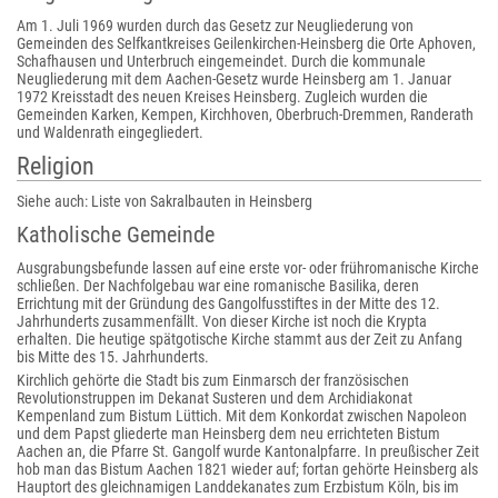
Am 1. Juli 1969 wurden durch das Gesetz zur Neugliederung von
Gemeinden des Selfkantkreises Geilenkirchen-Heinsberg die Orte Aphoven,
Schafhausen und Unterbruch eingemeindet. Durch die kommunale
Neugliederung mit dem Aachen-Gesetz wurde Heinsberg am 1. Januar
1972 Kreisstadt des neuen Kreises Heinsberg. Zugleich wurden die
Gemeinden Karken, Kempen, Kirchhoven, Oberbruch-Dremmen, Randerath
und Waldenrath eingegliedert.
Religion
Siehe auch: Liste von Sakralbauten in Heinsberg
Katholische Gemeinde
Ausgrabungsbefunde lassen auf eine erste vor- oder frühromanische Kirche
schließen. Der Nachfolgebau war eine romanische Basilika, deren
Errichtung mit der Gründung des Gangolfusstiftes in der Mitte des 12.
Jahrhunderts zusammenfällt. Von dieser Kirche ist noch die Krypta
erhalten. Die heutige spätgotische Kirche stammt aus der Zeit zu Anfang
bis Mitte des 15. Jahrhunderts.
Kirchlich gehörte die Stadt bis zum Einmarsch der französischen
Revolutionstruppen im Dekanat Susteren und dem Archidiakonat
Kempenland zum Bistum Lüttich. Mit dem Konkordat zwischen Napoleon
und dem Papst gliederte man Heinsberg dem neu errichteten Bistum
Aachen an, die Pfarre St. Gangolf wurde Kantonalpfarre. In preußischer Zeit
hob man das Bistum Aachen 1821 wieder auf; fortan gehörte Heinsberg als
Hauptort des gleichnamigen Landdekanates zum Erzbistum Köln, bis im