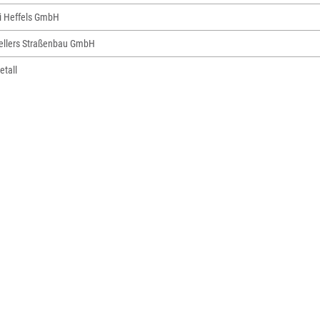
ei Heffels GmbH
ellers Straßenbau GmbH
tall