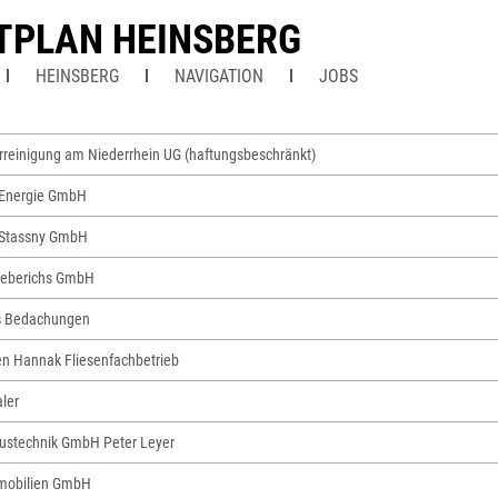
TPLAN HEINSBERG
HEINSBERG
NAVIGATION
JOBS
reinigung am Niederrhein UG (haftungsbeschränkt)
 Energie GmbH
 Stassny GmbH
ieberichs GmbH
s Bedachungen
en Hannak Fliesenfachbetrieb
ler
ustechnik GmbH Peter Leyer
mobilien GmbH