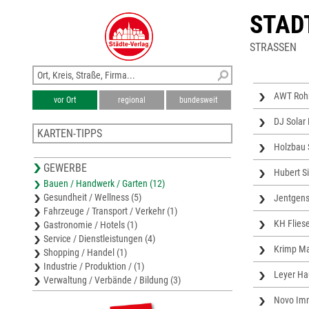
STAD
STRASSEN
AWT Rohr
vor Ort
regional
bundesweit
DJ Solar
KARTEN-TIPPS
Holzbau
Karte Heinsberg
GEWERBE
Stadtplan Geilenkirchen
Hubert S
Bauen / Handwerk / Garten (12)
Stadtplan Hückelhoven
Gesundheit / Wellness (5)
Jentgen
Stadtplan Übach-Palenberg
Fahrzeuge / Transport / Verkehr (1)
Stadtplan Baesweiler
KH Flies
Gastronomie / Hotels (1)
Service / Dienstleistungen (4)
Krimp Ma
Shopping / Handel (1)
Industrie / Produktion / (1)
Leyer Ha
Verwaltung / Verbände / Bildung (3)
Novo Im