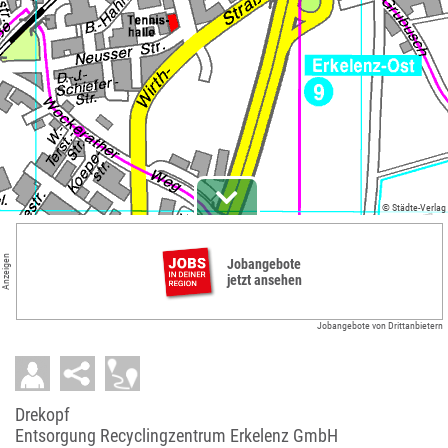
© Städte-Verlag
Anzeigen
Jobangebote
jetzt ansehen
Jobangebote von Drittanbietern
Drekopf
Entsorgung Recyclingzentrum Erkelenz GmbH