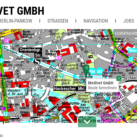
VET GMBH
BERLIN-PANKOW
STRASSEN
NAVIGATION
JOBS
EUROPAKAR
Medivet GmbH
Route berechnen
bH