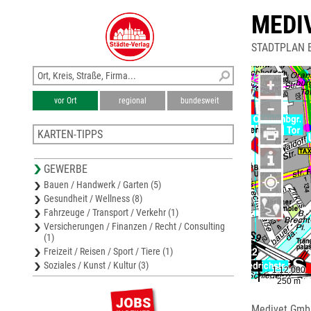
MEDI
STADTPLAN 
+
vor Ort
regional
bundesweit
−
KARTEN-TIPPS
Stadtplan Berlin-Mitte
GEWERBE
Stadtplan Berlin-Friedrichshain-Kreuzberg
Bauen / Handwerk / Garten (5)
Stadtplan Berlin-Tempelhof-Schöneberg
Gesundheit / Wellness (8)
Stadtplan Berlin-Neukölln
Fahrzeuge / Transport / Verkehr (1)
Stadtplan Berlin-Charlottenburg-Wilmersdorf
Versicherungen / Finanzen / Recht / Consulting
(1)
Freizeit / Reisen / Sport / Tiere (1)
Soziales / Kunst / Kultur (3)
Medivet Gm