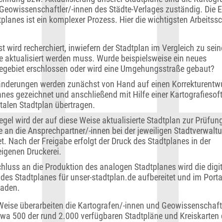
Geowissenschaftler/-innen des Städte-Verlages zuständig. Die E
planes ist ein komplexer Prozess. Hier die wichtigsten Arbeitssch
 wird recherchiert, inwiefern der Stadtplan im Vergleich zu seine
 aktualisiert werden muss. Wurde beispielsweise ein neues
iegebiet erschlossen oder wird eine Umgehungsstraße gebaut?
änderungen werden zunächst von Hand auf einen Korrekturentw
anes gezeichnet und anschließend mit Hilfe einer Kartografiesof
italen Stadtplan übertragen.
egel wird der auf diese Weise aktualisierte Stadtplan zur Prüfun
e an die Ansprechpartner/-innen bei der jeweiligen Stadtverwalt
t. Nach der Freigabe erfolgt der Druck des Stadtplanes in der
eigenen Druckerei.
hluss an die Produktion des analogen Stadtplanes wird die digi
 des Stadtplanes für unser-stadtplan.de aufbereitet und im Porta
aden.
Weise überarbeiten die Kartografen/-innen und Geowissenschaft
twa 500 der rund 2.000 verfügbaren Stadtpläne und Kreiskarten 