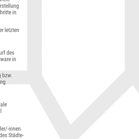
rstellung
ritte in
r letzten
urf des
tware in
g bzw.
ung
tale
l
ler/-innen
des Städte-