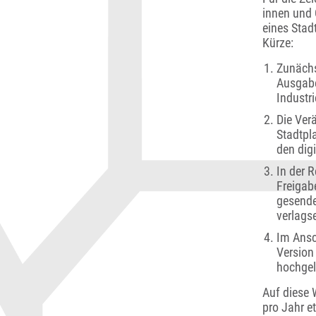
innen und 
eines Stadt
Kürze:
Zunächst
Ausgabe
Industr
Die Ver
Stadtpl
den dig
In der R
Freigab
gesende
verlags
Im Ansc
Version
hochgel
Auf diese 
pro Jahr e