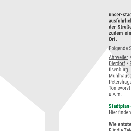
unser-sta
ausführli
der Straß
zudem ein
Ort.
Folgende S
Ahrweiler
Dierdorf
•
Ilsenburg
Mühlhaus
Petershag
Tönisvorst
u.v.m.
Stadtplan-
Hier finde
Wie entste
Für die Ze