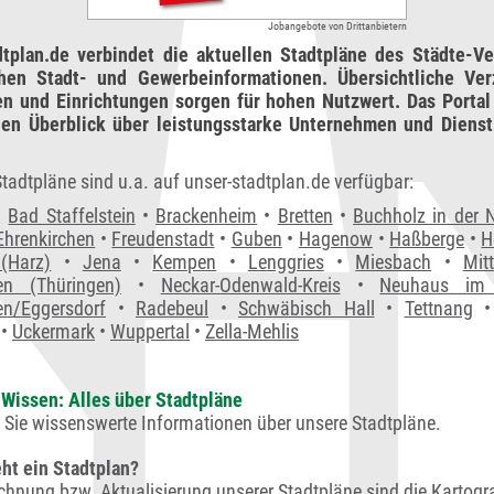
Jobangebote von Drittanbietern
dtplan.de verbindet die aktuellen Stadtpläne des Städte-Ve
chen Stadt- und Gewerbeinformationen. Übersichtliche Ver
en und Einrichtungen sorgen für hohen Nutzwert. Das Portal 
en Überblick über leistungsstarke Unternehmen und Dienstl
tadtpläne sind u.a. auf unser-stadtplan.de verfügbar:
•
Bad Staffelstein
•
Brackenheim
•
Bretten
•
Buchholz in der 
Ehrenkirchen
•
Freudenstadt
•
Guben
•
Hagenow
•
Haßberge
•
H
 (Harz)
•
Jena
•
Kempen
•
Lenggries
•
Miesbach
•
Mit
en (Thüringen)
•
Neckar-Odenwald-Kreis
•
Neuhaus im 
en/Eggersdorf
•
Radebeul
•
Schwäbisch Hall
•
Tettnang
•
Uckermark
•
Wuppertal
•
Zella-Mehlis
Wissen: Alles über Stadtpläne
n Sie wissenswerte Informationen über unsere Stadtpläne.
ht ein Stadtplan?
ichnung bzw. Aktualisierung unserer Stadtpläne sind die Kartogr