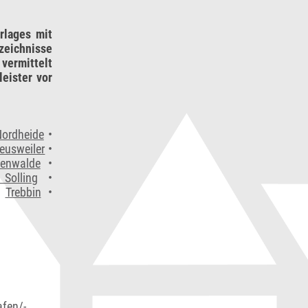
rlages mit
zeichnisse
vermittelt
eister vor
Nordheide
•
eusweiler
•
tenwalde
•
Solling
•
•
Trebbin
•
afen/-