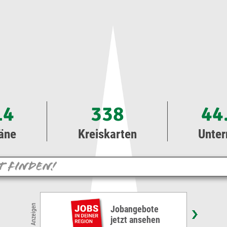
14
338
44
äne
Kreiskarten
Unte
Anzeigen
Buchhalter oder Steuerfachangestellte (gn*)
IBU-tec advanced materials AG • Weimar