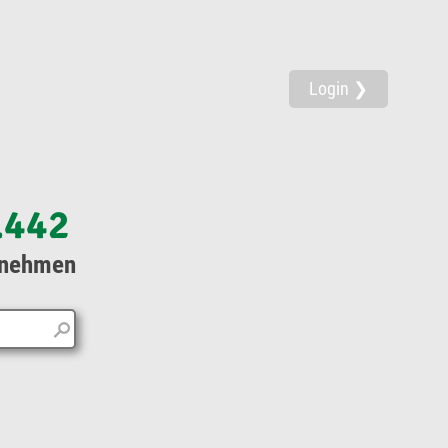
Login ❯
.442
rnehmen