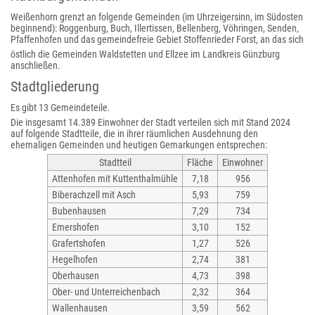
Weißenhorn grenzt an folgende Gemeinden (im Uhrzeigersinn, im Südosten
beginnend): Roggenburg, Buch, Illertissen, Bellenberg, Vöhringen, Senden,
Pfaffenhofen und das gemeindefreie Gebiet Stoffenrieder Forst, an das sich
östlich die Gemeinden Waldstetten und Ellzee im Landkreis Günzburg
anschließen.
Stadtgliederung
Es gibt 13 Gemeindeteile.
Die insgesamt 14.389 Einwohner der Stadt verteilen sich mit Stand 2024
auf folgende Stadtteile, die in ihrer räumlichen Ausdehnung den
ehemaligen Gemeinden und heutigen Gemarkungen entsprechen:
Stadtteil
Fläche
Einwohner
Attenhofen mit Kuttenthalmühle
7,18
956
Biberachzell mit Asch
5,93
759
Bubenhausen
7,29
734
Emershofen
3,10
152
Grafertshofen
1,27
526
Hegelhofen
2,74
381
Oberhausen
4,73
398
Ober- und Unterreichenbach
2,32
364
Wallenhausen
3,59
562