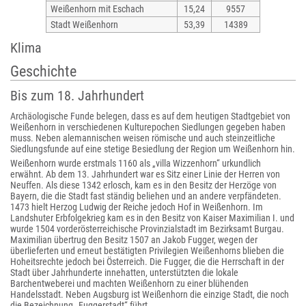
Weißenhorn mit Eschach
15,24
9557
Stadt Weißenhorn
53,39
14389
Klima
Geschichte
Bis zum 18. Jahrhundert
Archäologische Funde belegen, dass es auf dem heutigen Stadtgebiet von
Weißenhorn in verschiedenen Kulturepochen Siedlungen gegeben haben
muss. Neben alemannischen weisen römische und auch steinzeitliche
Siedlungsfunde auf eine stetige Besiedlung der Region um Weißenhorn hin.
Weißenhorn wurde erstmals 1160 als „villa Wizzenhorn“ urkundlich
erwähnt. Ab dem 13. Jahrhundert war es Sitz einer Linie der Herren von
Neuffen. Als diese 1342 erlosch, kam es in den Besitz der Herzöge von
Bayern, die die Stadt fast ständig beliehen und an andere verpfändeten.
1473 hielt Herzog Ludwig der Reiche jedoch Hof in Weißenhorn. Im
Landshuter Erbfolgekrieg kam es in den Besitz von Kaiser Maximilian I. und
wurde 1504 vorderösterreichische Provinzialstadt im Bezirksamt Burgau.
Maximilian übertrug den Besitz 1507 an Jakob Fugger, wegen der
überlieferten und erneut bestätigten Privilegien Weißenhorns blieben die
Hoheitsrechte jedoch bei Österreich. Die Fugger, die die Herrschaft in der
Stadt über Jahrhunderte innehatten, unterstützten die lokale
Barchentweberei und machten Weißenhorn zu einer blühenden
Handelsstadt. Neben Augsburg ist Weißenhorn die einzige Stadt, die noch
die Bezeichnung „Fuggerstadt“ führt.