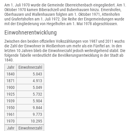
Am 1. Juli 1970 wurde die Gemeinde Oberreichenbach eingegliedert. Am 1.
Oktober 1970 kamen Biberachzell und Bubenhausen hinzu. Emershofen,
Oberhausen und Wallenhausen folgten am 1. Oktober 1971, Attenhofen
und Grafertshofen am 1. Juli 1972. Die Reihe der Eingemeindungen wurde
mit der Eingliederung von Hegelhofen am 1. Mai 1978 abgeschlossen.
Einwohnerentwicklung
Zwischen den beiden offiziellen Volkszählungen von 1987 und 2011 wuchs
die Zahl der Einwohner in Weißenhorn um mehr als ein Fünftel an. In den
letzten 10 Jahren blieb die Einwohnerzahl jedoch weitestgehend stabil. Die
folgende Tabelle verdeutlicht die Bevölkerungsentwicklung in der Stadt ab
1840.
Jahr
Einwohnerzahl
1840
5.043
1871
4.913
1900
5.049
1925
5.732
1939
5.904
1950
9.844
1961
9.773
1970
10.295
Jahr
Einwohnerzahl