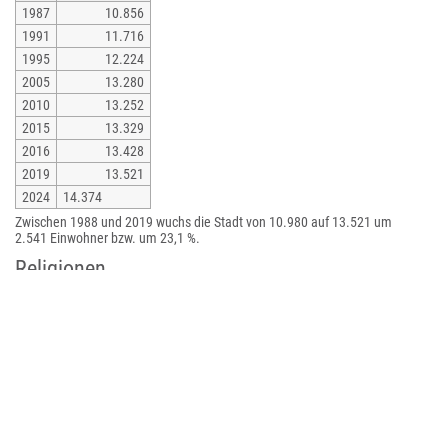
1987
10.856
1991
11.716
1995
12.224
2005
13.280
2010
13.252
2015
13.329
2016
13.428
2019
13.521
2024
14.374
Zwischen 1988 und 2019 wuchs die Stadt von 10.980 auf 13.521 um
2.541 Einwohner bzw. um 23,1 %.
Religionen
53,27 Prozent der Einwohner sind römisch-katholisch (Stand 2022).
1987 waren es noch 81,5 Prozent. 11,38 Prozent sind evangelisch-
lutherisch. Die verbleibenden 35,35 Prozent sind Muslime, Atheisten
oder Anhänger kleiner Glaubensgemeinschaften.
Politik
Stadtrat und Bürgermeister
Die 24 Sitze des Weißenhorner Stadtrats verteilen sich nach der