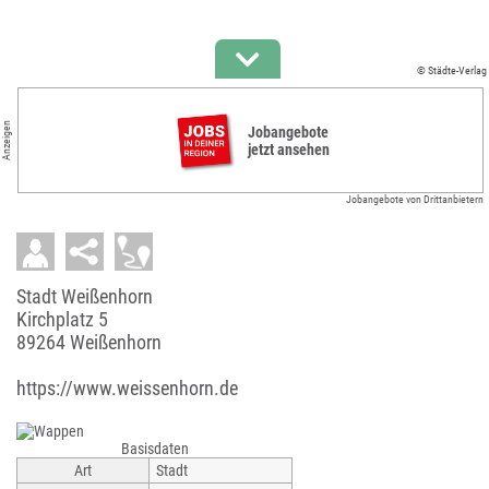
© Städte-Verlag
Anzeigen
Jobangebote
jetzt ansehen
Jobangebote von Drittanbietern
Stadt Weißenhorn
Kirchplatz 5
89264 Weißenhorn
https://www.weissenhorn.de
Basisdaten
Art
Stadt