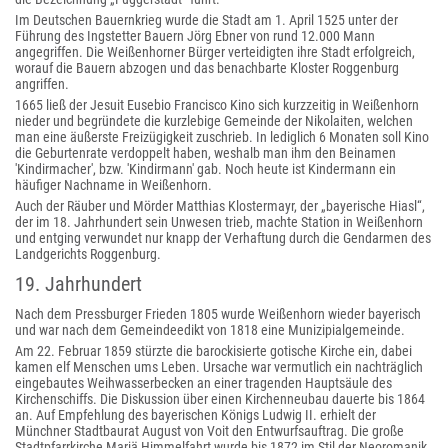
Im Deutschen Bauernkrieg wurde die Stadt am 1. April 1525 unter der
Führung des Ingstetter Bauern Jörg Ebner von rund 12.000 Mann
angegriffen. Die Weißenhorner Bürger verteidigten ihre Stadt erfolgreich,
worauf die Bauern abzogen und das benachbarte Kloster Roggenburg
angriffen.
1665 ließ der Jesuit Eusebio Francisco Kino sich kurzzeitig in Weißenhorn
nieder und begründete die kurzlebige Gemeinde der Nikolaiten, welchen
man eine äußerste Freizügigkeit zuschrieb. In lediglich 6 Monaten soll Kino
die Geburtenrate verdoppelt haben, weshalb man ihm den Beinamen
'Kindirmacher', bzw. 'Kindirmann' gab. Noch heute ist Kindermann ein
häufiger Nachname in Weißenhorn.
Auch der Räuber und Mörder Matthias Klostermayr, der „bayerische Hiasl“,
der im 18. Jahrhundert sein Unwesen trieb, machte Station in Weißenhorn
und entging verwundet nur knapp der Verhaftung durch die Gendarmen des
Landgerichts Roggenburg.
19. Jahrhundert
Nach dem Pressburger Frieden 1805 wurde Weißenhorn wieder bayerisch
und war nach dem Gemeindeedikt von 1818 eine Munizipialgemeinde.
Am 22. Februar 1859 stürzte die barockisierte gotische Kirche ein, dabei
kamen elf Menschen ums Leben. Ursache war vermutlich ein nachträglich
eingebautes Weihwasserbecken an einer tragenden Hauptsäule des
Kirchenschiffs. Die Diskussion über einen Kirchenneubau dauerte bis 1864
an. Auf Empfehlung des bayerischen Königs Ludwig II. erhielt der
Münchner Stadtbaurat August von Voit den Entwurfsauftrag. Die große
Stadtpfarrkirche Mariä Himmelfahrt wurde bis 1872 im Stil der Neoromanik