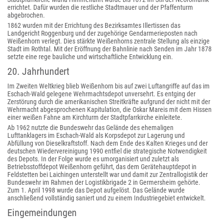
errichtet. Dafür wurden die restliche Stadtmauer und der Pfaffenturm
abgebrochen.
1862 wurden mit der Errichtung des Bezirksamtes Illertissen das
Landgericht Roggenburg und der zugehörige Gendarmerieposten nach
Weißenhorn verlegt. Dies stärkte Weißenhorns zentrale Stellung als einzige
Stadt im Rothtal. Mit der Eröffnung der Bahnlinie nach Senden im Jahr 1878
setzte eine rege bauliche und wirtschaftliche Entwicklung ein.
20. Jahrhundert
Im Zweiten Weltkrieg blieb Weißenhorn bis auf zwei Luftangriffe auf das im
Eschach-Wald gelegene Wehrmachtsdepot unversehrt. Es entging der
Zerstörung durch die amerikanischen Streitkräfte aufgrund der nicht mit der
Wehrmacht abgesprochenen Kapitulation, die Oskar Mareis mit dem Hissen
einer weißen Fahne am Kirchturm der Stadtpfarrkirche einleitete.
Ab 1962 nutzte die Bundeswehr das Gelände des ehemaligen
Lufttanklagers im Eschach-Wald als Korpsdepot zur Lagerung und
Abfüllung von Dieselkraftstoff. Nach dem Ende des Kalten Krieges und der
deutschen Wiedervereinigung 1990 entfiel die strategische Notwendigkeit
des Depots. In der Folge wurde es umorganisiert und zuletzt als
Betriebsstoffdepot Weißenhorn geführt, das dem Gerätehauptdepot in
Feldstetten bei Laichingen unterstellt war und damit zur Zentrallogistik der
Bundeswehr im Rahmen der Logistikbrigade 2 in Germersheim gehörte.
Zum 1. April 1998 wurde das Depot aufgelöst. Das Gelände wurde
anschließend vollständig saniert und zu einem Industriegebiet entwickelt.
Eingemeindungen