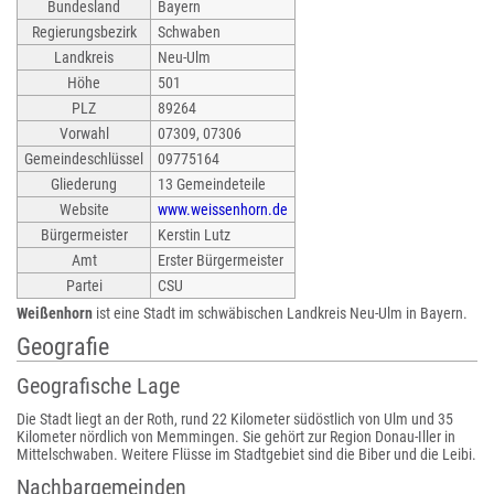
Bundesland
Bayern
Regierungsbezirk
Schwaben
Landkreis
Neu-Ulm
Höhe
501
PLZ
89264
Vorwahl
07309, 07306
Gemeindeschlüssel
09775164
Gliederung
13 Gemeindeteile
Website
www.weissenhorn.de
Bürgermeister
Kerstin Lutz
Amt
Erster Bürgermeister
Partei
CSU
Weißenhorn
ist eine Stadt im schwäbischen Landkreis Neu-Ulm in Bayern.
Geografie
Geografische Lage
Die Stadt liegt an der Roth, rund 22 Kilometer südöstlich von Ulm und 35
Kilometer nördlich von Memmingen. Sie gehört zur Region Donau-Iller in
Mittelschwaben. Weitere Flüsse im Stadtgebiet sind die Biber und die Leibi.
Nachbargemeinden