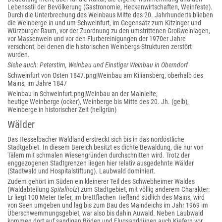
Lebensstil der Bevölkerung (Gastronomie, Heckenwirtschaften, Weinfeste).
Durch die Unterbrechung des Weinbaus Mitte des 20. Jahrhunderts blieben
die Weinberge in und um Schweinfurt, im Gegensatz zum Kitzinger und
Würzburger Raum, vor der Zuordnung zu den umstrittenen Großweinlagen,
vor Massenwein und vor den Flurbereinigungen der 1970er Jahre
verschont, bei denen die historischen Weinbergs-Strukturen zerstört
wurden.
Siehe auch: Peterstirn, Weinbau und Einstiger Weinbau in Oberndorf
Schweinfurt von Osten 1847.png|Weinbau am Kiliansberg, oberhalb des
Mains, im Jahre 1847
Weinbau in Schweinfurt.png|Weinbau an der Mainleite;
heutige Weinberge (ocker), Weinberge bis Mitte des 20. Jh. (gelb),
Weinberge in historischer Zeit (hellgrün)
Wälder
Das Hesselbacher Waldland erstreckt sich bis in das nordöstliche
Stadtgebiet. In diesem Bereich besitzt es dichte Bewaldung, die nur von
Tälern mit schmalen Wiesengründen durchschnitten wird. Trotz der
enggezogenen Stadtgrenzen liegen hier relativ ausgedehnte Wälder
(Stadtwald und Hospitalstiftung). Laubwald dominiert.
Zudem gehört im Süden ein kleinerer Teil des Schwebheimer Waldes
(Waldabteilung
Spitalholz
) zum Stadtgebiet, mit völlig anderem Charakter:
Er liegt 100 Meter tiefer, im brettflachen Tiefland südlich des Mains, wird
von Seen umgeben und lag bis zum Bau des Maindeichs im Jahr 1969 im
Überschwemmungsgebiet, war also bis dahin Auwald. Neben Laubwald
kommen dort auf sandigen Böden und Flugsanddünen auch Kiefern vor.