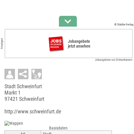
© Städte-Verlag
Anzeigen
Jobangebote
jetzt ansehen
Jobangebote von Drittanbietern
Stadt Schweinfurt
Markt 1
97421 Schweinfurt
http://www.schweinfurt.de
Basisdaten