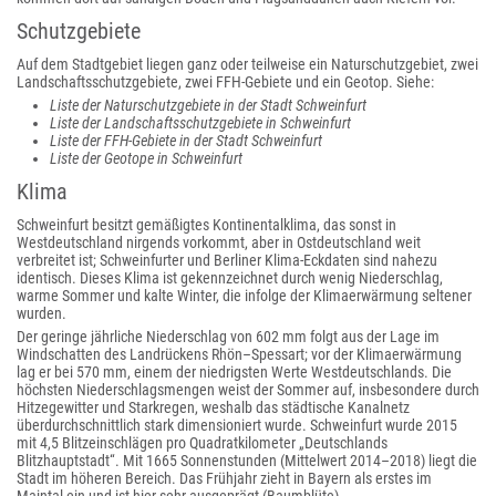
Schutzgebiete
Auf dem Stadtgebiet liegen ganz oder teilweise ein Naturschutzgebiet, zwei
Landschaftsschutzgebiete, zwei FFH-Gebiete und ein Geotop. Siehe:
Liste der Naturschutzgebiete in der Stadt Schweinfurt
Liste der Landschaftsschutzgebiete in Schweinfurt
Liste der FFH-Gebiete in der Stadt Schweinfurt
Liste der Geotope in Schweinfurt
Klima
Schweinfurt besitzt gemäßigtes Kontinentalklima, das sonst in
Westdeutschland nirgends vorkommt, aber in Ostdeutschland weit
verbreitet ist; Schweinfurter und Berliner Klima-Eckdaten sind nahezu
identisch. Dieses Klima ist gekennzeichnet durch wenig Niederschlag,
warme Sommer und kalte Winter, die infolge der Klimaerwärmung seltener
wurden.
Der geringe jährliche Niederschlag von 602 mm folgt aus der Lage im
Windschatten des Landrückens Rhön–Spessart; vor der Klimaerwärmung
lag er bei 570 mm, einem der niedrigsten Werte Westdeutschlands. Die
höchsten Niederschlagsmengen weist der Sommer auf, insbesondere durch
Hitzegewitter und Starkregen, weshalb das städtische Kanalnetz
überdurchschnittlich stark dimensioniert wurde. Schweinfurt wurde 2015
mit 4,5 Blitzeinschlägen pro Quadratkilometer „Deutschlands
Blitzhauptstadt“. Mit 1665 Sonnenstunden (Mittelwert 2014–2018) liegt die
Stadt im höheren Bereich. Das Frühjahr zieht in Bayern als erstes im