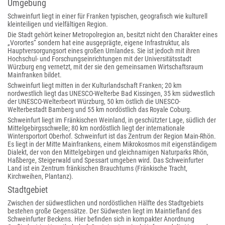
Umgebung
Schweinfurt liegt in einer für Franken typischen, geografisch wie kulturell
kleinteiligen und vielfältigen Region.
Die Stadt gehört keiner Metropolregion an, besitzt nicht den Charakter eines
„Vorortes“ sondern hat eine ausgeprägte, eigene Infrastruktur, als
Hauptversorgungsort eines großen Umlandes. Sie ist jedoch mit ihren
Hochschul- und Forschungseinrichtungen mit der Universitätsstadt
Würzburg eng vernetzt, mit der sie den gemeinsamen Wirtschaftsraum
Mainfranken bildet.
Schweinfurt liegt mitten in der Kulturlandschaft Franken; 20 km
nordwestlich liegt das UNESCO-Welterbe Bad Kissingen, 35 km südwestlich
der UNESCO-Welterbeort Würzburg, 50 km östlich die UNESCO-
Welterbestadt Bamberg und 55 km nordöstlich das Royale Coburg.
Schweinfurt liegt im Fränkischen Weinland, in geschützter Lage, südlich der
Mittelgebirgsschwelle; 80 km nordöstlich liegt der internationale
Wintersportort Oberhof. Schweinfurt ist das Zentrum der Region Main-Rhön.
Es liegt in der Mitte Mainfrankens, einem Mikrokosmos mit eigenständigem
Dialekt, der von den Mittelgebirgen und gleichnamigen Naturparks Rhön,
Haßberge, Steigerwald und Spessart umgeben wird. Das Schweinfurter
Land ist ein Zentrum fränkischen Brauchtums (Fränkische Tracht,
Kirchweihen, Plantanz).
Stadtgebiet
Zwischen der südwestlichen und nordöstlichen Hälfte des Stadtgebiets
bestehen große Gegensätze. Der Südwesten liegt im Maintiefland des
Schweinfurter Beckens. Hier befinden sich in kompakter Anordnung