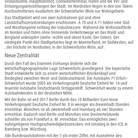
Großindustrie, Hauptbahnhof, Containerterminal, Hafen und die Ver- und
Entsorgungseinrichtungen der Stadt. Im Nordosten liegen in den von Tälern
durchschnittenen Ausläufern der Schweinfurter Rhön nur Wohngebiete.
Das Stadtgebiet wird von zwei Autobahnen gut und ohne
Landschaftszerschneidungen erschlossen. A 70 und A 71 bilden eine Süd-
und Westtangente entlang der Industriezone. Während die Wohnstadtteile
im Norden und Osten ohne trennende Verkehrswege an das Wald- und
Bergland anknüpfen (siehe: rechte und obere Karte, Der Osten). Der
niedrigste Punkt des Stadtgebietes liegt im Maintiefland, im Südwesten, auf
, der höchste im Nordosten, in der Schweinfurter Rhön, auf .
Neue Zentralität
Durch den Fall des Eisernen Vorhangs änderte sich die
wirtschaftsgeographische Lage Schweinfurts grundlegend. Die bayerische
Stadt entwickelte sich zu einem wirtschaftlichen Brückenkopf und
Bindeglied zwischen West- und Ostdeutschland. Die Autobahn 71 Erfurt–
Schweinfurt wurde 2005 als Verkehrsprojekt Deutsche Einheit Nr. 16 und
teuerste Autobahn Deutschlands fertiggestellt. Schweinfurt wurde zu einem
Autobahnknoten in der deutschen Mitte.
Mit der Bahn ist seit 2017 Berlin durch das 10 Milliarden Euro teure
Verkehrsprojekt Deutsche Einheit Nr. 8 in weniger als dreieinhalb Stunden
erreichbar. München ist ab zweieinhalb und Hamburg ab vier Stunden
erreichbar. Dadurch sind Berlin und München eine Dreiviertelstunde
schneller als von Frankfurt a. M. erreichbar. Das ermöglichen zwei
nahegelegene Hochgeschwindigkeitsstrecken, mit Umstieg in den ICE in
Bamberg bzw. Würzburg.
Alle Bundesautobahnen mit der 7 als erster Ziffer, mit Ausnahme des