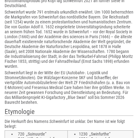
Bruttoinlandsprodukt pro Kopf lag Schweinfurt 2021 an fünfter Stelle in
Deutschland.
Schweinfurt wurde 791 erstmals urkundlich erwähnt. Um 1000 beherrschten
die Markgrafen von Schweinfurt das nordöstliche Bayern. Die Reichsstadt
(seit 1254) wurde zu einem protestantischen und humanistischen Zentrum.
Die von Gustav Adolf II. 1632 eingeleitete Universitätsgründung scheiterte
an seinem frühen Tod. 1652 wurde in Schweinfurt – vor der Royal Society in
London (1660) und der Académie des sciences in Paris (1666) – die älteste
dauerhaft existierende naturforschende Akademie der Welt gegründet, die
Deutsche Akademie der Naturforscher Leopoldina, seit 1878 in Halle
(Saale), seit 2008 Nationale Akademie der Wissenschaften. 1780 begann
die Industrialisierung der Stadt, in der das Tretkurbel-Fahrrad (Philipp Moritz
Fischer 1853, strittig) und der Fahrradfreilauf (Ernst Sachs 1898) erfunden
wurden.
Schweinfurt liegt in der Mitte der EU (Autobahn-. Logistik und
Stromnetzknoten). Die Wälzlager-Konzerne SKF und Schaeffler, der
viertgrößte Automobil­zulieferer der Welt ZF Friedrichshafen (u. a. Bau von
E-Motoren) und Fresenius Medical Care haben hier ihre größten Werke. In
neuerer Zeit gewannen Forschung und Dienstleistung an Bedeutung. Für
das Milliardenprojekt KI-Gigafactory „Blue Swan“ soll bis Sommer 2026
Baurecht bestehen.
Etymologie
Die Herkunft des Namens
Schweinfurt
ist unklar. Der Name ist wie folgt
belegt:
720 „Suinuurde“
1230 „Swinfurthe“