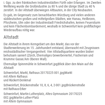
i. Ggs. zu den fränkischen Industriestädten Fürth oder Erlangen. Im Zweiten
Weltkrieg wurde die Großindustrie zu 80 % und die übrige Stadt zu 40 %
zerstört. In der Altstadt überwiegen Altbauten, in der City Neubauten.
Es gab, im Gegensatz zum benachbarten Würzburg und vielen anderen
süddeutschen großen und mittelgroßen Städten, wie Hanau, Heilbronn,
Pforzheim, Ulm oder der Industriestadt Friedrichshafen, keinen Feuersturm
und kein Flächenbombardement, weshalb in Schweinfurt kein großflächiger
Wiederaufbau nötig war.
Altstadt
Die Altstadt in ihrem Kerngebiet um den Markt, das vor der
Stadterweiterung im 15. Jahrhundert entstand, überrascht mit Zeugnissen
reichsstädtischer Vergangenheit. Vier Altstadtquartiere wurden bisher
behutsam saniert (Zürch, Ehemaliges Gewerbeviertel, Fischerrain und
Krumme Gasse/Am Oberen Wall).
Ehemalige Spinnmühle in Schweinfurt.jpg|Blick über den Main auf die
Altstadt
Schweinfurt, Markt, Rathaus 20170225 001.jpg|Markt
mit Altem Rathaus
und Rückert-Denkmal
Schweinfurt, Brückenstraße 10, 8, 6, 4, 2-001.jpg|Brückenstraße
mit Rathaus-Erker
Schweinfurt, Martin-Lutherplatz, Altes Gymnasium 20170225
002.jpg|Martin-Luther-Platz
mit Altem Gymnasium