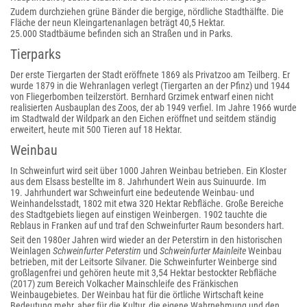
Zudem durchziehen grüne Bänder die bergige, nördliche Stadthälfte. Die
Fläche der neun Kleingartenanlagen beträgt 40,5 Hektar.
25.000 Stadtbäume befinden sich an Straßen und in Parks.
Tierparks
Der erste Tiergarten der Stadt eröffnete 1869 als Privatzoo am Teilberg. Er
wurde 1879 in die Wehranlagen verlegt (Tiergarten an der Pfinz) und 1944
von Fliegerbomben teilzerstört. Bernhard Grzimek entwarf einen nicht
realisierten Ausbauplan des Zoos, der ab 1949 verfiel. Im Jahre 1966 wurde
im Stadtwald der Wildpark an den Eichen eröffnet und seitdem ständig
erweitert, heute mit 500 Tieren auf 18 Hektar.
Weinbau
In Schweinfurt wird seit über 1000 Jahren Weinbau betrieben. Ein Kloster
aus dem Elsass bestellte im 8. Jahrhundert Wein aus Suinuurde. Im
19. Jahrhundert war Schweinfurt eine bedeutende Weinbau- und
Weinhandelsstadt, 1802 mit etwa 320 Hektar Rebfläche. Große Bereiche
des Stadtgebiets liegen auf einstigen Weinbergen. 1902 tauchte die
Reblaus in Franken auf und traf den Schweinfurter Raum besonders hart.
Seit den 1980er Jahren wird wieder an der Peterstirn in den historischen
Weinlagen
Schweinfurter Peterstirn
und
Schweinfurter Mainleite
Weinbau
betrieben, mit der Leitsorte Silvaner. Die Schweinfurter Weinberge sind
großlagenfrei und gehören heute mit 3,54 Hektar bestockter Rebfläche
(2017) zum Bereich Volkacher Mainschleife des Fränkischen
Weinbaugebietes. Der Weinbau hat für die örtliche Wirtschaft keine
Bedeutung mehr, aber für die Kultur, die eigene Wahrnehmung und den