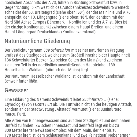
nördlichen Abschnitts der A 73, führen in Richtung Schweinfurt bzw. in
Gegenrichtung. 5 km westlich des Autobahnkreuzes Schweinfurt/Werneck
schneidet der 50. Breitengrad (siehe oben:
50°
), der der Mainlinie und A 70
entspricht, den 10. Längengrad (siehe oben:
10°
), der identisch mit der
Nord-Süd-Achse Europas Dänemark – Norditalien und der A 7 ist. Dies ist
der einzige Konfluenzpunkt zwischen einem Haupt-Breiten- und einem
Haupt-Längengrad Deutschlands (Konfluenzdenkmal).
Naturräumliche Gliederung
Der Verdichtungsraum
309 Schweinfurt
mit seiner naturfernen Prägung
umfasst das Stadtgebiet, welches zum Großteil innerhalb der Haupteinheit
136 Schweinfurter Becken (zu beiden Seiten des Mains) und zu einem
kleineren Teil in der nordöstlich anschließenden Haupteinheit 139 –
Hesselbacher Waldland (nördlich des Mains) liegt.
Der Naturraum Hesselbacher Waldland ist identisch mit der Landschaft
Schweinfurter Rhön.
Gewässer
Eine Erklärung des Namens Schweinfurt leitet
Suuinfurtero...
(siehe:
Etymologie) von
seichte Furt
ab. Die Furt wird nicht an der heutigen Altstadt,
sondern an der Stadtwüstung „Altstadt“ vermutet (siehe: Suuinfurtero
marcu, Furt).
Alle Arten von Binnengewässern sind auf dem Stadtgebiet und dem nahen
Umfeld zu finden. Zwischen Innenstadt und Sennfeld liegt ein bis zu
800 Meter breiter Gewässerkomplex: Mit dem Main, der hier bis zu
170 Meter breit ist, dem Schleusenkanal und zwei (einstigen) Nebenarmen