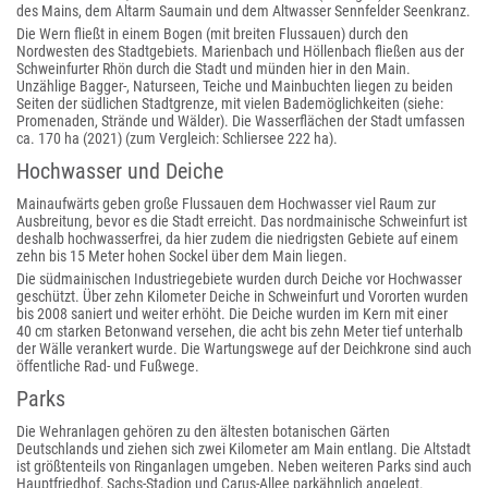
des Mains, dem Altarm Saumain und dem Altwasser Sennfelder Seenkranz.
Die Wern fließt in einem Bogen (mit breiten Flussauen) durch den
Nordwesten des Stadt­gebiets. Marienbach und Höllenbach fließen aus der
Schweinfurter Rhön durch die Stadt und münden hier in den Main.
Unzählige Bagger-, Naturseen, Teiche und Mainbuchten liegen zu beiden
Seiten der südlichen Stadtgrenze, mit vielen Bademöglichkeiten (siehe:
Promenaden, Strände und Wälder). Die Wasserflächen der Stadt umfassen
ca. 170 ha (2021) (zum Vergleich: Schliersee 222 ha).
Hochwasser und Deiche
Mainaufwärts geben große Flussauen dem Hochwasser viel Raum zur
Ausbreitung, bevor es die Stadt erreicht. Das nordmainische Schweinfurt ist
deshalb hochwasserfrei, da hier zudem die niedrigsten Gebiete auf einem
zehn bis 15 Meter hohen Sockel über dem Main liegen.
Die südmainischen Industriegebiete wurden durch Deiche vor Hochwasser
geschützt. Über zehn Kilometer Deiche in Schweinfurt und Vororten wurden
bis 2008 saniert und weiter erhöht. Die Deiche wurden im Kern mit einer
40 cm starken Betonwand versehen, die acht bis zehn Meter tief unterhalb
der Wälle verankert wurde. Die Wartungswege auf der Deichkrone sind auch
öffentliche Rad- und Fußwege.
Parks
Die Wehranlagen gehören zu den ältesten botanischen Gärten
Deutschlands und ziehen sich zwei Kilometer am Main entlang. Die Altstadt
ist größtenteils von Ringanlagen umgeben. Neben weiteren Parks sind auch
Hauptfriedhof, Sachs-Stadion und Carus-Allee parkähnlich angelegt.