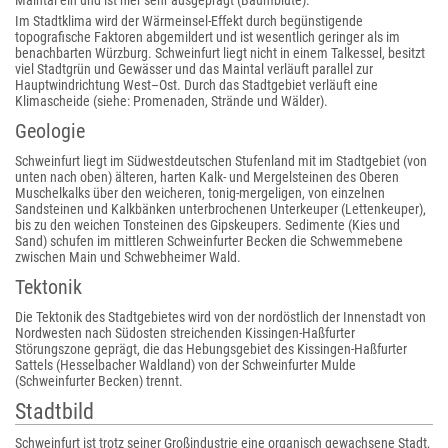
Maintal ein und ist hier sehr ausgeprägt (Baumblüte).
Im Stadtklima wird der Wärmeinsel-Effekt durch begünstigende
topografische Faktoren abgemildert und ist wesentlich geringer als im
benachbarten Würzburg. Schweinfurt liegt nicht in einem Talkessel, besitzt
viel Stadtgrün und Gewässer und das Maintal verläuft parallel zur
Hauptwindrichtung West–Ost. Durch das Stadtgebiet verläuft eine
Klimascheide (siehe: Promenaden, Strände und Wälder).
Geologie
Schweinfurt liegt im Südwestdeutschen Stufenland mit im Stadtgebiet (von
unten nach oben) älteren, harten Kalk- und Mergelsteinen des Oberen
Muschelkalks über den weicheren, tonig-mergeligen, von einzelnen
Sandsteinen und Kalkbänken unterbrochenen Unterkeuper (Lettenkeuper),
bis zu den weichen Tonsteinen des Gipskeupers. Sedimente (Kies und
Sand) schufen im mittleren Schweinfurter Becken die Schwemmebene
zwischen Main und Schwebheimer Wald.
Tektonik
Die Tektonik des Stadtgebietes wird von der nordöstlich der Innenstadt von
Nordwesten nach Südosten streichenden Kissingen-Haßfurter
Störungszone geprägt, die das Hebungsgebiet des Kissingen-Haßfurter
Sattels (Hesselbacher Waldland) von der Schweinfurter Mulde
(Schweinfurter Becken) trennt.
Stadtbild
Schweinfurt ist trotz seiner Großindustrie eine organisch gewachsene Stadt,