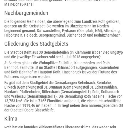
Main-Donau-Kanal.
Nachbargemeinden
Die folgenden Gemeinden, die überwiegend zum Landkreis Roth gehören,
grenzen an die Kreisstadt. Sie werden im Uhrzeigersinn im Norden
beginnend genannt: Schwanstetten, Pyrbaum (Oberpfalz, NM), Allersberg,
Hilpoltstein, Heideck, Georgensgmünd, Büchenbach und Rednitzhembach.
Gliederung des Stadtgebiets
Die Stadt besteht aus 30 Gemeindeteilen (in Klammern ist der Siedlungstyp
und die jeweilige Einwohnerzahl per 1. Juli 2018 angegeben):
Außerdem gibt es die Wohnplätze Fallhütte, Kauernhofen und Roth
Bahnhof. Fallhütte ist im Stadtteil Kiliansdorf aufgegangen, Kauernhofen
und Roth Bahnhof im Hauptort Roth. Hasenbruck ist vor der Flutung des
Rothsees abgerissen worden.
Es gibt auf dem Stadtgebiet die Gemarkungen Belmbrach, Bernlohe,
Birkach (Gemarkungsteil 0), Brunnau (Gemarkungsteil 0), Eckersmühlen,
Harrlach, Pfaffenhofen, Rittersbach (Gemarkungsteil 1), Roth, Rothaurach
und Wallesau (Gemarkungsteil 1). Die Gemarkung Roth hat eine Fläche von
13,753 km². Sie ist in 7165 Flurstücke aufgeteilt, die eine durchschnittliche
Fläche von 1919,46 m² haben. In ihr liegt neben dem namensgebenden Ort
der Stadtteil Obere Glasschleife.
Klima
Roth hat ein humides kühlgemäßigtes Übergangsklima, das weder sehr