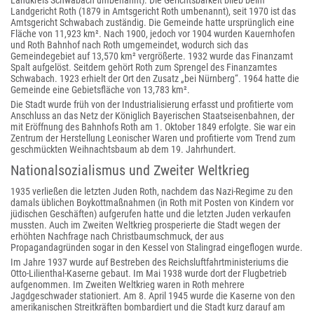
Landkreis Schwabach umbenannt). Die Gerichtsbarkeit blieb beim
Landgericht Roth (1879 in Amtsgericht Roth umbenannt), seit 1970 ist das
Amtsgericht Schwabach zuständig. Die Gemeinde hatte ursprünglich eine
Fläche von 11,923 km². Nach 1900, jedoch vor 1904 wurden Kauernhofen
und Roth Bahnhof nach Roth umgemeindet, wodurch sich das
Gemeindegebiet auf 13,570 km² vergrößerte. 1932 wurde das Finanzamt
Spalt aufgelöst. Seitdem gehört Roth zum Sprengel des Finanzamtes
Schwabach. 1923 erhielt der Ort den Zusatz „bei Nürnberg“. 1964 hatte die
Gemeinde eine Gebietsfläche von 13,783 km².
Die Stadt wurde früh von der Industrialisierung erfasst und profitierte vom
Anschluss an das Netz der Königlich Bayerischen Staatseisenbahnen, der
mit Eröffnung des Bahnhofs Roth am 1. Oktober 1849 erfolgte. Sie war ein
Zentrum der Herstellung Leonischer Waren und profitierte vom Trend zum
geschmückten Weihnachtsbaum ab dem 19. Jahrhundert.
Nationalsozialismus und Zweiter Weltkrieg
1935 verließen die letzten Juden Roth, nachdem das Nazi-Regime zu den
damals üblichen Boykottmaßnahmen (in Roth mit Posten von Kindern vor
jüdischen Geschäften) aufgerufen hatte und die letzten Juden verkaufen
mussten. Auch im Zweiten Weltkrieg prosperierte die Stadt wegen der
erhöhten Nachfrage nach Christbaumschmuck, der aus
Propagandagründen sogar in den Kessel von Stalingrad eingeflogen wurde.
Im Jahre 1937 wurde auf Bestreben des Reichsluftfahrtministeriums die
Otto-Lilienthal-Kaserne gebaut. Im Mai 1938 wurde dort der Flugbetrieb
aufgenommen. Im Zweiten Weltkrieg waren in Roth mehrere
Jagdgeschwader stationiert. Am 8. April 1945 wurde die Kaserne von den
amerikanischen Streitkräften bombardiert und die Stadt kurz darauf am