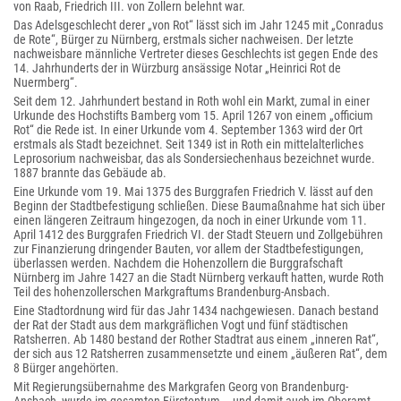
von Raab, Friedrich III. von Zollern belehnt war.
Das Adelsgeschlecht derer „von Rot“ lässt sich im Jahr 1245 mit „Conradus
de Rote“, Bürger zu Nürnberg, erstmals sicher nachweisen. Der letzte
nachweisbare männliche Vertreter dieses Geschlechts ist gegen Ende des
14. Jahrhunderts der in Würzburg ansässige Notar „Heinrici Rot de
Nuermberg“.
Seit dem 12. Jahrhundert bestand in Roth wohl ein Markt, zumal in einer
Urkunde des Hochstifts Bamberg vom 15. April 1267 von einem „officium
Rot“ die Rede ist. In einer Urkunde vom 4. September 1363 wird der Ort
erstmals als Stadt bezeichnet. Seit 1349 ist in Roth ein mittelalterliches
Leprosorium nachweisbar, das als Sondersiechenhaus bezeichnet wurde.
1887 brannte das Gebäude ab.
Eine Urkunde vom 19. Mai 1375 des Burggrafen Friedrich V. lässt auf den
Beginn der Stadtbefestigung schließen. Diese Baumaßnahme hat sich über
einen längeren Zeitraum hingezogen, da noch in einer Urkunde vom 11.
April 1412 des Burggrafen Friedrich VI. der Stadt Steuern und Zollgebühren
zur Finanzierung dringender Bauten, vor allem der Stadtbefestigungen,
überlassen werden. Nachdem die Hohenzollern die Burggrafschaft
Nürnberg im Jahre 1427 an die Stadt Nürnberg verkauft hatten, wurde Roth
Teil des hohenzollerschen Markgraftums Brandenburg-Ansbach.
Eine Stadtordnung wird für das Jahr 1434 nachgewiesen. Danach bestand
der Rat der Stadt aus dem markgräflichen Vogt und fünf städtischen
Ratsherren. Ab 1480 bestand der Rother Stadtrat aus einem „inneren Rat“,
der sich aus 12 Ratsherren zusammensetzte und einem „äußeren Rat“, dem
8 Bürger angehörten.
Mit Regierungsübernahme des Markgrafen Georg von Brandenburg-