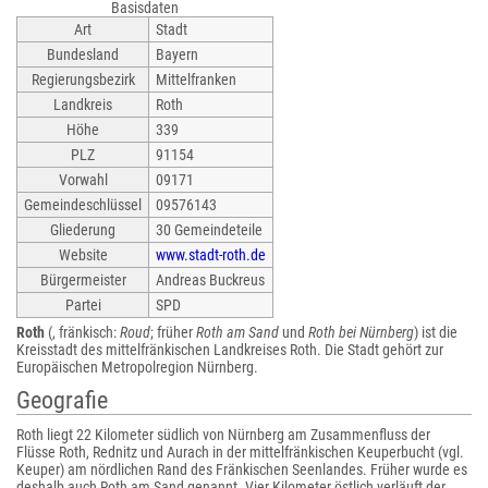
Basisdaten
Art
Stadt
Bundesland
Bayern
Regierungsbezirk
Mittelfranken
Landkreis
Roth
Höhe
339
PLZ
91154
Vorwahl
09171
Gemeindeschlüssel
09576143
Gliederung
30 Gemeindeteile
Website
www.stadt-roth.de
Bürgermeister
Andreas Buckreus
Partei
SPD
Roth
(, fränkisch:
Roud
; früher
Roth am Sand
und
Roth bei Nürnberg
) ist die
Kreisstadt des mittelfränkischen Landkreises Roth. Die Stadt gehört zur
Europäischen Metropolregion Nürnberg.
Geografie
Roth liegt 22 Kilometer südlich von Nürnberg am Zusammenfluss der
Flüsse Roth, Rednitz und Aurach in der mittelfränkischen Keuperbucht (vgl.
Keuper) am nördlichen Rand des Fränkischen Seenlandes. Früher wurde es
deshalb auch Roth am Sand genannt. Vier Kilometer östlich verläuft der