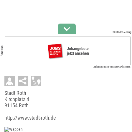
© Städte-Verlag
Anzeigen
Jobangebote
jetzt ansehen
Jobangebote von Drittanbietern
Stadt Roth
Kirchplatz 4
91154 Roth
http://www.stadt-roth.de