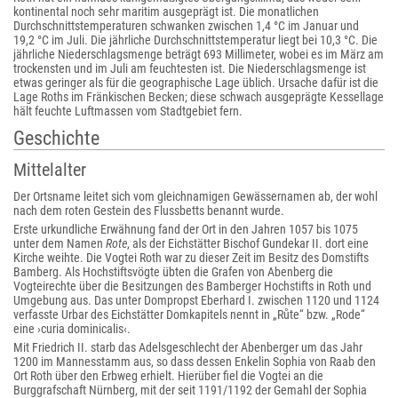
kontinental noch sehr maritim ausgeprägt ist. Die monatlichen
Durchschnittstemperaturen schwanken zwischen 1,4 °C im Januar und
19,2 °C im Juli. Die jährliche Durchschnittstemperatur liegt bei 10,3 °C. Die
jährliche Niederschlagsmenge beträgt 693 Millimeter, wobei es im März am
trockensten und im Juli am feuchtesten ist. Die Niederschlagsmenge ist
etwas geringer als für die geographische Lage üblich. Ursache dafür ist die
Lage Roths im Fränkischen Becken; diese schwach ausgeprägte Kessellage
hält feuchte Luftmassen vom Stadtgebiet fern.
Geschichte
Mittelalter
Der Ortsname leitet sich vom gleichnamigen Gewässernamen ab, der wohl
nach dem roten Gestein des Flussbetts benannt wurde.
Erste urkundliche Erwähnung fand der Ort in den Jahren 1057 bis 1075
unter dem Namen
Rote
, als der Eichstätter Bischof Gundekar II. dort eine
Kirche weihte. Die Vogtei Roth war zu dieser Zeit im Besitz des Domstifts
Bamberg. Als Hochstiftsvögte übten die Grafen von Abenberg die
Vogteirechte über die Besitzungen des Bamberger Hochstifts in Roth und
Umgebung aus. Das unter Dompropst Eberhard I. zwischen 1120 und 1124
verfasste Urbar des Eichstätter Domkapitels nennt in „Růte“ bzw. „Rode“
eine ›curia dominicalis‹.
Mit Friedrich II. starb das Adelsgeschlecht der Abenberger um das Jahr
1200 im Mannesstamm aus, so dass dessen Enkelin Sophia von Raab den
Ort Roth über den Erbweg erhielt. Hierüber fiel die Vogtei an die
Burggrafschaft Nürnberg, mit der seit 1191/1192 der Gemahl der Sophia