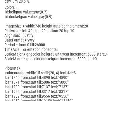
bzw. um 28,5 %.
Colors =

 id:hellgrau value:gray(0.7)

 id:dunkelgrau value:gray(0.9)

ImageSize = width:740 height:auto barincrement:20

PlotArea = left:40 right:20 bottom:20 top:10

AlignBars = justify

DateFormat = yyyy

Period = from:0 till:26000

TimeAxis = orientation:horizontal

ScaleMajor = gridcolor:hellgrau unit:year increment:5000 start:0

ScaleMinor = gridcolor:dunkelgrau increment:5000 start:0

PlotData=

 color:orange width:15 shift:(20,-4) fontsize:S

 bar:1840 from:start till:4890 text:"4890"

 bar:1871 from:start till:5006 text:"5006"

 bar:1900 from:start till:7137 text:"7137"

 bar:1925 from:start till:8317 text:"8317"

 bar:1939 from:start till:9556 text:"9556"

 bar:1950 from:start till:13159 text:"13159"

 bar:1961 from:start till:15355 text:"15355"

 bar:1970 from:start till:17458 text:"17458"

 bar:1987 from:start till:19807 text:"19807"

 bar:2007 from:start till:24773 text:"24773"

 bar:2010 from:start till:24417 text:"24417"

 bar:2015 from:start till:24819 text:"24819"
