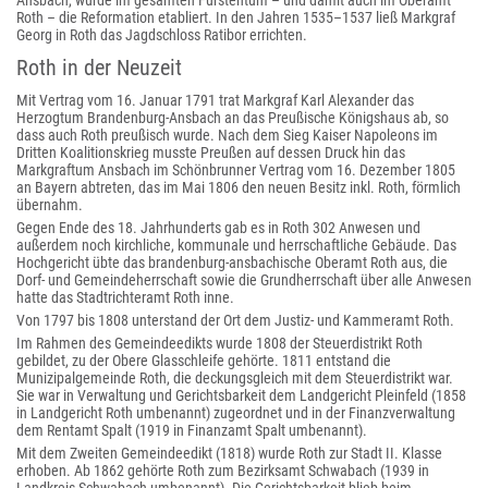
Ansbach, wurde im gesamten Fürstentum – und damit auch im Oberamt
Roth – die Reformation etabliert. In den Jahren 1535–1537 ließ Markgraf
Georg in Roth das Jagdschloss Ratibor errichten.
Roth in der Neuzeit
Mit Vertrag vom 16. Januar 1791 trat Markgraf Karl Alexander das
Herzogtum Brandenburg-Ansbach an das Preußische Königshaus ab, so
dass auch Roth preußisch wurde. Nach dem Sieg Kaiser Napoleons im
Dritten Koalitionskrieg musste Preußen auf dessen Druck hin das
Markgraftum Ansbach im Schönbrunner Vertrag vom 16. Dezember 1805
an Bayern abtreten, das im Mai 1806 den neuen Besitz inkl. Roth, förmlich
übernahm.
Gegen Ende des 18. Jahrhunderts gab es in Roth 302 Anwesen und
außerdem noch kirchliche, kommunale und herrschaftliche Gebäude. Das
Hochgericht übte das brandenburg-ansbachische Oberamt Roth aus, die
Dorf- und Gemeindeherrschaft sowie die Grundherrschaft über alle Anwesen
hatte das Stadtrichteramt Roth inne.
Von 1797 bis 1808 unterstand der Ort dem Justiz- und Kammeramt Roth.
Im Rahmen des Gemeindeedikts wurde 1808 der Steuerdistrikt Roth
gebildet, zu der Obere Glasschleife gehörte. 1811 entstand die
Munizipalgemeinde Roth, die deckungsgleich mit dem Steuerdistrikt war.
Sie war in Verwaltung und Gerichtsbarkeit dem Landgericht Pleinfeld (1858
in Landgericht Roth umbenannt) zugeordnet und in der Finanzverwaltung
dem Rentamt Spalt (1919 in Finanzamt Spalt umbenannt).
Mit dem Zweiten Gemeindeedikt (1818) wurde Roth zur Stadt II. Klasse
erhoben. Ab 1862 gehörte Roth zum Bezirksamt Schwabach (1939 in