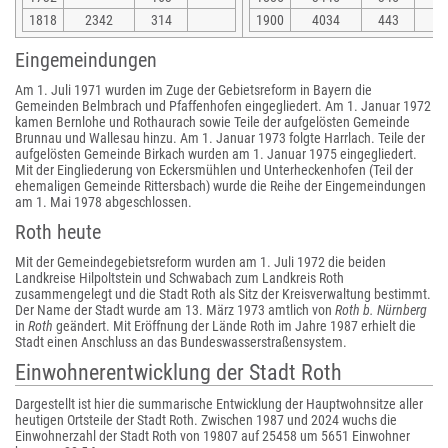
1818
2342
314
1900
4034
443
Eingemeindungen
Am 1. Juli 1971 wurden im Zuge der Gebietsreform in Bayern die
Gemeinden Belmbrach und Pfaffenhofen eingegliedert. Am 1. Januar 1972
kamen Bernlohe und Rothaurach sowie Teile der aufgelösten Gemeinde
Brunnau und Wallesau hinzu. Am 1. Januar 1973 folgte Harrlach. Teile der
aufgelösten Gemeinde Birkach wurden am 1. Januar 1975 eingegliedert.
Mit der Eingliederung von Eckersmühlen und Unterheckenhofen (Teil der
ehemaligen Gemeinde Rittersbach) wurde die Reihe der Eingemeindungen
am 1. Mai 1978 abgeschlossen.
Roth heute
Mit der Gemeindegebietsreform wurden am 1. Juli 1972 die beiden
Landkreise Hilpoltstein und Schwabach zum Landkreis Roth
zusammengelegt und die Stadt Roth als Sitz der Kreisverwaltung bestimmt.
Der Name der Stadt wurde am 13. März 1973 amtlich von
Roth b. Nürnberg
in
Roth
geändert. Mit Eröffnung der Lände Roth im Jahre 1987 erhielt die
Stadt einen Anschluss an das Bundeswasserstraßensystem.
Einwohnerentwicklung der Stadt Roth
Dargestellt ist hier die summarische Entwicklung der Hauptwohnsitze aller
heutigen Ortsteile der Stadt Roth. Zwischen 1987 und 2024 wuchs die
Einwohnerzahl der Stadt Roth von 19807 auf 25458 um 5651 Einwohner