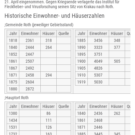
21. April eingenommen. Gegen Kriegsende verlagerte das Institut für
Fleckfieber- und Virusforschung seinen Sitz von Krakau nach Roth.
Historische Einwohner- und Häuserzahlen
;Gemeinde Roth (jeweiliger Gebietsstand)
Jahr
Einwohner
Häuser
Quelle
Jahr
Einwohner
Häuser
Quel
1818
2361
318
1885
3456
348
1840
2444
264
1890
3323
377
1852
2447
1895
3751
1861
2507
1900
4049
505
1867
2492
1905
4826
1871
2458
294
1910
5307
1875
2604
1919
5030
1880
2872
;Hauptort Roth
Jahr
Einwohner
Häuser
Quelle
Jahr
Einwohner
Häuser
Quel
1380
86
1840
2436
262
1434
111
1861
2468
1531
126
1871
2446
1732
163
1885
3445
345