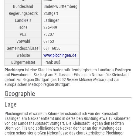
Bundesland
Baden-Württemberg
Regierungsbezirk
Stuttgart
Landkreis
Esslingen
Höhe
276-449
PLZ
73207
Vorwahl
07153
Gemeindeschlüssel
08116056
Website
www.plochingen.de
Bürgermeister
Frank Buß
Plochingen
ist eine Stadt im baden-württembergischen Landkreis Esslingen
mit Einwohnern . Sie liegt am Zufluss der Fils in den Neckar. Die Kleinstadt
gehört zur Region Stuttgart (bis 1992
Region Mittlerer Neckar
) und zur
europäischen Metropolregion Stuttgart.
Geographie
Lage
Plochingen ist etwa neun Kilometer ostsüdöstlich von der Kreisstadt
Esslingen am Neckar entfernt und in derselben Richtung etwa 19 Kilometer
von der Landeshauptstadt Stuttgart. Die Kleinstadt liegt an den rechten
Ufern von Fils und abfließendem Neckar, der hier an der Mündung des
ersten seiner vier großen Nebenflüsse das charakteristische Plochinger