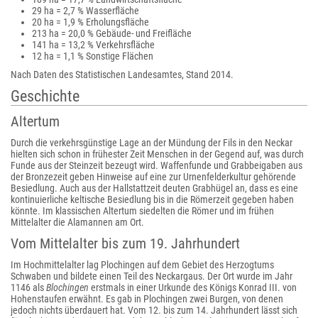
29 ha = 2,7 % Wasserfläche
20 ha = 1,9 % Erholungsfläche
213 ha = 20,0 % Gebäude- und Freifläche
141 ha = 13,2 % Verkehrsfläche
12 ha = 1,1 % Sonstige Flächen
Nach Daten des Statistischen Landesamtes, Stand 2014.
Geschichte
Altertum
Durch die verkehrsgünstige Lage an der Mündung der Fils in den Neckar
hielten sich schon in frühester Zeit Menschen in der Gegend auf, was durch
Funde aus der Steinzeit bezeugt wird. Waffenfunde und Grabbeigaben aus
der Bronzezeit geben Hinweise auf eine zur Urnenfelderkultur gehörende
Besiedlung. Auch aus der Hallstattzeit deuten Grabhügel an, dass es eine
kontinuierliche keltische Besiedlung bis in die Römerzeit gegeben haben
könnte. Im klassischen Altertum siedelten die Römer und im frühen
Mittelalter die Alamannen am Ort.
Vom Mittelalter bis zum 19. Jahrhundert
Im Hochmittelalter lag Plochingen auf dem Gebiet des Herzogtums
Schwaben und bildete einen Teil des Neckargaus. Der Ort wurde im Jahr
1146 als
Blochingen
erstmals in einer Urkunde des Königs Konrad III. von
Hohenstaufen erwähnt. Es gab in Plochingen zwei Burgen, von denen
jedoch nichts überdauert hat. Vom 12. bis zum 14. Jahrhundert lässt sich