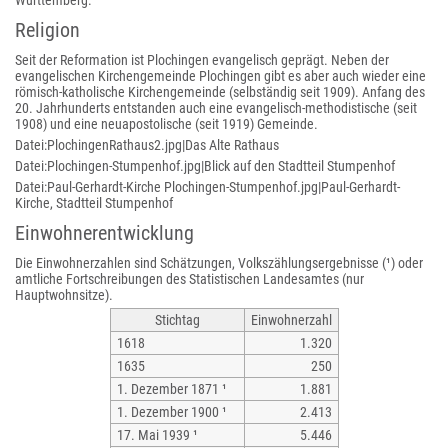
Württemberg.
Religion
Seit der Reformation ist Plochingen evangelisch geprägt. Neben der
evangelischen Kirchengemeinde Plochingen gibt es aber auch wieder eine
römisch-katholische Kirchengemeinde (selbständig seit 1909). Anfang des
20. Jahrhunderts entstanden auch eine evangelisch-methodistische (seit
1908) und eine neuapostolische (seit 1919) Gemeinde.
Datei:PlochingenRathaus2.jpg|Das Alte Rathaus
Datei:Plochingen-Stumpenhof.jpg|Blick auf den Stadtteil Stumpenhof
Datei:Paul-Gerhardt-Kirche Plochingen-Stumpenhof.jpg|Paul-Gerhardt-
Kirche, Stadtteil Stumpenhof
Einwohnerentwicklung
Die Einwohnerzahlen sind Schätzungen, Volkszählungsergebnisse (¹) oder
amtliche Fortschreibungen des Statistischen Landesamtes (nur
Hauptwohnsitze).
Stichtag
Einwohnerzahl
1618
1.320
1635
250
1. Dezember 1871 ¹
1.881
1. Dezember 1900 ¹
2.413
17. Mai 1939 ¹
5.446