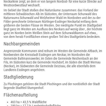
Neckarknie zeigt, an dem er von langem Nordost- für eine kurze Strecke auf
Westnordwestlauf wechselt.
Im Gebiet der Stadt stoßen drei Naturräume zusammen: das Vorland der
mittleren Schwäbischen Alb im Südosten, der Unterraum Schurwald des
Naturraums Schurwald und Welzheimer Wald im Nordosten und der zu der
Filder gerechnete Unterraum Nürtinger-Esslinger Neckartal entlang dem
größeren der beiden Flüsse im Westen. Der niedrigste Punkt im Stadtgebiet
liegt ganz im Westen am Ausfluss des Neckars auf wenig über , der höchste
ganz im Norden beim Weißen Stein auf dem Schurwaldkamm auf etwa ,
von dem herab Forstflächen einen großen Teil des Stadtgebiets bedecken.
Nachbargemeinden
Angrenzende Kommunen sind reihum im Westen die Gemeinde Altbach, im
Nordwesten die Kreisstadt Esslingen am Neckar, im Nordosten die
Gemeinde Baltmannsweiler, im Osten die Gemeinde Reichenbach an der
Fils, im Südosten kurz die Gemeinde Hochdorf, im Süden die Stadt Wernau
(Neckar), im Südwesten die Gemeinde Deizisau, die alle ebenfalls dem
Landkreis Esslingen angehören.
Stadtgliederung
Zu Plochingen gehören die Stadt Plochingen und der nordöstlich der Stadt
liegende Stadtteil Stumpenhof.
Flächenaufteilung
463 ha = 43,5 % Waldfläche
189 ha = 17,7 % Landwirtschaftsfläche