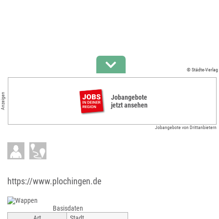
© Städte-Verlag
Anzeigen
Jobangebote
jetzt ansehen
Jobangebote von Drittanbietern
https://www.plochingen.de
Basisdaten
Art
Stadt