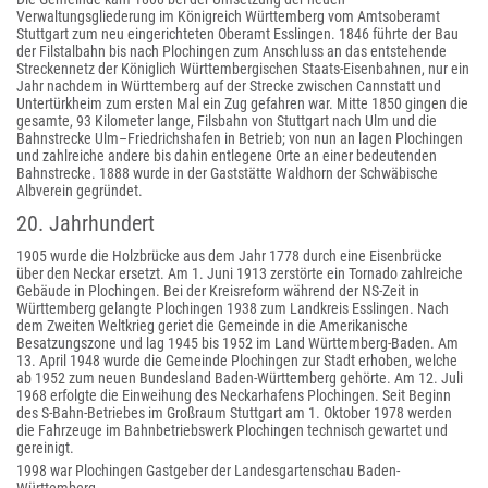
Verwaltungsgliederung im Königreich Württemberg vom Amtsoberamt
Stuttgart zum neu eingerichteten Oberamt Esslingen. 1846 führte der Bau
der Filstalbahn bis nach Plochingen zum Anschluss an das entstehende
Streckennetz der Königlich Württembergischen Staats-Eisenbahnen, nur ein
Jahr nachdem in Württemberg auf der Strecke zwischen Cannstatt und
Untertürkheim zum ersten Mal ein Zug gefahren war. Mitte 1850 gingen die
gesamte, 93 Kilometer lange, Filsbahn von Stuttgart nach Ulm und die
Bahnstrecke Ulm–Friedrichshafen in Betrieb; von nun an lagen Plochingen
und zahlreiche andere bis dahin entlegene Orte an einer bedeutenden
Bahnstrecke. 1888 wurde in der Gaststätte Waldhorn der Schwäbische
Albverein gegründet.
20. Jahrhundert
1905 wurde die Holzbrücke aus dem Jahr 1778 durch eine Eisenbrücke
über den Neckar ersetzt. Am 1. Juni 1913 zerstörte ein Tornado zahlreiche
Gebäude in Plochingen. Bei der Kreisreform während der NS-Zeit in
Württemberg gelangte Plochingen 1938 zum Landkreis Esslingen. Nach
dem Zweiten Weltkrieg geriet die Gemeinde in die Amerikanische
Besatzungszone und lag 1945 bis 1952 im Land Württemberg-Baden. Am
13. April 1948 wurde die Gemeinde Plochingen zur Stadt erhoben, welche
ab 1952 zum neuen Bundesland Baden-Württemberg gehörte. Am 12. Juli
1968 erfolgte die Einweihung des Neckarhafens Plochingen. Seit Beginn
des S-Bahn-Betriebes im Großraum Stuttgart am 1. Oktober 1978 werden
die Fahrzeuge im Bahnbetriebswerk Plochingen technisch gewartet und
gereinigt.
1998 war Plochingen Gastgeber der Landesgartenschau Baden-