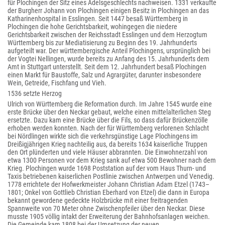
für Plochingen der Sitz eines Adelsgeschlechts nachweisen. 1331 verkaufte
der Burgherr Johann von Plochingen einigen Besitz in Plochingen an das
Katharinenhospital in Esslingen. Seit 1447 besaß Württemberg in
Plochingen die hohe Gerichtsbarkeit, wohingegen die niedere
Gerichtsbarkeit zwischen der Reichsstadt Esslingen und dem Herzogtum
Württemberg bis zur Mediatisierung zu Beginn des 19. Jahrhunderts
aufgeteilt war. Der württembergische Anteil Plochingens, ursprünglich bei
der Vogtei Nellingen, wurde bereits zu Anfang des 15. Jahrhunderts dem
Amt in Stuttgart unterstellt. Seit dem 12. Jahrhundert besaß Plochingen
einen Markt für Baustoffe, Salz und Agrargüter, darunter insbesondere
Wein, Getreide, Fischfang und Vieh.
1536 setzte Herzog
Ulrich von Württemberg die Reformation durch. Im Jahre 1545 wurde eine
erste Brücke über den Neckar gebaut, welche einen mittelalterlichen Steg
ersetzte. Dazu kam eine Brücke über die Fils, so dass dafür Brückenzölle
erhoben werden konnten. Nach der für Württemberg verlorenen Schlacht
bei Nördlingen wirkte sich die verkehrsgünstige Lage Plochingens im
Dreißigjährigen Krieg nachteilig aus, da bereits 1634 kaiserliche Truppen
den Ort plünderten und viele Häuser abbrannten. Die Einwohnerzahl von
etwa 1300 Personen vor dem Krieg sank auf etwa 500 Bewohner nach dem
Krieg. Plochingen wurde 1698 Poststation auf der vom Haus Thurn- und
Taxis betriebenen kaiserlichen Postlinie zwischen Antwerpen und Venedig.
1778 errichtete der Hofwerkmeister Johann Christian Adam Etzel (1743–
1801; Onkel von Gottlieb Christian Eberhard von Etzel) die dann in Europa
bekannt gewordene gedeckte Holzbrücke mit einer freitragenden
Spannweite von 70 Meter ohne Zwischenpfeiler über den Neckar. Diese
musste 1905 völlig intakt der Erweiterung der Bahnhofsanlagen weichen.
Die Gemeinde kam 1808 bei der Umsetzung der neuen