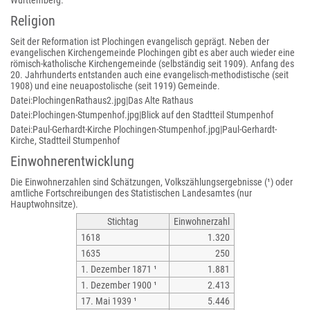
Württemberg.
Religion
Seit der Reformation ist Plochingen evangelisch geprägt. Neben der
evangelischen Kirchengemeinde Plochingen gibt es aber auch wieder eine
römisch-katholische Kirchengemeinde (selbständig seit 1909). Anfang des
20. Jahrhunderts entstanden auch eine evangelisch-methodistische (seit
1908) und eine neuapostolische (seit 1919) Gemeinde.
Datei:PlochingenRathaus2.jpg|Das Alte Rathaus
Datei:Plochingen-Stumpenhof.jpg|Blick auf den Stadtteil Stumpenhof
Datei:Paul-Gerhardt-Kirche Plochingen-Stumpenhof.jpg|Paul-Gerhardt-
Kirche, Stadtteil Stumpenhof
Einwohnerentwicklung
Die Einwohnerzahlen sind Schätzungen, Volkszählungsergebnisse (¹) oder
amtliche Fortschreibungen des Statistischen Landesamtes (nur
Hauptwohnsitze).
Stichtag
Einwohnerzahl
1618
1.320
1635
250
1. Dezember 1871 ¹
1.881
1. Dezember 1900 ¹
2.413
17. Mai 1939 ¹
5.446