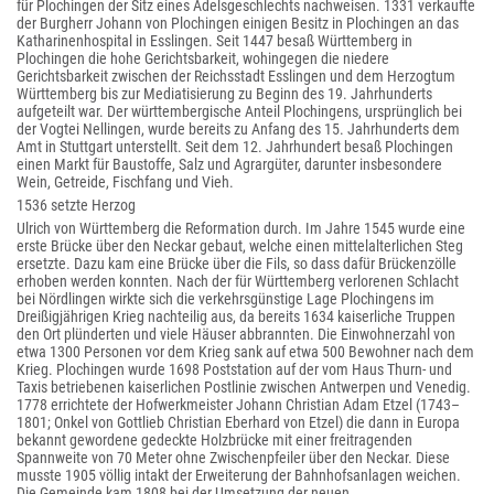
für Plochingen der Sitz eines Adelsgeschlechts nachweisen. 1331 verkaufte
der Burgherr Johann von Plochingen einigen Besitz in Plochingen an das
Katharinenhospital in Esslingen. Seit 1447 besaß Württemberg in
Plochingen die hohe Gerichtsbarkeit, wohingegen die niedere
Gerichtsbarkeit zwischen der Reichsstadt Esslingen und dem Herzogtum
Württemberg bis zur Mediatisierung zu Beginn des 19. Jahrhunderts
aufgeteilt war. Der württembergische Anteil Plochingens, ursprünglich bei
der Vogtei Nellingen, wurde bereits zu Anfang des 15. Jahrhunderts dem
Amt in Stuttgart unterstellt. Seit dem 12. Jahrhundert besaß Plochingen
einen Markt für Baustoffe, Salz und Agrargüter, darunter insbesondere
Wein, Getreide, Fischfang und Vieh.
1536 setzte Herzog
Ulrich von Württemberg die Reformation durch. Im Jahre 1545 wurde eine
erste Brücke über den Neckar gebaut, welche einen mittelalterlichen Steg
ersetzte. Dazu kam eine Brücke über die Fils, so dass dafür Brückenzölle
erhoben werden konnten. Nach der für Württemberg verlorenen Schlacht
bei Nördlingen wirkte sich die verkehrsgünstige Lage Plochingens im
Dreißigjährigen Krieg nachteilig aus, da bereits 1634 kaiserliche Truppen
den Ort plünderten und viele Häuser abbrannten. Die Einwohnerzahl von
etwa 1300 Personen vor dem Krieg sank auf etwa 500 Bewohner nach dem
Krieg. Plochingen wurde 1698 Poststation auf der vom Haus Thurn- und
Taxis betriebenen kaiserlichen Postlinie zwischen Antwerpen und Venedig.
1778 errichtete der Hofwerkmeister Johann Christian Adam Etzel (1743–
1801; Onkel von Gottlieb Christian Eberhard von Etzel) die dann in Europa
bekannt gewordene gedeckte Holzbrücke mit einer freitragenden
Spannweite von 70 Meter ohne Zwischenpfeiler über den Neckar. Diese
musste 1905 völlig intakt der Erweiterung der Bahnhofsanlagen weichen.
Die Gemeinde kam 1808 bei der Umsetzung der neuen