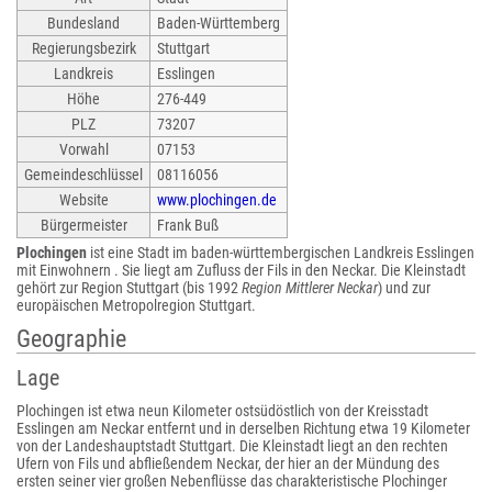
Bundesland
Baden-Württemberg
Regierungsbezirk
Stuttgart
Landkreis
Esslingen
Höhe
276-449
PLZ
73207
Vorwahl
07153
Gemeindeschlüssel
08116056
Website
www.plochingen.de
Bürgermeister
Frank Buß
Plochingen
ist eine Stadt im baden-württembergischen Landkreis Esslingen
mit Einwohnern . Sie liegt am Zufluss der Fils in den Neckar. Die Kleinstadt
gehört zur Region Stuttgart (bis 1992
Region Mittlerer Neckar
) und zur
europäischen Metropolregion Stuttgart.
Geographie
Lage
Plochingen ist etwa neun Kilometer ostsüdöstlich von der Kreisstadt
Esslingen am Neckar entfernt und in derselben Richtung etwa 19 Kilometer
von der Landeshauptstadt Stuttgart. Die Kleinstadt liegt an den rechten
Ufern von Fils und abfließendem Neckar, der hier an der Mündung des
ersten seiner vier großen Nebenflüsse das charakteristische Plochinger