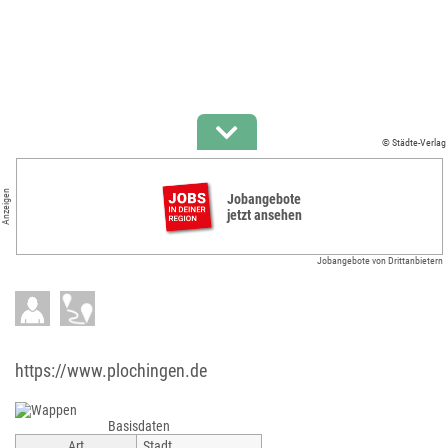
© Städte-Verlag
Anzeigen
Jobangebote
jetzt ansehen
Jobangebote von Drittanbietern
https://www.plochingen.de
Basisdaten
Art
Stadt