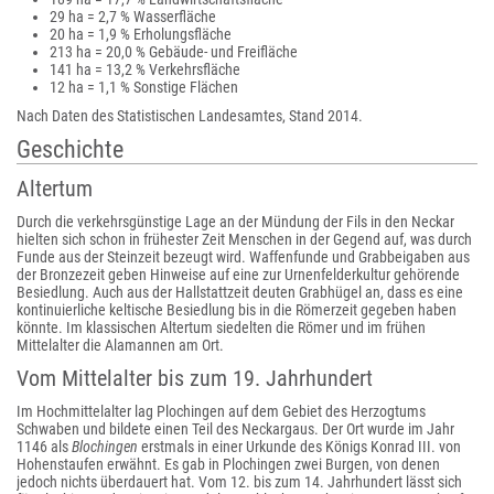
29 ha = 2,7 % Wasserfläche
20 ha = 1,9 % Erholungsfläche
213 ha = 20,0 % Gebäude- und Freifläche
141 ha = 13,2 % Verkehrsfläche
12 ha = 1,1 % Sonstige Flächen
Nach Daten des Statistischen Landesamtes, Stand 2014.
Geschichte
Altertum
Durch die verkehrsgünstige Lage an der Mündung der Fils in den Neckar
hielten sich schon in frühester Zeit Menschen in der Gegend auf, was durch
Funde aus der Steinzeit bezeugt wird. Waffenfunde und Grabbeigaben aus
der Bronzezeit geben Hinweise auf eine zur Urnenfelderkultur gehörende
Besiedlung. Auch aus der Hallstattzeit deuten Grabhügel an, dass es eine
kontinuierliche keltische Besiedlung bis in die Römerzeit gegeben haben
könnte. Im klassischen Altertum siedelten die Römer und im frühen
Mittelalter die Alamannen am Ort.
Vom Mittelalter bis zum 19. Jahrhundert
Im Hochmittelalter lag Plochingen auf dem Gebiet des Herzogtums
Schwaben und bildete einen Teil des Neckargaus. Der Ort wurde im Jahr
1146 als
Blochingen
erstmals in einer Urkunde des Königs Konrad III. von
Hohenstaufen erwähnt. Es gab in Plochingen zwei Burgen, von denen
jedoch nichts überdauert hat. Vom 12. bis zum 14. Jahrhundert lässt sich