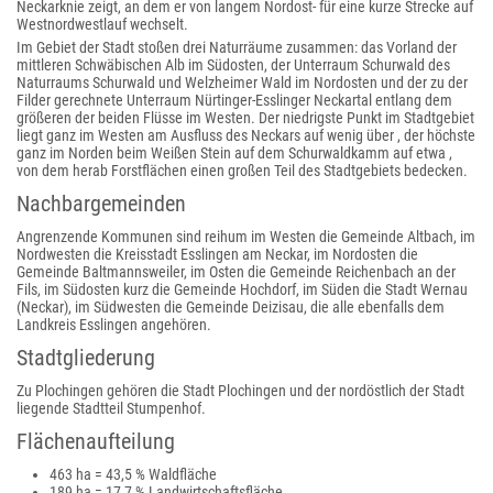
Neckarknie zeigt, an dem er von langem Nordost- für eine kurze Strecke auf
Westnordwestlauf wechselt.
Im Gebiet der Stadt stoßen drei Naturräume zusammen: das Vorland der
mittleren Schwäbischen Alb im Südosten, der Unterraum Schurwald des
Naturraums Schurwald und Welzheimer Wald im Nordosten und der zu der
Filder gerechnete Unterraum Nürtinger-Esslinger Neckartal entlang dem
größeren der beiden Flüsse im Westen. Der niedrigste Punkt im Stadtgebiet
liegt ganz im Westen am Ausfluss des Neckars auf wenig über , der höchste
ganz im Norden beim Weißen Stein auf dem Schurwaldkamm auf etwa ,
von dem herab Forstflächen einen großen Teil des Stadtgebiets bedecken.
Nachbargemeinden
Angrenzende Kommunen sind reihum im Westen die Gemeinde Altbach, im
Nordwesten die Kreisstadt Esslingen am Neckar, im Nordosten die
Gemeinde Baltmannsweiler, im Osten die Gemeinde Reichenbach an der
Fils, im Südosten kurz die Gemeinde Hochdorf, im Süden die Stadt Wernau
(Neckar), im Südwesten die Gemeinde Deizisau, die alle ebenfalls dem
Landkreis Esslingen angehören.
Stadtgliederung
Zu Plochingen gehören die Stadt Plochingen und der nordöstlich der Stadt
liegende Stadtteil Stumpenhof.
Flächenaufteilung
463 ha = 43,5 % Waldfläche
189 ha = 17,7 % Landwirtschaftsfläche