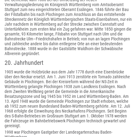
Verwaltungsgliederung im Königreich Württemberg vom Amtsoberamt
Stuttgart zum neu eingerichteten Oberamt Esslingen. 1846 führte der Bau
der Filstalbahn bis nach Plochingen zum Anschluss an das entstehende
Streckennetz der Königlich Württembergischen Staats-Eisenbahnen, nur ein
Jahr nachdem in Württemberg auf der Strecke zwischen Cannstatt und
Untertürkheim zum ersten Mal ein Zug gefahren war. Mitte 1850 gingen die
gesamte, 93 Kilometer lange, Filsbahn von Stuttgart nach Ulm und die
Bahnstrecke Ulm–Friedrichshafen in Betrieb; von nun an lagen Plochingen
und zahlreiche andere bis dahin entlegene Orte an einer bedeutenden
Bahnstrecke. 1888 wurde in der Gaststätte Waldhorn der Schwäbische
Albverein gegründet.
20. Jahrhundert
1905 wurde die Holzbrücke aus dem Jahr 1778 durch eine Eisenbrücke
über den Neckar ersetzt. Am 1. Juni 1913 zerstörte ein Tornado zahlreiche
Gebäude in Plochingen. Bei der Kreisreform während der NS-Zeit in
Württemberg gelangte Plochingen 1938 zum Landkreis Esslingen. Nach
dem Zweiten Weltkrieg geriet die Gemeinde in die Amerikanische
Besatzungszone und lag 1945 bis 1952 im Land Württemberg-Baden. Am
13. April 1948 wurde die Gemeinde Plochingen zur Stadt erhoben, welche
ab 1952 zum neuen Bundesland Baden-Württemberg gehörte. Am 12. Juli
1968 erfolgte die Einweihung des Neckarhafens Plochingen. Seit Beginn
des S-Bahn-Betriebes im Großraum Stuttgart am 1. Oktober 1978 werden
die Fahrzeuge im Bahnbetriebswerk Plochingen technisch gewartet und
gereinigt.
1998 war Plochingen Gastgeber der Landesgartenschau Baden-