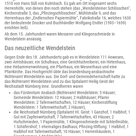
1510 von Hans Süß von Kulmbach. Es gab am Ort insgesamt sechs
Herrenhöfe, von denen drei noch stehen (das „Wendelsteiner Schlösschen“,
Kirchenstraße 3, das „Pfinzingschlösschen“, Mühlstraße 9, und das
Herrenhaus der „Endterschen Papiermühle“, Fabrikstraße 16, welches 1630
der bedeutende Drucker und Buchhändler Wolfgang Endter (1593–1659)
errichten ließ).
Ab dem 15. Jahrhundert waren Messerer und Klingenschmiede in
Wendelstein ansässig.
Das neuzeitliche Wendelstein
Gegen Ende des 18. Jahrhunderts gab es in Wendelstein 111 Anwesen,
zwei Amtshäuser, ein Schulhaus, eine Gerichtschreiberei, ein Hirtenhaus,
eine Hebammenwohnung, ein Pfarrhaus, ein Mesnerhaus und eine
Pfarrkirche. Das Hochgericht übte das brandenburg-ansbachische
Richteramt Wendelstein aus. Die Dorf- und Gemeindeherrschaft hatte zu
das Richteramt Wendelstein und zu das Spitalamt Heilig Geist der
Reichsstadt Nürnberg inne. Grundherren waren
das Fürstentum Ansbach (Richteramt Wendelstein: 5 Häuser;
Gemeinde Wendelstein: 12 Häuser, 2 Halbhäuser; Pfarrei
Wendelstein: 2 Tafernwirtschaften, 12 Häuser; Kirchenstiftung
Wendelstein: 1 Tafernwirtschaft, 2 Häuser),
die Reichsstadt Nürnberg (Spitalamt Hl. Geist: 1 Ganzhof, 1 Halbhof, 1
Gut mit Zapfenwirtschaft, 7 Tafernwirtschaften, 43 Häuser, 2
Hufschmieden, 1 Papiermühle, 1 Klingenschmiede mit Schleifmühle,
1 Schäfershof; 1 ehemaliges Badhaus; Pfinzing-Stiftung: 1 Halbhof, 1
Halbhof mit Tafernwirtschaft, 10 Häuser, 1 Herrenhäuslein, 1