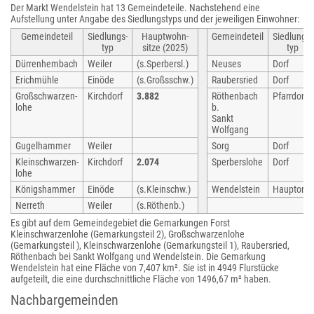
Der Markt Wendelstein hat 13 Gemeindeteile. Nachstehend eine
Aufstellung unter Angabe des Siedlungstyps und der jeweiligen Einwohner:
Gemeindeteil
Siedlungs-
Hauptwohn-
Gemeindeteil
Siedlungs-
typ
sitze (2025)
typ
Dürrenhembach
Weiler
(s.Sperbersl.)
Neuses
Dorf
Erichmühle
Einöde
(s.Großsschw.)
Raubersried
Dorf
Großschwarzen-
Kirchdorf
3.882
Röthenbach
Pfarrdorf
lohe
b.
Sankt
Wolfgang
Gugelhammer
Weiler
Sorg
Dorf
Kleinschwarzen-
Kirchdorf
2.074
Sperberslohe
Dorf
lohe
Königshammer
Einöde
(s.Kleinschw.)
Wendelstein
Hauptort
Nerreth
Weiler
(s.Röthenb.)
Es gibt auf dem Gemeindegebiet die Gemarkungen Forst
Kleinschwarzenlohe (Gemarkungsteil 2), Großschwarzenlohe
(Gemarkungsteil ), Kleinschwarzenlohe (Gemarkungsteil 1), Raubersried,
Röthenbach bei Sankt Wolfgang und Wendelstein. Die Gemarkung
Wendelstein hat eine Fläche von 7,407 km². Sie ist in 4949 Flurstücke
aufgeteilt, die eine durchschnittliche Fläche von 1496,67 m² haben.
Nachbargemeinden