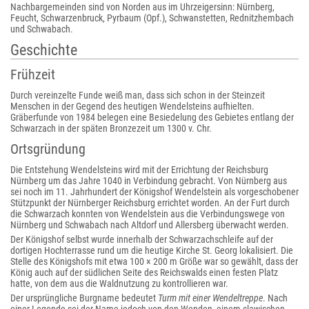
Nachbargemeinden sind von Norden aus im Uhrzeigersinn: Nürnberg,
Feucht, Schwarzenbruck, Pyrbaum (Opf.), Schwanstetten, Rednitzhembach
und Schwabach.
Geschichte
Frühzeit
Durch vereinzelte Funde weiß man, dass sich schon in der Steinzeit
Menschen in der Gegend des heutigen Wendelsteins aufhielten.
Gräberfunde von 1984 belegen eine Besiedelung des Gebietes entlang der
Schwarzach in der späten Bronzezeit um 1300 v. Chr.
Ortsgründung
Die Entstehung Wendelsteins wird mit der Errichtung der Reichsburg
Nürnberg um das Jahre 1040 in Verbindung gebracht. Von Nürnberg aus
sei noch im 11. Jahrhundert der Königshof Wendelstein als vorgeschobener
Stützpunkt der Nürnberger Reichsburg errichtet worden. An der Furt durch
die Schwarzach konnten von Wendelstein aus die Verbindungswege von
Nürnberg und Schwabach nach Altdorf und Allersberg überwacht werden.
Der Königshof selbst wurde innerhalb der Schwarzachschleife auf der
dortigen Hochterrasse rund um die heutige Kirche St. Georg lokalisiert. Die
Stelle des Königshofs mit etwa 100 × 200 m Größe war so gewählt, dass der
König auch auf der südlichen Seite des Reichswalds einen festen Platz
hatte, von dem aus die Waldnutzung zu kontrollieren war.
Der ursprüngliche Burgname bedeutet
Turm mit einer Wendeltreppe
. Nach