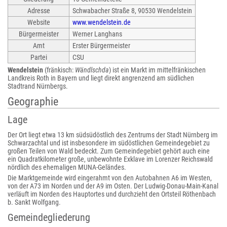
Adresse
Schwabacher Straße 8, 90530 Wendelstein
Website
www.wendelstein.de
Bürgermeister
Werner Langhans
Amt
Erster Bürgermeister
Partei
CSU
Wendelstein
(fränkisch:
Wändlschda
) ist ein Markt im mittelfränkischen
Landkreis Roth in Bayern und liegt direkt angrenzend am südlichen
Stadtrand Nürnbergs.
Geographie
Lage
Der Ort liegt etwa 13 km südsüdöstlich des Zentrums der Stadt Nürnberg im
Schwarzachtal und ist insbesondere im südöstlichen Gemeindegebiet zu
großen Teilen von Wald bedeckt. Zum Gemeindegebiet gehört auch eine
ein Quadratkilometer große, unbewohnte Exklave im Lorenzer Reichswald
nördlich des ehemaligen MUNA-Geländes.
Die Marktgemeinde wird eingerahmt von den Autobahnen A6 im Westen,
von der A73 im Norden und der A9 im Osten. Der Ludwig-Donau-Main-Kanal
verläuft im Norden des Hauptortes und durchzieht den Ortsteil Röthenbach
b. Sankt Wolfgang.
Gemeindegliederung