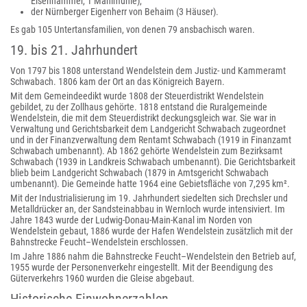
Eisenhammer, 1 Mahlmühle),
der Nürnberger Eigenherr von Behaim (3 Häuser).
Es gab 105 Untertansfamilien, von denen 79 ansbachisch waren.
19. bis 21. Jahrhundert
Von 1797 bis 1808 unterstand Wendelstein dem Justiz- und Kammeramt
Schwabach. 1806 kam der Ort an das Königreich Bayern.
Mit dem Gemeindeedikt wurde 1808 der Steuerdistrikt Wendelstein
gebildet, zu der Zollhaus gehörte. 1818 entstand die Ruralgemeinde
Wendelstein, die mit dem Steuerdistrikt deckungsgleich war. Sie war in
Verwaltung und Gerichtsbarkeit dem Landgericht Schwabach zugeordnet
und in der Finanzverwaltung dem Rentamt Schwabach (1919 in Finanzamt
Schwabach umbenannt). Ab 1862 gehörte Wendelstein zum Bezirksamt
Schwabach (1939 in Landkreis Schwabach umbenannt). Die Gerichtsbarkeit
blieb beim Landgericht Schwabach (1879 in Amtsgericht Schwabach
umbenannt). Die Gemeinde hatte 1964 eine Gebietsfläche von 7,295 km².
Mit der Industrialisierung im 19. Jahrhundert siedelten sich Drechsler und
Metalldrücker an, der Sandsteinabbau in Wernloch wurde intensiviert. Im
Jahre 1843 wurde der Ludwig-Donau-Main-Kanal im Norden von
Wendelstein gebaut, 1886 wurde der Hafen Wendelstein zusätzlich mit der
Bahnstrecke Feucht–Wendelstein erschlossen.
Im Jahre 1886 nahm die Bahnstrecke Feucht–Wendelstein den Betrieb auf,
1955 wurde der Personenverkehr eingestellt. Mit der Beendigung des
Güterverkehrs 1960 wurden die Gleise abgebaut.
Historische Einwohnerzahlen