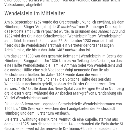
einer Legende sei der Name jedoch von den Wenden, einem slawischen
Volksstamm, abgeleitet.
Wendelstein im Mittelalter
Am 6. September 1259 wurde der Ort erstmals urkundlich erwähnt, als dem
Nürnberger Bürger "Arn[oldo] de
Wendelsteyn
" vom Bamberger Domkapitel
das Propsteiamt Fürth verpachtet wurde. In Urkunden des Jahres 1273 und
1282 wird der Ort in den Schreibweisen "Wentelstein" bzw. "Wendelstaine"
aufgeführt. In einer Urkunde vom 22. September 1283 erscheint mit
"Heroldus de Wendelstein" erstmals ein Vertreter der ortsansässigen
Adelsfamilie, die bis in das Jahr 1482 nachweisbar ist.
Um das Jahr 1300 war das gesamte Reichsamt Wendelstein im Besitz der
Nürnberger Burggrafen. Um 1336 kam es zur Teilung des Gerichts, so dass
eine Hälfte Wendelsteins die Familie Amman (oder von Wendelstein) und
die andere Hälfte eine sich Vogt oder Voigt nennende Familie als
Reichslehen erhielten. Im Jahre 1408 wurde dann die Amman-
Wendelsteinsche Hälfte und 1417 die Voit'sche Hälfte des Gerichts
Wendelstein nochmals geteilt, so dass der Ort vier Grundherrschaften
aufwies. 1467 kaufte dann das Neue Spital zum Heiligen Geist in Nürnberg
drei dieser Viertel, während der Ansbacher Markgraf von Brandenburg ein
Viertel Wendelsteins erwarb.
Die an der Schwarzach liegenden Gemeindeteile Wendelsteins waren von
1505 bis 1806 Grenzorte zwischen den Landgebieten der Reichsstadt
Nürnberg und dem Fürstentum Ansbach.
Die erste Erwähnung einer Kirche, vermutlich eine Kapelle, stammt aus
dem Jahr 1325. Aus dieser entstand im 14. Jahrhundert die Wehrkirche St.
Georg; sehenswert ist der renovierte Dreikönigs-Flügelaltar aus dem Jahr