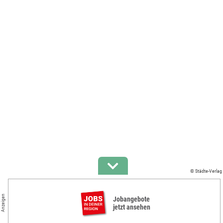
© Städte-Verlag
Anzeigen
Jobangebote
jetzt ansehen