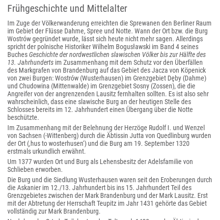
Frühgeschichte und Mittelalter
Im Zuge der Völkerwanderung erreichten die Sprewanen den Berliner Raum
im Gebiet der Flüsse Dahme, Spree und Notte. Wann der Ort bzw. die Burg
Wostrów gegründet wurde, lässt sich heute nicht mehr sagen. Allerdings
spricht der polnische Historiker Wilhelm Bogusławski im Band 4 seines
Buches
Geschichte der nordwestlichen slawischen Völker bis zur Hälfte des
13. Jahrhunderts
im Zusammenhang mit dem Schutz vor den Überfällen
des Markgrafen von Brandenburg auf das Gebiet des Jacza von Köpenick
von zwei Burgen: Wostrów (Wusterhausen) im Grenzgebiet Dęby (Dahme)
und Chudowina (Mittenwalde) im Grenzgebiet Sosny (Zossen), die die
Angreifer von der angrenzenden Lausitz fernhalten sollten. Es ist also sehr
wahrscheinlich, dass eine slawische Burg an der heutigen Stelle des
Schlosses bereits im 12. Jahrhundert einen Übergang über die Notte
beschützte.
Im Zusammenhang mit der Belehnung der Herzöge Rudolf I. und Wenzel
von Sachsen (-Wittenberg) durch die Äbtissin Jutta von Quedlinburg wurden
der Ort (‚hus to wosterhusen‘) und die Burg am 19. September 1320
erstmals urkundlich erwähnt.
Um 1377 wurden Ort und Burg als Lehensbesitz der Adelsfamilie von
Schlieben erworben.
Die Burg und die Siedlung Wusterhausen waren seit den Eroberungen durch
die Askanier im 12./13. Jahrhundert bis ins 15. Jahrhundert Teil des
Grenzgebietes zwischen der Mark Brandenburg und der Mark Lausitz. Erst
mit der Abtretung der Herrschaft Teupitz im Jahr 1431 gehörte das Gebiet
vollständig zur Mark Brandenburg.