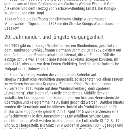
gemeinsam mit dem Großherzog von Sachsen-Weimar-Eisenach Carl
Alexander und dem Herzog von Sachsen-Altenburg Ernst I. bei Königs-
Wusterhausen eine Jagd.
1894 erfolgte die Eröffnung der Kleinbahn Königs Wusterhausen –
Mittenwalde – Töpchin und 1898 die der Strecke Königs Wusterhausen–
Beeskow.
20. Jahrhundert und jüngste Vergangenheit
Seit 1901 gibt es in Königs Wusterhausen ein Blindenheim, gestiftet von
dem Hamburger Großkaufmann Hermann Schmidt. Seit 1952 existiert auf
dem Gelände eine Blindenschule mit Internat, die zur Zeit der DDR die
einzige Schule war, an der blinde Kinder das Abitur ablegen konnten. Im
Jahr 1913, also kurz vor dem Ersten Weltkrieg, fand die letzte kaiserliche
Hofjagd in der Dubrow statt.
Im Ersten Weltkrieg wurden die vorhandenen Betriebe auf
kriegswirtschaftliche Produktion umgestellt, so arbeiteten vor allem Frauen
im weiteren Verlauf des Krieges z. B. in der Königs Wusterhausener
Pulverfabrik. 1915 wurde auf dem Windmühlenberg, dem späteren
„Funkerberg“, eine Heeresfunkstelle eingerichtet. Mithilfe der vier
installierten Lichtbogensender konnten nun von hier aus Heeresberichte
übertragen und Telegramme ins Ausland geschickt werden. Darüber hinaus
wurden die Gemeinde und ihr näheres Umfeld als Produktionsstätte für
militärische Flugobjekte genutzt. Am 1. April 1916 wurde in Zeesen eine
Luftschiffwerfthalle des Unternehmens Luftschiffbau Schütte-Lanz
errichtet. In der Werft wurden bis Kriegsende die Luftschiffe SL 12, SL 17
und SL 21 hergestellt. Bis März 1918 wurden in Zeesen 100 Flugzeuge und