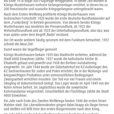
bis Ende 1918 sogar 500 Flugzeuge fertiggestellt. In dieser Zeit wurden in
Königs Wusterhausen mehrere Gefangenenlager errichtet, in denen bis zu
200 französische und russische Kriegsgefangene untergebracht waren.
Nach dem Ersten Weltkrieg profitierte Königs Wusterhausen vom
technischen Fortschritt: 1920 wurde der erste deutsche Rundfunksender auf
dem „Funkerberg“ in Betrieb genommen. Von diesem Sender Königs
Wusterhausen aus sendeten der Presserundfunk, ab 1922 der
Wirtschaftsrundfunk und ab 1923 der Unterhaltungsrundfunk, also das, was
man später unter dem Begriff ‚Radio‘ verstand.
Der Ort wurde seitdem häufig synonym mit dem Funkturm betrachtet. 1957
schrieb die
Neue Zeit
:
Damit waren die Segelflieger gemeint.
Königs Wusterhausen bekam 1935 das Stadtrecht verliehen, während die
Stadt 6000 Einwohner zählte. 1937 wurde die katholische Kirche St.
Elisabeth gebaut und geweiht und 1938 der Berliner Autobahnring
eingeweiht. Im Jahr 1944 wurde am Güterbahnhof ein KZ-Außenlager des
KZ Sachsenhausen für Juden und Polen errichtet, die in der Rüstungs- und
kriegswichtigen Produktion unter unmenschlichen Bedingungen
Zwangsarbeit verrichten mussten. Der Tod von vier Frauen und einem
Säugling ist dokumentarisch belegt. Das Lager wurde im April 1945 von der
Roten Armee befreit. Im Jagdschloss wurde die sowjetische
Kommandantur eingerichtet. Einschließlich der Flüchtlinge zählte die Stadt
9000 Einwohner.
Ein Jahr nach Ende des Zweiten Weltkriegs fanden 1946 die ersten freien
Wahlen statt. Die Liberaldemokraten gingen dabei knapp als Sieger hervor
und stellten mit Willi Hein den ersten Bürgermeister nach dem Krieg.