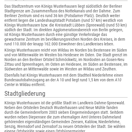
Das Stadtzentrum von Königs Wusterhausen liegt südöstlich der Berliner
Stadtgrenze am Zusammenfluss des Nottekanals und der Dahme. Zum
Berliner Zentrum sind es rund 36 km (Potsdamer Platz). Deutlich weiter
entfernt liegen die Landeshauptstadt Potsdam (rund 57 km) westlich von
Königs Wusterhausen bzw. die Kreisstadt Lübben (Spreewald) (rund 53 km)
südlich der Stadt. Im direkten Agglomerationsbereich von Berlin gelegen,
ist Königs Wusterhausen durch eine günstige Verkehrslage das
gewachsene Zentrum im bevölkerungsreichen Norden des Kreises, in dem
rund 110.000 der knapp 162.000 Einwohner des Landkreises leben.
Königs Wusterhausen reicht von Wildau im Norden bis Bestensee im Süden
und von Mittenwalde im Westen bis Heidesee im Osten. Die Stadt grenzt im
Norden an den Berliner Ortsteil Schmöckwitz, im Nordosten an Gosen-Neu
Zittau und Spreenhagen, im Osten an Heidesee, im Süden an Bestensee, im
Südwesten an Mittenwalde sowie im Westen an Wildau und Zeuthen.
Ebenfalls hat Königs Wusterhausen mit dem Stadtteil Niederlehme einen
Bundesautobahnzugang an der A 10 und liegt rund 1,5 km von dem
A10
Center
in Wildau entfernt.
Stadtgliederung
Königs Wusterhausen ist die größte Stadt im Landkreis Dahme-Spreewald.
Neben den Ortsteilen Deutsch Wusterhausen und Neue Mühle fanden
durch die Gemeindereform 2003 sieben Eingemeindungen statt. Seitdem
wurden neben Diepensee die zum ehemaligen Amt Unteres Dahmeland
gehörenden eigenständigen Gemeinden Zeesen, Kablow, Niederlehme,
Senzig, Wernsdorf und Zernsdorf zu neuen Ortsteilen der Stadt. Sie wählen
eigene Ortsbeiräte sowie einen Ortsbürgermeister.