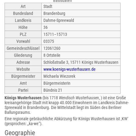
Basisdaten
Art
Stadt
Bundesland
Brandenburg
Landkreis
Dahme-Spreewald
Höhe
36
PLZ
15711–15713
Vorwahl
03375
Gemeindeschlüssel
12061260
Gliederung
8 Ortsteile
Adresse
Schloßstraße 3, 15711 Königs Wusterhausen
Website
www.koenigs-wusterhausen.de
Bürgermeister
Michaela Wiezorek
Amt
Bürgermeisterin
Partei
Bündnis 21
Königs Wusterhausen
(bis 1718
Wendisch Wusterhausen
, ) ist eine Große
kreisangehörige Stadt mit knapp 40.000 Einwohnern im Landkreis Dahme-
Spreewald in Brandenburg. Die Mittelstadt liegt im Süden des Berliner
Ballungsraums.
Eine regionale gebräuchliche Abkürzung für Königs Wusterhausen ist ‚KW‘
(gesprochen: „ka-we“).
Geographie