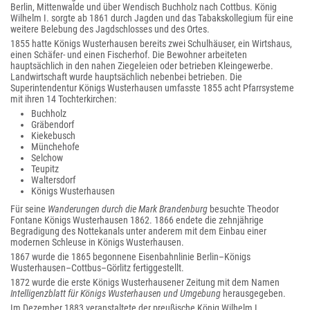
Berlin, Mittenwalde und über Wendisch Buchholz nach Cottbus. König
Wilhelm I. sorgte ab 1861 durch Jagden und das Tabakskollegium für eine
weitere Belebung des Jagdschlosses und des Ortes.
1855 hatte Königs Wusterhausen bereits zwei Schulhäuser, ein Wirtshaus,
einen Schäfer- und einen Fischerhof. Die Bewohner arbeiteten
hauptsächlich in den nahen Ziegeleien oder betrieben Kleingewerbe.
Landwirtschaft wurde hauptsächlich nebenbei betrieben. Die
Superintendentur Königs Wusterhausen umfasste 1855 acht Pfarrsysteme
mit ihren 14 Tochterkirchen:
Buchholz
Gräbendorf
Kiekebusch
Münchehofe
Selchow
Teupitz
Waltersdorf
Königs Wusterhausen
Für seine
Wanderungen durch die Mark Brandenburg
besuchte Theodor
Fontane Königs Wusterhausen 1862. 1866 endete die zehnjährige
Begradigung des Nottekanals unter anderem mit dem Einbau einer
modernen Schleuse in Königs Wusterhausen.
1867 wurde die 1865 begonnene Eisenbahnlinie Berlin–Königs
Wusterhausen–Cottbus–Görlitz fertiggestellt.
1872 wurde die erste Königs Wusterhausener Zeitung mit dem Namen
Intelligenzblatt für Königs Wusterhausen und Umgebung
herausgegeben.
Im Dezember 1883 veranstaltete der preußische König Wilhelm I.