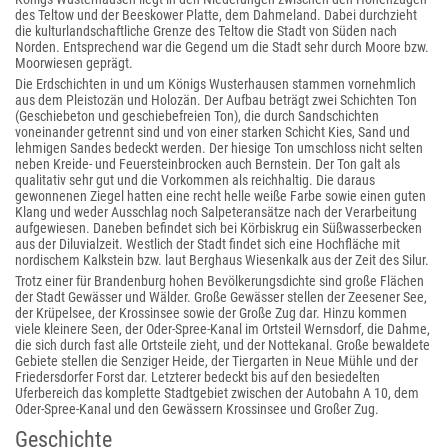
des Teltow und der Beeskower Platte, dem Dahmeland. Dabei durchzieht
die kulturlandschaftliche Grenze des Teltow die Stadt von Süden nach
Norden. Entsprechend war die Gegend um die Stadt sehr durch Moore bzw.
Moorwiesen geprägt.
Die Erdschichten in und um Königs Wusterhausen stammen vornehmlich
aus dem Pleistozän und Holozän. Der Aufbau beträgt zwei Schichten Ton
(Geschiebeton und geschiebefreien Ton), die durch Sandschichten
voneinander getrennt sind und von einer starken Schicht Kies, Sand und
lehmigen Sandes bedeckt werden. Der hiesige Ton umschloss nicht selten
neben Kreide- und Feuersteinbrocken auch Bernstein. Der Ton galt als
qualitativ sehr gut und die Vorkommen als reichhaltig. Die daraus
gewonnenen Ziegel hatten eine recht helle weiße Farbe sowie einen guten
Klang und weder Ausschlag noch Salpeteransätze nach der Verarbeitung
aufgewiesen. Daneben befindet sich bei Körbiskrug ein Süßwasserbecken
aus der Diluvialzeit. Westlich der Stadt findet sich eine Hochfläche mit
nordischem Kalkstein bzw. laut Berghaus Wiesenkalk aus der Zeit des Silur.
Trotz einer für Brandenburg hohen Bevölkerungsdichte sind große Flächen
der Stadt Gewässer und Wälder. Große Gewässer stellen der Zeesener See,
der Krüpelsee, der Krossinsee sowie der Große Zug dar. Hinzu kommen
viele kleinere Seen, der Oder-Spree-Kanal im Ortsteil Wernsdorf, die Dahme,
die sich durch fast alle Ortsteile zieht, und der Notte
kanal. Große bewaldete
Gebiete stellen die Senziger Heide, der Tiergarten in Neue Mühle und der
Friedersdorfer Forst dar. Letzterer bedeckt bis auf den besiedelten
Uferbereich das komplette Stadtgebiet zwischen der Autobahn A 10, dem
Oder-Spree-Kanal und den Gewässern Krossinsee und Großer Zug.
Geschichte