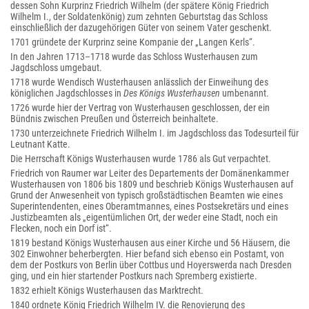
dessen Sohn Kurprinz Friedrich Wilhelm (der spätere König Friedrich
Wilhelm I., der Soldatenkönig) zum zehnten Geburtstag das Schloss
einschließlich der dazugehörigen Güter von seinem Vater geschenkt.
1701 gründete der Kurprinz seine Kompanie der „Langen Kerls“.
In den Jahren 1713–1718 wurde das Schloss Wusterhausen zum
Jagdschloss umgebaut.
1718 wurde Wendisch Wusterhausen anlässlich der Einweihung des
königlichen Jagdschlosses in
Des Königs Wusterhausen
umbenannt.
1726 wurde hier der Vertrag von Wusterhausen geschlossen, der ein
Bündnis zwischen Preußen und Österreich beinhaltete.
1730 unterzeichnete Friedrich Wilhelm I. im Jagdschloss das Todesurteil für
Leutnant Katte.
Die Herrschaft Königs Wusterhausen wurde 1786 als Gut verpachtet.
Friedrich von Raumer war Leiter des Departements der Domänenkammer
Wusterhausen von 1806 bis 1809 und beschrieb Königs Wusterhausen auf
Grund der Anwesenheit von typisch großstädtischen Beamten wie eines
Superintendenten, eines Oberamtmannes, eines Postsekretärs und eines
Justizbeamten als „eigentümlichen Ort, der weder eine Stadt, noch ein
Flecken, noch ein Dorf ist“.
1819 bestand Königs Wusterhausen aus einer Kirche und 56 Häusern, die
302 Einwohner beherbergten. Hier befand sich ebenso ein Postamt, von
dem der Postkurs von Berlin über Cottbus und Hoyerswerda nach Dresden
ging, und ein hier startender Postkurs nach Spremberg existierte.
1832 erhielt Königs Wusterhausen das Marktrecht.
1840 ordnete König Friedrich Wilhelm IV. die Renovierung des