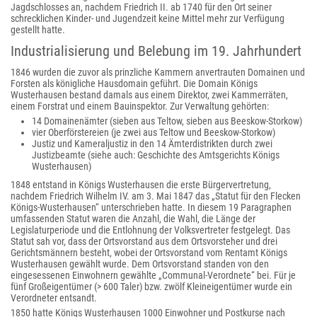
Jagdschlosses an, nachdem Friedrich II. ab 1740 für den Ort seiner
schrecklichen Kinder- und Jugendzeit keine Mittel mehr zur Verfügung
gestellt hatte.
Industrialisierung und Belebung im 19. Jahrhundert
1846 wurden die zuvor als prinzliche Kammern anvertrauten Domainen und
Forsten als königliche Hausdomain geführt. Die Domain Königs
Wusterhausen bestand damals aus einem Direktor, zwei Kammerräten,
einem Forstrat und einem Bauinspektor. Zur Verwaltung gehörten:
14 Domainenämter (sieben aus Teltow, sieben aus Beeskow-Storkow)
vier Oberförstereien (je zwei aus Teltow und Beeskow-Storkow)
Justiz und Kameraljustiz in den 14 Ämterdistrikten durch zwei
Justizbeamte (siehe auch: Geschichte des Amtsgerichts Königs
Wusterhausen)
1848 entstand in Königs Wusterhausen die erste Bürgervertretung,
nachdem Friedrich Wilhelm IV. am 3. Mai 1847 das „Statut für den Flecken
Königs-Wusterhausen“ unterschrieben hatte. In diesem 19 Paragraphen
umfassenden Statut waren die Anzahl, die Wahl, die Länge der
Legislaturperiode und die Entlohnung der Volksvertreter festgelegt. Das
Statut sah vor, dass der Ortsvorstand aus dem Ortsvorsteher und drei
Gerichtsmännern besteht, wobei der Ortsvorstand vom Rentamt Königs
Wusterhausen gewählt wurde. Dem Ortsvorstand standen von den
eingesessenen Einwohnern gewählte „Communal-Verordnete“ bei. Für je
fünf Großeigentümer (> 600 Taler) bzw. zwölf Kleineigentümer wurde ein
Verordneter entsandt.
1850 hatte Königs Wusterhausen 1000 Einwohner und Postkurse nach