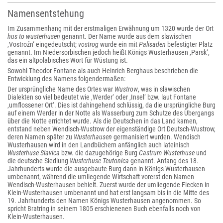
Namensentstehung
Im Zusammenhang mit der erstmaligen Erwähnung um 1320 wurde der Ort
hus to wusterhusen
genannt. Der Name wurde aus dem slawischen
‚Vostroźn‘ eingedeutscht;
vostrog
wurde ein mit
Palisaden
befestigter Platz
genannt. Im Niedersorbischen jedoch heißt Königs Wusterhausen ‚Parsk‘,
das ein altpolabisches Wort für Wüstung ist.
Sowohl Theodor Fontane als auch Heinrich Berghaus beschrieben die
Entwicklung des Namens folgendermaßen:
Der ursprüngliche Name des Ortes war
Wustrow
, was in slawischen
Dialekten so viel bedeutet wie ‚Werder‘ oder ‚Insel‘ bzw. laut Fontane
‚umflossener Ort‘. Dies ist dahingehend schlüssig, da die ursprüngliche Burg
auf einem Werder in der Notte als Wasserburg zum Schutze des Übergangs
über die Notte errichtet wurde. Als die Deutschen in das Land kamen,
entstand neben Wendisch-Wustrow der eigenständige Ort Deutsch-Wustrow,
deren Namen später zu
Wusterhausen
germanisiert wurden. Wendisch
Wusterhausen wird in den Landbüchern anfänglich auch lateinisch
Wusterhuse Slavica
bzw. die dazugehörige Burg
Castrum Wusterhuse
und
die deutsche Siedlung
Wusterhuse Teutonica
genannt. Anfang des 18.
Jahrhunderts wurde die ausgebaute Burg dann in Königs Wusterhausen
umbenannt, während die umliegende Wirtschaft vorerst den Namen
Wendisch-Wusterhausen behielt. Zuerst wurde der umliegende Flecken in
Klein-Wusterhausen umbenannt und hat erst langsam bis in die Mitte des
19. Jahrhunderts den Namen Königs Wusterhausen angenommen. So
spricht Bratring in seinem 1805 erschienenen Buch ebenfalls noch von
Klein-Wusterhausen.