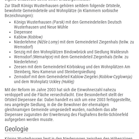
Zur Stadt Königs Wusterhausen gehören seitdem folgende Ortsteile,
bewohnte Gemeindeteile und Wohnplätze (in Klammern sorbische
Bezeichnungen):
Königs Wusterhausen
(Parsk)
mit den Gemeindeteilen Deutsch
Wusterhausen und Neue Mühle
Diepensee
Kablow
(Kobłow)
Niederlehme
(Nižše Łomy)
mit dem Gemeindeteil Ziegenhals (teilw. zu
Wernsdorf)
Senzig mit den Wohnplätzen Bindowbrück und Siedlung Waldesruh
Wernsdorf
(Wernaŕejce)
mit dem Gemeindeteil Ziegenhals (teilw. zu
Niederlehme)
Zeesen mit dem Gemeindeteil Körbiskrug und den Wohnplätzen Am
Steinberg, Neu Kamerun und Steinbergsiedlung
Zernsdorf mit dem Gemeindeteil Kablow-Ziegelei
(Kobłow-Cyglownja)
und dem Wohnplatz Uckley
(Huklej)
Mit der Reform im Jahre 2003 hat sich die Einwohnerzahl nahezu
verdoppelt und die Fläche versechsfacht. Eine Besonderheit stellt der
Ortsteil Diepensee dar. Dabei handelt es sich um eine 2003 fertiggestellte,
neu angelegte Siedlung, in die die Bewohner der ehemaligen
gleichnamigen Gemeinde umgesiedelt wurden, nachdem das alte
Diepensee zugunsten der Erweiterung des Flughafens Berlin-Schönefeld
aufgegeben werden musste.
Geologie
Königs Wusterhausen liegt in den Niederungen zwischen den Höhenzügen