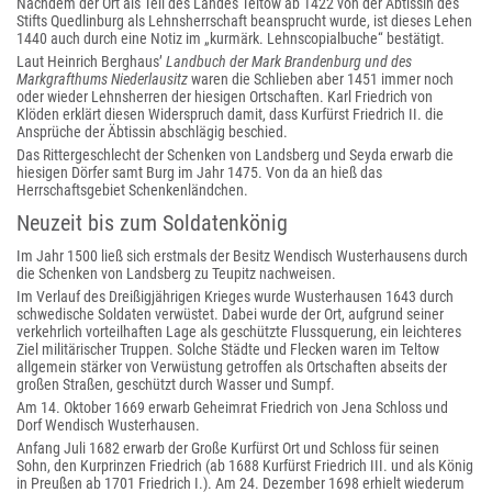
Nachdem der Ort als Teil des Landes Teltow ab 1422 von der Äbtissin des
Stifts Quedlinburg als Lehnsherrschaft beansprucht wurde, ist dieses Lehen
1440 auch durch eine Notiz im „kurmärk. Lehnscopialbuche“ bestätigt.
Laut Heinrich Berghaus’
Landbuch der Mark Brandenburg und des
Markgrafthums Niederlausitz
waren die Schlieben aber 1451 immer noch
oder wieder Lehnsherren der hiesigen Ortschaften. Karl Friedrich von
Klöden erklärt diesen Widerspruch damit, dass Kurfürst Friedrich II. die
Ansprüche der Äbtissin abschlägig beschied.
Das Rittergeschlecht der Schenken von Landsberg und Seyda erwarb die
hiesigen Dörfer samt Burg im Jahr 1475. Von da an hieß das
Herrschaftsgebiet Schenkenländchen.
Neuzeit bis zum Soldatenkönig
Im Jahr 1500 ließ sich erstmals der Besitz Wendisch Wusterhausens durch
die Schenken von Landsberg zu Teupitz nachweisen.
Im Verlauf des Dreißigjährigen Krieges wurde Wusterhausen 1643 durch
schwedische Soldaten verwüstet. Dabei wurde der Ort, aufgrund seiner
verkehrlich vorteilhaften Lage als geschützte Flussquerung, ein leichteres
Ziel militärischer Truppen. Solche Städte und Flecken waren im Teltow
allgemein stärker von Verwüstung getroffen als Ortschaften abseits der
großen Straßen, geschützt durch Wasser und Sumpf.
Am 14. Oktober 1669 erwarb Geheimrat Friedrich von Jena Schloss und
Dorf Wendisch Wusterhausen.
Anfang Juli 1682 erwarb der Große Kurfürst Ort und Schloss für seinen
Sohn, den Kurprinzen Friedrich (ab 1688 Kurfürst Friedrich III. und als König
in Preußen ab 1701 Friedrich I.). Am 24. Dezember 1698 erhielt wiederum