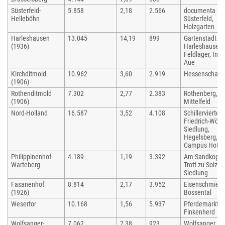
Süsterfeld-
5.858
2,18
2.566
documenta ur
Helleböhn
Süsterfeld,
Holzgarten
Harleshausen
13.045
14,19
899
Gartenstadt
(1936)
Harleshausen
Feldlager, In d
Aue
Kirchditmold
10.962
3,60
2.919
Hessenschanz
(1906)
Rothenditmold
7.302
2,77
2.383
Rothenberg,
(1906)
Mittelfeld
Nord-Holland
16.587
3,52
4.108
Schillerviertel,
Friedrich-Wöhl
Siedlung,
Hegelsberg,
Campus HoPl
Philippinenhof-
4.189
1,19
3.392
Am Sandkopf, 
Warteberg
Trott-zu-Solz-
Siedlung
Fasanenhof
8.814
2,17
3.952
Eisenschmiede
(1926)
Bossental
Wesertor
10.168
1,56
5.937
Pferdemarkt,
Finkenherd
Wolfsanger-
7.062
7,38
923
Wolfsanger (19