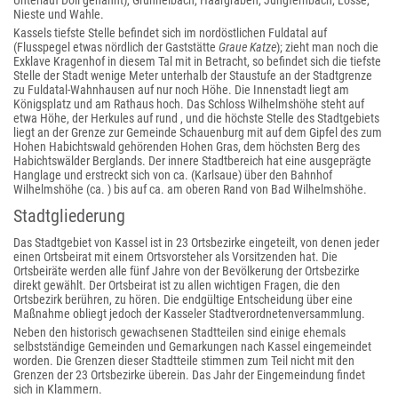
Unterlauf Döll genannt), Grunnelbach, Haargraben, Jungfernbach, Losse,
Nieste und Wahle.
Kassels tiefste Stelle befindet sich im nordöstlichen Fuldatal auf
(Flusspegel etwas nördlich der Gaststätte
Graue Katze
); zieht man noch die
Exklave Kragenhof in diesem Tal mit in Betracht, so befindet sich die tiefste
Stelle der Stadt wenige Meter unterhalb der Staustufe an der Stadtgrenze
zu Fuldatal-Wahnhausen auf nur noch Höhe. Die Innenstadt liegt am
Königsplatz und am Rathaus hoch. Das Schloss Wilhelmshöhe steht auf
etwa Höhe, der Herkules auf rund , und die höchste Stelle des Stadtgebiets
liegt an der Grenze zur Gemeinde Schauenburg mit auf dem Gipfel des zum
Hohen Habichtswald gehörenden Hohen Gras, dem höchsten Berg des
Habichtswälder Berglands. Der innere Stadtbereich hat eine ausgeprägte
Hanglage und erstreckt sich von ca. (Karlsaue) über den Bahnhof
Wilhelmshöhe (ca. ) bis auf ca. am oberen Rand von Bad Wilhelmshöhe.
Stadtgliederung
Das Stadtgebiet von Kassel ist in 23 Ortsbezirke eingeteilt, von denen jeder
einen Ortsbeirat mit einem Ortsvorsteher als Vorsitzenden hat. Die
Ortsbeiräte werden alle fünf Jahre von der Bevölkerung der Ortsbezirke
direkt gewählt. Der Ortsbeirat ist zu allen wichtigen Fragen, die den
Ortsbezirk berühren, zu hören. Die endgültige Entscheidung über eine
Maßnahme obliegt jedoch der Kasseler Stadtverordnetenversammlung.
Neben den historisch gewachsenen Stadtteilen sind einige ehemals
selbstständige Gemeinden und Gemarkungen nach Kassel eingemeindet
worden. Die Grenzen dieser Stadtteile stimmen zum Teil nicht mit den
Grenzen der 23 Ortsbezirke überein. Das Jahr der Eingemeindung findet
sich in Klammern.