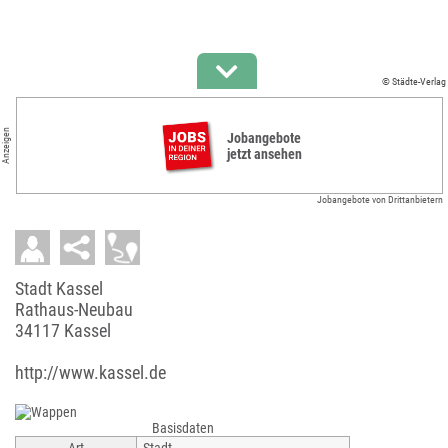
© Städte-Verlag
Anzeigen
Jobangebote
jetzt ansehen
Jobangebote von Drittanbietern
Stadt Kassel
Rathaus-Neubau
34117 Kassel
http://www.kassel.de
Basisdaten