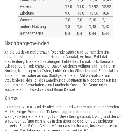
Verkehr
12,8
13,0
12,92
12,92
Erholung
9,6
10,0
10,56
10,6
Wasser
2,0
2,0
2,10
2,11
andere Nutzung
1,8
1,5
1,48
1,48
Betriebsfläche
0,4
0,4
0,44
0,44
Nachbargemeinden
An die Stadt Kassel grenzen folgende Städte und Gemeinden (im
Uhrzeigersinn beginnend im Norden): Ahnatal, Vellmar, Fuldatal,
Staufenberg, Niestetal, Kaufungen, Lohfelden, Fuldabrück, Baunatal,
Schauenburg, Habichtswald. Davon wachsen Vellmar und Fuldatal im
Norden, Kaufungen im Osten, Lohfelden im Südosten und Baunatal im
Süden immer näher an das Stadtgebiet heran. Mit Ausnahme von
Staufenberg, das Teil des Landkreises Göttingen in Niedersachsen ist,
gehören alle Gemeinden zum Landkreis Kassel. Die Gemeinden
kooperieren im Zweckverband Raum Kassel.
Klima
Das Klima ist in Kassel deutlich milder und wärmer als im umgebenden
Mittelgebirge. Wegen der Talkessellage und den höher gelegenen
Waldgebieten ist die Stadt gut vor Unwettern geschützt. Aufgrund der sich
stauenden Luftmassen ist es in den tiefer gelegenen Stadtgebieten
teilweise 3 bis 5 Grad Celsius wärmer als im Umland, insbesondere im
Sommer. Die Jahresmitteltemperatur beträgt ca. 9,1 °C.