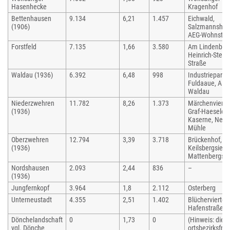
Hasenhecke
Kragenhof
Bettenhausen
9.134
6,21
1.457
Eichwald,
(1906)
Salzmannshau
AEG-Wohnstra
Forstfeld
7.135
1,66
3.580
Am Lindenberg
Heinrich-Steul-
Straße
Waldau (1936)
6.392
6,48
998
Industriepark,
Fuldaaue, Alt-
Waldau
Niederzwehren
11.782
8,26
1.373
Märchenviertel
(1936)
Graf-Haeseler-
Kaserne, Neue
Mühle
Oberzwehren
12.794
3,39
3.718
Brückenhof,
(1936)
Keilsbergsiedl
Mattenbergsie
Nordshausen
2.093
2,44
836
–
(1936)
Jungfernkopf
3.964
1,8
2.112
Osterberg
Unterneustadt
4.355
2,51
1.402
Blücherviertel,
Hafenstraße
Dönchelandschaft
0
1,73
0
(Hinweis: die
vgl. Dönche
ortsbezirksfrei