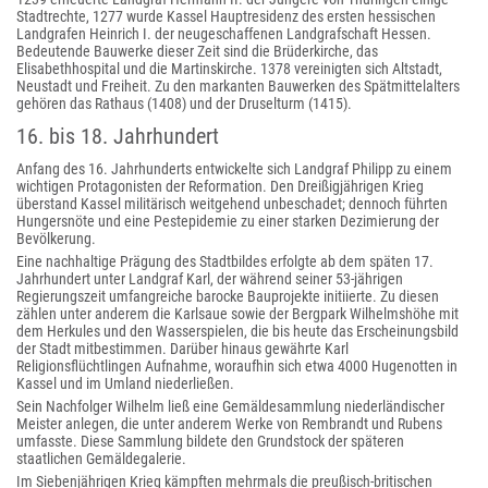
Stadtrechte, 1277 wurde Kassel Hauptresidenz des ersten hessischen
Landgrafen Heinrich I. der neugeschaffenen Landgrafschaft Hessen.
Bedeutende Bauwerke dieser Zeit sind die Brüderkirche, das
Elisabethhospital und die Martinskirche. 1378 vereinigten sich Altstadt,
Neustadt und Freiheit. Zu den markanten Bauwerken des Spätmittelalters
gehören das Rathaus (1408) und der Druselturm (1415).
16. bis 18. Jahrhundert
Anfang des 16. Jahrhunderts entwickelte sich Landgraf Philipp zu einem
wichtigen Protagonisten der Reformation. Den Dreißigjährigen Krieg
überstand Kassel militärisch weitgehend unbeschadet; dennoch führten
Hungersnöte und eine Pestepidemie zu einer starken Dezimierung der
Bevölkerung.
Eine nachhaltige Prägung des Stadtbildes erfolgte ab dem späten 17.
Jahrhundert unter Landgraf Karl, der während seiner 53-jährigen
Regierungszeit umfangreiche barocke Bauprojekte initiierte. Zu diesen
zählen unter anderem die Karlsaue sowie der Bergpark Wilhelmshöhe mit
dem Herkules und den Wasserspielen, die bis heute das Erscheinungsbild
der Stadt mitbestimmen. Darüber hinaus gewährte Karl
Religionsflüchtlingen Aufnahme, woraufhin sich etwa 4000 Hugenotten in
Kassel und im Umland niederließen.
Sein Nachfolger Wilhelm ließ eine Gemäldesammlung niederländischer
Meister anlegen, die unter anderem Werke von Rembrandt und Rubens
umfasste. Diese Sammlung bildete den Grundstock der späteren
staatlichen Gemäldegalerie.
Im Siebenjährigen Krieg kämpften mehrmals die preußisch-britischen