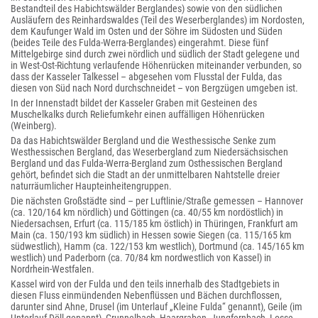
Bestandteil des Habichtswälder Berglandes) sowie von den südlichen
Ausläufern des Reinhardswaldes (Teil des Weserberglandes) im Nordosten,
dem Kaufunger Wald im Osten und der Söhre im Südosten und Süden
(beides Teile des Fulda-Werra-Berglandes) eingerahmt. Diese fünf
Mittelgebirge sind durch zwei nördlich und südlich der Stadt gelegene und
in West-Ost-Richtung verlaufende Höhenrücken miteinander verbunden, so
dass der Kasseler Talkessel – abgesehen vom Flusstal der Fulda, das
diesen von Süd nach Nord durchschneidet – von Bergzügen umgeben ist.
In der Innenstadt bildet der Kasseler Graben mit Gesteinen des
Muschelkalks durch Reliefumkehr einen auffälligen Höhenrücken
(Weinberg).
Da das Habichtswälder Bergland und die Westhessische Senke zum
Westhessischen Bergland, das Weserbergland zum Niedersächsischen
Bergland und das Fulda-Werra-Bergland zum Osthessischen Bergland
gehört, befindet sich die Stadt an der unmittelbaren Nahtstelle dreier
naturräumlicher Haupteinheitengruppen.
Die nächsten Großstädte sind – per Luftlinie/Straße gemessen – Hannover
(ca. 120/164 km nördlich) und Göttingen (ca. 40/55 km nordöstlich) in
Niedersachsen, Erfurt (ca. 115/185 km östlich) in Thüringen, Frankfurt am
Main (ca. 150/193 km südlich) in Hessen sowie Siegen (ca. 115/165 km
südwestlich), Hamm (ca. 122/153 km westlich), Dortmund (ca. 145/165 km
westlich) und Paderborn (ca. 70/84 km nordwestlich von Kassel) in
Nordrhein-Westfalen.
Kassel wird von der Fulda und den teils innerhalb des Stadtgebiets in
diesen Fluss einmündenden Nebenflüssen und Bächen durchflossen,
darunter sind Ahne, Drusel (im Unterlauf „Kleine Fulda“ genannt), Geile (im