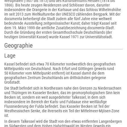
Westphalen (1807 bis 1813) und des Kurfürstentums Hessen (1814 bis
1866). Bis heute zeugen Residenzen und Schlösser davon, darunter
insbesondere die Orangerie in der Karlsaue und das Schloss Wilhelmshöhe
im seit 2013 zum Weltkulturerbe der UNESCO zählenden Bergpark. Mit der
documenta beherbergt die Stadt zudem alle fünf Jahre eine weltweit
bedeutende Ausstellung zeitgenössischer Kunst; daher trägt Kassel seit
dem 19. März 1999 die amtliche Zusatzbezeichnung
documenta-Stadt
.
Durch die Gründung der ersten Gesamthochschule Deutschlands (der
heutigen Universität Kassel) wurde Kassel 1971 zur Universitätsstadt.
Geographie
Lage
Kassel befindet sich etwa 70 Kilometer nordwestlich des geografischen
Mittelpunkts von Deutschland. Nach Erfurt und Göttingen (jeweils rund
50 Kilometer vom Mittelpunkt entfernt) ist Kassel damit die dem
geografischen Zentrum Deutschlands am drittnächsten gelegene
Großstadt.
Die Stadt befindet sich in Nordhessen nahe den Grenzen zu Niedersachsen
und Thüringen im Kasseler Becken, das im geomorphologischen Sinn kein
Becken ist, sondern ein weit ausgedehnter Talkessel, in dem sich
insbesondere im Bereich der Karls- und Fuldaaue eine weitläufige
Flussniederung der Fulda befindet. Das Kasseler Becken ist Teil der
Westhessischen Senke, die ihrerseits ein Teil der Mittelmeer-Mjösen-Zone
ist.
In diesem Talkessel wird die Stadt von den etwas entfernten Langenbergen
im Südwesten und dem Hohen Habichtswald im Westen (jeweils ein