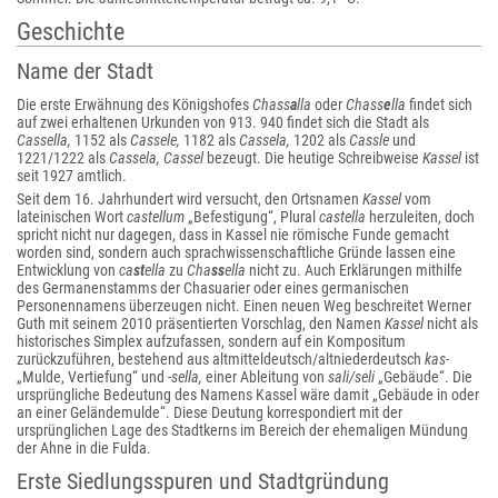
Geschichte
Name der Stadt
Die erste Erwähnung des Königshofes
Chass
a
lla
oder
Chass
e
lla
findet sich
auf zwei erhaltenen Urkunden von 913. 940 findet sich die Stadt als
Cassella,
1152 als
Cassele,
1182 als
Cassela,
1202 als
Cassle
und
1221/1222 als
Cassela, Cassel
bezeugt. Die heutige Schreibweise
Kassel
ist
seit 1927 amtlich.
Seit dem 16. Jahrhundert wird versucht, den Ortsnamen
Kassel
vom
lateinischen Wort
castellum
„Befestigung“, Plural
castella
herzuleiten, doch
spricht nicht nur dagegen, dass in Kassel nie römische Funde gemacht
worden sind, sondern auch sprachwissenschaftliche Gründe lassen eine
Entwicklung von
ca
st
ella
zu
Cha
ss
ella
nicht zu. Auch Erklärungen mithilfe
des Germanenstamms der Chasuarier oder eines germanischen
Personennamens überzeugen nicht. Einen neuen Weg beschreitet Werner
Guth mit seinem 2010 präsentierten Vorschlag, den Namen
Kassel
nicht als
historisches Simplex aufzufassen, sondern auf ein Kompositum
zurückzuführen, bestehend aus altmitteldeutsch/altniederdeutsch
kas-
„Mulde, Vertiefung“ und
-sella,
einer Ableitung von
sali/seli
„Gebäude“. Die
ursprüngliche Bedeutung des Namens Kassel wäre damit „Gebäude in oder
an einer Geländemulde“. Diese Deutung korrespondiert mit der
ursprünglichen Lage des Stadtkerns im Bereich der ehemaligen Mündung
der Ahne in die Fulda.
Erste Siedlungsspuren und Stadtgründung