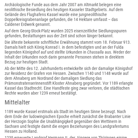
Archäologische Funde aus dem Jahr 2007 am Altmarkt belegen eine
neolithische Besiedlung des heutigen Kasseler Stadtgebiets. Auf dem
Gelände des Flughafens Kassel wurde eine jungneolithische
Doppelkreisgrabenanlage gefunden, die 14 Hektare umfasst – das
Caldener Erdwerk genannt.
Auf dem Georg-Stock-Platz wurden 2025 eisenzeitliche Siedlungsspuren
gefunden, Bestattungen aus der Zeit sind schon länger bekannt.
Die älteste bekannte schriftliche Erwähnung stammt vom 18. Februar 913.
Damals hielt sich König Konrad I. in dem befestigten und an der Fulda
liegenden Königshof auf und stellte Urkunden in
Chassalla
aus. Weder der
Inhalt der Urkunden noch darin genannte Personen stehen in direktem
Bezug zur heutigen Stadt.
Ab der Mitte des 12. Jahrhunderts entwickelte sich der damalige Königshof
zur Residenz der Grafen von Hessen. Zwischen 1140 und 1148 wurde auf
dem Ahnaberg am Nordrand der damaligen Siedlung das
Prämonstratenserinnenstift Kloster Ahnaberg gegründet. Vor 1189 erlangte
Kassel das Stadtrecht. Eine Handfeste ging zwar verloren, die städtischen
Rechte wurden aber 1239 erneut bestätigt.
Mittelalter
1189 wurde Kassel erstmals als Stadt im heutigen Sinne bezeugt. Nach
dem Ende der ludowingischen Epoche erhielt zunächst die Brabanter Linie
der Herzogin Sophie die Unabhängigkeit gegenüber den Wettinern in
Sachsen und festigte damit die engen Beziehungen des Landgrafentums
Hessen zu Holland.
1239 erneuerte Landgraf Hermann II. der Jüngere von Thüringen einige