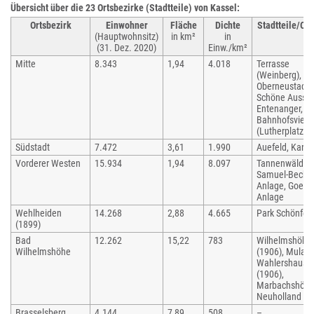
Übersicht über die 23 Ortsbezirke (Stadtteile) von Kassel:
Ortsbezirk
Einwohner
Fläche
Dichte
Stadtteile/Ort
(Hauptwohnsitz)
in km²
in
(31. Dez. 2020)
Einw./km²
Mitte
8.343
1,94
4.018
Terrasse
(Weinberg),
Oberneustadt,
Schöne Aussic
Entenanger,
Bahnhofsvierte
(Lutherplatz)
Südstadt
7.472
3,61
1.990
Auefeld, Karls
Vorderer Westen
15.934
1,94
8.097
Tannenwäldch
Samuel-Becket
Anlage, Goeth
Anlage
Wehlheiden
14.268
2,88
4.665
Park Schönfel
(1899)
Bad
12.262
15,22
783
Wilhelmshöhe
Wilhelmshöhe
(1906), Mulang
Wahlershause
(1906),
Marbachshöhe
Neuholland
Brasselsberg
4.144
7,89
508
–