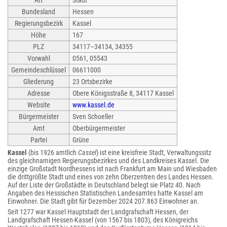
Art
Stadt
Bundesland
Hessen
Regierungsbezirk
Kassel
Höhe
167
PLZ
34117–34134, 34355
Vorwahl
0561, 05543
Gemeindeschlüssel
06611000
Gliederung
23 Ortsbezirke
Adresse
Obere Königsstraße 8, 34117 Kassel
Website
www.kassel.de
Bürgermeister
Sven Schoeller
Amt
Oberbürgermeister
Partei
Grüne
Kassel
(bis 1926 amtlich
Cassel
) ist eine kreisfreie Stadt, Verwaltungssitz
des gleichnamigen Regierungsbezirkes und des Landkreises Kassel. Die
einzige Großstadt Nordhessens ist nach Frankfurt am Main und Wiesbaden
die drittgrößte Stadt und eines von zehn Oberzentren des Landes Hessen.
Auf der Liste der Großstädte in Deutschland belegt sie Platz 40. Nach
Angaben des Hessischen Statistischen Landesamtes hatte Kassel am
Einwohner. Die Stadt gibt für Dezember 2024 207.863 Einwohner an.
Seit 1277 war Kassel Hauptstadt der Landgrafschaft Hessen, der
Landgrafschaft Hessen-Kassel (von 1567 bis 1803), des Königreichs