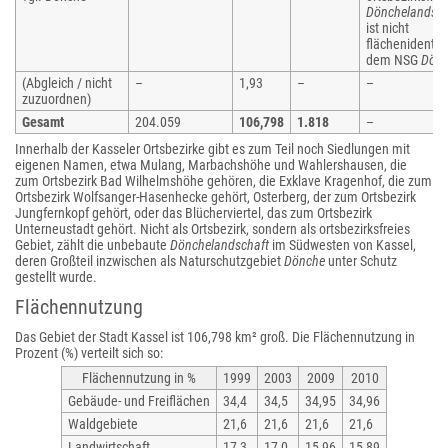
Dönchelandsch
ist nicht
flächenidentis
dem NSG
Dön
(Abgleich / nicht
–
1,93
–
–
zuzuordnen)
Gesamt
204.059
106,798
1.818
–
Innerhalb der Kasseler Ortsbezirke gibt es zum Teil noch Siedlungen mit
eigenen Namen, etwa Mulang, Marbachshöhe und Wahlershausen, die
zum Ortsbezirk Bad Wilhelmshöhe gehören, die Exklave Kragenhof, die zum
Ortsbezirk Wolfsanger-Hasenhecke gehört, Osterberg, der zum Ortsbezirk
Jungfernkopf gehört, oder das Blücherviertel, das zum Ortsbezirk
Unterneustadt gehört. Nicht als Ortsbezirk, sondern als ortsbezirksfreies
Gebiet, zählt die unbebaute
Dönchelandschaft
im Südwesten von Kassel,
deren Großteil inzwischen als Naturschutzgebiet
Dönche
unter Schutz
gestellt wurde.
Flächennutzung
Das Gebiet der Stadt Kassel ist 106,798 km² groß. Die Flächennutzung in
Prozent (%) verteilt sich so:
Flächennutzung in %
1999
2003
2009
2010
Gebäude- und Freiflächen
34,4
34,5
34,95
34,96
Waldgebiete
21,6
21,6
21,6
21,6
Landwirtschaft
17,3
17,0
15,96
15,89