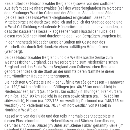
Bestandteil des Habichtswälder Berglandes) sowie von den südlichen
Ausläufern des Reinhardswaldes (Teil des Weserberglandes) im Nordosten,
dem Kaufunger Wald im Osten und der Söhre im Südosten und Süden
(beides Teile des Fulda-Werra-Berglandes) eingerahmt. Diese fünf
Mittelgebirge sind durch zwei nördlich und südlich der Stadt gelegene und
in West-Ost-Richtung verlaufende Höhenrücken miteinander verbunden, so
dass der Kasseler Talkessel – abgesehen vom Flusstal der Fulda, das
diesen von Süd nach Nord durchschneidet – von Bergzügen umgeben ist.
In der Innenstadt bildet der Kasseler Graben mit Gesteinen des
Muschelkalks durch Reliefumkehr einen auffälligen Höhenrücken
(Weinberg).
Da das Habichtswälder Bergland und die Westhessische Senke zum
Westhessischen Bergland, das Weserbergland zum Niedersächsischen
Bergland und das Fulda-Werra-Bergland zum Osthessischen Bergland
gehört, befindet sich die Stadt an der unmittelbaren Nahtstelle dreier
naturräumlicher Haupteinheitengruppen.
Die nächsten Großstädte sind – per Luftlinie/Straße gemessen – Hannover
(ca. 120/164 km nördlich) und Göttingen (ca. 40/55 km nordöstlich) in
Niedersachsen, Erfurt (ca. 115/185 km östlich) in Thüringen, Frankfurt am
Main (ca. 150/193 km südlich) in Hessen sowie Siegen (ca. 115/165 km
südwestlich), Hamm (ca. 122/153 km westlich), Dortmund (ca. 145/165 km
westlich) und Paderborn (ca. 70/84 km nordwestlich von Kassel) in
Nordrhein-Westfalen.
Kassel wird von der Fulda und den teils innerhalb des Stadtgebiets in
diesen Fluss einmündenden Nebenflüssen und Bächen durchflossen,
darunter sind Ahne, Drusel (im Unterlauf „Kleine Fulda“ genannt), Geile (im