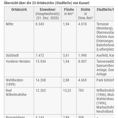
Übersicht über die 23 Ortsbezirke (Stadtteile) von Kassel:
Ortsbezirk
Einwohner
Fläche
Dichte
Stadtteile/Ort
(Hauptwohnsitz)
in km²
in
(31. Dez. 2020)
Einw./km²
Mitte
8.343
1,94
4.018
Terrasse
(Weinberg),
Oberneustadt,
Schöne Aussic
Entenanger,
Bahnhofsvierte
(Lutherplatz)
Südstadt
7.472
3,61
1.990
Auefeld, Karls
Vorderer Westen
15.934
1,94
8.097
Tannenwäldch
Samuel-Becket
Anlage, Goeth
Anlage
Wehlheiden
14.268
2,88
4.665
Park Schönfel
(1899)
Bad
12.262
15,22
783
Wilhelmshöhe
Wilhelmshöhe
(1906), Mulang
Wahlershause
(1906),
Marbachshöhe
Neuholland
Brasselsberg
4.144
7,89
508
–