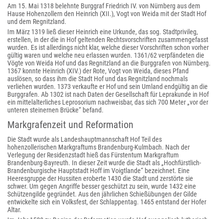
Am 15. Mai 1318 belehnte Burggraf Friedrich IV. von Nürnberg aus dem
Hause Hohenzollern den Heinrich (XII.), Vogt von Weida mit der Stadt Hof
und dem Regnitzland.
Im März 1319 ließ dieser Heinrich eine Urkunde, das sog. Stadtprivileg,
erstellen, in der die in Hof geltenden Rechtsvorschriften zusammengefasst
wurden. Es ist allerdings nicht klar, welche dieser Vorschriften schon vorher
gültig waren und welche neu erlassen wurden. 1361/62 verpfändeten die
Vögte von Weida Hof und das Regnitzland an die Burggrafen von Nürnberg.
1367 konnte Heinrich (XIV.) der Rote, Vogt von Weida, dieses Pfand
auslösen, so dass ihm die Stadt Hof und das Regnitzland nochmals
verliehen wurden. 1373 verkaufte er Hof und sein Umland endgültig an die
Burggrafen. Ab 1302 ist nach Daten der Gesellschaft für Leprakunde in Hof
ein mittelalterliches Leprosorium nachweisbar, das sich 700 Meter „vor der
unteren steinernen Brücke“ befand.
Markgrafenzeit und Reformation
Die Stadt wurde als Landeshauptmannschaft Hof Teil des
hohenzollerischen Markgraftums Brandenburg-Kulmbach. Nach der
Verlegung der Residenzstadt hieß das Fürstentum Markgraftum
Brandenburg-Bayreuth. In dieser Zeit wurde die Stadt als „Hochfürstlich-
Brandenburgische Hauptstadt Hoff im Voigtlande“ bezeichnet. Eine
Heeresgruppe der Hussiten eroberte 1430 die Stadt und zerstörte sie
schwer. Um gegen Angriffe besser geschützt zu sein, wurde 1432 eine
Schützengilde gegründet. Aus den jährlichen Schießübungen der Gilde
entwickelte sich ein Volksfest, der Schlappentag. 1465 entstand der Hofer
Altar.