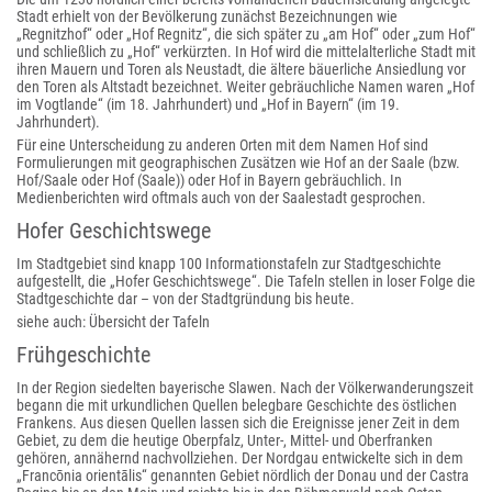
Stadt erhielt von der Bevölkerung zunächst Bezeichnungen wie
„Regnitzhof“ oder „Hof Regnitz“, die sich später zu „am Hof“ oder „zum Hof“
und schließlich zu „Hof“ verkürzten. In Hof wird die mittelalterliche Stadt mit
ihren Mauern und Toren als Neustadt, die ältere bäuerliche Ansiedlung vor
den Toren als Altstadt bezeichnet. Weiter gebräuchliche Namen waren „Hof
im Vogtlande“ (im 18. Jahrhundert) und „Hof in Bayern“ (im 19.
Jahrhundert).
Für eine Unterscheidung zu anderen Orten mit dem Namen Hof sind
Formulierungen mit geographischen Zusätzen wie Hof an der Saale (bzw.
Hof/Saale oder Hof (Saale)) oder Hof in Bayern gebräuchlich. In
Medienberichten wird oftmals auch von der Saalestadt gesprochen.
Hofer Geschichtswege
Im Stadtgebiet sind knapp 100 Informationstafeln zur Stadtgeschichte
aufgestellt, die „Hofer Geschichtswege“. Die Tafeln stellen in loser Folge die
Stadtgeschichte dar – von der Stadtgründung bis heute.
siehe auch: Übersicht der Tafeln
Frühgeschichte
In der Region siedelten bayerische Slawen. Nach der Völkerwanderungszeit
begann die mit urkundlichen Quellen belegbare Geschichte des östlichen
Frankens. Aus diesen Quellen lassen sich die Ereignisse jener Zeit in dem
Gebiet, zu dem die heutige Oberpfalz, Unter-, Mittel- und Oberfranken
gehören, annähernd nachvollziehen. Der Nordgau entwickelte sich in dem
„Francōnia orientālis“ genannten Gebiet nördlich der Donau und der Castra