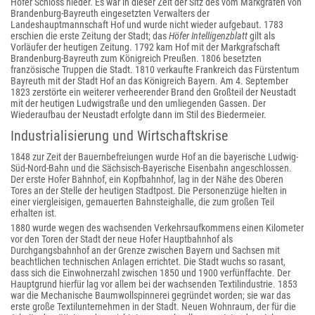
Hofer Schloss nieder. Es war in dieser Zeit der Sitz des vom Markgrafen von
Brandenburg-Bayreuth eingesetzten Verwalters der
Landeshauptmannschaft Hof und wurde nicht wieder aufgebaut. 1783
erschien die erste Zeitung der Stadt; das
Höfer Intelligenzblatt
gilt als
Vorläufer der heutigen Zeitung. 1792 kam Hof mit der Markgrafschaft
Brandenburg-Bayreuth zum Königreich Preußen. 1806 besetzten
französische Truppen die Stadt. 1810 verkaufte Frankreich das Fürstentum
Bayreuth mit der Stadt Hof an das Königreich Bayern. Am 4. September
1823 zerstörte ein weiterer verheerender Brand den Großteil der Neustadt
mit der heutigen Ludwigstraße und den umliegenden Gassen. Der
Wiederaufbau der Neustadt erfolgte dann im Stil des Biedermeier.
Industrialisierung und Wirtschaftskrise
1848 zur Zeit der Bauernbefreiungen wurde Hof an die bayerische Ludwig-
Süd-Nord-Bahn und die Sächsisch-Bayerische Eisenbahn angeschlossen.
Der erste Hofer Bahnhof, ein Kopfbahnhof, lag in der Nähe des Oberen
Tores an der Stelle der heutigen Stadtpost. Die Personenzüge hielten in
einer viergleisigen, gemauerten Bahnsteighalle, die zum großen Teil
erhalten ist.
1880 wurde wegen des wachsenden Verkehrsaufkommens einen Kilometer
vor den Toren der Stadt der neue Hofer Hauptbahnhof als
Durchgangsbahnhof an der Grenze zwischen Bayern und Sachsen mit
beachtlichen technischen Anlagen errichtet. Die Stadt wuchs so rasant,
dass sich die Einwohnerzahl zwischen 1850 und 1900 verfünffachte. Der
Hauptgrund hierfür lag vor allem bei der wachsenden Textilindustrie. 1853
war die Mechanische Baumwollspinnerei gegründet worden; sie war das
erste große Textilunternehmen in der Stadt. Neuen Wohnraum, der für die