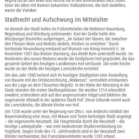
Regina bis an den Main und reichte bis in den Böhmerwald nach Osten.
Einer der alten mit Namen bekannten Volksstämme, die dort siedelten,
waren die Varisker.
Stadtrecht und Aufschwung im Mittelalter
Im Bereich der Stadt trafen im Frühmittelalter die Bistümer Naumburg,
Regensburg und Würzburg aufeinander. Karl der Große hatte den
Würzburger Bischöfen aufgetragen, „im Gebiet der Slaven, die zwischen
den Flüssen Main und Rednitz siedeln, Kirchen zu errichten.“ Durch
territoriale Neuordnung entstand auf Wunsch von König Heinrich II. im
November 1007 das Bistum Bamberg, das direkt Rom unterstellt wurde. Im
Nordosten des neuen Bistums wurde die Großpfarrei Hof gegründet, die das
gesamte Gebiet des heutigen Landkreises Hof umfasste. Die erste Kirche
wurde an der Stelle der heutigen Lorenzkirche errichtet.
Um das Jahr 1080 befand sich im heutigen Stadtgebiet eine Ansiedlung
von Bauern mit der Ortsbezeichnung „Rekkenze“, vermutlich entstanden
aus der Lage an dem Flüsschen Regnitz. In der Nähe der Mündung in die
Saale standen die ersten Siedlungshäuser. Sie wurden 1214 urkundlich
erwähnt, erstreckten sich auf den angrenzenden Hügel und bildeten die
sogenannte Altstadt in der späteren Stadt Hof. Diese Urkunde nennt auch
die Lorenzkirche, die älteste Kirche von Hof.
Um 1230 wurde unter der Regierung von Otto I. von Andechs nördlich der
Bauernsiedlung eine neue, mit Mauer und Toren befestigte Stadt angelegt
– die sogenannte Neustadt. Die Hauptstraße durch die Neustadt – die
heutige Ludwigstraße – war eine bedeutende Straßenverbindung ins
Vogtland. Gegen Ende des 13. Jahrhunderts sind in der Neustadt zwei
Klöster nachweisbar, das Franziskanerkloster wurde 1292 erbaut.