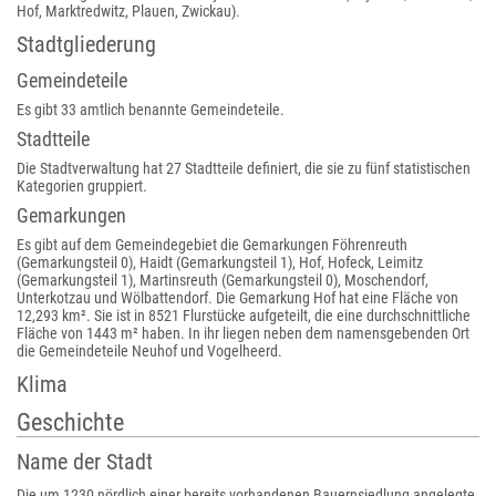
Hof, Marktredwitz, Plauen, Zwickau).
Stadtgliederung
Gemeindeteile
Es gibt 33 amtlich benannte Gemeindeteile.
Stadtteile
Die Stadtverwaltung hat 27 Stadtteile definiert, die sie zu fünf statistischen
Kategorien gruppiert.
Gemarkungen
Es gibt auf dem Gemeindegebiet die Gemarkungen Föhrenreuth
(Gemarkungsteil 0), Haidt (Gemarkungsteil 1), Hof, Hofeck, Leimitz
(Gemarkungsteil 1), Martinsreuth (Gemarkungsteil 0), Moschendorf,
Unterkotzau und Wölbattendorf. Die Gemarkung Hof hat eine Fläche von
12,293 km². Sie ist in 8521 Flurstücke aufgeteilt, die eine durchschnittliche
Fläche von 1443 m² haben. In ihr liegen neben dem namensgebenden Ort
die Gemeindeteile Neuhof und Vogelheerd.
Klima
Geschichte
Name der Stadt
Die um 1230 nördlich einer bereits vorhandenen Bauernsiedlung angelegte