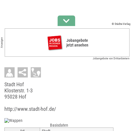
© Städte-Verlag
Anzeigen
Jobangebote
jetzt ansehen
Jobangebote von Drittanbietern
Stadt Hof
Klosterstr. 1-3
95028 Hof
http://www.stadt-hof.de/
Basisdaten