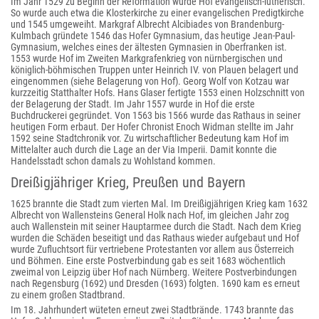
Im Jahr 1529 zu Beginn der Reformation wurde Hof evangelisch-lutherisch.
So wurde auch etwa die Klosterkirche zu einer evangelischen Predigtkirche
und 1545 umgeweiht. Markgraf Albrecht Alcibiades von Brandenburg-
Kulmbach gründete 1546 das Hofer Gymnasium, das heutige Jean-Paul-
Gymnasium, welches eines der ältesten Gymnasien in Oberfranken ist.
1553 wurde Hof im Zweiten Markgrafenkrieg von nürnbergischen und
königlich-böhmischen Truppen unter Heinrich IV. von Plauen belagert und
eingenommen (siehe Belagerung von Hof). Georg Wolf von Kotzau war
kurzzeitig Statthalter Hofs. Hans Glaser fertigte 1553 einen Holzschnitt von
der Belagerung der Stadt. Im Jahr 1557 wurde in Hof die erste
Buchdruckerei gegründet. Von 1563 bis 1566 wurde das Rathaus in seiner
heutigen Form erbaut. Der Hofer Chronist Enoch Widman stellte im Jahr
1592 seine Stadtchronik vor. Zu wirtschaftlicher Bedeutung kam Hof im
Mittelalter auch durch die Lage an der Via Imperii. Damit konnte die
Handelsstadt schon damals zu Wohlstand kommen.
Dreißigjähriger Krieg, Preußen und Bayern
1625 brannte die Stadt zum vierten Mal. Im Dreißigjährigen Krieg kam 1632
Albrecht von Wallensteins General Holk nach Hof, im gleichen Jahr zog
auch Wallenstein mit seiner Hauptarmee durch die Stadt. Nach dem Krieg
wurden die Schäden beseitigt und das Rathaus wieder aufgebaut und Hof
wurde Zufluchtsort für vertriebene Protestanten vor allem aus Österreich
und Böhmen. Eine erste Postverbindung gab es seit 1683 wöchentlich
zweimal von Leipzig über Hof nach Nürnberg. Weitere Postverbindungen
nach Regensburg (1692) und Dresden (1693) folgten. 1690 kam es erneut
zu einem großen Stadtbrand.
Im 18. Jahrhundert wüteten erneut zwei Stadtbrände. 1743 brannte das