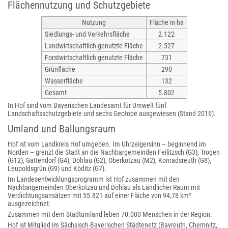
Flächennutzung und Schutzgebiete
Nutzung
Fläche in ha
Siedlungs- und Verkehrsfläche
2.122
Landwirtschaftlich genutzte Fläche
2.527
Forstwirtschaftlich genutzte Fläche
731
Grünfläche
290
Wasserfläche
132
Gesamt
5.802
In Hof sind vom Bayerischen Landesamt für Umwelt fünf
Landschaftsschutzgebiete und sechs Geotope ausgewiesen (Stand 2016).
Umland und Ballungsraum
Hof ist vom Landkreis Hof umgeben. Im Uhrzeigersinn – beginnend im
Norden – grenzt die Stadt an die Nachbargemeinden Feilitzsch (G3), Trogen
(G12), Gattendorf (G4), Döhlau (G2), Oberkotzau (M2), Konradsreuth (G8),
Leupoldsgrün (G9) und Köditz (G7).
Im Landesentwicklungsprogramm ist Hof zusammen mit den
Nachbargemeinden Oberkotzau und Döhlau als Ländlicher Raum mit
Verdichtungsansätzen mit 55.821 auf einer Fläche von 94,78 km²
ausgezeichnet.
Zusammen mit dem Stadtumland leben 70.000 Menschen in der Region.
Hof ist Mitglied im Sächsisch-Bayerischen Städtenetz (Bayreuth, Chemnitz,