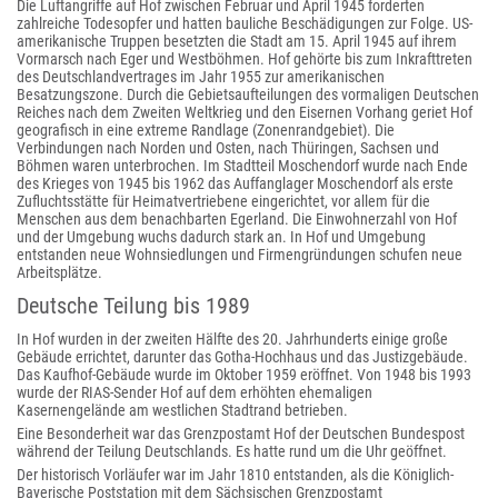
Die Luftangriffe auf Hof zwischen Februar und April 1945 forderten
zahlreiche Todesopfer und hatten bauliche Beschädigungen zur Folge. US-
amerikanische Truppen besetzten die Stadt am 15. April 1945 auf ihrem
Vormarsch nach Eger und Westböhmen. Hof gehörte bis zum Inkrafttreten
des Deutschlandvertrages im Jahr 1955 zur amerikanischen
Besatzungszone. Durch die Gebietsaufteilungen des vormaligen Deutschen
Reiches nach dem Zweiten Weltkrieg und den Eisernen Vorhang geriet Hof
geografisch in eine extreme Randlage (Zonenrandgebiet). Die
Verbindungen nach Norden und Osten, nach Thüringen, Sachsen und
Böhmen waren unterbrochen. Im Stadtteil Moschendorf wurde nach Ende
des Krieges von 1945 bis 1962 das Auffanglager Moschendorf als erste
Zufluchtsstätte für Heimatvertriebene eingerichtet, vor allem für die
Menschen aus dem benachbarten Egerland. Die Einwohnerzahl von Hof
und der Umgebung wuchs dadurch stark an. In Hof und Umgebung
entstanden neue Wohnsiedlungen und Firmengründungen schufen neue
Arbeitsplätze.
Deutsche Teilung bis 1989
In Hof wurden in der zweiten Hälfte des 20. Jahrhunderts einige große
Gebäude errichtet, darunter das Gotha-Hochhaus und das Justizgebäude.
Das Kaufhof-Gebäude wurde im Oktober 1959 eröffnet. Von 1948 bis 1993
wurde der RIAS-Sender Hof auf dem erhöhten ehemaligen
Kasernengelände am westlichen Stadtrand betrieben.
Eine Besonderheit war das Grenzpostamt Hof der Deutschen Bundespost
während der Teilung Deutschlands. Es hatte rund um die Uhr geöffnet.
Der historisch Vorläufer war im Jahr 1810 entstanden, als die Königlich-
Bayerische Poststation mit dem Sächsischen Grenzpostamt