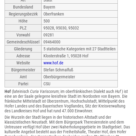
Art
Stadt
Bundesland
Bayern
Regierungsbezirk
Oberfranken
Höhe
500
PLZ
95028, 95030, 95032
Vorwahl
09281
Gemeindeschlüssel
09464000
Gliederung
5 statistische Kategorien mit 27 Stadtteilen
Adresse
Klosterstraße 1, 95028 Hof
Website
www.hof.de
Bürgermeister
Stefan Schmalfuß
Amt
Oberbürgermeister
Partei
CSU
Hof
(lateinisch
Curia Variscorum
; im oberfränkischen Dialekt auch
Huf
) ist
eine an der Saale gelegene kreisfreie Stadt im Nordosten von Bayern. Die
fränkische Mittelstadt ist Oberzentrum, Hochschulstadt, Mittelpunkt des
Hofer Landes und des Bayerischen Vogtlandes, Sitz der Kreisverwaltung
des Landkreises Hof und hat rund 47.000 Einwohner.
Die Wurzeln der Stadt liegen in der historischen Altstadt und der
klassizistischen Neustadt. Mit dem Bürgerpark Theresienstein und dem
Untreusee verfügt Hof über zwei Naherholungsgebiete im Stadtgebiet. Das
kulturelle Angebot besteht aus der Freiheitshalle, Theater Hof, den Hofer