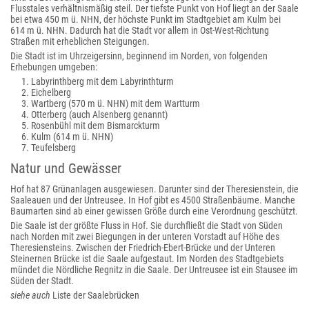
Flusstales verhältnismäßig steil. Der tiefste Punkt von Hof liegt an der Saale
bei etwa 450 m ü. NHN, der höchste Punkt im Stadtgebiet am Kulm bei
614 m ü. NHN. Dadurch hat die Stadt vor allem in Ost-West-Richtung
Straßen mit erheblichen Steigungen.
Die Stadt ist im Uhrzeigersinn, beginnend im Norden, von folgenden
Erhebungen umgeben:
Labyrinthberg mit dem Labyrinthturm
Eichelberg
Wartberg (570 m ü. NHN) mit dem Wartturm
Otterberg (auch Alsenberg genannt)
Rosenbühl mit dem Bismarckturm
Kulm (614 m ü. NHN)
Teufelsberg
Natur und Gewässer
Hof hat 87 Grünanlagen ausgewiesen. Darunter sind der Theresienstein, die
Saaleauen und der Untreusee. In Hof gibt es 4500 Straßenbäume. Manche
Baumarten sind ab einer gewissen Größe durch eine Verordnung geschützt.
Die Saale ist der größte Fluss in Hof. Sie durchfließt die Stadt von Süden
nach Norden mit zwei Biegungen in der unteren Vorstadt auf Höhe des
Theresiensteins. Zwischen der Friedrich-Ebert-Brücke und der Unteren
Steinernen Brücke ist die Saale aufgestaut. Im Norden des Stadtgebiets
mündet die Nördliche Regnitz in die Saale. Der Untreusee ist ein Stausee im
Süden der Stadt.
siehe auch
Liste der Saalebrücken