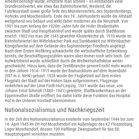
Arbeiter benötigt wurde, errichtete man schnell – es entstanden viele
Gründerzeitviertel, wie etwa das Bahnhofsviertel, Westend, die
Fabrikvorstadt sowie große Teile des Münsterviertels, des Studentenbergs,
Hofecks und Moschendorfs. Ende des 19. Jahrhunderts wurde die Altstadt
weitgehend neu bebaut und wirkt daher moderner als die Neustadt. Von
1901 bis zum Anfang der 1920er Jahre fuhr die Hofer Straßenbahn
zwischen Stadt und Hauptbahnhof und wurde später durch Stadtbusse
ersetzt. 1902 riss man die 1545 geweihte Klosterkirche ab. 1910 wurde im
Bahnhofsviertel der Wittelsbacher Park aus Dankbarkeit zur Wittelsbacher
Königsfamilie auf dem Gelände des Sophienberger Friedhofs angelegt.
Nach dem Ersten Weltkrieg schwächelte die wirtschaftliche Entwicklung
bereits, die Beschäftigungszahlen waren aber immer noch sehr hoch. Der
Aufwärtstrend wurde schließlich durch die Weltwirtschaftskrise weiter
geschwächt. Hinzu kam, dass die Textilbranche generell nicht mehr wuchs.
In den Jahren 1914–1915 wurde der Bismarckturm auf dem Rosenbühl
(597 m ü. NHN) gebaut. 1928 wurde der Flugbetrieb auf dem ersten
Flugplatz der Stadt auf der Hohen Saas aufgenommen. Flugzeuge
verkehrten auf der Linie Fürth-Hof-Leipzig. 1931 wurde das neue, von
Johann Ernst Schmidt (1880–1941) geleitete, Stadtkrankenhaus an der
Eppenreuther Straße eröffnet; bis dahin hatte diese Funktion das Hospital
Hof in der Unteren Vorstadt übernommen.
Nationalsozialismus und Nachkriegszeit
In der Zeit des Nationalsozialismus existierte vom September 1944 bis zum
14. April 1945 im Ort Hof-Moschendorf ein Außenlager des KZ Flossenbürg,
Lager Moschendorf, dessen 100 Häftlinge Zwangsarbeit für das SS-
Hauptzeugamt verrichten mussten.