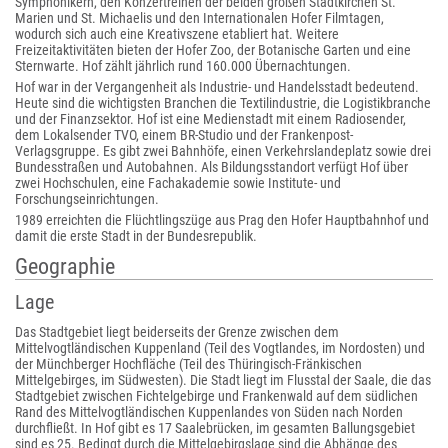
Symphonikern, den Konzertreihen der beiden großen Stadtkirchen St.
Marien und St. Michaelis und den Internationalen Hofer Filmtagen,
wodurch sich auch eine Kreativszene etabliert hat. Weitere
Freizeitaktivitäten bieten der Hofer Zoo, der Botanische Garten und eine
Sternwarte. Hof zählt jährlich rund 160.000 Übernachtungen.
Hof war in der Vergangenheit als Industrie- und Handelsstadt bedeutend.
Heute sind die wichtigsten Branchen die Textilindustrie, die Logistikbranche
und der Finanzsektor. Hof ist eine Medienstadt mit einem Radiosender,
dem Lokalsender TVO, einem BR-Studio und der Frankenpost-
Verlagsgruppe. Es gibt zwei Bahnhöfe, einen Verkehrslandeplatz sowie drei
Bundesstraßen und Autobahnen. Als Bildungsstandort verfügt Hof über
zwei Hochschulen, eine Fachakademie sowie Institute- und
Forschungseinrichtungen.
1989 erreichten die Flüchtlingszüge aus Prag den Hofer Hauptbahnhof und
damit die erste Stadt in der Bundesrepublik.
Geographie
Lage
Das Stadtgebiet liegt beiderseits der Grenze zwischen dem
Mittelvogtländischen Kuppenland (Teil des Vogtlandes, im Nordosten) und
der Münchberger Hochfläche (Teil des Thüringisch-Fränkischen
Mittelgebirges, im Südwesten). Die Stadt liegt im Flusstal der Saale, die das
Stadtgebiet zwischen Fichtelgebirge und Frankenwald auf dem südlichen
Rand des Mittelvogtländischen Kuppenlandes von Süden nach Norden
durchfließt. In Hof gibt es 17 Saalebrücken, im gesamten Ballungsgebiet
sind es 25. Bedingt durch die Mittelgebirgslage sind die Abhänge des