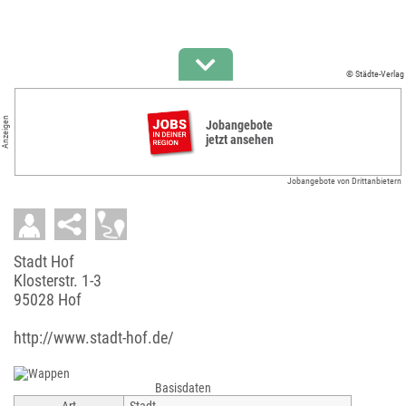
© Städte-Verlag
Anzeigen
Jobangebote
jetzt ansehen
Jobangebote von Drittanbietern
Stadt Hof
Klosterstr. 1-3
95028 Hof
http://www.stadt-hof.de/
Basisdaten