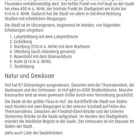
Flusstales verhältnismäßig steil. Der tiefste Punkt von Hof liegt an der Saale
bei etwa 450 m ü. NHN, der höchste Punkt im Stadtgebiet am Kulm bei
614 m ü. NHN. Dadurch hat die Stadt vor allem in Ost-West-Richtung
Straßen mit erheblichen Steigungen.
Die Stadt ist im Uhrzeigersinn, beginnend im Norden, von folgenden
Erhebungen umgeben:
Labyrinthberg mit dem Labyrinthturm
Eichelberg
Wartberg (570 m ü. NHN) mit dem Wartturm
Otterberg (auch Alsenberg genannt)
Rosenbühl mit dem Bismarckturm
Kulm (614 m ü. NHN)
Teufelsberg
Natur und Gewässer
Hof hat 87 Grünanlagen ausgewiesen. Darunter sind der Theresienstein, die
Saaleauen und der Untreusee. In Hof gibt es 4500 Straßenbäume. Manche
Baumarten sind ab einer gewissen Größe durch eine Verordnung geschützt.
Die Saale ist der größte Fluss in Hof. Sie durchfließt die Stadt von Süden
nach Norden mit zwei Biegungen in der unteren Vorstadt auf Höhe des
Theresiensteins. Zwischen der Friedrich-Ebert-Brücke und der Unteren
Steinernen Brücke ist die Saale aufgestaut. Im Norden des Stadtgebiets
mündet die Nördliche Regnitz in die Saale. Der Untreusee ist ein Stausee im
Süden der Stadt.
siehe auch
Liste der Saalebrücken