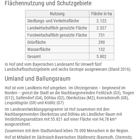
Flächennutzung und Schutzgebiete
Nutzung
Fläche in ha
Siedlungs- und Verkehrsfläche
2.122
Landwirtschaftlich genutzte Fläche
2.527
Forstwirtschaftlich genutzte Fläche
731
Grünfläche
290
Wasserfläche
132
Gesamt
5.802
In Hof sind vom Bayerischen Landesamt für Umwelt fünf
Landschaftsschutzgebiete und sechs Geotope ausgewiesen (Stand 2016).
Umland und Ballungsraum
Hof ist vom Landkreis Hof umgeben. Im Uhrzeigersinn – beginnend im
Norden – grenzt die Stadt an die Nachbargemeinden Feilitzsch (G3), Trogen
(G12), Gattendorf (G4), Döhlau (G2), Oberkotzau (M2), Konradsreuth (G8),
Leupoldsgrün (G9) und Köditz (G7).
Im Landesentwicklungsprogramm ist Hof zusammen mit den
Nachbargemeinden Oberkotzau und Döhlau als Ländlicher Raum mit
Verdichtungsansätzen mit 55.821 auf einer Fläche von 94,78 km²
ausgezeichnet.
Zusammen mit dem Stadtumland leben 70.000 Menschen in der Region.
Hof ist Mitglied im Sächsisch-Bayerischen Städtenetz (Bayreuth, Chemnitz,