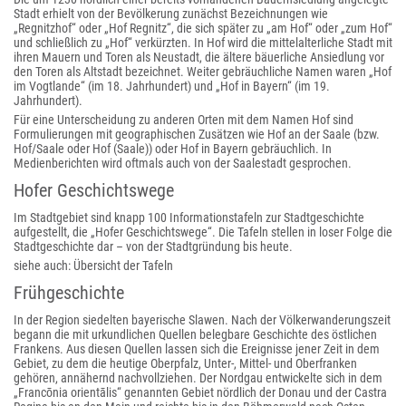
Stadt erhielt von der Bevölkerung zunächst Bezeichnungen wie
„Regnitzhof“ oder „Hof Regnitz“, die sich später zu „am Hof“ oder „zum Hof“
und schließlich zu „Hof“ verkürzten. In Hof wird die mittelalterliche Stadt mit
ihren Mauern und Toren als Neustadt, die ältere bäuerliche Ansiedlung vor
den Toren als Altstadt bezeichnet. Weiter gebräuchliche Namen waren „Hof
im Vogtlande“ (im 18. Jahrhundert) und „Hof in Bayern“ (im 19.
Jahrhundert).
Für eine Unterscheidung zu anderen Orten mit dem Namen Hof sind
Formulierungen mit geographischen Zusätzen wie Hof an der Saale (bzw.
Hof/Saale oder Hof (Saale)) oder Hof in Bayern gebräuchlich. In
Medienberichten wird oftmals auch von der Saalestadt gesprochen.
Hofer Geschichtswege
Im Stadtgebiet sind knapp 100 Informationstafeln zur Stadtgeschichte
aufgestellt, die „Hofer Geschichtswege“. Die Tafeln stellen in loser Folge die
Stadtgeschichte dar – von der Stadtgründung bis heute.
siehe auch: Übersicht der Tafeln
Frühgeschichte
In der Region siedelten bayerische Slawen. Nach der Völkerwanderungszeit
begann die mit urkundlichen Quellen belegbare Geschichte des östlichen
Frankens. Aus diesen Quellen lassen sich die Ereignisse jener Zeit in dem
Gebiet, zu dem die heutige Oberpfalz, Unter-, Mittel- und Oberfranken
gehören, annähernd nachvollziehen. Der Nordgau entwickelte sich in dem
„Francōnia orientālis“ genannten Gebiet nördlich der Donau und der Castra