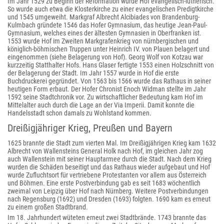
Im Jahr 1529 zu Beginn der Reformation wurde Hof evangelisch-lutherisch.
So wurde auch etwa die Klosterkirche zu einer evangelischen Predigtkirche
und 1545 umgeweiht. Markgraf Albrecht Alcibiades von Brandenburg-
Kulmbach gründete 1546 das Hofer Gymnasium, das heutige Jean-Paul-
Gymnasium, welches eines der ältesten Gymnasien in Oberfranken ist.
1553 wurde Hof im Zweiten Markgrafenkrieg von nürnbergischen und
königlich-böhmischen Truppen unter Heinrich IV. von Plauen belagert und
eingenommen (siehe Belagerung von Hof). Georg Wolf von Kotzau war
kurzzeitig Statthalter Hofs. Hans Glaser fertigte 1553 einen Holzschnitt von
der Belagerung der Stadt. Im Jahr 1557 wurde in Hof die erste
Buchdruckerei gegründet. Von 1563 bis 1566 wurde das Rathaus in seiner
heutigen Form erbaut. Der Hofer Chronist Enoch Widman stellte im Jahr
1592 seine Stadtchronik vor. Zu wirtschaftlicher Bedeutung kam Hof im
Mittelalter auch durch die Lage an der Via Imperii. Damit konnte die
Handelsstadt schon damals zu Wohlstand kommen.
Dreißigjähriger Krieg, Preußen und Bayern
1625 brannte die Stadt zum vierten Mal. Im Dreißigjährigen Krieg kam 1632
Albrecht von Wallensteins General Holk nach Hof, im gleichen Jahr zog
auch Wallenstein mit seiner Hauptarmee durch die Stadt. Nach dem Krieg
wurden die Schäden beseitigt und das Rathaus wieder aufgebaut und Hof
wurde Zufluchtsort für vertriebene Protestanten vor allem aus Österreich
und Böhmen. Eine erste Postverbindung gab es seit 1683 wöchentlich
zweimal von Leipzig über Hof nach Nürnberg. Weitere Postverbindungen
nach Regensburg (1692) und Dresden (1693) folgten. 1690 kam es erneut
zu einem großen Stadtbrand.
Im 18. Jahrhundert wüteten erneut zwei Stadtbrände. 1743 brannte das