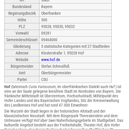
Art
Stadt
Bundesland
Bayern
Regierungsbezirk
Oberfranken
Höhe
500
PLZ
95028, 95030, 95032
Vorwahl
09281
Gemeindeschlüssel
09464000
Gliederung
5 statistische Kategorien mit 27 Stadtteilen
Adresse
Klosterstraße 1, 95028 Hof
Website
www.hof.de
Bürgermeister
Stefan Schmalfuß
Amt
Oberbürgermeister
Partei
CSU
Hof
(lateinisch
Curia Variscorum
; im oberfränkischen Dialekt auch
Huf
) ist
eine an der Saale gelegene kreisfreie Stadt im Nordosten von Bayern. Die
fränkische Mittelstadt ist Oberzentrum, Hochschulstadt, Mittelpunkt des
Hofer Landes und des Bayerischen Vogtlandes, Sitz der Kreisverwaltung
des Landkreises Hof und hat rund 47.000 Einwohner.
Die Wurzeln der Stadt liegen in der historischen Altstadt und der
klassizistischen Neustadt. Mit dem Bürgerpark Theresienstein und dem
Untreusee verfügt Hof über zwei Naherholungsgebiete im Stadtgebiet. Das
kulturelle Angebot besteht aus der Freiheitshalle, Theater Hof, den Hofer