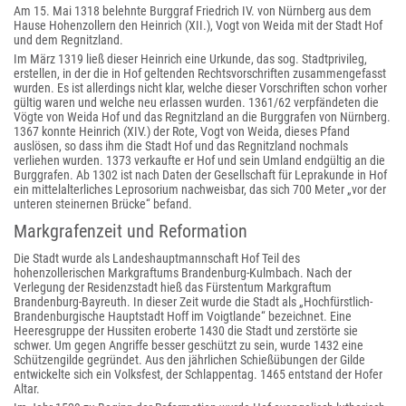
Am 15. Mai 1318 belehnte Burggraf Friedrich IV. von Nürnberg aus dem
Hause Hohenzollern den Heinrich (XII.), Vogt von Weida mit der Stadt Hof
und dem Regnitzland.
Im März 1319 ließ dieser Heinrich eine Urkunde, das sog. Stadtprivileg,
erstellen, in der die in Hof geltenden Rechtsvorschriften zusammengefasst
wurden. Es ist allerdings nicht klar, welche dieser Vorschriften schon vorher
gültig waren und welche neu erlassen wurden. 1361/62 verpfändeten die
Vögte von Weida Hof und das Regnitzland an die Burggrafen von Nürnberg.
1367 konnte Heinrich (XIV.) der Rote, Vogt von Weida, dieses Pfand
auslösen, so dass ihm die Stadt Hof und das Regnitzland nochmals
verliehen wurden. 1373 verkaufte er Hof und sein Umland endgültig an die
Burggrafen. Ab 1302 ist nach Daten der Gesellschaft für Leprakunde in Hof
ein mittelalterliches Leprosorium nachweisbar, das sich 700 Meter „vor der
unteren steinernen Brücke“ befand.
Markgrafenzeit und Reformation
Die Stadt wurde als Landeshauptmannschaft Hof Teil des
hohenzollerischen Markgraftums Brandenburg-Kulmbach. Nach der
Verlegung der Residenzstadt hieß das Fürstentum Markgraftum
Brandenburg-Bayreuth. In dieser Zeit wurde die Stadt als „Hochfürstlich-
Brandenburgische Hauptstadt Hoff im Voigtlande“ bezeichnet. Eine
Heeresgruppe der Hussiten eroberte 1430 die Stadt und zerstörte sie
schwer. Um gegen Angriffe besser geschützt zu sein, wurde 1432 eine
Schützengilde gegründet. Aus den jährlichen Schießübungen der Gilde
entwickelte sich ein Volksfest, der Schlappentag. 1465 entstand der Hofer
Altar.