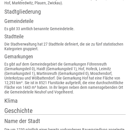
Hof, Marktredwitz, Plauen, Zwickau).
Stadtgliederung
Gemeindeteile
Es gibt 33 amtlich benannte Gemeindeteile.
Stadtteile
Die Stadtverwaltung hat 27 Stadtteile definiert, die sie zu fünf statistischen
Kategorien gruppiert.
Gemarkungen
Es gibt auf dem Gemeindegebiet die Gemarkungen Föhrenreuth
(Gemarkungsteil 0), Haidt (Gemarkungsteil 1), Hof, Hofeck, Leimitz
(Gemarkungsteil 1), Martinsreuth (Gemarkungsteil 0), Moschendorf,
Unterkotzau und Wölbattendorf. Die Gemarkung Hof hat eine Fläche von
12,293 km². Sie ist in 8521 Flurstücke aufgeteilt, die eine durchschnittliche
Fläche von 1443 m² haben. In ihr liegen neben dem namensgebenden Ort
die Gemeindeteile Neuhof und Vogelheerd.
Klima
Geschichte
Name der Stadt
Die um 1230 nördlich einer bereits vorhandenen Bauernsiedlung angelegte