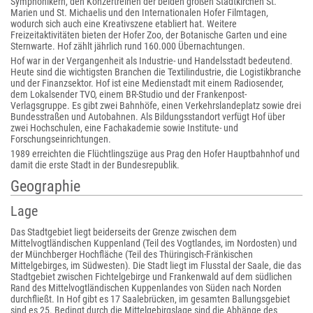
Symphonikern, den Konzertreihen der beiden großen Stadtkirchen St.
Marien und St. Michaelis und den Internationalen Hofer Filmtagen,
wodurch sich auch eine Kreativszene etabliert hat. Weitere
Freizeitaktivitäten bieten der Hofer Zoo, der Botanische Garten und eine
Sternwarte. Hof zählt jährlich rund 160.000 Übernachtungen.
Hof war in der Vergangenheit als Industrie- und Handelsstadt bedeutend.
Heute sind die wichtigsten Branchen die Textilindustrie, die Logistikbranche
und der Finanzsektor. Hof ist eine Medienstadt mit einem Radiosender,
dem Lokalsender TVO, einem BR-Studio und der Frankenpost-
Verlagsgruppe. Es gibt zwei Bahnhöfe, einen Verkehrslandeplatz sowie drei
Bundesstraßen und Autobahnen. Als Bildungsstandort verfügt Hof über
zwei Hochschulen, eine Fachakademie sowie Institute- und
Forschungseinrichtungen.
1989 erreichten die Flüchtlingszüge aus Prag den Hofer Hauptbahnhof und
damit die erste Stadt in der Bundesrepublik.
Geographie
Lage
Das Stadtgebiet liegt beiderseits der Grenze zwischen dem
Mittelvogtländischen Kuppenland (Teil des Vogtlandes, im Nordosten) und
der Münchberger Hochfläche (Teil des Thüringisch-Fränkischen
Mittelgebirges, im Südwesten). Die Stadt liegt im Flusstal der Saale, die das
Stadtgebiet zwischen Fichtelgebirge und Frankenwald auf dem südlichen
Rand des Mittelvogtländischen Kuppenlandes von Süden nach Norden
durchfließt. In Hof gibt es 17 Saalebrücken, im gesamten Ballungsgebiet
sind es 25. Bedingt durch die Mittelgebirgslage sind die Abhänge des