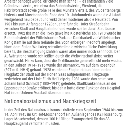
Arbeiter benötigt wurde, errichtete man schnell – es entstanden viele
Gründerzeitviertel, wie etwa das Bahnhofsviertel, Westend, die
Fabrikvorstadt sowie große Teile des Münsterviertels, des Studentenbergs,
Hofecks und Moschendorfs. Ende des 19. Jahrhunderts wurde die Altstadt
weitgehend neu bebaut und wirkt daher moderner als die Neustadt. Von
1901 bis zum Anfang der 1920er Jahre fuhr die Hofer Straßenbahn
zwischen Stadt und Hauptbahnhof und wurde später durch Stadtbusse
ersetzt. 1902 riss man die 1545 geweihte Klosterkirche ab. 1910 wurde im
Bahnhofsviertel der Wittelsbacher Park aus Dankbarkeit zur Wittelsbacher
Königsfamilie auf dem Gelände des Sophienberger Friedhofs angelegt.
Nach dem Ersten Weltkrieg schwächelte die wirtschaftliche Entwicklung
bereits, die Beschäftigungszahlen waren aber immer noch sehr hoch. Der
Aufwärtstrend wurde schließlich durch die Weltwirtschaftskrise weiter
geschwächt. Hinzu kam, dass die Textilbranche generell nicht mehr wuchs.
In den Jahren 1914–1915 wurde der Bismarckturm auf dem Rosenbühl
(597 m ü. NHN) gebaut. 1928 wurde der Flugbetrieb auf dem ersten
Flugplatz der Stadt auf der Hohen Saas aufgenommen. Flugzeuge
verkehrten auf der Linie Fürth-Hof-Leipzig. 1931 wurde das neue, von
Johann Ernst Schmidt (1880–1941) geleitete, Stadtkrankenhaus an der
Eppenreuther Straße eröffnet; bis dahin hatte diese Funktion das Hospital
Hof in der Unteren Vorstadt übernommen.
Nationalsozialismus und Nachkriegszeit
In der Zeit des Nationalsozialismus existierte vom September 1944 bis zum
14. April 1945 im Ort Hof-Moschendorf ein Außenlager des KZ Flossenbürg,
Lager Moschendorf, dessen 100 Häftlinge Zwangsarbeit für das SS-
Hauptzeugamt verrichten mussten.