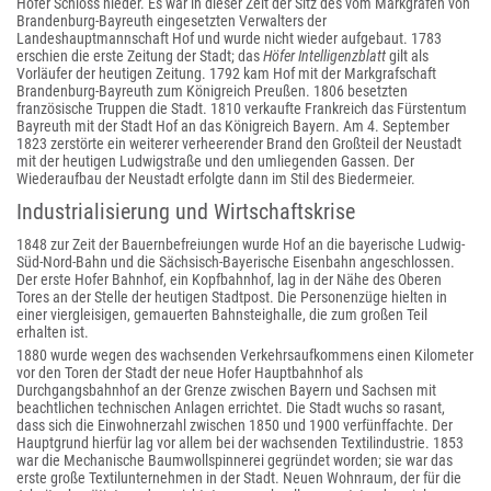
Hofer Schloss nieder. Es war in dieser Zeit der Sitz des vom Markgrafen von
Brandenburg-Bayreuth eingesetzten Verwalters der
Landeshauptmannschaft Hof und wurde nicht wieder aufgebaut. 1783
erschien die erste Zeitung der Stadt; das
Höfer Intelligenzblatt
gilt als
Vorläufer der heutigen Zeitung. 1792 kam Hof mit der Markgrafschaft
Brandenburg-Bayreuth zum Königreich Preußen. 1806 besetzten
französische Truppen die Stadt. 1810 verkaufte Frankreich das Fürstentum
Bayreuth mit der Stadt Hof an das Königreich Bayern. Am 4. September
1823 zerstörte ein weiterer verheerender Brand den Großteil der Neustadt
mit der heutigen Ludwigstraße und den umliegenden Gassen. Der
Wiederaufbau der Neustadt erfolgte dann im Stil des Biedermeier.
Industrialisierung und Wirtschaftskrise
1848 zur Zeit der Bauernbefreiungen wurde Hof an die bayerische Ludwig-
Süd-Nord-Bahn und die Sächsisch-Bayerische Eisenbahn angeschlossen.
Der erste Hofer Bahnhof, ein Kopfbahnhof, lag in der Nähe des Oberen
Tores an der Stelle der heutigen Stadtpost. Die Personenzüge hielten in
einer viergleisigen, gemauerten Bahnsteighalle, die zum großen Teil
erhalten ist.
1880 wurde wegen des wachsenden Verkehrsaufkommens einen Kilometer
vor den Toren der Stadt der neue Hofer Hauptbahnhof als
Durchgangsbahnhof an der Grenze zwischen Bayern und Sachsen mit
beachtlichen technischen Anlagen errichtet. Die Stadt wuchs so rasant,
dass sich die Einwohnerzahl zwischen 1850 und 1900 verfünffachte. Der
Hauptgrund hierfür lag vor allem bei der wachsenden Textilindustrie. 1853
war die Mechanische Baumwollspinnerei gegründet worden; sie war das
erste große Textilunternehmen in der Stadt. Neuen Wohnraum, der für die