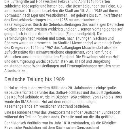
Die Luftangriffe auf Hof zwischen Februar und April 1945 forderten
zahlreiche Todesopfer und hatten bauliche Beschädigungen zur Folge. US-
amerikanische Truppen besetzten die Stadt am 15. April 1945 auf ihrem
Vormarsch nach Eger und Westböhmen. Hof gehörte bis zum Inkrafttreten
des Deutschlandvertrages im Jahr 1955 zur amerikanischen
Besatzungszone. Durch die Gebietsaufteilungen des vormaligen Deutschen
Reiches nach dem Zweiten Weltkrieg und den Eisernen Vorhang geriet Hof
geografisch in eine extreme Randlage (Zonenrandgebiet). Die
Verbindungen nach Norden und Osten, nach Thüringen, Sachsen und
Böhmen waren unterbrochen. Im Stadtteil Moschendorf wurde nach Ende
des Krieges von 1945 bis 1962 das Auffanglager Moschendorf als erste
Zufluchtsstätte für Heimatvertriebene eingerichtet, vor allem für die
Menschen aus dem benachbarten Egerland. Die Einwohnerzahl von Hof
und der Umgebung wuchs dadurch stark an. In Hof und Umgebung
entstanden neue Wohnsiedlungen und Firmengründungen schufen neue
Arbeitsplätze.
Deutsche Teilung bis 1989
In Hof wurden in der zweiten Hälfte des 20. Jahrhunderts einige große
Gebäude errichtet, darunter das Gotha-Hochhaus und das Justizgebäude.
Das Kaufhof-Gebäude wurde im Oktober 1959 eröffnet. Von 1948 bis 1993
wurde der RIAS-Sender Hof auf dem erhöhten ehemaligen
Kasernengelände am westlichen Stadtrand betrieben.
Eine Besonderheit war das Grenzpostamt Hof der Deutschen Bundespost
während der Teilung Deutschlands. Es hatte rund um die Uhr geöffnet.
Der historisch Vorläufer war im Jahr 1810 entstanden, als die Königlich-
Bayerische Poststation mit dem Sächsischen Grenzpostamt