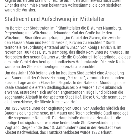
Regina bis an den Main und reichte bis in den Böhmerwald nach Osten.
Einer der alten mit Namen bekannten Volksstämme, die dort siedelten,
waren die Varisker.
Stadtrecht und Aufschwung im Mittelalter
Im Bereich der Stadt trafen im Frühmittelalter die Bistümer Naumburg,
Regensburg und Würzburg aufeinander. Karl der Große hatte den
Würzburger Bischöfen aufgetragen, „im Gebiet der Slaven, die zwischen
den Flüssen Main und Rednitz siedeln, Kirchen zu errichten.“ Durch
territoriale Neuordnung entstand auf Wunsch von König Heinrich II. im
November 1007 das Bistum Bamberg, das direkt Rom unterstellt wurde. Im
Nordosten des neuen Bistums wurde die Großpfarrei Hof gegründet, die das
gesamte Gebiet des heutigen Landkreises Hof umfasste. Die erste Kirche
wurde an der Stelle der heutigen Lorenzkirche errichtet.
Um das Jahr 1080 befand sich im heutigen Stadtgebiet eine Ansiedlung
von Bauern mit der Ortsbezeichnung „Rekkenze“, vermutlich entstanden
aus der Lage an dem Flüsschen Regnitz. In der Nähe der Mündung in die
Saale standen die ersten Siedlungshäuser. Sie wurden 1214 urkundlich
erwähnt, erstreckten sich auf den angrenzenden Hügel und bildeten die
sogenannte Altstadt in der späteren Stadt Hof. Diese Urkunde nennt auch
die Lorenzkirche, die älteste Kirche von Hof.
Um 1230 wurde unter der Regierung von Otto I. von Andechs nördlich der
Bauernsiedlung eine neue, mit Mauer und Toren befestigte Stadt angelegt
– die sogenannte Neustadt. Die Hauptstraße durch die Neustadt – die
heutige Ludwigstraße – war eine bedeutende Straßenverbindung ins
Vogtland. Gegen Ende des 13. Jahrhunderts sind in der Neustadt zwei
Klöster nachweisbar, das Franziskanerkloster wurde 1292 erbaut.