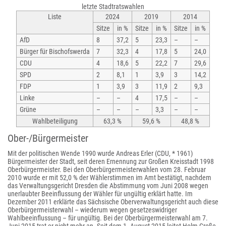
letzte Stadtratswahlen
Liste
2024
2019
2014
Sitze
in %
Sitze
in %
Sitze
in %
AfD
8
37,2
5
23,3
–
–
Bürger für Bischofswerda
7
32,3
4
17,8
5
24,0
CDU
4
18,6
5
22,2
7
29,6
SPD
2
8,1
1
3,9
3
14,2
FDP
1
3,9
3
11,9
2
9,3
Linke
–
–
4
17,5
–
–
Grüne
–
–
–
3,3
–
–
Wahlbeteiligung
63,3 %
59,6 %
48,8 %
Ober-/Bürgermeister
Mit der politischen Wende 1990 wurde Andreas Erler (CDU, * 1961)
Bürgermeister der Stadt, seit deren Ernennung zur Großen Kreisstadt 1998
Oberbürgermeister. Bei den Oberbürgermeisterwahlen vom 28. Februar
2010 wurde er mit 52,0 % der Wählerstimmen im Amt bestätigt, nachdem
das Verwaltungsgericht Dresden die Abstimmung vom Juni 2008 wegen
unerlaubter Beeinflussung der Wähler für ungültig erklärt hatte. Im
Dezember 2011 erklärte das Sächsische Oberverwaltungsgericht auch diese
Oberbürgermeisterwahl – wiederum wegen gesetzeswidriger
Wahlbeeinflussung – für ungültig. Bei der Oberbürgermeisterwahl am 7.