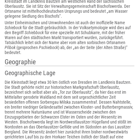
Kreisstadt im Landkreis Bautzen am westlichen Rand der sächsischen
Oberlausitz. Sie ist Sitz der Verwaltungsgemeinschaft Bischofswerda. Der
Ortsname ist mittelhochdeutschen Ursprungs und bedeutet „am Wasser
gelegene Siedlung des Bischofs“.
Unter Einheimischen und Umwohnenden ist auch der inoffizielle Name
Schiebock
für die Stadt gebräuchlich. In der Volksetymologie wird dies auf
den Begriff
Schiebbock
für eine spezielle Art Schubkarre, mit der früher
Waren auf den städtischen Markt transportiert wurden, zurückgeführt.
Tatsächlich leitet sich der Name aber vom alten sorbischen Ortsnamen
Přibok
(gesprochen
Pschiebock
) ab, der „an der Seite (der Alten Straße)“
bedeutet.
Geographie
Geographische Lage
Die Kleinstadt liegt etwa 30 km östlich von Dresden im Landkreis Bautzen.
Die Stadt gehörte nicht zur historischen Markgrafschaft Oberlausitz,
bezeichnet sich selbst aber als „Tor zur Oberlausitz“, da hier das erst im
Mittelalter gerodete Waldland mit dem seit urgeschichtlicher Zeit
besiedelten offenen Sorbengau Milska zusammentraf. Dessen Nahtstelle,
ein breiter niedriger Geländesattel zwischen Kloster- und Butterbergmassiv,
trennt mehrere Naturräume und ist Wasserscheide zwischen den
Einzugsgebieten der Schwarzen Elster im Osten und der Wesenitz im
Westen. Bischofswerda liegt im Nordwestlausitzer Hügelland und stößt im
Nordosten an das Oberlausitzer Gefilde und im Südosten an das Lausitzer
Bergland. Die Wesenitz ändert hier zunächst ihren bisher nordwestwärts
gerichteten Lauf bis zu den Horkaer Teichen östlich der Stadt auf eine