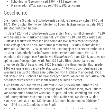
Schönbrunn
(Šumborn)
, seit 1994, 414 Einwohner
Weickersdorf
(Wukranćicy)
, seit 1996, 282 Einwohner
Geschichte
Die mögliche Gründung Bischofswerdas erfolgte bereits zwischen 970 und
1076. Der Bischof Benno von Meißen soll den Flecken
Werda
im Jahr 1076
zur Stadt erhoben haben.
Im Jahr 1227 wird Bischofswerda zum ersten Mal urkundlich erwähnt. 1229
wird bereits eine Pfarrkirche genannt. Zwischen 1218 und 1227 wurde der
Platz des Marktes vermessen und somit die Häuserfluchten festgelegt.
1286 erfolgt der Bau des Stadtturms (Fronfeste). Bis 1852 diente dieser
Turm als Gefängnis. 1286 ist auch das Ursprungsjahr des ersten Rathauses.
Im Jahr 1288 erhielt Bischofswerda seine erste Stadtmauer. Vor 1305
wanderte die bürgerliche Familie
von Bischofswerde
nach Görlitz aus, wo sie
später zum Adel gehören wird. Erst 1361 wird Bischofswerda in einer
Urkunde als Stadt bezeichnet. 1429 brannten die Hussiten die Stadt nieder.
1469 ereignete sich der zweite Stadtbrand. 1494 wird durch Anstauen der
Wesenitz ein
Bischofsteich
zum Betreiben von Fischzucht angelegt, 1503
auf Geheiß des Bischofs eine Brauerei gegründet. An den beiden Ausläufen
des Bischofsteiches zur Wesenitz wurden Mühlen errichtet.
1544 kaufte der Stadtrat das Rittergut Pücke (Pickau) mit Gärtnern und
Häuslern, das schriftsässig zugehörige Dorf Geißmannsdorf, zwei Bauern
von Schönbrunn samt der Wüstung Teupitz und den Scherfling mit Ober-
und Untergerichten von denen von Bolderitz für 5200 Meißener Gulden.
Kynitzsch, „ein aus einer Mühle und 4 Gärtnern bestehendes Dörfchen,“
kam 1546 in den Grundbesitz der Stadt.