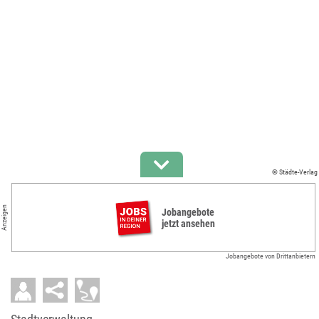
© Städte-Verlag
Anzeigen
Jobangebote
jetzt ansehen
Jobangebote von Drittanbietern