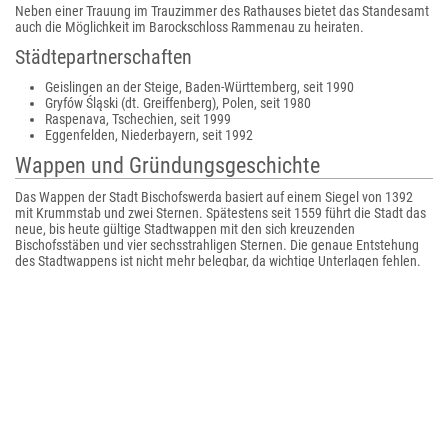
Neben einer Trauung im Trauzimmer des Rathauses bietet das Standesamt
auch die Möglichkeit im Barockschloss Rammenau zu heiraten.
Städtepartnerschaften
Geislingen an der Steige, Baden-Württemberg, seit 1990
Gryfów Śląski (dt. Greiffenberg), Polen, seit 1980
Raspenava, Tschechien, seit 1999
Eggenfelden, Niederbayern, seit 1992
Wappen und Gründungsgeschichte
Das Wappen der Stadt Bischofswerda basiert auf einem Siegel von 1392
mit Krummstab und zwei Sternen. Spätestens seit 1559 führt die Stadt das
neue, bis heute gültige Stadtwappen mit den sich kreuzenden
Bischofsstäben und vier sechsstrahligen Sternen. Die genaue Entstehung
des Stadtwappens ist nicht mehr belegbar, da wichtige Unterlagen fehlen.
Zwei von drei Stadtchronisten führen Namen und Siegel der Stadt auf
Bischof Benno zurück, der die Stadt Bischofswerda gegründet haben soll,
als er das Meißnische Land missionierte. Die „Insel des Bischofs“,
-werda
stammt von
Werder
und bezeichnet eine Insel oder von stehenden
Gewässern umgebenes Land, war damals ein von 17 Teichen umgebener
Flecken an der Handelsstraße von Pirna über Stolpen nach Bautzen und
Görlitz.
Zu einem nicht mehr bestimmbaren Zeitpunkt im 16. Jahrhundert wurden
dann der zweite Krummstab und zwei weitere Sterne hinzugefügt.
Möglicherweise wollte man den bischöflichen Besitz besonders
herausheben. Andere deuten das Stäbekreuz als Symbol für „Gesetz“ und