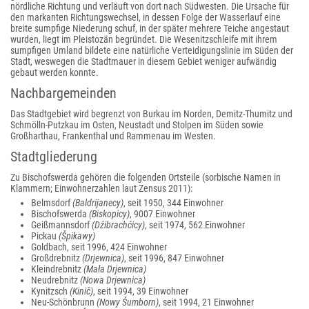
nördliche Richtung und verläuft von dort nach Südwesten. Die Ursache für
den markanten Richtungswechsel, in dessen Folge der Wasserlauf eine
breite sumpfige Niederung schuf, in der später mehrere Teiche angestaut
wurden, liegt im Pleistozän begründet. Die Wesenitzschleife mit ihrem
sumpfigen Umland bildete eine natürliche Verteidigungslinie im Süden der
Stadt, weswegen die Stadtmauer in diesem Gebiet weniger aufwändig
gebaut werden konnte.
Nachbargemeinden
Das Stadtgebiet wird begrenzt von Burkau im Norden, Demitz-Thumitz und
Schmölln-Putzkau im Osten, Neustadt und Stolpen im Süden sowie
Großharthau, Frankenthal und Rammenau im Westen.
Stadtgliederung
Zu Bischofswerda gehören die folgenden Ortsteile (sorbische Namen in
Klammern; Einwohnerzahlen laut Zensus 2011):
Belmsdorf
(Baldrijanecy)
, seit 1950, 344 Einwohner
Bischofswerda
(Biskopicy)
, 9007 Einwohner
Geißmannsdorf
(Dźibrachćicy)
, seit 1974, 562 Einwohner
Pickau
(Špikawy)
Goldbach, seit 1996, 424 Einwohner
Großdrebnitz
(Drjewnica)
, seit 1996, 847 Einwohner
Kleindrebnitz
(Mała Drjewnica)
Neudrebnitz
(Nowa Drjewnica)
Kynitzsch
(Kinič)
, seit 1994, 39 Einwohner
Neu-Schönbrunn
(Nowy Šumborn)
, seit 1994, 21 Einwohner