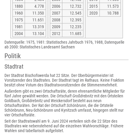
1880
4.778
2006
12.732
2015
11.573
1960
11.350
2007
12.545
2020
10.788
1975
11.651
2008
12.395
1981
13.319
2009
12.235
2004
13.104
2012
11.685
Datenquelle: 1975, 1981: Statistisches Jahrbuch 1976, 1988, Datenquelle
ab 2000: Statistisches Landesamt Sachsen
Politik
Stadtrat
Der Stadtrat Bischofswerda hat 22 Sitze. Der Oberbürgermeister ist
Vorsitzender des Stadtrates. Der Stadtrat tagt im Rathaus. Keine Fraktion
besitzt ohne Votum des Stadtratsvorsitzenden die Stimmenmehrheit.
Außerdem gibt es zwei Ortschaftsräte, deren ehrenamtliche Mitglieder für
fünf Jahre gewählt werden. Die
Ortschaft Großdrebnitz
mit den Ortsteilen
Goldbach, Großdrebnitz und Weickersdorf besteht aus neun
Ortschaftsräten. Der Rat der
Ortschaft Schönbrunn
, die die Ortsteile
Schönbrunn, Neu-Schönbrunn und Kynitzsch umfasst, hingegen stellt nur
vier Ortschaftsräte.
Seit der Stadtratswahl am 9. Juni 2024 verteilen sich die 22 Sitze des
Stadtrates wie nebenstehend auf die einzelnen Wahlvorschläge. Frühere
Wahlen sind tabellarisch aufgelistet.