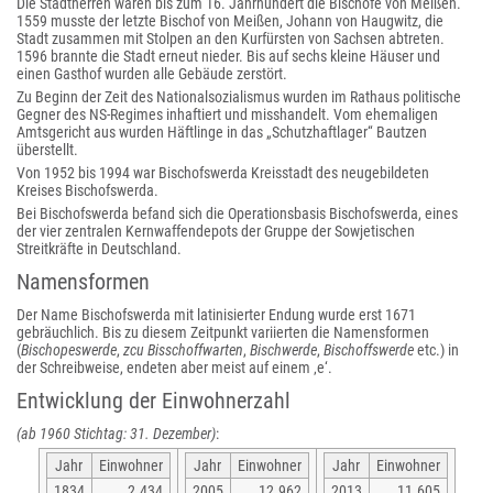
Die Stadtherren waren bis zum 16. Jahrhundert die Bischöfe von Meißen.
1559 musste der letzte Bischof von Meißen, Johann von Haugwitz, die
Stadt zusammen mit Stolpen an den Kurfürsten von Sachsen abtreten.
1596 brannte die Stadt erneut nieder. Bis auf sechs kleine Häuser und
einen Gasthof wurden alle Gebäude zerstört.
Zu Beginn der Zeit des Nationalsozialismus wurden im Rathaus politische
Gegner des NS-Regimes inhaftiert und misshandelt. Vom ehemaligen
Amtsgericht aus wurden Häftlinge in das „Schutzhaftlager“ Bautzen
überstellt.
Von 1952 bis 1994 war Bischofswerda Kreisstadt des neugebildeten
Kreises Bischofswerda.
Bei Bischofswerda befand sich die Operationsbasis Bischofswerda, eines
der vier zentralen Kernwaffendepots der Gruppe der Sowjetischen
Streitkräfte in Deutschland.
Namensformen
Der Name Bischofswerda mit latinisierter Endung wurde erst 1671
gebräuchlich. Bis zu diesem Zeitpunkt variierten die Namensformen
(
Bischopeswerde
,
zcu Bisschoffwarten
,
Bischwerde
,
Bischoffswerde
etc.) in
der Schreibweise, endeten aber meist auf einem ‚e‘.
Entwicklung der Einwohnerzahl
(ab 1960 Stichtag: 31. Dezember)
:
Jahr
Einwohner
Jahr
Einwohner
Jahr
Einwohner
1834
2.434
2005
12.962
2013
11.605