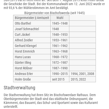
Juni 2015 trat er nicht mehr an. Seit dem 1. August 2015 leitet Holm Große
die Geschicke der Stadt. Bei der Kommunalwahl am 12. Juni 2022 wurde er
mit 93,6 % der Wählerstimmen im Amt bestätigt.
Bürgermeister von Bischofswerda (seit 1945)
Bürgermeister || Amtszeit
Wahl
Otto Barthel
1945–1948
Josef Schmachtel
1948
Curt Jäckel
1948–1953
Alfred Zeidler
1953–1961
Gerhard Klengel
1961–1962
Horst Emmrich
1963–1968
Hans Lucas
1968–1972
Günter Illing
1972–1987
Horst Rößner
1987–1990
Andreas Erler
1990–2015
1994, 2001, 2008
Holm Große
seit 2015
2015, 2022
Stadtverwaltung
Die Stadtverwaltung hat ihren Sitz im Bischofswerdaer Rathaus. Dem
Oberbürgermeister der Stadt sind das städtische Ordnungsamt, die
Kämmerei, das Bauamt, das Schul- und Sportamt sowie das Kulturamt
unterstellt.