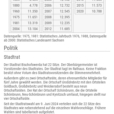
1880
4.778
2006
12.732
2015
11.573
1960
11.350
2007
12.545
2020
10.788
1975
11.651
2008
12.395
1981
13.319
2009
12.235
2004
13.104
2012
11.685
Datenquelle: 1975, 1981: Statistisches Jahrbuch 1976, 1988, Datenquelle
ab 2000: Statistisches Landesamt Sachsen
Politik
Stadtrat
Der Stadtrat Bischofswerda hat 22 Sitze. Der Oberbürgermeister ist
Vorsitzender des Stadtrates. Der Stadtrat tagt im Rathaus. Keine Fraktion
besitzt ohne Votum des Stadtratsvorsitzenden die Stimmenmehrheit.
Außerdem gibt es zwei Ortschaftsräte, deren ehrenamtliche Mitglieder für
fünf Jahre gewählt werden. Die
Ortschaft Großdrebnitz
mit den Ortsteilen
Goldbach, Großdrebnitz und Weickersdorf besteht aus neun
Ortschaftsräten. Der Rat der
Ortschaft Schönbrunn
, die die Ortsteile
Schönbrunn, Neu-Schönbrunn und Kynitzsch umfasst, hingegen stellt nur
vier Ortschaftsräte.
Seit der Stadtratswahl am 9. Juni 2024 verteilen sich die 22 Sitze des
Stadtrates wie nebenstehend auf die einzelnen Wahlvorschläge. Frühere
Wahlen sind tabellarisch aufgelistet.