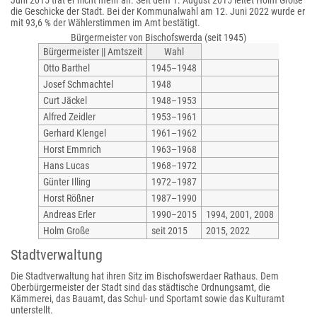
Juni 2015 trat er nicht mehr an. Seit dem 1. August 2015 leitet Holm Große
die Geschicke der Stadt. Bei der Kommunalwahl am 12. Juni 2022 wurde er
mit 93,6 % der Wählerstimmen im Amt bestätigt.
Bürgermeister von Bischofswerda (seit 1945)
Bürgermeister || Amtszeit
Wahl
Otto Barthel
1945–1948
Josef Schmachtel
1948
Curt Jäckel
1948–1953
Alfred Zeidler
1953–1961
Gerhard Klengel
1961–1962
Horst Emmrich
1963–1968
Hans Lucas
1968–1972
Günter Illing
1972–1987
Horst Rößner
1987–1990
Andreas Erler
1990–2015
1994, 2001, 2008
Holm Große
seit 2015
2015, 2022
Stadtverwaltung
Die Stadtverwaltung hat ihren Sitz im Bischofswerdaer Rathaus. Dem
Oberbürgermeister der Stadt sind das städtische Ordnungsamt, die
Kämmerei, das Bauamt, das Schul- und Sportamt sowie das Kulturamt
unterstellt.