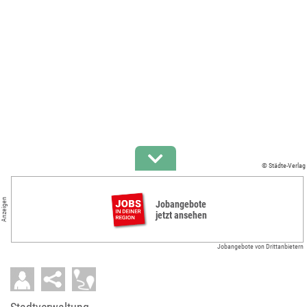
© Städte-Verlag
Anzeigen
Jobangebote
jetzt ansehen
Jobangebote von Drittanbietern