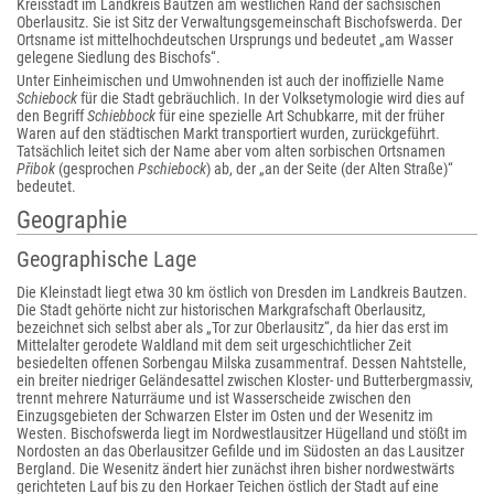
Kreisstadt im Landkreis Bautzen am westlichen Rand der sächsischen
Oberlausitz. Sie ist Sitz der Verwaltungsgemeinschaft Bischofswerda. Der
Ortsname ist mittelhochdeutschen Ursprungs und bedeutet „am Wasser
gelegene Siedlung des Bischofs“.
Unter Einheimischen und Umwohnenden ist auch der inoffizielle Name
Schiebock
für die Stadt gebräuchlich. In der Volksetymologie wird dies auf
den Begriff
Schiebbock
für eine spezielle Art Schubkarre, mit der früher
Waren auf den städtischen Markt transportiert wurden, zurückgeführt.
Tatsächlich leitet sich der Name aber vom alten sorbischen Ortsnamen
Přibok
(gesprochen
Pschiebock
) ab, der „an der Seite (der Alten Straße)“
bedeutet.
Geographie
Geographische Lage
Die Kleinstadt liegt etwa 30 km östlich von Dresden im Landkreis Bautzen.
Die Stadt gehörte nicht zur historischen Markgrafschaft Oberlausitz,
bezeichnet sich selbst aber als „Tor zur Oberlausitz“, da hier das erst im
Mittelalter gerodete Waldland mit dem seit urgeschichtlicher Zeit
besiedelten offenen Sorbengau Milska zusammentraf. Dessen Nahtstelle,
ein breiter niedriger Geländesattel zwischen Kloster- und Butterbergmassiv,
trennt mehrere Naturräume und ist Wasserscheide zwischen den
Einzugsgebieten der Schwarzen Elster im Osten und der Wesenitz im
Westen. Bischofswerda liegt im Nordwestlausitzer Hügelland und stößt im
Nordosten an das Oberlausitzer Gefilde und im Südosten an das Lausitzer
Bergland. Die Wesenitz ändert hier zunächst ihren bisher nordwestwärts
gerichteten Lauf bis zu den Horkaer Teichen östlich der Stadt auf eine