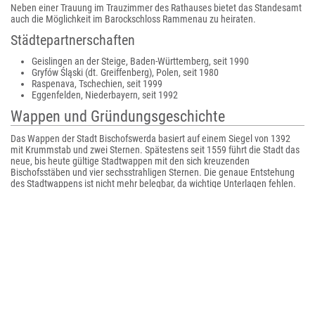
Neben einer Trauung im Trauzimmer des Rathauses bietet das Standesamt
auch die Möglichkeit im Barockschloss Rammenau zu heiraten.
Städtepartnerschaften
Geislingen an der Steige, Baden-Württemberg, seit 1990
Gryfów Śląski (dt. Greiffenberg), Polen, seit 1980
Raspenava, Tschechien, seit 1999
Eggenfelden, Niederbayern, seit 1992
Wappen und Gründungsgeschichte
Das Wappen der Stadt Bischofswerda basiert auf einem Siegel von 1392
mit Krummstab und zwei Sternen. Spätestens seit 1559 führt die Stadt das
neue, bis heute gültige Stadtwappen mit den sich kreuzenden
Bischofsstäben und vier sechsstrahligen Sternen. Die genaue Entstehung
des Stadtwappens ist nicht mehr belegbar, da wichtige Unterlagen fehlen.
Zwei von drei Stadtchronisten führen Namen und Siegel der Stadt auf
Bischof Benno zurück, der die Stadt Bischofswerda gegründet haben soll,
als er das Meißnische Land missionierte. Die „Insel des Bischofs“,
-werda
stammt von
Werder
und bezeichnet eine Insel oder von stehenden
Gewässern umgebenes Land, war damals ein von 17 Teichen umgebener
Flecken an der Handelsstraße von Pirna über Stolpen nach Bautzen und
Görlitz.
Zu einem nicht mehr bestimmbaren Zeitpunkt im 16. Jahrhundert wurden
dann der zweite Krummstab und zwei weitere Sterne hinzugefügt.
Möglicherweise wollte man den bischöflichen Besitz besonders
herausheben. Andere deuten das Stäbekreuz als Symbol für „Gesetz“ und