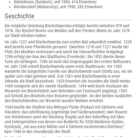
Schönbrunn
(Šumborn)
, seit 1994, 414 Einwohner
Weickersdorf
(Wukranćicy)
, seit 1996, 282 Einwohner
Geschichte
Die mögliche Gründung Bischofswerdas erfolgte bereits zwischen 970 und
1076. Der Bischof Benno von Meißen soll den Flecken
Werda
im Jahr 1076
zur Stadt erhoben haben.
Im Jahr 1227 wird Bischofswerda zum ersten Mal urkundlich erwähnt. 1229
wird bereits eine Pfarrkirche genannt. Zwischen 1218 und 1227 wurde der
Platz des Marktes vermessen und somit die Häuserfluchten festgelegt.
1286 erfolgt der Bau des Stadtturms (Fronfeste). Bis 1852 diente dieser
Turm als Gefängnis. 1286 ist auch das Ursprungsjahr des ersten Rathauses.
Im Jahr 1288 erhielt Bischofswerda seine erste Stadtmauer. Vor 1305
wanderte die bürgerliche Familie
von Bischofswerde
nach Görlitz aus, wo sie
später zum Adel gehören wird. Erst 1361 wird Bischofswerda in einer
Urkunde als Stadt bezeichnet. 1429 brannten die Hussiten die Stadt nieder.
1469 ereignete sich der zweite Stadtbrand. 1494 wird durch Anstauen der
Wesenitz ein
Bischofsteich
zum Betreiben von Fischzucht angelegt, 1503
auf Geheiß des Bischofs eine Brauerei gegründet. An den beiden Ausläufen
des Bischofsteiches zur Wesenitz wurden Mühlen errichtet.
1544 kaufte der Stadtrat das Rittergut Pücke (Pickau) mit Gärtnern und
Häuslern, das schriftsässig zugehörige Dorf Geißmannsdorf, zwei Bauern
von Schönbrunn samt der Wüstung Teupitz und den Scherfling mit Ober-
und Untergerichten von denen von Bolderitz für 5200 Meißener Gulden.
Kynitzsch, „ein aus einer Mühle und 4 Gärtnern bestehendes Dörfchen,“
kam 1546 in den Grundbesitz der Stadt.