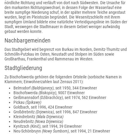
nördliche Richtung und verläuft von dort nach Südwesten. Die Ursache für
den markanten Richtungswechsel, in dessen Folge der Wasserlauf eine
breite sumpfige Niederung schuf, in der später mehrere Teiche angestaut
wurden, liegt im Pleistozän begründet. Die Wesenitzschleife mit ihrem
sumpfigen Umland bildete eine natürliche Verteidigungslinie im Süden der
Stadt, weswegen die Stadtmauer in diesem Gebiet weniger aufwändig
gebaut werden konnte.
Nachbargemeinden
Das Stadtgebiet wird begrenzt von Burkau im Norden, Demitz-Thumitz und
Schmölln-Putzkau im Osten, Neustadt und Stolpen im Süden sowie
Großharthau, Frankenthal und Rammenau im Westen.
Stadtgliederung
Zu Bischofswerda gehören die folgenden Ortsteile (sorbische Namen in
Klammern; Einwohnerzahlen laut Zensus 2011):
Belmsdorf
(Baldrijanecy)
, seit 1950, 344 Einwohner
Bischofswerda
(Biskopicy)
, 9007 Einwohner
Geißmannsdorf
(Dźibrachćicy)
, seit 1974, 562 Einwohner
Pickau
(Špikawy)
Goldbach, seit 1996, 424 Einwohner
Großdrebnitz
(Drjewnica)
, seit 1996, 847 Einwohner
Kleindrebnitz
(Mała Drjewnica)
Neudrebnitz
(Nowa Drjewnica)
Kynitzsch
(Kinič)
, seit 1994, 39 Einwohner
Neu-Schönbrunn
(Nowy Šumborn)
, seit 1994, 21 Einwohner