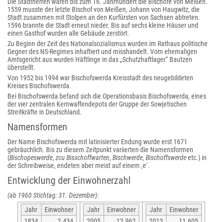
Die Stadtherren waren bis zum 16. Jahrhundert die Bischöfe von Meißen.
1559 musste der letzte Bischof von Meißen, Johann von Haugwitz, die
Stadt zusammen mit Stolpen an den Kurfürsten von Sachsen abtreten.
1596 brannte die Stadt erneut nieder. Bis auf sechs kleine Häuser und
einen Gasthof wurden alle Gebäude zerstört.
Zu Beginn der Zeit des Nationalsozialismus wurden im Rathaus politische
Gegner des NS-Regimes inhaftiert und misshandelt. Vom ehemaligen
Amtsgericht aus wurden Häftlinge in das „Schutzhaftlager“ Bautzen
überstellt.
Von 1952 bis 1994 war Bischofswerda Kreisstadt des neugebildeten
Kreises Bischofswerda.
Bei Bischofswerda befand sich die Operationsbasis Bischofswerda, eines
der vier zentralen Kernwaffendepots der Gruppe der Sowjetischen
Streitkräfte in Deutschland.
Namensformen
Der Name Bischofswerda mit latinisierter Endung wurde erst 1671
gebräuchlich. Bis zu diesem Zeitpunkt variierten die Namensformen
(
Bischopeswerde
,
zcu Bisschoffwarten
,
Bischwerde
,
Bischoffswerde
etc.) in
der Schreibweise, endeten aber meist auf einem ‚e‘.
Entwicklung der Einwohnerzahl
(ab 1960 Stichtag: 31. Dezember)
:
Jahr
Einwohner
Jahr
Einwohner
Jahr
Einwohner
1834
2.434
2005
12.962
2013
11.605