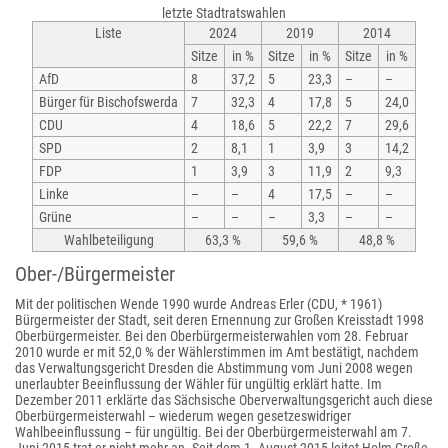
letzte Stadtratswahlen
Liste
2024
2019
2014
Sitze
in %
Sitze
in %
Sitze
in %
AfD
8
37,2
5
23,3
–
–
Bürger für Bischofswerda
7
32,3
4
17,8
5
24,0
CDU
4
18,6
5
22,2
7
29,6
SPD
2
8,1
1
3,9
3
14,2
FDP
1
3,9
3
11,9
2
9,3
Linke
–
–
4
17,5
–
–
Grüne
–
–
–
3,3
–
–
Wahlbeteiligung
63,3 %
59,6 %
48,8 %
Ober-/Bürgermeister
Mit der politischen Wende 1990 wurde Andreas Erler (CDU, * 1961)
Bürgermeister der Stadt, seit deren Ernennung zur Großen Kreisstadt 1998
Oberbürgermeister. Bei den Oberbürgermeisterwahlen vom 28. Februar
2010 wurde er mit 52,0 % der Wählerstimmen im Amt bestätigt, nachdem
das Verwaltungsgericht Dresden die Abstimmung vom Juni 2008 wegen
unerlaubter Beeinflussung der Wähler für ungültig erklärt hatte. Im
Dezember 2011 erklärte das Sächsische Oberverwaltungsgericht auch diese
Oberbürgermeisterwahl – wiederum wegen gesetzeswidriger
Wahlbeeinflussung – für ungültig. Bei der Oberbürgermeisterwahl am 7.