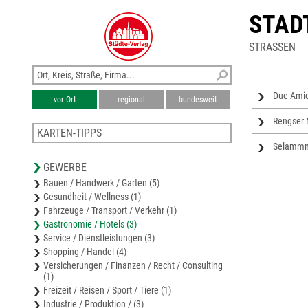
STAD
STRASSEN
Due Amici
vor Ort
regional
bundesweit
Rengser M
KARTEN-TIPPS
Selammm
Stadtplan Gummersbach
GEWERBE
Karte Oberbergischer Kreis
Bauen / Handwerk / Garten (5)
Stadtplan Drolshagen
Gesundheit / Wellness (1)
Stadtplan Wiehl
Fahrzeuge / Transport / Verkehr (1)
Stadtplan Marienheide
Gastronomie / Hotels (3)
Service / Dienstleistungen (3)
Shopping / Handel (4)
Versicherungen / Finanzen / Recht / Consulting
(1)
Freizeit / Reisen / Sport / Tiere (1)
Industrie / Produktion / (3)