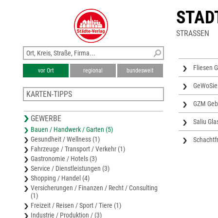
STAD
STRASSEN
Fliesen 
vor Ort
regional
bundesweit
GeWoSie 
KARTEN-TIPPS
GZM Geb
Stadtplan Gummersbach
GEWERBE
Karte Oberbergischer Kreis
Saliu Gl
Bauen / Handwerk / Garten (5)
Stadtplan Drolshagen
Gesundheit / Wellness (1)
Schachtfr
Stadtplan Wiehl
Fahrzeuge / Transport / Verkehr (1)
Stadtplan Marienheide
Gastronomie / Hotels (3)
Service / Dienstleistungen (3)
Shopping / Handel (4)
Versicherungen / Finanzen / Recht / Consulting
(1)
Freizeit / Reisen / Sport / Tiere (1)
Industrie / Produktion / (3)