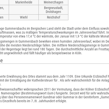
Marienheide
Meinerzhagen
en,
Bergneustadt,
Drolshagen
hen
Wiehl
Reichshof
age Gummersbachs im Bergischen Land steht die Stadt unter dem Einfluss sowoh
Luftmassen, was zu mäßigen Temperaturschwankungen im Jahresverlauf führt. In
mperatur von etwa 17,4 °C der wärmste, der Januar mit 1,9 °C der kälteste Monat
lagsmengen in Gummersbach bewirken einen humiden Jahresverlauf, wobei im 
öhe die meisten Niederschläge fallen. Die mittlere Niederschlagsmenge in Gumm
der Regentage liegt bei rund 180 Tagen. Die durchschnittliche Anzahl an Frostta
cht ungewöhnlich und fällt häufiger als beispielsweise in Köln.
te
herte Erwähnung des Ortes stammt aus dem Jahr 1109. Eine Urkunde Erzbischof Fri
it der Ermäßigung der Kathedersteuer für . Als sehr wahrscheinlich für die Anlage
s.
wissenschaftler widersprachen 2011 der Vermutung, dass der Kölner Erzbischof G
e Namensgeber (Bestimmungswort
Gum-
) fungierte. Derzeit wird für sehr wahrsch
über das Personennamenwort Gundmar oder Gummar in der Genitivform „Gumer
s Einzelhofs bereits im 7./8. Jahrhundert erfolgte.