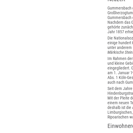
Gummersbach geh
Großherzogtum 
Gummersbach de
Nachdem das Ge
gehörte zunäch
Jahr 1857 erhi
Die Nationalsoz
einige hundert 
unter anderem 
Märkische Stein
Im Rahmen der 
und kleine Geb
eingegliedert.
am 1. Januar 1
Abs. 1 Köln-Ges
auch nach Gumme
Seit dem Jahre 
Hindenburgstra
Mit der Pleite 
einem neuen Te
deshalb ist die
Limburgischen, 
Ripoarischen 
Einwohner