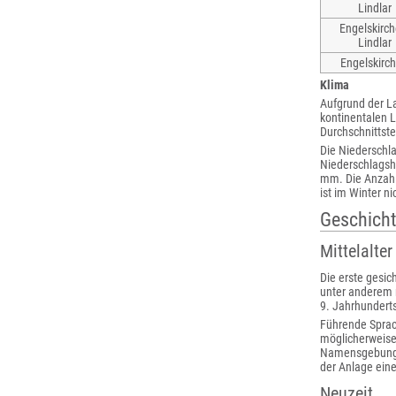
Lindlar
Engelskirch
Lindlar
Engelskirc
Klima
Aufgrund der L
kontinentalen 
Durchschnittste
Die Niedersch
Niederschlagsh
mm. Die Anzahl 
ist im Winter ni
Geschich
Mittelalter
Die erste gesic
unter anderem m
9. Jahrhundert
Führende Sprach
möglicherweis
Namensgebung 
der Anlage eine
Neuzeit