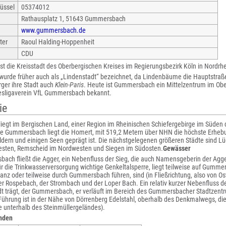
üssel
05374012
Rathausplatz 1, 51643 Gummersbach
www.gummersbach.de
ter
Raoul Halding-Hoppenheit
CDU
st die Kreisstadt des Oberbergischen Kreises im Regierungsbezirk Köln in Nordrh
 wurde früher auch als „Lindenstadt“ bezeichnet, da Lindenbäume die Hauptstraß
rger ihre Stadt auch
Klein-Paris
. Heute ist Gummersbach ein Mittelzentrum im Obe
sligaverein VfL Gummersbach bekannt.
ie
egt im Bergischen Land, einer Region im Rheinischen Schiefergebirge im Süden
e Gummersbach liegt die Homert, mit 519,2 Metern über NHN die höchste Erheb
ldern und einigen Seen geprägt ist. Die nächstgelegenen größeren Städte sind L
sten, Remscheid im Nordwesten und Siegen im Südosten.
Gewässer
ch fließt die Agger, ein Nebenfluss der Sieg, die auch Namensgeberin der Aggert
für die Trinkwasserversorgung wichtige Genkeltalsperre, liegt teilweise auf Gumm
ganz oder teilweise durch Gummersbach führen, sind (in Fließrichtung, also von Os
r Rospebach, der Strombach und der Loper Bach. Ein relativ kurzer Nebenfluss d
t trägt, der Gummersbach, er verläuft im Bereich des Gummersbacher Stadtzentr
Führung ist in der Nähe von Dörrenberg Edelstahl, oberhalb des Denkmalwegs, die 
e unterhalb des Steinmüllergeländes).
nden