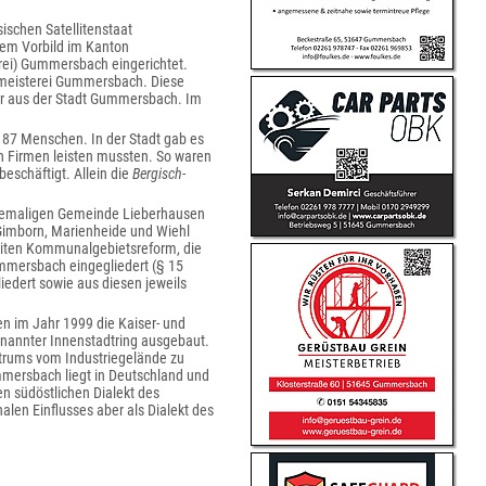
ischen Satellitenstaat
hem Vorbild im Kanton
ei) Gummersbach eingerichtet.
rmeisterei Gummersbach. Diese
r aus der Stadt Gummersbach. Im
 187 Menschen. In der Stadt gab es
en Firmen leisten mussten. So waren
eschäftigt. Allein die
Bergisch-
ehemaligen Gemeinde Lieberhausen
 Gimborn, Marienheide und Wiehl
weiten Kommunalgebietsreform, die
mmersbach eingegliedert (§ 15
iedert sowie aus diesen jeweils
n im Jahr 1999 die Kaiser- und
annter Innenstadtring ausgebaut.
ntrums vom Industriegelände zu
mmersbach liegt in Deutschland und
n südöstlichen Dialekt des
nalen Einflusses aber als Dialekt des