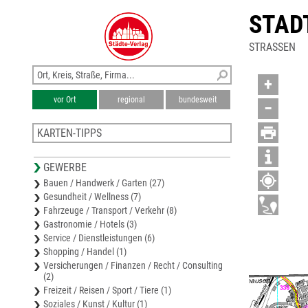
STAD
STRASSEN
+
vor Ort
regional
bundesweit
−
KARTEN-TIPPS
Karte Oberbergischer Kreis
GEWERBE
Stadtplan Marienheide
Bauen / Handwerk / Garten (27)
Stadtplan Wiehl
Gesundheit / Wellness (7)
Stadtplan Bergneustadt
Fahrzeuge / Transport / Verkehr (8)
Stadtplan Nümbrecht
Gastronomie / Hotels (3)
Service / Dienstleistungen (6)
Shopping / Handel (1)
Versicherungen / Finanzen / Recht / Consulting
(2)
Freizeit / Reisen / Sport / Tiere (1)
Soziales / Kunst / Kultur (1)