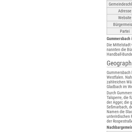
Gemeindeschl
Adresse
Website
Bürgermeis
Partei
Gummersbach
i
Die Mittelstadt
nannten die Bü
Handball-Bunde
Geograph
Gummersbach li
Westfalen. Nah
zahlreichen Wä
Gladbach im We
Durch Gummersba
Talsperre, die 
der Agger, die 
Seßmarbach, de
Namen die Stad
unterirdischen 
der Rospestraß
Nachbargemei