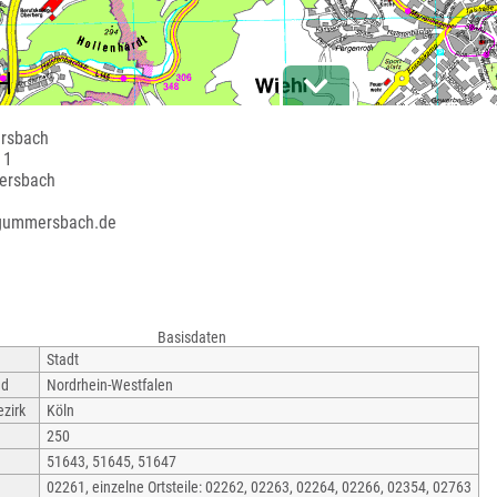
rsbach
 1
ersbach
.gummersbach.de
Basisdaten
Stadt
nd
Nordrhein-Westfalen
zirk
Köln
250
51643, 51645, 51647
02261, einzelne Ortsteile: 02262, 02263, 02264, 02266, 02354, 02763