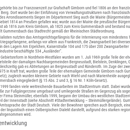
örte bis zur Franzosenzeit zur Grafschaft Gimborn und fiel 1806 an den französ
Berg. Dort wurde bei der Einführung von Verwaltungsstrukturen nach französisc
s Arrondissements Siegen im Département Sieg auch die Mairie (Bürgermeister
biet 1814 an Preußen gefallen war, wurde aus der Mairie die preußische Bürge
st ab 1816 zum Kreis Gimborn, ab 1825 zum Kreis Gummersbach und bestand nu
elt Gummersbach das Stadtrecht gemäß der Rheinischen Städteordnung.
ialisten nutzten das Amtsgerichtsgefängnis für die Internierung von mindestens
Kriegsgefangene, anfangs vor allem aus Frankreich, die Zwangsarbeit bei divers
in den Lagern Am Erpelchen, Kaiserstraße 104 und 175 über 200 Zwangsarbeiter b
industrie
beschäftigte 534 „Ausländer“.
Gebietsreform in Nordrhein-Westfalen wurden am 1. Juli 1969 große Teile der 
ietsteile der damaligen Nachbargemeinden Bergneustadt, Bielstein, Denklingen,
 Gleichzeitig gab es Abtretungen an Bergneustadt und Ründeroth. Im Zuge der z
975 in Kraft trat, wurden große Teile der ehemaligen Gemeinde Gimborn nach Gu
etz); zugleich wurden kleinere Gebiete nach Wiehl und nach Marienheide ausgegl
rsbach eingegliedert (§ 15 Abs. 2 und 3, § 16 Nr. 1 Köln-Gesetz).
1999 fanden viele weitreichende Bauarbeiten im Stadtzentrum statt. Dabei wurde
ße zur Fußgängerzone umgebaut und umliegende Straßen im Gegenzug als sogen
der Firma Steinmüller, ebenfalls 1999, begann der Umbau des westlichen Stadtze
il der Innenstadt (siehe Abschnitt #Stadtentwicklung – Steinmüllergelände). Gu
 Amtssprache der Stadt Deutsch. Viele der Bewohner sprechen auch Bergisch, eine
der linguistisch einen Ostbergischen Dialekt darstellt, aufgrund des starken regio
wahrgenommen wird.
entwicklung