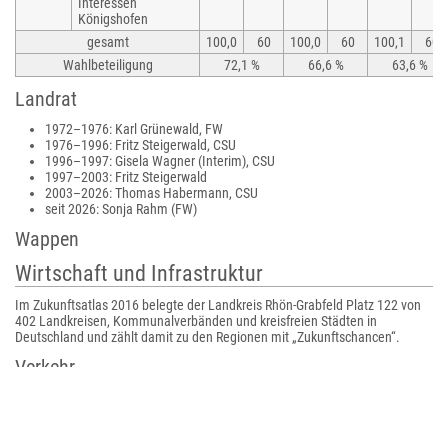
Interessen
Königshofen
gesamt
100,0
60
100,0
60
100,1
60
Wahlbeteiligung
72,1 %
66,6 %
63,6 %
Landrat
1972–1976: Karl Grünewald, FW
1976–1996: Fritz Steigerwald, CSU
1996–1997: Gisela Wagner (Interim), CSU
1997–2003: Fritz Steigerwald
2003–2026: Thomas Habermann, CSU
seit 2026: Sonja Rahm (FW)
Wappen
Wirtschaft und Infrastruktur
Im Zukunftsatlas 2016 belegte der Landkreis Rhön-Grabfeld Platz 122 von
402 Landkreisen, Kommunalverbänden und kreisfreien Städten in
Deutschland und zählt damit zu den Regionen mit „Zukunftschancen“.
Verkehr
Schienenverkehr
Die Königlich Bayerischen Staats-Eisenbahnen haben sämtliche
Bahnstrecken im Landkreis gebaut. Es begann 1874 mit der Hauptbahn