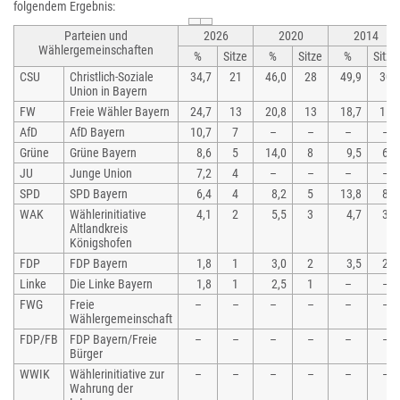
folgendem Ergebnis:
Parteien und
2026
2020
2014
Wählergemeinschaften
%
Sitze
%
Sitze
%
Sitze
CSU
Christlich-Soziale
34,7
21
46,0
28
49,9
30
Union in Bayern
FW
Freie Wähler Bayern
24,7
13
20,8
13
18,7
11
AfD
AfD Bayern
10,7
7
–
–
–
–
Grüne
Grüne Bayern
8,6
5
14,0
8
9,5
6
JU
Junge Union
7,2
4
–
–
–
–
SPD
SPD Bayern
6,4
4
8,2
5
13,8
8
WAK
Wählerinitiative
4,1
2
5,5
3
4,7
3
Altlandkreis
Königshofen
FDP
FDP Bayern
1,8
1
3,0
2
3,5
2
Linke
Die Linke Bayern
1,8
1
2,5
1
–
–
FWG
Freie
–
–
–
–
–
–
Wählergemeinschaft
FDP/FB
FDP Bayern/Freie
–
–
–
–
–
–
Bürger
WWIK
Wählerinitiative zur
–
–
–
–
–
–
Wahrung der