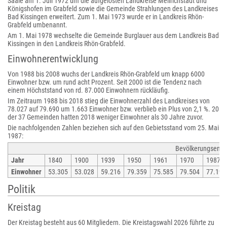
Saale am 1. Juli 1972 um die aufgelösten Landkreise Mellrichstadt und
Königshofen im Grabfeld sowie die Gemeinde Strahlungen des Landkreises
Bad Kissingen erweitert. Zum 1. Mai 1973 wurde er in Landkreis Rhön-
Grabfeld umbenannt.
Am 1. Mai 1978 wechselte die Gemeinde Burglauer aus dem Landkreis Bad
Kissingen in den Landkreis Rhön-Grabfeld.
Einwohnerentwicklung
Von 1988 bis 2008 wuchs der Landkreis Rhön-Grabfeld um knapp 6000
Einwohner bzw. um rund acht Prozent. Seit 2000 ist die Tendenz nach
einem Höchststand von rd. 87.000 Einwohnern rückläufig.
Im Zeitraum 1988 bis 2018 stieg die Einwohnerzahl des Landkreises von
78.027 auf 79.690 um 1.663 Einwohner bzw. verblieb ein Plus von 2,1 %. 20
der 37 Gemeinden hatten 2018 weniger Einwohner als 30 Jahre zuvor.
Die nachfolgenden Zahlen beziehen sich auf den Gebietsstand vom 25. Mai
1987:
Bevölkerungsentw
Jahr
1840
1900
1939
1950
1961
1970
1987
Einwohner
53.305
53.028
59.216
79.359
75.585
79.504
77.197
Politik
Kreistag
Der Kreistag besteht aus 60 Mitgliedern. Die Kreistagswahl 2026 führte zu