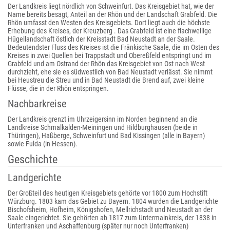
Der Landkreis liegt nördlich von Schweinfurt. Das Kreisgebiet hat, wie der
Name bereits besagt, Anteil an der Rhön und der Landschaft Grabfeld. Die
Rhön umfasst den Westen des Kreisgebiets. Dort liegt auch die höchste
Erhebung des Kreises, der Kreuzberg . Das Grabfeld ist eine flachwellige
Hügellandschaft östlich der Kreisstadt Bad Neustadt an der Saale.
Bedeutendster Fluss des Kreises ist die Fränkische Saale, die im Osten des
Kreises in zwei Quellen bei Trappstadt und Obereßfeld entspringt und im
Grabfeld und am Ostrand der Rhön das Kreisgebiet von Ost nach West
durchzieht, ehe sie es südwestlich von Bad Neustadt verlässt. Sie nimmt
bei Heustreu die Streu und in Bad Neustadt die Brend auf, zwei kleine
Flüsse, die in der Rhön entspringen.
Nachbarkreise
Der Landkreis grenzt im Uhrzeigersinn im Norden beginnend an die
Landkreise Schmalkalden-Meiningen und Hildburghausen (beide in
Thüringen), Haßberge, Schweinfurt und Bad Kissingen (alle in Bayern)
sowie Fulda (in Hessen).
Geschichte
Landgerichte
Der Großteil des heutigen Kreisgebiets gehörte vor 1800 zum Hochstift
Würzburg. 1803 kam das Gebiet zu Bayern. 1804 wurden die Landgerichte
Bischofsheim, Hofheim, Königshofen, Mellrichstadt und Neustadt an der
Saale eingerichtet. Sie gehörten ab 1817 zum Untermainkreis, der 1838 in
Unterfranken und Aschaffenburg (später nur noch Unterfranken)