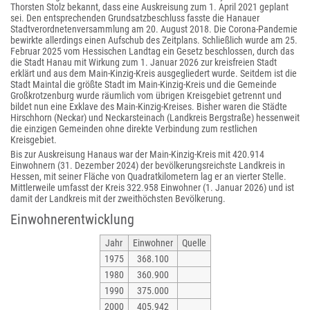
Thorsten Stolz bekannt, dass eine Auskreisung zum 1. April 2021 geplant
sei. Den entsprechenden Grundsatzbeschluss fasste die Hanauer
Stadtverordnetenversammlung am 20. August 2018. Die Corona-Pandemie
bewirkte allerdings einen Aufschub des Zeitplans. Schließlich wurde am 25.
Februar 2025 vom Hessischen Landtag ein Gesetz beschlossen, durch das
die Stadt Hanau mit Wirkung zum 1. Januar 2026 zur kreisfreien Stadt
erklärt und aus dem Main-Kinzig-Kreis ausgegliedert wurde. Seitdem ist die
Stadt Maintal die größte Stadt im Main-Kinzig-Kreis und die Gemeinde
Großkrotzenburg wurde räumlich vom übrigen Kreisgebiet getrennt und
bildet nun eine Exklave des Main-Kinzig-Kreises. Bisher waren die Städte
Hirschhorn (Neckar) und Neckarsteinach (Landkreis Bergstraße) hessenweit
die einzigen Gemeinden ohne direkte Verbindung zum restlichen
Kreisgebiet.
Bis zur Auskreisung Hanaus war der Main-Kinzig-Kreis mit 420.914
Einwohnern (31. Dezember 2024) der bevölkerungsreichste Landkreis in
Hessen, mit seiner Fläche von Quadratkilometern lag er an vierter Stelle.
Mittlerweile umfasst der Kreis 322.958 Einwohner (1. Januar 2026) und ist
damit der Landkreis mit der zweithöchsten Bevölkerung.
Einwohnerentwicklung
Jahr
Einwohner
Quelle
1975
368.100
1980
360.900
1990
375.000
2000
405.942