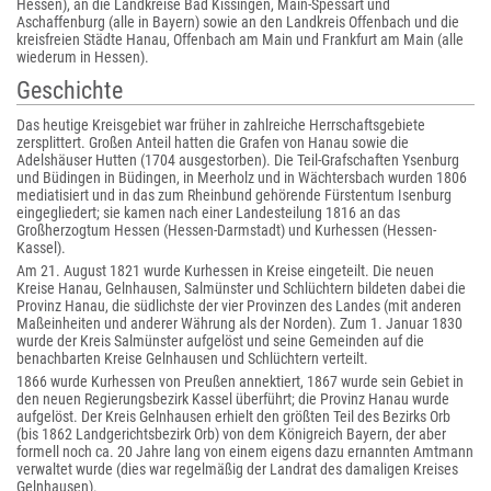
Hessen), an die Landkreise Bad Kissingen, Main-Spessart und
Aschaffenburg (alle in Bayern) sowie an den Landkreis Offenbach und die
kreisfreien Städte Hanau, Offenbach am Main und Frankfurt am Main (alle
wiederum in Hessen).
Geschichte
Das heutige Kreisgebiet war früher in zahlreiche Herrschaftsgebiete
zersplittert. Großen Anteil hatten die Grafen von Hanau sowie die
Adelshäuser Hutten (1704 ausgestorben). Die Teil-Grafschaften Ysenburg
und Büdingen in Büdingen, in Meerholz und in Wächtersbach wurden 1806
mediatisiert und in das zum Rheinbund gehörende Fürstentum Isenburg
eingegliedert; sie kamen nach einer Landesteilung 1816 an das
Großherzogtum Hessen (Hessen-Darmstadt) und Kurhessen (Hessen-
Kassel).
Am 21. August 1821 wurde Kurhessen in Kreise eingeteilt. Die neuen
Kreise Hanau, Gelnhausen, Salmünster und Schlüchtern bildeten dabei die
Provinz Hanau, die südlichste der vier Provinzen des Landes (mit anderen
Maßeinheiten und anderer Währung als der Norden). Zum 1. Januar 1830
wurde der Kreis Salmünster aufgelöst und seine Gemeinden auf die
benachbarten Kreise Gelnhausen und Schlüchtern verteilt.
1866 wurde Kurhessen von Preußen annektiert, 1867 wurde sein Gebiet in
den neuen Regierungsbezirk Kassel überführt; die Provinz Hanau wurde
aufgelöst. Der Kreis Gelnhausen erhielt den größten Teil des Bezirks Orb
(bis 1862 Landgerichtsbezirk Orb) von dem Königreich Bayern, der aber
formell noch ca. 20 Jahre lang von einem eigens dazu ernannten Amtmann
verwaltet wurde (dies war regelmäßig der Landrat des damaligen Kreises
Gelnhausen).