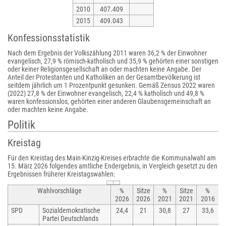
2010
407.409
2015
409.043
Konfessionsstatistik
Nach dem Ergebnis der Volkszählung 2011 waren 36,2 % der Einwohner
evangelisch, 27,9 % römisch-katholisch und 35,9 % gehörten einer sonstigen
oder keiner Religionsgesellschaft an oder machten keine Angabe. Der
Anteil der Protestanten und Katholiken an der Gesamtbevölkerung ist
seitdem jährlich um 1 Prozentpunkt gesunken. Gemäß Zensus 2022 waren
(2022) 27,8 % der Einwohner evangelisch, 22,4 % katholisch und 49,8 %
waren konfessionslos, gehörten einer anderen Glaubensgemeinschaft an
oder machten keine Angabe.
Politik
Kreistag
Für den Kreistag des Main-Kinzig-Kreises erbrachte die Kommunalwahl am
15. März 2026 folgendes amtliche Endergebnis, in Vergleich gesetzt zu den
Ergebnissen früherer Kreistagswahlen:
Wahlvorschläge
%
Sitze
%
Sitze
%
S
2026
2026
2021
2021
2016
2
SPD
Sozialdemokratische
24,4
21
30,8
27
33,6
Partei Deutschlands