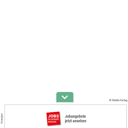
© Städte-Verlag
Anzeigen
Jobangebote
jetzt ansehen