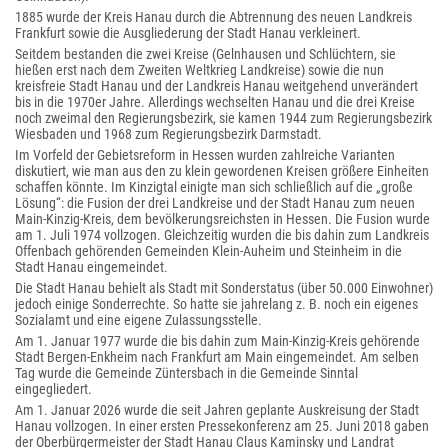
1885 wurde der Kreis Hanau durch die Abtrennung des neuen Landkreis
Frankfurt sowie die Ausgliederung der Stadt Hanau verkleinert.
Seitdem bestanden die zwei Kreise (Gelnhausen und Schlüchtern, sie
hießen erst nach dem Zweiten Weltkrieg Landkreise) sowie die nun
kreisfreie Stadt Hanau und der Landkreis Hanau weitgehend unverändert
bis in die 1970er Jahre. Allerdings wechselten Hanau und die drei Kreise
noch zweimal den Regierungsbezirk, sie kamen 1944 zum Regierungsbezirk
Wiesbaden und 1968 zum Regierungsbezirk Darmstadt.
Im Vorfeld der Gebietsreform in Hessen wurden zahlreiche Varianten
diskutiert, wie man aus den zu klein gewordenen Kreisen größere Einheiten
schaffen könnte. Im Kinzigtal einigte man sich schließlich auf die „große
Lösung“: die Fusion der drei Landkreise und der Stadt Hanau zum neuen
Main-Kinzig-Kreis, dem bevölkerungsreichsten in Hessen. Die Fusion wurde
am 1. Juli 1974 vollzogen. Gleichzeitig wurden die bis dahin zum Landkreis
Offenbach gehörenden Gemeinden Klein-Auheim und Steinheim in die
Stadt Hanau eingemeindet.
Die Stadt Hanau behielt als Stadt mit Sonderstatus (über 50.000 Einwohner)
jedoch einige Sonderrechte. So hatte sie jahrelang z. B. noch ein eigenes
Sozialamt und eine eigene Zulassungsstelle.
Am 1. Januar 1977 wurde die bis dahin zum Main-Kinzig-Kreis gehörende
Stadt Bergen-Enkheim nach Frankfurt am Main eingemeindet. Am selben
Tag wurde die Gemeinde Züntersbach in die Gemeinde Sinntal
eingegliedert.
Am 1. Januar 2026 wurde die seit Jahren geplante Auskreisung der Stadt
Hanau vollzogen. In einer ersten Pressekonferenz am 25. Juni 2018 gaben
der Oberbürgermeister der Stadt Hanau Claus Kaminsky und Landrat