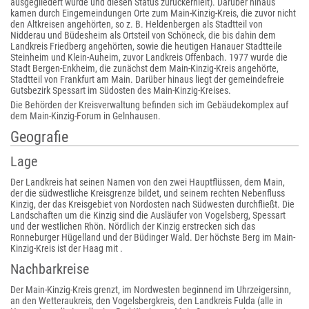
ausgegliedert wurde und diesen Status zurückerhielt). Darüber hinaus
kamen durch Eingemeindungen Orte zum Main-Kinzig-Kreis, die zuvor nicht
den Altkreisen angehörten, so z. B. Heldenbergen als Stadtteil von
Nidderau und Büdesheim als Ortsteil von Schöneck, die bis dahin dem
Landkreis Friedberg angehörten, sowie die heutigen Hanauer Stadtteile
Steinheim und Klein-Auheim, zuvor Landkreis Offenbach. 1977 wurde die
Stadt Bergen-Enkheim, die zunächst dem Main-Kinzig-Kreis angehörte,
Stadtteil von Frankfurt am Main. Darüber hinaus liegt der gemeindefreie
Gutsbezirk Spessart im Südosten des Main-Kinzig-Kreises.
Die Behörden der Kreisverwaltung befinden sich im Gebäudekomplex auf
dem Main-Kinzig-Forum in Gelnhausen.
Geografie
Lage
Der Landkreis hat seinen Namen von den zwei Hauptflüssen, dem Main,
der die südwestliche Kreisgrenze bildet, und seinem rechten Nebenfluss
Kinzig, der das Kreisgebiet von Nordosten nach Südwesten durchfließt. Die
Landschaften um die Kinzig sind die Ausläufer von Vogelsberg, Spessart
und der westlichen Rhön. Nördlich der Kinzig erstrecken sich das
Ronneburger Hügelland und der Büdinger Wald. Der höchste Berg im Main-
Kinzig-Kreis ist der Haag mit .
Nachbarkreise
Der Main-Kinzig-Kreis grenzt, im Nordwesten beginnend im Uhrzeigersinn,
an den Wetteraukreis, den Vogelsbergkreis, den Landkreis Fulda (alle in