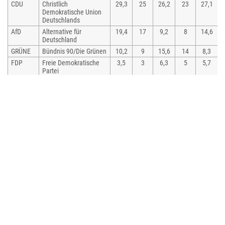
CDU
Christlich
29,3
25
26,2
23
27,1
Demokratische Union
Deutschlands
AfD
Alternative für
19,4
17
9,2
8
14,6
Deutschland
GRÜNE
Bündnis 90/Die Grünen
10,2
9
15,6
14
8,3
FDP
Freie Demokratische
3,5
3
6,3
5
5,7
Partei
FW
Freie Wähler Main-
12,4
6
6,9
6
5,0
Kinzig-Kreis
DIE
DIE LINKE.
4,4
4
3,4
3
3,3
LINKE.
Volt
Volt Deutschland
1,7
2
—
—
—
REP
Die Republikaner
—
—
0,4
0
0,9
NPD
Nationaldemokratische
—
—
—
—
0,9
Partei Deutschlands
PIRATEN
Piratenpartei
—
—
—
—
0,4
Deutschland
Die
Partei für Arbeit,
—
—
1,2
1
—
PARTEI
Rechtsstaat,
Tierschutz,
Elitenförderung und
basisdemokratische
Initiative