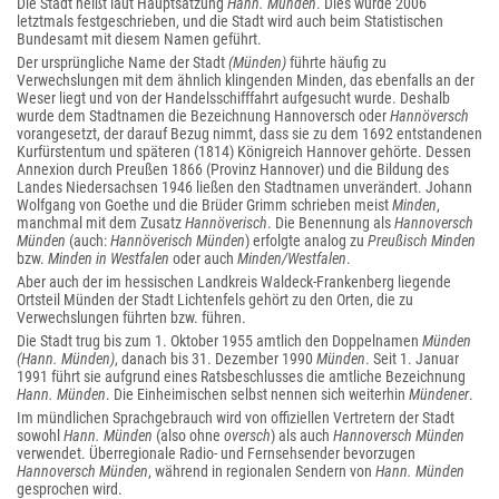
Die Stadt heißt laut Hauptsatzung
Hann. Münden
. Dies wurde 2006
letztmals festgeschrieben, und die Stadt wird auch beim Statistischen
Bundesamt mit diesem Namen geführt.
Der ursprüngliche Name der Stadt
(Münden)
führte häufig zu
Verwechslungen mit dem ähnlich klingenden Minden, das ebenfalls an der
Weser liegt und von der Handelsschifffahrt aufgesucht wurde. Deshalb
wurde dem Stadtnamen die Bezeichnung Hannoversch oder
Hannöversch
vorangesetzt, der darauf Bezug nimmt, dass sie zu dem 1692 entstandenen
Kurfürstentum und späteren (1814) Königreich Hannover gehörte. Dessen
Annexion durch Preußen 1866 (Provinz Hannover) und die Bildung des
Landes Niedersachsen 1946 ließen den Stadtnamen unverändert. Johann
Wolfgang von Goethe und die Brüder Grimm schrieben meist
Minden
,
manchmal mit dem Zusatz
Hannöverisch
. Die Benennung als
Hannoversch
Münden
(auch:
Hannöverisch Münden
) erfolgte analog zu
Preußisch Minden
bzw.
Minden in Westfalen
oder auch
Minden/Westfalen
.
Aber auch der im hessischen Landkreis Waldeck-Frankenberg liegende
Ortsteil Münden der Stadt Lichtenfels gehört zu den Orten, die zu
Verwechslungen führten bzw. führen.
Die Stadt trug bis zum 1. Oktober 1955 amtlich den Doppelnamen
Münden
(Hann. Münden)
, danach bis 31. Dezember 1990
Münden
. Seit 1. Januar
1991 führt sie aufgrund eines Ratsbeschlusses die amtliche Bezeichnung
Hann. Münden
. Die Einheimischen selbst nennen sich weiterhin
Mündener
.
Im mündlichen Sprachgebrauch wird von offiziellen Vertretern der Stadt
sowohl
Hann. Münden
(also ohne
oversch
) als auch
Hannoversch Münden
verwendet. Überregionale Radio- und Fernsehsender bevorzugen
Hannoversch Münden
, während in regionalen Sendern von
Hann. Münden
gesprochen wird.