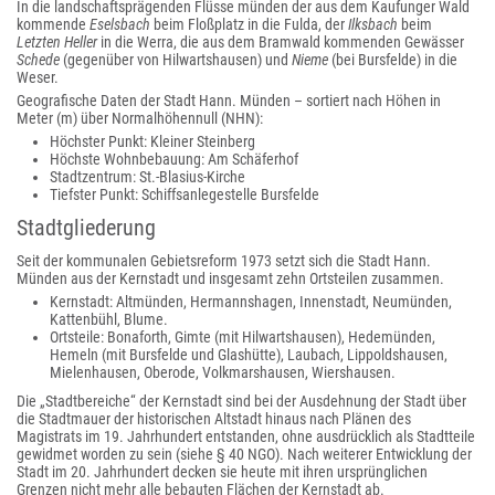
In die landschaftsprägenden Flüsse münden der aus dem Kaufunger Wald
kommende
Eselsbach
beim Floßplatz in die Fulda, der
Ilksbach
beim
Letzten Heller
in die Werra, die aus dem Bramwald kommenden Gewässer
Schede
(gegenüber von Hilwartshausen) und
Nieme
(bei Bursfelde) in die
Weser.
Geografische Daten der Stadt Hann. Münden – sortiert nach Höhen in
Meter (m) über Normalhöhennull (NHN):
Höchster Punkt: Kleiner Steinberg
Höchste Wohnbebauung: Am Schäferhof
Stadtzentrum: St.-Blasius-Kirche
Tiefster Punkt: Schiffsanlegestelle Bursfelde
Stadtgliederung
Seit der kommunalen Gebietsreform 1973 setzt sich die Stadt Hann.
Münden aus der Kernstadt und insgesamt zehn Ortsteilen zusammen.
Kernstadt: Altmünden, Hermannshagen, Innenstadt, Neumünden,
Kattenbühl, Blume.
Ortsteile: Bonaforth, Gimte (mit Hilwartshausen), Hedemünden,
Hemeln (mit Bursfelde und Glashütte), Laubach, Lippoldshausen,
Mielenhausen, Oberode, Volkmarshausen, Wiershausen.
Die „Stadtbereiche“ der Kernstadt sind bei der Ausdehnung der Stadt über
die Stadtmauer der historischen Altstadt hinaus nach Plänen des
Magistrats im 19. Jahrhundert entstanden, ohne ausdrücklich als Stadtteile
gewidmet worden zu sein (siehe § 40 NGO). Nach weiterer Entwicklung der
Stadt im 20. Jahrhundert decken sie heute mit ihren ursprünglichen
Grenzen nicht mehr alle bebauten Flächen der Kernstadt ab.