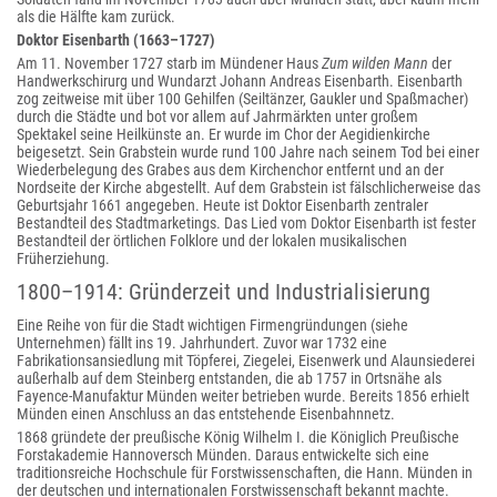
als die Hälfte kam zurück.
Doktor Eisenbarth (1663–1727)
Am 11. November 1727 starb im Mündener Haus
Zum wilden Mann
der
Handwerkschirurg und Wundarzt Johann Andreas Eisenbarth. Eisenbarth
zog zeitweise mit über 100 Gehilfen (Seiltänzer, Gaukler und Spaßmacher)
durch die Städte und bot vor allem auf Jahrmärkten unter großem
Spektakel seine Heilkünste an. Er wurde im Chor der Aegidienkirche
beigesetzt. Sein Grabstein wurde rund 100 Jahre nach seinem Tod bei einer
Wiederbelegung des Grabes aus dem Kirchenchor entfernt und an der
Nordseite der Kirche abgestellt. Auf dem Grabstein ist fälschlicherweise das
Geburtsjahr 1661 angegeben. Heute ist Doktor Eisenbarth zentraler
Bestandteil des Stadtmarketings. Das Lied vom Doktor Eisenbarth ist fester
Bestandteil der örtlichen Folklore und der lokalen musikalischen
Früherziehung.
1800–1914: Gründerzeit und Industrialisierung
Eine Reihe von für die Stadt wichtigen Firmengründungen (siehe
Unternehmen) fällt ins 19. Jahrhundert. Zuvor war 1732 eine
Fabrikationsansiedlung mit Töpferei, Ziegelei, Eisenwerk und Alaunsiederei
außerhalb auf dem Steinberg entstanden, die ab 1757 in Ortsnähe als
Fayence-Manufaktur Münden weiter betrieben wurde. Bereits 1856 erhielt
Münden einen Anschluss an das entstehende Eisenbahnnetz.
1868 gründete der preußische König Wilhelm I. die Königlich Preußische
Forstakademie Hannoversch Münden. Daraus entwickelte sich eine
traditionsreiche Hochschule für Forstwissenschaften, die Hann. Münden in
der deutschen und internationalen Forstwissenschaft bekannt machte.