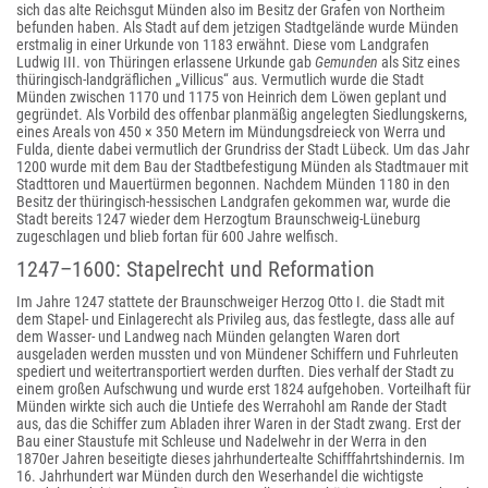
sich das alte Reichsgut Münden also im Besitz der Grafen von Northeim
befunden haben. Als Stadt auf dem jetzigen Stadtgelände wurde Münden
erstmalig in einer Urkunde von 1183 erwähnt. Diese vom Landgrafen
Ludwig III. von Thüringen erlassene Urkunde gab
Gemunden
als Sitz eines
thüringisch-landgräflichen „Villicus“ aus. Vermutlich wurde die Stadt
Münden zwischen 1170 und 1175 von Heinrich dem Löwen geplant und
gegründet. Als Vorbild des offenbar planmäßig angelegten Siedlungskerns,
eines Areals von 450 × 350 Metern im Mündungsdreieck von Werra und
Fulda, diente dabei vermutlich der Grundriss der Stadt Lübeck. Um das Jahr
1200 wurde mit dem Bau der Stadtbefestigung Münden als Stadtmauer mit
Stadttoren und Mauertürmen begonnen. Nachdem Münden 1180 in den
Besitz der thüringisch-hessischen Landgrafen gekommen war, wurde die
Stadt bereits 1247 wieder dem Herzogtum Braunschweig-Lüneburg
zugeschlagen und blieb fortan für 600 Jahre welfisch.
1247–1600: Stapelrecht und Reformation
Im Jahre 1247 stattete der Braunschweiger Herzog Otto I. die Stadt mit
dem Stapel- und Einlagerecht als Privileg aus, das festlegte, dass alle auf
dem Wasser- und Landweg nach Münden gelangten Waren dort
ausgeladen werden mussten und von Mündener Schiffern und Fuhrleuten
spediert und weitertransportiert werden durften. Dies verhalf der Stadt zu
einem großen Aufschwung und wurde erst 1824 aufgehoben. Vorteilhaft für
Münden wirkte sich auch die Untiefe des Werrahohl am Rande der Stadt
aus, das die Schiffer zum Abladen ihrer Waren in der Stadt zwang. Erst der
Bau einer Staustufe mit Schleuse und Nadelwehr in der Werra in den
1870er Jahren beseitigte dieses jahrhundertealte Schifffahrtshindernis. Im
16. Jahrhundert war Münden durch den Weserhandel die wichtigste