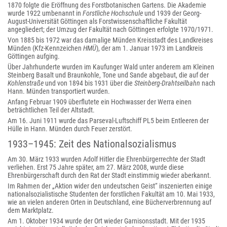
1870 folgte die Eröffnung des Forstbotanischen Gartens. Die Akademie
wurde 1922 umbenannt in
Forstliche Hochschule
und 1939 der Georg-
August-Universität Göttingen als Forstwissenschaftliche Fakultät
angegliedert; der Umzug der Fakultät nach Göttingen erfolgte 1970/1971.
Von 1885 bis 1972 war das damalige Münden Kreisstadt des Landkreises
Münden (Kfz-Kennzeichen
HMÜ
), der am 1. Januar 1973 im Landkreis
Göttingen aufging.
Über Jahrhunderte wurden im Kaufunger Wald unter anderem am Kleinen
Steinberg Basalt und Braunkohle, Tone und Sande abgebaut, die auf der
Kohlenstraße
und von 1894 bis 1931 über die
Steinberg-Drahtseilbahn
nach
Hann. Münden transportiert wurden.
Anfang Februar 1909 überflutete ein Hochwasser der Werra einen
beträchtlichen Teil der Altstadt.
Am 16. Juni 1911 wurde das Parseval-Luftschiff PL5 beim Entleeren der
Hülle in Hann. Münden durch Feuer zerstört.
1933–1945: Zeit des Nationalsozialismus
Am 30. März 1933 wurden Adolf Hitler die Ehrenbürgerrechte der Stadt
verliehen. Erst 75 Jahre später, am 27. März 2008, wurde diese
Ehrenbürgerschaft durch den Rat der Stadt einstimmig wieder aberkannt.
Im Rahmen der „Aktion wider den undeutschen Geist“ inszenierten einige
nationalsozialistische Studenten der forstlichen Fakultät am 10. Mai 1933,
wie an vielen anderen Orten in Deutschland, eine Bücherverbrennung auf
dem Marktplatz.
Am 1. Oktober 1934 wurde der Ort wieder Garnisonsstadt. Mit der 1935