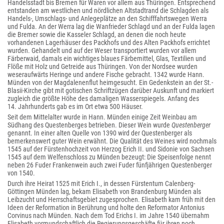
Handelsstadt bis Bremen für Waren vor allem aus Thüringen. Entsprechend
entstanden am westlichen und nördlichen Altstadtrand die Schlagden als
Handels-, Umschlags- und Anlegeplätze an den Schifffahrtswegen Werra
und Fulda. An der Werra lag die Wanfrieder Schlagd und an der Fulda lagen
die Bremer sowie die Kasseler Schlagd, an denen die noch heute
vorhandenen Lagerhäuser des Packhofs und des Alten Packhofs errichtet
wurden. Gehandelt und auf der Weser transportiert wurden vor allem
Färberwaid, damals ein wichtiges blaues Färbemittel, Glas, Textilien und
Flöße mit Holz und Getreide aus Thüringen. Von der Nordsee wurden
weseraufwärts Heringe und andere Fische gebracht. 1342 wurde Hann.
Münden von der Magdalenenflut heimgesucht. Ein Gedenkstein an der St.-
Blasii-Kirche gibt mit gotischen Schriftzügen darüber Auskunft und markiert
zugleich die größte Höhe des damaligen Wasserspiegels. Anfang des
14. Jahrhunderts gab es im Ort etwa 500 Häuser.
Seit dem Mittelalter wurde in Hann. Münden einige Zeit Weinbau am
Südhang des Questenberges betrieben. Dieser Wein wurde
Questenberger
genannt. In einer alten Quelle von 1390 wird der Questenberger als
bemerkenswert guter Wein erwähnt. Die Qualität des Weines wird nochmals
1545 auf der Fürstenhochzeit von Herzog Erich II. und Sidonie von Sachsen
1545 auf dem Welfenschloss zu Münden bezeugt: Die Speisenfolge nennt
neben 26 Fuder Frankenwein auch zwei Fuder fünfjährigen Questenberger
von 1540.
Durch ihre Heirat 1525 mit Erich I., in dessen Fürstentum Calenberg-
Göttingen Münden lag, bekam Elisabeth von Brandenburg Münden als
Leibzucht und Herrschaftsgebiet zugesprochen. Elisabeth kam früh mit den
Ideen der Reformation in Berührung und holte den Reformator Antonius
Corvinus nach Münden. Nach dem Tod Erichs I. im Jahre 1540 übernahm
Elisabeth vormundschaftlich die Regierungsgeschäfte für ihren noch