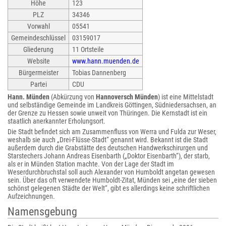
Höhe
123
PLZ
34346
Vorwahl
05541
Gemeindeschlüssel
03159017
Gliederung
11 Ortsteile
Website
www.hann.muenden.de
Bürgermeister
Tobias Dannenberg
Partei
CDU
Hann. Münden
(Abkürzung von
Hannoversch Münden
) ist eine Mittelstadt
und selbständige Gemeinde im Landkreis Göttingen, Südniedersachsen, an
der Grenze zu Hessen sowie unweit von Thüringen. Die Kernstadt ist ein
staatlich anerkannter Erholungsort.
Die Stadt befindet sich am Zusammenfluss von Werra und Fulda zur Weser,
weshalb sie auch „Drei-Flüsse-Stadt“ genannt wird. Bekannt ist die Stadt
außerdem durch die Grabstätte des deutschen Handwerkschirurgen und
Starstechers Johann Andreas Eisenbarth („Doktor Eisenbarth“), der starb,
als er in Münden Station machte. Von der Lage der Stadt im
Weserdurchbruchstal soll auch Alexander von Humboldt angetan gewesen
sein. Über das oft verwendete Humboldt-Zitat, Münden sei „eine der sieben
schönst gelegenen Städte der Welt“, gibt es allerdings keine schriftlichen
Aufzeichnungen.
Namensgebung