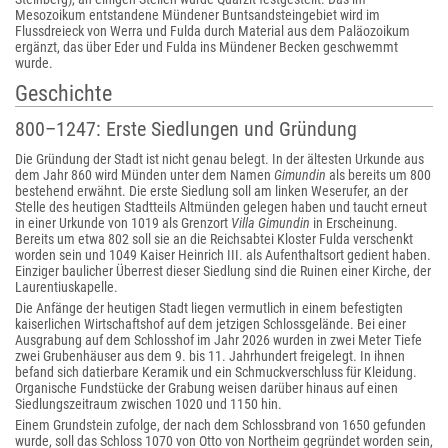
Mesozoikum entstandene Mündener Buntsandsteingebiet wird im
Flussdreieck von Werra und Fulda durch Material aus dem Paläozoikum
ergänzt, das über Eder und Fulda ins Mündener Becken geschwemmt
wurde.
Geschichte
800–1247: Erste Siedlungen und Gründung
Die Gründung der Stadt ist nicht genau belegt. In der ältesten Urkunde aus
dem Jahr 860 wird Münden unter dem Namen
Gimundin
als bereits um 800
bestehend erwähnt. Die erste Siedlung soll am linken Weserufer, an der
Stelle des heutigen Stadtteils Altmünden gelegen haben und taucht erneut
in einer Urkunde von 1019 als Grenzort
Villa Gimundin
in Erscheinung.
Bereits um etwa 802 soll sie an die Reichsabtei Kloster Fulda verschenkt
worden sein und 1049 Kaiser Heinrich III. als Aufenthaltsort gedient haben.
Einziger baulicher Überrest dieser Siedlung sind die Ruinen einer Kirche, der
Laurentiuskapelle.
Die Anfänge der heutigen Stadt liegen vermutlich in einem befestigten
kaiserlichen Wirtschaftshof auf dem jetzigen Schlossgelände. Bei einer
Ausgrabung auf dem Schlosshof im Jahr 2026 wurden in zwei Meter Tiefe
zwei Grubenhäuser aus dem 9. bis 11. Jahrhundert freigelegt. In ihnen
befand sich datierbare Keramik und ein Schmuckverschluss für Kleidung.
Organische Fundstücke der Grabung weisen darüber hinaus auf einen
Siedlungszeitraum zwischen 1020 und 1150 hin.
Einem Grundstein zufolge, der nach dem Schlossbrand von 1650 gefunden
wurde, soll das Schloss 1070 von Otto von Northeim gegründet worden sein,