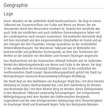
Geographie
Lage
Hann. Münden ist die südlichste Stadt Niedersachsens. Sie liegt in einem
Talkessel am Zusammenfluss von Fulda und Werra zur Weser, der am
Tanzwerder durch den Weserstein markiert ist. Sowohl ihre westliche wie
auch Teile der nördlichen und auch östlichen Gemeindegrenze fallen mit
der Landesgrenze nach Hessen zusammen. Die politische Gemeinde liegt
mit ihrer Kernstadt und den eingemeindeten Ortschaften im Grund und an
den Hängen der drei Flusstäler; einzige Ausnahme ist der nordöstliche
Ortsteil Mielenhausen. Der Mündener Talkessel war im Mittelalter ein
kommerzieller und politischer Knotenpunkt, an dem das Territorium der
Welfen an die Gebiete von Westfalen und Hessen-Thüringen angrenzte.
Das Stadtzentrum mit der historischen Altstadt befindet sich im äußersten
Winkel des Mündungsdreiecks von Werra und Fulda in die Weser. Sie liegt
23 km südwestlich der Kreisstadt Göttingen und 20 km nordöstlich der
nordhessischen Stadt Kassel. Raumordnungspolitisch gehört die Stadt zur
Metropolregion Hannover-Braunschweig-Göttingen-Wolfsburg.
Die Stadt liegt an den Nahtlinien von Kaufunger Wald (bis ) mit dem Kleinen
Steinberg im Süden, Reinhardswald (bis ) mit dem Gahrenberg im Westen
und Bramwald (bis ) mit dem Blümer Berg im Norden, deren Gebirgsrücken
in den Mündener Talkessel nasenartig hervorspringen. Der erstgenannte
Mittelgebirgszug wird dem Norden des Osthessischen Berglands
zugeordnet und die zwei letztgenannten Gebirgszüge dem Weserbergland.
Im Kaufunger Wald und Bramwald liegen Teile des Naturparks Münden.