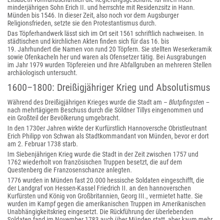
minderjährigen Sohn Erich II. und herrschte mit Residenzsitz in Hann.
Münden bis 1546. In dieser Zeit, also noch vor dem Augsburger
Religionsfrieden, setzte sie den Protestantismus durch.
Das Töpferhandwerk lässt sich im Ort seit 1561 schriftlich nachweisen. In
städtischen und kirchlichen Akten finden sich für das 16. bis
19. Jahrhundert die Namen von rund 20 Töpfern. Sie stellten Weserkeramik
sowie Ofenkacheln her und waren als Ofensetzer tätig. Bei Ausgrabungen
im Jahr 1979 wurden Töpfereien und ihre Abfallgruben an mehreren Stellen
archäologisch untersucht.
1600–1800: Dreißigjähriger Krieg und Absolutismus
Während des Dreißigjährigen Krieges wurde die Stadt am –
Blutpfingsten
–
nach mehrtägigem Beschuss durch die Söldner Tillys eingenommen und
ein Großteil der Bevölkerung umgebracht.
In den 1730er Jahren wirkte der Kurfürstlich Hannoversche Obristleutnant
Erich Philipp von Schwan als Stadtkommandant von Münden, bevor er dort
am 2. Februar 1738 starb.
Im Siebenjährigen Krieg wurde die Stadt in der Zeit zwischen 1757 und
1762 wiederholt von französischen Truppen besetzt, die auf dem
Questenberg die Franzosenschanze anlegten.
1776 wurden in Münden fast 20.000 hessische Soldaten eingeschifft, die
der Landgraf von Hessen-Kassel Friedrich II. an den hannoverschen
Kurfürsten und König von Großbritannien, Georg III., vermietet hatte. Sie
wurden im Kampf gegen die amerikanischen Truppen im Amerikanischen
Unabhängigkeitskrieg eingesetzt. Die Rückführung der überlebenden
Soldaten fand im November 1783 auch über Münden statt, aber kaum mehr