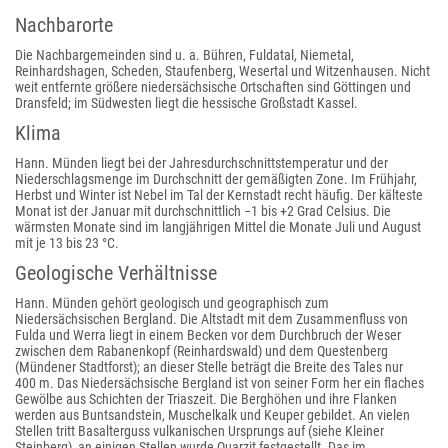
Nachbarorte
Die Nachbargemeinden sind u. a. Bühren, Fuldatal, Niemetal,
Reinhardshagen, Scheden, Staufenberg, Wesertal und Witzenhausen. Nicht
weit entfernte größere niedersächsische Ortschaften sind Göttingen und
Dransfeld; im Südwesten liegt die hessische Großstadt Kassel.
Klima
Hann. Münden liegt bei der Jahresdurchschnittstemperatur und der
Niederschlagsmenge im Durchschnitt der gemäßigten Zone. Im Frühjahr,
Herbst und Winter ist Nebel im Tal der Kernstadt recht häufig. Der kälteste
Monat ist der Januar mit durchschnittlich −1 bis +2 Grad Celsius. Die
wärmsten Monate sind im langjährigen Mittel die Monate Juli und August
mit je 13 bis 23 °C.
Geologische Verhältnisse
Hann. Münden gehört geologisch und geographisch zum
Niedersächsischen Bergland. Die Altstadt mit dem Zusammenfluss von
Fulda und Werra liegt in einem Becken vor dem Durchbruch der Weser
zwischen dem Rabanenkopf (Reinhardswald) und dem Questenberg
(Mündener Stadtforst); an dieser Stelle beträgt die Breite des Tales nur
400 m. Das Niedersächsische Bergland ist von seiner Form her ein flaches
Gewölbe aus Schichten der Triaszeit. Die Berghöhen und ihre Flanken
werden aus Buntsandstein, Muschelkalk und Keuper gebildet. An vielen
Stellen tritt Basalterguss vulkanischen Ursprungs auf (siehe Kleiner
Steinberg), an einigen Stellen wurde Quarzit festgestellt. Das im