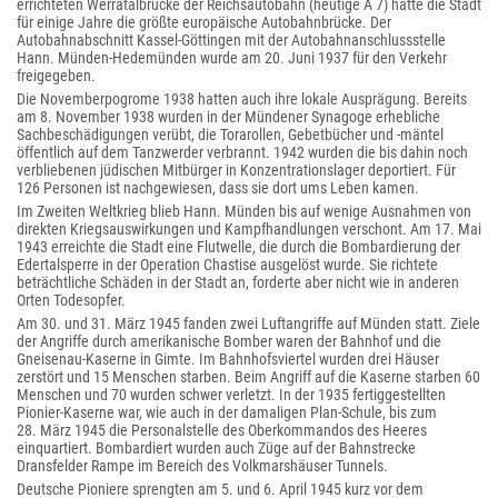
errichteten Werratalbrücke der Reichsautobahn (heutige A 7) hatte die Stadt
für einige Jahre die größte europäische Autobahnbrücke. Der
Autobahnabschnitt Kassel-Göttingen mit der Autobahnanschlussstelle
Hann. Münden-Hedemünden wurde am 20. Juni 1937 für den Verkehr
freigegeben.
Die Novemberpogrome 1938 hatten auch ihre lokale Ausprägung. Bereits
am 8. November 1938 wurden in der Mündener Synagoge erhebliche
Sachbeschädigungen verübt, die Torarollen, Gebetbücher und -mäntel
öffentlich auf dem Tanzwerder verbrannt. 1942 wurden die bis dahin noch
verbliebenen jüdischen Mitbürger in Konzentrationslager deportiert. Für
126 Personen ist nachgewiesen, dass sie dort ums Leben kamen.
Im Zweiten Weltkrieg blieb Hann. Münden bis auf wenige Ausnahmen von
direkten Kriegsauswirkungen und Kampfhandlungen verschont. Am 17. Mai
1943 erreichte die Stadt eine Flutwelle, die durch die Bombardierung der
Edertalsperre in der Operation Chastise ausgelöst wurde. Sie richtete
beträchtliche Schäden in der Stadt an, forderte aber nicht wie in anderen
Orten Todesopfer.
Am 30. und 31. März 1945 fanden zwei Luftangriffe auf Münden statt. Ziele
der Angriffe durch amerikanische Bomber waren der Bahnhof und die
Gneisenau-Kaserne in Gimte. Im Bahnhofsviertel wurden drei Häuser
zerstört und 15 Menschen starben. Beim Angriff auf die Kaserne starben 60
Menschen und 70 wurden schwer verletzt. In der 1935 fertiggestellten
Pionier-Kaserne war, wie auch in der damaligen Plan-Schule, bis zum
28. März 1945 die Personalstelle des Oberkommandos des Heeres
einquartiert. Bombardiert wurden auch Züge auf der Bahnstrecke
Dransfelder Rampe im Bereich des Volkmarshäuser Tunnels.
Deutsche Pioniere sprengten am 5. und 6. April 1945 kurz vor dem