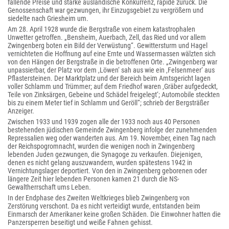
fallende Preise und starke ausländische Konkurrenz, rapide zurück. Die
Genossenschaft war gezwungen, ihr Einzugsgebiet zu vergrößern und
siedelte nach Griesheim um.
Am 28. April 1928 wurde die Bergstraße von einem katastrophalen
Unwetter getroffen. „Bensheim, Auerbach, Zell, das Ried und vor allem
Zwingenberg boten ein Bild der Verwüstung“. Gewittersturm und Hagel
vernichteten die Hoffnung auf eine Ernte und Wassermassen wälzten sich
von den Hängen der Bergstraße in die betroffenen Orte. „Zwingenberg war
unpassierbar, der Platz vor dem ‚Löwen‘ sah aus wie ein ‚Felsenmeer‘ aus
Pflastersteinen. Der Marktplatz und der Bereich beim Amtsgericht lagen
voller Schlamm und Trümmer; auf dem Friedhof waren ‚Gräber aufgedeckt,
Teile von Zinksärgen, Gebeine und Schädel freigelegt‘; Automobile steckten
bis zu einem Meter tief in Schlamm und Geröll“; schrieb der Bergsträßer
Anzeiger.
Zwischen 1933 und 1939 zogen alle der 1933 noch aus 40 Personen
bestehenden jüdischen Gemeinde Zwingenberg infolge der zunehmenden
Repressalien weg oder wanderten aus. Am 19. November, einen Tag nach
der Reichspogromnacht, wurden die wenigen noch in Zwingenberg
lebenden Juden gezwungen, die Synagoge zu verkaufen. Diejenigen,
denen es nicht gelang auszuwandern, wurden spätestens 1942 in
Vernichtungslager deportiert. Von den in Zwingenberg geborenen oder
längere Zeit hier lebenden Personen kamen 21 durch die NS-
Gewaltherrschaft ums Leben.
In der Endphase des Zweiten Weltkrieges blieb Zwingenberg von
Zerstörung verschont. Da es nicht verteidigt wurde, entstanden beim
Einmarsch der Amerikaner keine großen Schäden. Die Einwohner hatten die
Panzersperren beseitigt und weiße Fahnen gehisst.