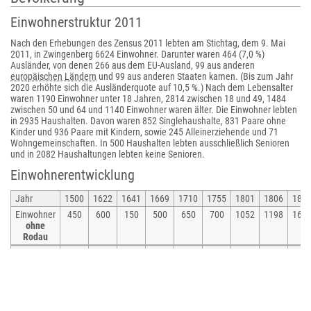
Einwohnerstruktur 2011
Nach den Erhebungen des Zensus 2011 lebten am Stichtag, dem 9. Mai
2011, in Zwingenberg 6624 Einwohner. Darunter waren 464 (7,0 %)
Ausländer, von denen 266 aus dem EU-Ausland, 99 aus anderen
europäischen Ländern
und 99 aus anderen Staaten kamen. (Bis zum Jahr
2020 erhöhte sich die Ausländerquote auf 10,5 %.) Nach dem Lebensalter
waren 1190 Einwohner unter 18 Jahren, 2814 zwischen 18 und 49, 1484
zwischen 50 und 64 und 1140 Einwohner waren älter. Die Einwohner lebten
in 2935 Haushalten. Davon waren 852 Singlehaushalte, 831 Paare ohne
Kinder und 936 Paare mit Kindern, sowie 245 Alleinerziehende und 71
Wohngemeinschaften. In 500 Haushalten lebten ausschließlich Senioren
und in 2082 Haushaltungen lebten keine Senioren.
Einwohnerentwicklung
Jahr
1500
1622
1641
1669
1710
1755
1801
1806
185
Einwohner
450
600
150
500
650
700
1052
1198
161
ohne
Rodau
Jahr
1961
1970
1979
1980
1990
1995
2000
2004
200
Einwohner
3704
4457
5030
5150
6076
6493
6777
6972
696
mit
Rodau
• 1629:
137 Hausgesesse