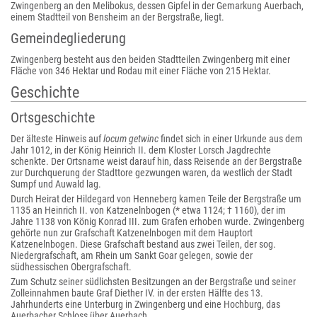
Zwingenberg an den Melibokus, dessen Gipfel in der Gemarkung Auerbach,
einem Stadtteil von Bensheim an der Bergstraße, liegt.
Gemeindegliederung
Zwingenberg besteht aus den beiden Stadtteilen Zwingenberg mit einer
Fläche von 346 Hektar und Rodau mit einer Fläche von 215 Hektar.
Geschichte
Ortsgeschichte
Der älteste Hinweis auf
locum getwinc
findet sich in einer Urkunde aus dem
Jahr 1012, in der König Heinrich II. dem Kloster Lorsch Jagdrechte
schenkte. Der Ortsname weist darauf hin, dass Reisende an der Bergstraße
zur Durchquerung der Stadttore gezwungen waren, da westlich der Stadt
Sumpf und Auwald lag.
Durch Heirat der Hildegard von Henneberg kamen Teile der Bergstraße um
1135 an Heinrich II. von Katzenelnbogen (* etwa 1124; † 1160), der im
Jahre 1138 von König Konrad III. zum Grafen erhoben wurde. Zwingenberg
gehörte nun zur Grafschaft Katzenelnbogen mit dem Hauptort
Katzenelnbogen. Diese Grafschaft bestand aus zwei Teilen, der sog.
Niedergrafschaft, am Rhein um Sankt Goar gelegen, sowie der
südhessischen Obergrafschaft.
Zum Schutz seiner südlichsten Besitzungen an der Bergstraße und seiner
Zolleinnahmen baute Graf Diether IV. in der ersten Hälfte des 13.
Jahrhunderts eine Unterburg in Zwingenberg und eine Hochburg, das
Auerbacher Schloss über Auerbach.