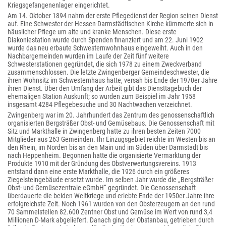
Kriegsgefangenenlager eingerichtet.
Am 14. Oktober 1894 nahm der erste Pflegedienst der Region seinen Dienst
auf. Eine Schwester der Hessen-Darmstädtischen Kirche kümmerte sich in
häuslicher Pflege um alte und kranke Menschen. Diese erste
Diakoniestation wurde durch Spenden finanziert und am 22. Juni 1902
wurde das neu erbaute Schwesternwohnhaus eingeweiht. Auch in den
Nachbargemeinden wurden im Laufe der Zeit fünf weitere
Schwesterstationen gegründet, die sich 1978 zu einem Zweckverband
zusammenschlossen. Die letzte Zwingenberger Gemeindeschwester, die
ihren Wohnsitz im Schwesternhaus hatte, versah bis Ende der 1970er Jahre
ihren Dienst. Über den Umfang der Arbeit gibt das Diensttagebuch der
ehemaligen Station Auskunft; so wurden zum Beispiel im Jahr 1958
insgesamt 4284 Pflegebesuche und 30 Nachtwachen verzeichnet.
Zwingenberg war im 20. Jahrhundert das Zentrum des genossenschaftlich
organisierten Bergsträßer Obst- und Gemüsebaus. Die Genossenschaft mit
Sitz und Markthalle in Zwingenberg hatte zu ihren besten Zeiten 7000
Mitglieder aus 263 Gemeinden. Ihr Einzugsgebiet reichte im Westen bis an
den Rhein, im Norden bis an den Main und im Süden über Darmstadt bis
nach Heppenheim. Begonnen hatte die organisierte Vermarktung der
Produkte 1910 mit der Gründung des Obstverwertungsvereins. 1913
entstand dann eine erste Markthalle, die 1926 durch ein größeres
Ziegelsteingebäude ersetzt wurde. Im selben Jahr wurde die „Bergsträßer
Obst- und Gemüsezentrale eGmbH“ gegründet. Die Genossenschaft
überdauerte die beiden Weltkriege und erlebte Ende der 1950er Jahre ihre
erfolgreichste Zeit. Noch 1961 wurden von den Obsterzeugern an den rund
70 Sammelstellen 82.600 Zentner Obst und Gemüse im Wert von rund 3,4
Millionen D-Mark abgeliefert. Danach ging der Obstanbau, getrieben durch