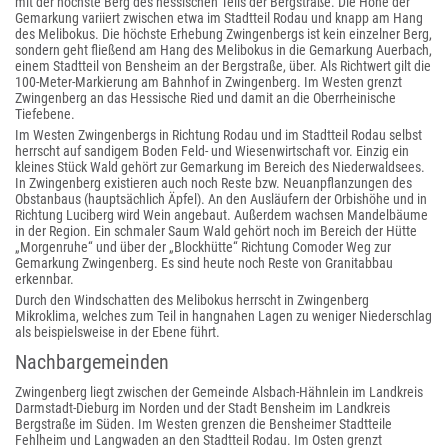
mit der höchste Berg des hessischen Teils der Bergstraße. Die Höhe der
Gemarkung variiert zwischen etwa im Stadtteil Rodau und knapp am Hang
des Melibokus. Die höchste Erhebung Zwingenbergs ist kein einzelner Berg,
sondern geht fließend am Hang des Melibokus in die Gemarkung Auerbach,
einem Stadtteil von Bensheim an der Bergstraße, über. Als Richtwert gilt die
100-Meter-Markierung am Bahnhof in Zwingenberg. Im Westen grenzt
Zwingenberg an das Hessische Ried und damit an die Oberrheinische
Tiefebene.
Im Westen Zwingenbergs in Richtung Rodau und im Stadtteil Rodau selbst
herrscht auf sandigem Boden Feld- und Wiesenwirtschaft vor. Einzig ein
kleines Stück Wald gehört zur Gemarkung im Bereich des Niederwaldsees.
In Zwingenberg existieren auch noch Reste bzw. Neuanpflanzungen des
Obstanbaus (hauptsächlich Äpfel). An den Ausläufern der Orbishöhe und in
Richtung Luciberg wird Wein angebaut. Außerdem wachsen Mandelbäume
in der Region. Ein schmaler Saum Wald gehört noch im Bereich der Hütte
„Morgenruhe“ und über der „Blockhütte“ Richtung Comoder Weg zur
Gemarkung Zwingenberg. Es sind heute noch Reste von Granitabbau
erkennbar.
Durch den Windschatten des Melibokus herrscht in Zwingenberg
Mikroklima, welches zum Teil in hangnahen Lagen zu weniger Niederschlag
als beispielsweise in der Ebene führt.
Nachbargemeinden
Zwingenberg liegt zwischen der Gemeinde Alsbach-Hähnlein im Landkreis
Darmstadt-Dieburg im Norden und der Stadt Bensheim im Landkreis
Bergstraße im Süden. Im Westen grenzen die Bensheimer Stadtteile
Fehlheim und Langwaden an den Stadtteil Rodau. Im Osten grenzt