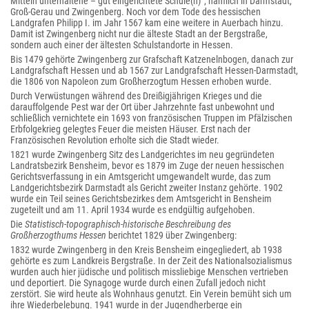
Mitteln unterhaltene – gut eingerichtete Schule(n)“, nämlich in Darmstadt,
Groß-Gerau und Zwingenberg. Noch vor dem Tode des hessischen
Landgrafen Philipp I. im Jahr 1567 kam eine weitere in Auerbach hinzu.
Damit ist Zwingenberg nicht nur die älteste Stadt an der Bergstraße,
sondern auch einer der ältesten Schulstandorte in Hessen.
Bis 1479 gehörte Zwingenberg zur Grafschaft Katzenelnbogen, danach zur
Landgrafschaft Hessen und ab 1567 zur Landgrafschaft Hessen-Darmstadt,
die 1806 von Napoleon zum Großherzogtum Hessen erhoben wurde.
Durch Verwüstungen während des Dreißigjährigen Krieges und die
darauffolgende Pest war der Ort über Jahrzehnte fast unbewohnt und
schließlich vernichtete ein 1693 von französischen Truppen im Pfälzischen
Erbfolgekrieg gelegtes Feuer die meisten Häuser. Erst nach der
Französischen Revolution erholte sich die Stadt wieder.
1821 wurde Zwingenberg Sitz des Landgerichtes im neu gegründeten
Landratsbezirk Bensheim, bevor es 1879 im Zuge der neuen hessischen
Gerichtsverfassung in ein Amtsgericht umgewandelt wurde, das zum
Landgerichtsbezirk Darmstadt als Gericht zweiter Instanz gehörte. 1902
wurde ein Teil seines Gerichtsbezirkes dem Amtsgericht in Bensheim
zugeteilt und am 11. April 1934 wurde es endgültig aufgehoben.
Die
Statistisch-topographisch-historische Beschreibung des
Großherzogthums Hessen
berichtet 1829 über Zwingenberg:
1832 wurde Zwingenberg in den Kreis Bensheim eingegliedert, ab 1938
gehörte es zum Landkreis Bergstraße. In der Zeit des Nationalsozialismus
wurden auch hier jüdische und politisch missliebige Menschen vertrieben
und deportiert. Die Synagoge wurde durch einen Zufall jedoch nicht
zerstört. Sie wird heute als Wohnhaus genutzt. Ein Verein bemüht sich um
ihre Wiederbelebung. 1941 wurde in der Jugendherberge ein