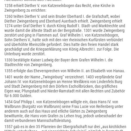
1258 erhielt Diether V. von Katzenelnbogen das Recht, eine Kirche in
Zwingenberg zu errichten:
1260 teilten Diether V. und sein Bruder Eberhard I. die Grafschaft, wobei
Diether Zwingenberg und Eberhard Auerbach erhielt. Zwingenberg erhielt
1274 unter Graf Diether V. durch König Rudolf I. Stadt- und Marktrechte und
wurde damit die älteste Stadt an der Bergstraße. 1301 wurde Zwingenberg
zerstört und ging in Flammen auf. Graf Wilhelm I. von Katzenelnbogen,
Sohn Diethers V., hatte sich mit den vier rheinischen Kurfürsten verbündet
und überhöhte Rheinzölle gefordert. Dies hatte den freien Handel stark
geschädigt und die Kriegserklärung von König Albrecht I. zur Folge. Die
Unterburg wurde zerstört.
1330 bestätigte Kaiser Ludwig der Bayer dem Grafen Wilhelm I. die
Stadtrechte von Zwingenberg.
1355 erfolgte das Eheversprechen von Wilhelm II. an Elisabeth von Hanau.
1401 wurde der Name „Twinginburg“ verzeichnet. 1403 verpfändete Graf
Johann IV. von Katzenelnbogen an Henne Weißkreis von Lindenfels Burg
und Stadt Zwingenberg mit den Dörfern Eschollbrücken, das gräfliches
Eigen war, Pfungstadt und Nieder-Ramstadt mit allen Rechten und Zubehör
für 6.000 Gulden.
1454 Graf Philipp I. von Katzenelnbogen willigte ein, dass Hans IV. von
Wallbrunn (Burgsitz von Wallbrunn) seine Frau Lucie von Reifenberg unter
anderem auch auf das Haus und etliche Gärten zu Zwingenberg
bewittumte, die Hans vom Grafen zu Lehen trug, jedoch unbeschadet der
damit verbundenen Mannschaftsleistung.
1557 gab es in den 35 Pfarreien der Obergrafschaft nur drei „aus kirchlichen