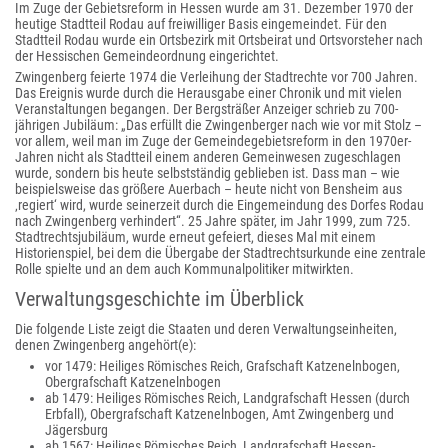
Im Zuge der Gebietsreform in Hessen wurde am 31. Dezember 1970 der
heutige Stadtteil Rodau auf freiwilliger Basis eingemeindet. Für den
Stadtteil Rodau wurde ein Ortsbezirk mit Ortsbeirat und Ortsvorsteher nach
der Hessischen Gemeindeordnung eingerichtet.
Zwingenberg feierte 1974 die Verleihung der Stadtrechte vor 700 Jahren.
Das Ereignis wurde durch die Herausgabe einer Chronik und mit vielen
Veranstaltungen begangen. Der Bergsträßer Anzeiger schrieb zu 700-
jährigen Jubiläum: „Das erfüllt die Zwingenberger nach wie vor mit Stolz –
vor allem, weil man im Zuge der Gemeindegebietsreform in den 1970er-
Jahren nicht als Stadtteil einem anderen Gemeinwesen zugeschlagen
wurde, sondern bis heute selbstständig geblieben ist. Dass man – wie
beispielsweise das größere Auerbach – heute nicht von Bensheim aus
‚regiert‘ wird, wurde seinerzeit durch die Eingemeindung des Dorfes Rodau
nach Zwingenberg verhindert“. 25 Jahre später, im Jahr 1999, zum 725.
Stadtrechtsjubiläum, wurde erneut gefeiert, dieses Mal mit einem
Historienspiel, bei dem die Übergabe der Stadtrechtsurkunde eine zentrale
Rolle spielte und an dem auch Kommunalpolitiker mitwirkten.
Verwaltungsgeschichte im Überblick
Die folgende Liste zeigt die Staaten und deren Verwaltungseinheiten,
denen Zwingenberg angehört(e):
vor 1479: Heiliges Römisches Reich, Grafschaft Katzenelnbogen,
Obergrafschaft Katzenelnbogen
ab 1479: Heiliges Römisches Reich, Landgrafschaft Hessen (durch
Erbfall), Obergrafschaft Katzenelnbogen, Amt Zwingenberg und
Jägersburg
ab 1567: Heiliges Römisches Reich, Landgrafschaft Hessen-