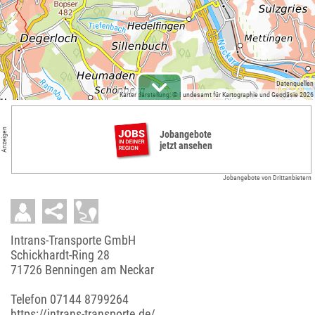
Datenquellen
Kartendarstellung: © Bundesamt für Kartographie und Geodäsie 2026
Anzeigen
Jobangebote
jetzt ansehen
Jobangebote von Drittanbietern
Intrans-Transporte GmbH
Schickhardt-Ring 28
71726 Benningen am Neckar
Telefon
07144 8799264
https://intrans-transporte.de/