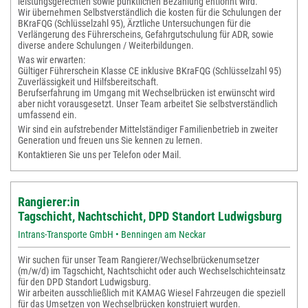
leistungsgerechten sowie pünktlichen Bezahlung entlohnt wird.
Wir übernehmen Selbstverständlich die kosten für die Schulungen der
BKraFQG (Schlüsselzahl 95), Ärztliche Untersuchungen für die
Verlängerung des Führerscheins, Gefahrgutschulung für ADR, sowie
diverse andere Schulungen / Weiterbildungen.
Was wir erwarten:
Gültiger Führerschein Klasse CE inklusive BKraFQG (Schlüsselzahl 95)
Zuverlässigkeit und Hilfsbereitschaft.
Berufserfahrung im Umgang mit Wechselbrücken ist erwünscht wird
aber nicht vorausgesetzt. Unser Team arbeitet Sie selbstverständlich
umfassend ein.
Wir sind ein aufstrebender Mittelständiger Familienbetrieb in zweiter
Generation und freuen uns Sie kennen zu lernen.
Kontaktieren Sie uns per Telefon oder Mail.
Rangierer:in
Tagschicht, Nachtschicht, DPD Standort Ludwigsburg
Intrans-Transporte GmbH • Benningen am Neckar
Wir suchen für unser Team Rangierer/Wechselbrückenumsetzer
(m/w/d) im Tagschicht, Nachtschicht oder auch Wechselschichteinsatz
für den DPD Standort Ludwigsburg.
Wir arbeiten ausschließlich mit KAMAG Wiesel Fahrzeugen die speziell
für das Umsetzen von Wechselbrücken konstruiert wurden.