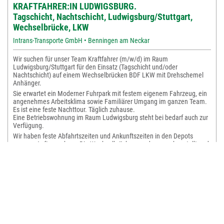
KRAFTFAHRER:IN LUDWIGSBURG.
Tagschicht, Nachtschicht, Ludwigsburg/Stuttgart,
Wechselbrücke, LKW
Intrans-Transporte GmbH • Benningen am Neckar
Wir suchen für unser Team Kraftfahrer (m/w/d) im Raum
Ludwigsburg/Stuttgart für den Einsatz (Tagschicht und/oder
Nachtschicht) auf einem Wechselbrücken BDF LKW mit Drehschemel
Anhänger.
Sie erwartet ein Moderner Fuhrpark mit festem eigenem Fahrzeug, ein
angenehmes Arbeitsklima sowie Familiärer Umgang im ganzen Team.
Es ist eine feste Nachttour. Täglich zuhause.
Eine Betriebswohnung im Raum Ludwigsburg steht bei bedarf auch zur
Verfügung.
Wir haben feste Abfahrtszeiten und Ankunftszeiten in den Depots
unseres Auftraggebers. Die Wechselbrücken werden nur abgestellt und
andere wieder aufgenommen, somit gibt es keine lange Wartezeiten
vor Ort.
Die Zufriedenheit unserer Mitarbeiter ist uns sehr wichtig, daher bieten
wir natürlich ein sicheres und festes Arbeitsverhältnis, welches mit einer
leistungsgerechten sowie pünktlichen Bezahlung entlohnt wird.
Wir übernehmen Selbstverständlich die kosten für die Schulungen der
BKraFQG (Schlüsselzahl 95), Ärztliche Untersuchungen für die
Verlängerung des Führerscheins, Gefahrgutschulung für ADR, sowie
diverse andere Schulungen / Weiterbildungen.