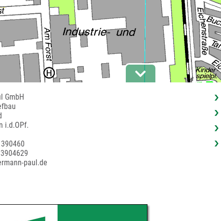
ul GmbH
efbau
d
 i.d.OPf.
 390460
 3904629
ermann-paul.de