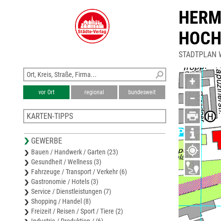
HERM
HOCH
STADTPLAN WE
+
vor Ort
regional
bundesweit
−
KARTEN-TIPPS
Karte Neustadt a. d. Waldnaab
GEWERBE
Stadtplan Krummennaab und Reuth
Bauen / Handwerk / Garten (23)
Karte Tirschenreuth
Gesundheit / Wellness (3)
Stadtplan Tirschenreuth
Fahrzeuge / Transport / Verkehr (6)
Stadtplan Marktredwitz
Gastronomie / Hotels (3)
Service / Dienstleistungen (7)
Shopping / Handel (8)
Freizeit / Reisen / Sport / Tiere (2)