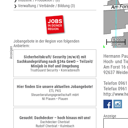
Industrie / Produktion / (6)
Verwaltung / Verbände / Bildung (3)
Jobangebote in der Region von folgenden
Anbietern:
Anzeigen
Hermann Pa
Sicherheitskraft/ Security (m/w/d) mit
Hoch- und Ti
Sachkundeprüfung nach §34a GewO – Teilzeit/
Minijob in Hof und Umgebung
Am Forst 16 
TrustGuard Security • Konradsreuth
92637 Weiden
Telefon 0961
Hier finden Sie unsere aktuellen Jobangebote!
Telefax 0961
ETL PKS
http://www.h
Steuerberatungsgesellschaft mbH
Nl Plauen • Plauen
Anzeige
Gesucht: Dachdecker – hoch hinaus mit uns!
Dachdecker Cherbiat
Rudolf Cherbiat • Kulmbach