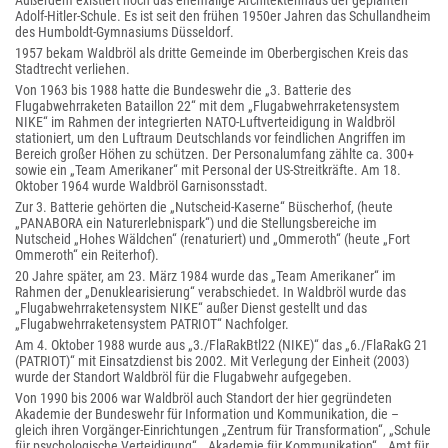
Außerdem existiert noch das ehemalige Architektenhaus der geplanten
Adolf-Hitler-Schule. Es ist seit den frühen 1950er Jahren das Schullandheim
des Humboldt-Gymnasiums Düsseldorf.
1957 bekam Waldbröl als dritte Gemeinde im Oberbergischen Kreis das
Stadtrecht verliehen.
Von 1963 bis 1988 hatte die Bundeswehr die „3. Batterie des
Flugabwehrraketen Bataillon 22“ mit dem „Flugabwehrraketensystem
NIKE“ im Rahmen der integrierten NATO-Luftverteidigung in Waldbröl
stationiert, um den Luftraum Deutschlands vor feindlichen Angriffen im
Bereich großer Höhen zu schützen. Der Personalumfang zählte ca. 300+
sowie ein „Team Amerikaner“ mit Personal der US-Streitkräfte. Am 18.
Oktober 1964 wurde Waldbröl Garnisonsstadt.
Zur 3. Batterie gehörten die „Nutscheid-Kaserne“ Büscherhof, (heute
„PANABORA ein Naturerlebnispark“) und die Stellungsbereiche im
Nutscheid „Hohes Wäldchen“ (renaturiert) und „Ommeroth“ (heute „Fort
Ommeroth“ ein Reiterhof).
20 Jahre später, am 23. März 1984 wurde das „Team Amerikaner“ im
Rahmen der „Denuklearisierung“ verabschiedet. In Waldbröl wurde das
„Flugabwehrraketensystem NIKE“ außer Dienst gestellt und das
„Flugabwehrraketensystem PATRIOT“ Nachfolger.
Am 4. Oktober 1988 wurde aus „3./FlaRakBtl22 (NIKE)“ das „6./FlaRakG 21
(PATRIOT)“ mit Einsatzdienst bis 2002. Mit Verlegung der Einheit (2003)
wurde der Standort Waldbröl für die Flugabwehr aufgegeben.
Von 1990 bis 2006 war Waldbröl auch Standort der hier gegründeten
Akademie der Bundeswehr für Information und Kommunikation, die –
gleich ihren Vorgänger-Einrichtungen „Zentrum für Transformation“, „Schule
für psychologische Verteidigung“, „Akademie für Kommunikation“, „Amt für