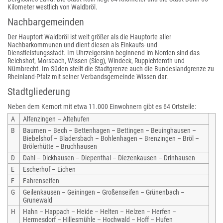
Kilometer westlich von Waldbröl.
Nachbargemeinden
Der Hauptort Waldbröl ist weit größer als die Hauptorte aller
Nachbarkommunen und dient diesen als Einkaufs- und
Dienstleistungsstadt. Im Uhrzeigersinn beginnend im Norden sind das
Reichshof, Morsbach, Wissen (Sieg), Windeck, Ruppichteroth und
Nümbrecht. Im Süden stellt die Stadtgrenze auch die Bundeslandgrenze zu
Rheinland-Pfalz mit seiner Verbandsgemeinde Wissen dar.
Stadtgliederung
Neben dem Kernort mit etwa 11.000 Einwohnern gibt es 64 Ortsteile:
A
Alfenzingen – Altehufen
B
Baumen – Bech – Bettenhagen – Bettingen – Beuinghausen –
Biebelshof – Bladersbach – Bohlenhagen – Brenzingen – Bröl –
Brölerhütte – Bruchhausen
D
Dahl – Dickhausen – Diepenthal – Diezenkausen – Drinhausen
E
Escherhof – Eichen
F
Fahrenseifen
G
Geilenkausen – Geiningen – Großenseifen – Grünenbach –
Grunewald
H
Hahn – Happach – Heide – Helten – Helzen – Herfen –
Hermesdorf – Hillesmühle – Hochwald – Hoff – Hufen