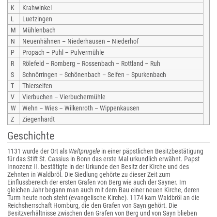
K
Krahwinkel
L
Luetzingen
M
Mühlenbach
N
Neuenhähnen – Niederhausen – Niederhof
P
Propach – Puhl – Pulvermühle
R
Rölefeld – Romberg – Rossenbach – Rottland – Ruh
S
Schnörringen – Schönenbach – Seifen – Spurkenbach
T
Thierseifen
V
Vierbuchen – Vierbuchermühle
W
Wehn – Wies – Wilkenroth – Wippenkausen
Z
Ziegenhardt
Geschichte
1131 wurde der Ort als
Waltprugele
in einer päpstlichen Besitzbestätigung
für das Stift St. Cassius in Bonn das erste Mal urkundlich erwähnt. Papst
Innozenz II. bestätigte in der Urkunde den Besitz der Kirche und des
Zehnten in Waldbröl. Die Siedlung gehörte zu dieser Zeit zum
Einflussbereich der ersten Grafen von Berg wie auch der Sayner. Im
gleichen Jahr begann man auch mit dem Bau einer neuen Kirche, deren
Turm heute noch steht (evangelische Kirche). 1174 kam Waldbröl an die
Reichsherrschaft Homburg, die den Grafen von Sayn gehört. Die
Besitzverhältnisse zwischen den Grafen von Berg und von Sayn blieben