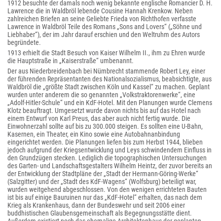
1912 besuchte der damals noch wenig bekannte englische Romancier D. H.
Lawrence die in Waldbröl lebende Cousine Hannah Krenkow. Neben
zahlreichen Briefen an seine Geliebte Frieda von Richthofen verfasste
Lawrence in Waldbröl Teile des Romans „Sons and Lovers“ („Söhne und
Liebhaber“), der im Jahr darauf erschien und den Weltruhm des Autors
begründete.
1913 erhielt die Stadt Besuch von Kaiser Wilhelm II., ihm zu Ehren wurde
die Hauptstraße in „Kaiserstraße“ umbenannt.
Der aus Niederbreidenbach bei Nümbrecht stammende Robert Ley, einer
der führenden Repräsentanten des Nationalsozialismus, beabsichtigte, aus
Waldbröl die „größte Stadt zwischen Köln und Kassel“ zu machen. Geplant
wurden unter anderem die so genannten „Volkstraktorenwerke“, eine
„Adolf-Hitler-Schule“ und ein KdF-Hotel. Mit den Planungen wurde Clemens
Klotz beauftragt. Umgesetzt wurde davon nichts bis auf das Hotel nach
einem Entwurf von Karl Preus, das aber auch nicht fertig wurde. Die
Einwohnerzahl sollte auf bis zu 300.000 steigen. Es sollten eine U-Bahn,
Kasernen, ein Theater, ein Kino sowie eine Autobahnanbindung
eingerichtet werden. Die Planungen liefen bis zum Herbst 1944, blieben
jedoch aufgrund der Kriegsentwicklung und Leys schwindendem Einfluss in
den Grundzügen stecken. Lediglich die topographischen Untersuchungen
des Garten- und Landschaftsgestalters Wilhelm Heintz, der zuvor bereits an
der Entwicklung der Stadtpläne der „Stadt der Hermann-Göring-Werke“
(Salzgitter) und der „Stadt des KdF-Wagens“ (Wolfsburg) beteiligt war,
wurden weitgehend abgeschlossen. Von den wenigen errichteten Bauten
ist bis auf einige Bauruinen nur das „KdF-Hotel“ erhalten, das nach dem
Krieg als Krankenhaus, dann der Bundeswehr und seit 2006 einer
buddhistischen Glaubensgemeinschaft als Begegnungsstätte dient.