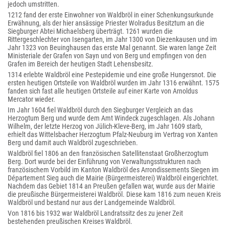
jedoch umstritten.
1212 fand der erste Einwohner von Waldbröl in einer Schenkungsurkunde
Erwähnung, als der hier ansässige Priester Wolradus Besitztum an die
Siegburger Abtei Michaelsberg überträgt. 1261 wurden die
Rittergeschlechter von Isengarten, im Jahr 1300 von Diezenkausen und im
Jahr 1323 von Beuinghausen das erste Mal genannt. Sie waren lange Zeit
Ministeriale der Grafen von Sayn und von Berg und empfingen von den
Grafen im Bereich der heutigen Stadt Lehensbesitz.
1314 erlebte Waldbröl eine Pestepidemie und eine große Hungersnot. Die
ersten heutigen Ortsteile von Waldbröl wurden im Jahr 1316 erwähnt. 1575
fanden sich fast alle heutigen Ortsteile auf einer Karte von Arnoldus
Mercator wieder.
Im Jahr 1604 fiel Waldbröl durch den Siegburger Vergleich an das
Herzogtum Berg und wurde dem Amt Windeck zugeschlagen. Als Johann
Wilhelm, der letzte Herzog von Jülich-Kleve-Berg, im Jahr 1609 starb,
erhielt das Wittelsbacher Herzogtum Pfalz-Neuburg im Vertrag von Xanten
Berg und damit auch Waldbröl zugeschrieben.
Waldbröl fiel 1806 an den französischen Satellitenstaat Großherzogtum
Berg. Dort wurde bei der Einführung von Verwaltungsstrukturen nach
französischem Vorbild im Kanton Waldbröl des Arrondissements Siegen im
Département Sieg auch die Mairie (Bürgermeisterei) Waldbröl eingerichtet.
Nachdem das Gebiet 1814 an Preußen gefallen war, wurde aus der Mairie
die preußische Bürgermeisterei Waldbröl. Diese kam 1816 zum neuen Kreis
Waldbröl und bestand nur aus der Landgemeinde Waldbröl.
Von 1816 bis 1932 war Waldbröl Landratssitz des zu jener Zeit
bestehenden preußischen Kreises Waldbröl.