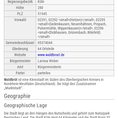
Regierungsbezirk
Köln
Höhe
280
PLZ
51545
Vorwahl
02291, 02292 <small>(Helzen)</small>, 02295
<small>(Geilenkausen, Neuenhähnen, Propach,
Pulvermühle, Wippenkausen)</small>, 02296
<small>(Dickhausen, Grünenbach, Rölefeld)
</small>
Gemeindeschlüssel
05374044
Gliederung
64 Ortsteile
Website
www.waldbroel.de
Bürgermeister
Larissa Weber
Amt
Bürgermeisterin
Partei
parteilos
Waldbröl
ist eine Kleinstadt im Süden des Oberbergischen Kreises in
Nordrhein-Westfalen (Deutschland). Sie trägt den Zusatznamen
„Marktstadt“.
Geographie
Geographische Lage
Die Stadt liegt an den Hängen des Nutscheids und gehört zum Naturpark
Bergisches Land. Die Stadt Köln liegt 64 Kilometer und die Stadt Bonn 55