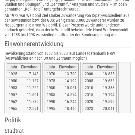
Studien und Übungen“ und „Zentrum für Analysen und Studien“ – im oben
genannten „KdF-Hotel“ untergebracht wurde.
Ab 1972 war Waldbröl Ziel starker Zuwanderung von (Spät-)Aussiedlern aus
der Sowjetunion bzw. der GUS; wenigstens 3.000 Zuwanderer wurden zu
Neubürgern allein von Waldbröl. Dieser Prozess wurde unter anderem
dadurch gefördert, dass der in Waldbröl beheimatete Horst Waffenschmidt
von 1988 bis 1998 Aussiedlerbeauftragter der Bundesregierung war.
Einwohnerentwicklung
Bevölkerungsstand von 1962 bis 2023 laut Landesdatenbank NRW
(Auswahlkriterien nach Ort und Zeitraum möglich)
Jahr
Einwohner
Jahr
Einwohner
Jahr
Einwohner
1925
7.143
1970
13.790
2000
18.835
1950
11.167
1975
14.192
2005
19.636
1953
11.266
1980
15.051
2010
19.333
1957
11.601
1985
14.574
2015
19.194
1962
11.739
1990
16.244
2020
19.599
1965
12.591
1995
18.490
2023
20.041
Politik
Stadtrat