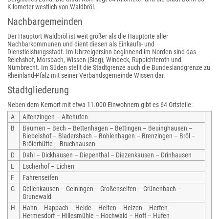
Kilometer westlich von Waldbröl.
Nachbargemeinden
Der Hauptort Waldbröl ist weit größer als die Hauptorte aller
Nachbarkommunen und dient diesen als Einkaufs- und
Dienstleistungsstadt. Im Uhrzeigersinn beginnend im Norden sind das
Reichshof, Morsbach, Wissen (Sieg), Windeck, Ruppichteroth und
Nümbrecht. Im Süden stellt die Stadtgrenze auch die Bundeslandgrenze zu
Rheinland-Pfalz mit seiner Verbandsgemeinde Wissen dar.
Stadtgliederung
Neben dem Kernort mit etwa 11.000 Einwohnern gibt es 64 Ortsteile:
A
Alfenzingen – Altehufen
B
Baumen – Bech – Bettenhagen – Bettingen – Beuinghausen –
Biebelshof – Bladersbach – Bohlenhagen – Brenzingen – Bröl –
Brölerhütte – Bruchhausen
D
Dahl – Dickhausen – Diepenthal – Diezenkausen – Drinhausen
E
Escherhof – Eichen
F
Fahrenseifen
G
Geilenkausen – Geiningen – Großenseifen – Grünenbach –
Grunewald
H
Hahn – Happach – Heide – Helten – Helzen – Herfen –
Hermesdorf – Hillesmühle – Hochwald – Hoff – Hufen