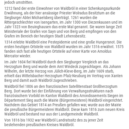
jedoch umstritten.
1212 fand der erste Einwohner von Waldbröl in einer Schenkungsurkunde
Erwähnung, als der hier ansässige Priester Wolradus Besitztum an die
Siegburger Abtei Michaelsberg überträgt. 1261 wurden die
Rittergeschlechter von Isengarten, im Jahr 1300 von Diezenkausen und im
Jahr 1323 von Beuinghausen das erste Mal genannt. Sie waren lange Zeit
Ministeriale der Grafen von Sayn und von Berg und empfingen von den
Grafen im Bereich der heutigen Stadt Lehensbesitz.
1314 erlebte Waldbröl eine Pestepidemie und eine große Hungersnot. Die
ersten heutigen Ortsteile von Waldbröl wurden im Jahr 1316 erwähnt. 1575
fanden sich fast alle heutigen Ortsteile auf einer Karte von Arnoldus
Mercator wieder.
Im Jahr 1604 fiel Waldbröl durch den Siegburger Vergleich an das
Herzogtum Berg und wurde dem Amt Windeck zugeschlagen. Als Johann
Wilhelm, der letzte Herzog von Jülich-Kleve-Berg, im Jahr 1609 starb,
erhielt das Wittelsbacher Herzogtum Pfalz-Neuburg im Vertrag von Xanten
Berg und damit auch Waldbröl zugeschrieben.
Waldbröl fiel 1806 an den französischen Satellitenstaat Großherzogtum
Berg. Dort wurde bei der Einführung von Verwaltungsstrukturen nach
französischem Vorbild im Kanton Waldbröl des Arrondissements Siegen im
Département Sieg auch die Mairie (Bürgermeisterei) Waldbröl eingerichtet.
Nachdem das Gebiet 1814 an Preußen gefallen war, wurde aus der Mairie
die preußische Bürgermeisterei Waldbröl. Diese kam 1816 zum neuen Kreis
Waldbröl und bestand nur aus der Landgemeinde Waldbröl.
Von 1816 bis 1932 war Waldbröl Landratssitz des zu jener Zeit
bestehenden preußischen Kreises Waldbröl.