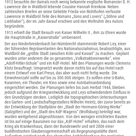
1912 besuchte der damals noch wenig bekannte englische Romancier D. H.
Lawrence die in Waldbröl lebende Cousine Hannah Krenkow. Neben
zahlreichen Briefen an seine Geliebte Frieda von Richthofen verfasste
Lawrence in Waldbröl Teile des Romans „Sons and Lovers“ („Söhne und
Liebhaber“), der im Jahr darauf erschien und den Weltruhm des Autors
begründete.
1913 erhielt die Stadt Besuch von Kaiser Wilhelm II., ihm zu Ehren wurde
die Hauptstraße in „Kaiserstraße“ umbenannt.
Der aus Niederbreidenbach bei Nümbrecht stammende Robert Ley, einer
der führenden Repräsentanten des Nationalsozialismus, beabsichtigte, aus
Waldbröl die „größte Stadt zwischen Köln und Kassel“ zu machen. Geplant
wurden unter anderem die so genannten „Volkstraktorenwerke“, eine
„Adolf-Hitler-Schule“ und ein KdF-Hotel. Mit den Planungen wurde Clemens
Klotz beauftragt. Umgesetzt wurde davon nichts bis auf das Hotel nach
einem Entwurf von Karl Preus, das aber auch nicht fertig wurde. Die
Einwohnerzahl sollte auf bis zu 300.000 steigen. Es sollten eine U-Bahn,
Kasernen, ein Theater, ein Kino sowie eine Autobahnanbindung
eingerichtet werden. Die Planungen liefen bis zum Herbst 1944, blieben
jedoch aufgrund der Kriegsentwicklung und Leys schwindendem Einfluss in
den Grundzügen stecken. Lediglich die topographischen Untersuchungen
des Garten- und Landschaftsgestalters Wilhelm Heintz, der zuvor bereits an
der Entwicklung der Stadtpläne der „Stadt der Hermann-Göring-Werke“
(Salzgitter) und der „Stadt des KdF-Wagens“ (Wolfsburg) beteiligt war,
wurden weitgehend abgeschlossen. Von den wenigen errichteten Bauten
ist bis auf einige Bauruinen nur das „KdF-Hotel“ erhalten, das nach dem
Krieg als Krankenhaus, dann der Bundeswehr und seit 2006 einer
buddhistischen Glaubensgemeinschaft als Begegnungsstätte dient.