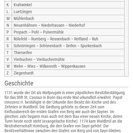
K
Krahwinkel
L
Luetzingen
M
Mühlenbach
N
Neuenhähnen – Niederhausen – Niederhof
P
Propach – Puhl – Pulvermühle
R
Rölefeld – Romberg – Rossenbach – Rottland – Ruh
S
Schnörringen – Schönenbach – Seifen – Spurkenbach
T
Thierseifen
V
Vierbuchen – Vierbuchermühle
W
Wehn – Wies – Wilkenroth – Wippenkausen
Z
Ziegenhardt
Geschichte
1131 wurde der Ort als
Waltprugele
in einer päpstlichen Besitzbestätigung
für das Stift St. Cassius in Bonn das erste Mal urkundlich erwähnt. Papst
Innozenz II. bestätigte in der Urkunde den Besitz der Kirche und des
Zehnten in Waldbröl. Die Siedlung gehörte zu dieser Zeit zum
Einflussbereich der ersten Grafen von Berg wie auch der Sayner. Im
gleichen Jahr begann man auch mit dem Bau einer neuen Kirche, deren
Turm heute noch steht (evangelische Kirche). 1174 kam Waldbröl an die
Reichsherrschaft Homburg, die den Grafen von Sayn gehört. Die
Besitzverhältnisse zwischen den Grafen von Berg und von Sayn blieben