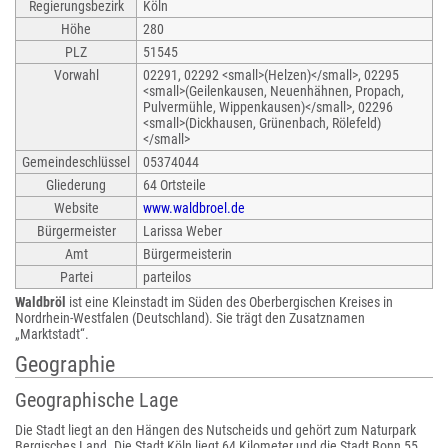
Regierungsbezirk
Köln
Höhe
280
PLZ
51545
Vorwahl
02291, 02292 <small>(Helzen)</small>, 02295
<small>(Geilenkausen, Neuenhähnen, Propach,
Pulvermühle, Wippenkausen)</small>, 02296
<small>(Dickhausen, Grünenbach, Rölefeld)
</small>
Gemeindeschlüssel
05374044
Gliederung
64 Ortsteile
Website
www.waldbroel.de
Bürgermeister
Larissa Weber
Amt
Bürgermeisterin
Partei
parteilos
Waldbröl
ist eine Kleinstadt im Süden des Oberbergischen Kreises in
Nordrhein-Westfalen (Deutschland). Sie trägt den Zusatznamen
„Marktstadt“.
Geographie
Geographische Lage
Die Stadt liegt an den Hängen des Nutscheids und gehört zum Naturpark
Bergisches Land. Die Stadt Köln liegt 64 Kilometer und die Stadt Bonn 55