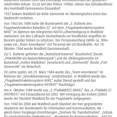
Außerdem existiert noch das ehemalige Architektenhaus der geplanten
Adolf-Hitler-Schule. Es ist seit den frühen 1950er Jahren das Schullandheim
des Humboldt-Gymnasiums Düsseldorf.
1957 bekam Waldbröl als dritte Gemeinde im Oberbergischen Kreis das
Stadtrecht verliehen.
Von 1963 bis 1988 hatte die Bundeswehr die „3. Batterie des
Flugabwehrraketen Bataillon 22“ mit dem „Flugabwehrraketensystem
NIKE“ im Rahmen der integrierten NATO-Luftverteidigung in Waldbröl
stationiert, um den Luftraum Deutschlands vor feindlichen Angriffen im
Bereich großer Höhen zu schützen. Der Personalumfang zählte ca. 300+
sowie ein „Team Amerikaner“ mit Personal der US-Streitkräfte. Am 18.
Oktober 1964 wurde Waldbröl Garnisonsstadt.
Zur 3. Batterie gehörten die „Nutscheid-Kaserne“ Büscherhof, (heute
„PANABORA ein Naturerlebnispark“) und die Stellungsbereiche im
Nutscheid „Hohes Wäldchen“ (renaturiert) und „Ommeroth“ (heute „Fort
Ommeroth“ ein Reiterhof).
20 Jahre später, am 23. März 1984 wurde das „Team Amerikaner“ im
Rahmen der „Denuklearisierung“ verabschiedet. In Waldbröl wurde das
„Flugabwehrraketensystem NIKE“ außer Dienst gestellt und das
„Flugabwehrraketensystem PATRIOT“ Nachfolger.
Am 4. Oktober 1988 wurde aus „3./FlaRakBtl22 (NIKE)“ das „6./FlaRakG 21
(PATRIOT)“ mit Einsatzdienst bis 2002. Mit Verlegung der Einheit (2003)
wurde der Standort Waldbröl für die Flugabwehr aufgegeben.
Von 1990 bis 2006 war Waldbröl auch Standort der hier gegründeten
Akademie der Bundeswehr für Information und Kommunikation, die –
gleich ihren Vorgänger-Einrichtungen „Zentrum für Transformation“, „Schule
für psychologische Verteidigung“, „Akademie für Kommunikation“, „Amt für