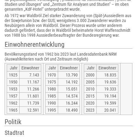
Studien und Übungen“ und „Zentrum für Analysen und Studien“ – im oben
genannten „KdF-Hotel“ untergebracht wurde.
Ab 1972 war Waldbröl Ziel starker Zuwanderung von (Spät-)Aussiedlern aus
der Sowjetunion bzw. der GUS; wenigstens 3.000 Zuwanderer wurden zu
Neubürgern allein von Waldbröl. Dieser Prozess wurde unter anderem
dadurch gefördert, dass der in Waldbröl beheimatete Horst Waffenschmidt
von 1988 bis 1998 Aussiedlerbeauftragter der Bundesregierung war.
Einwohnerentwicklung
Bevölkerungsstand von 1962 bis 2023 laut Landesdatenbank NRW
(Auswahlkriterien nach Ort und Zeitraum möglich)
Jahr
Einwohner
Jahr
Einwohner
Jahr
Einwohner
1925
7.143
1970
13.790
2000
18.835
1950
11.167
1975
14.192
2005
19.636
1953
11.266
1980
15.051
2010
19.333
1957
11.601
1985
14.574
2015
19.194
1962
11.739
1990
16.244
2020
19.599
1965
12.591
1995
18.490
2023
20.041
Politik
Stadtrat