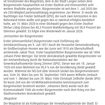
ist Vorsitzender des Magistrats, dem in der Stadt Langen neben dem
Bürgermeister hauptamtlich ein Erster Stadtrat und ehrenamtlich acht
weitere Stadträte angehören. Bürgermeister ist seit dem 1. Juli 2020 der
als CDU-Mitglied parteiunabhängig angetretene
Jan Werner
. Er wurde als
Nachfolger von Frieder Gebhardt (SPD), der nach zwei Amtszeiten in den
Ruhestand treten wollte und gegen den er zweimal erfolglos kandidiert
hatte, am 15. März 2020 in einer Stichwahl gegen den
Ersten Stadtrat
Stefan Löbig (Grüne) bei 40,3 Prozent Wahlbeteiligung mit 58,9 Prozent der
Stimmen gewählt. Es folgte eine Wiederwahl im Januar 2026.
;Amtszeiten der Bürgermeister
Erster (ehrenamtlicher) Bürgermeister nach Einführung der
Amtsbezeichnung am 9. Juli 1821 durch die Hessische Gemeindeordnung
im Großherzogtum Hessen war der zuvor seit 1810 als Oberschultheiß
amtierende Jakob Thon. Erster hauptamtlicher Bürgermeister war ab 1894
Johann Peter Metzger. Der letzte demokratisch gewählte Bürgermeister vor
der Amtsenthebung durch die Nationalsozialisten war der
Gewerkschaftssekretär Georg Zimmer (SPD). Dieser war am 18. Januar
1920 mit einer Mehrheit von 90,9 % von der Bevölkerung direkt gewählt
worden. Während der NS-Zeit übte Heinrich Göckel das Bürgermeisteramt
aus. Vom 26. März bis zum 30. September 1945 waren Wilhelm Umbach
und vom 1. Oktober bis zum 29. März 1946 Christoph Zellhöfer (beide SPD)
für kurze Zeit von der US-Militäradministration kommissarisch zum
Bürgermeister bestimmt worden. Johannes Steitz wurde nach der
Kommunalwahl 1946 als erster Bürgermeister nach dem Krieg von den
Stadtverordneten demokratisch gewählt.
;Magistrat
Der Magistrat ist als Kollegialorgan die Verwaltungsbehörde der Stadt. Er