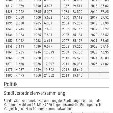
1804
1.477
1885
4.706
1961
20.957
2014
36.058
1817
1.859
1890
4.827
1967
29.511
2015
37.026
1828
2.552
1895
5.007
1983
28.500
2016
37.252
1834
2.368
1900
5.632
1990
33.112
2017
37.527
1836
2.680
1905
6.309
2004
35.269
2018
37.902
1840
2.745
1910
7.630
2005
35.156
2019
38.229
1846
3.083
1925
7.891
2006
35.184
2020
38.524
1852
3.242
1933
8.613
2007
35.177
2021
38.651
1858
3.195
1939
9.077
2008
35.260
2022
37.169
1861
2.985
1946
12.093
2009
35.430
2023
40.351
1864
3.039
1950
13.351
2010
35.570
2024
40.839
1871
3.636
1956
17.097
2011
36.031
2025
41.027
1875
4.087
1959
19.802
2012
35.644
1880
4.475
1960
21.252
2013
35.845
Politik
Stadtverordnetenversammlung
Für die Stadtverordnetenversammlung der Stadt Langen erbrachte die
Kommunalwahl am 15. März 2026 folgendes amtliche Endergebnis, in
Vergleich gesetzt zu früheren Kommunalwahlen: