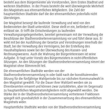
besteht aus dem Bürgermeister als Vorsitzenden, dem Ersten Stadtrat und
weiteren Stadträten. In der Praxis besteht die weit überwiegende Mehrheit
des Magistrats aus ehrenamtlichen Mitgliedern. Die Zahl der
hauptamtlichen Stadträte darf die der ehrenamtlichen jedenfalls nicht
übersteigen.
Der Magistrat besorgt die laufende Verwaltung und wird von den
Bediensteten der Stadt unterstützt. Diese stellt er ein, befördert und
entlässt sie. Er trifft die Entscheidungen zu laufenden
Verwaltungsangelegenheiten, bereitet gemeinsam mit der Verwaltung die
Beschlüsse der Stadtverordnetenversammlung vor und führt diese aus. Er
wirkt mit bei der Ausführung der Gesetze und Verordnungen innerhalb der
Stadt, bei der Verwaltung des Vermögens, bei der Erstellung des
Haushaltsplanes sowie bei der Überwachung des Kassen- und
Rechnungswesens. Auch die Wahrung der Bürgerinteressen ist seine
Aufgabe. Er tagt unter Vorsitz des Bürgermeisters in nicht-öffentlichen
Sitzungen. An den Sitzungen der Stadtverordnetenversammlung nimmt der
Magistrat ohne Stimmrecht teil.
Die ehrenamtlichen Stadträte werden von der
Stadtverordnetenversammlung in oder bald nach der konstituierenden
Sitzung für die fünfjährige Wahlperiode bis zur nächsten Kommunalwahl in
den Magistrat gewählt. Für die Dauer ihrer Wahlzeit werden sie zu
Ehrenbeamten ernannt und können zwar zurücktreten, aber im Gegensatz
zu hauptamtlichen Magistratsmitgliedern nicht abgewählt werden. Die
Stärke der in der Stadtverordnetenversammlung vertretenen Fraktionen
spiegelt sich grundsätzlich in der Zusammensetzung des ehrenamtlichen
Magistrats wider.
Hauptamtliche Stadträte werden von der Stadtverordnetenversammlung