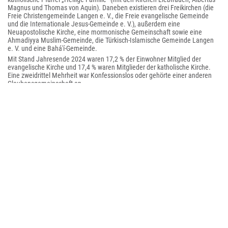
Magnus und Thomas von Aquin). Daneben existieren drei Freikirchen (die
Freie Christengemeinde Langen e. V., die Freie evangelische Gemeinde
und die Internationale Jesus-Gemeinde e. V.), außerdem eine
Neuapostolische Kirche, eine mormonische Gemeinschaft sowie eine
Ahmadiyya Muslim-Gemeinde, die Türkisch-Islamische Gemeinde Langen
e. V. und eine Bahá'í-Gemeinde.
Mit Stand Jahresende 2024 waren 17,2 % der Einwohner Mitglied der
evangelische Kirche und 17,4 % waren Mitglieder der katholische Kirche.
Eine zweidrittel Mehrheit war Konfessionslos oder gehörte einer anderen
Glaubensgemeinschaft an.
Sehenswürdigkeiten, Kultur und Sport
Bauwerke
Kirchbauten
Der Turm der evangelischen Stadtkirche prägt das Bild der Langener
Altstadt. Das im neugotischen Stil errichtete Gebäude wurde 1883
eingeweiht. Der Entwurf stammt vom Architekten Johann Christian Horst.
1959 wurde der Innenraum der Kirche verändert. Seit 1997 erstrahlt das
Kirchenschiff wieder in der alten neugotischen Farbenpracht. 2015 wurden
Pläne zur Neugestaltung von vier Buntglasfenstern im Querschiff der Kirche
präsentiert. Die Entwürfe des Langener Glaskünstlers Johannes Schreiter,
der zuvor bereits zwei Fenster im Eingangsbereich gestaltet hatte, sollten
diejenigen aus dem Jahre 1959 ersetzen.
Stadtkirche Langen (Hessen).jpg|Evangelische Stadtkirche