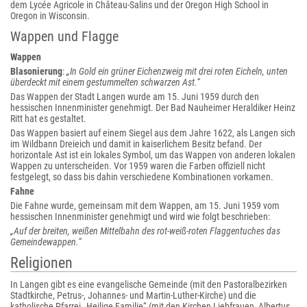
dem Lycée Agricole in Château-Salins und der Oregon High School in
Oregon in Wisconsin.
Wappen und Flagge
Wappen
Blasonierung
:
„In Gold ein grüner Eichenzweig mit drei roten Eicheln, unten
überdeckt mit einem gestummelten schwarzen Ast.“
Das Wappen der Stadt Langen wurde am 15. Juni 1959 durch den
hessischen Innenminister genehmigt. Der Bad Nauheimer Heraldiker Heinz
Ritt hat es gestaltet.
Das Wappen basiert auf einem Siegel aus dem Jahre 1622, als Langen sich
im Wildbann Dreieich und damit in kaiserlichem Besitz befand. Der
horizontale Ast ist ein lokales Symbol, um das Wappen von anderen lokalen
Wappen zu unterscheiden. Vor 1959 waren die Farben offiziell nicht
festgelegt, so dass bis dahin verschiedene Kombinationen vorkamen.
Fahne
Die Fahne wurde, gemeinsam mit dem Wappen, am 15. Juni 1959 vom
hessischen Innenminister genehmigt und wird wie folgt beschrieben:
„Auf der breiten, weißen Mittelbahn des rot-weiß-roten Flaggentuches das
Gemeindewappen.“
Religionen
In Langen gibt es eine evangelische Gemeinde (mit den Pastoralbezirken
Stadtkirche, Petrus-, Johannes- und Martin-Luther-Kirche) und die
katholische Pfarrei „Heilige Familie“ (mit den Kirchen Liebfrauen, Albertus