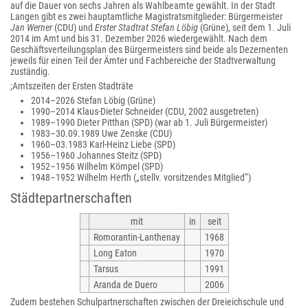
auf die Dauer von sechs Jahren als Wahlbeamte gewählt. In der Stadt
Langen gibt es zwei hauptamtliche Magistratsmitglieder: Bürgermeister
Jan Werner
(CDU) und
Erster Stadtrat Stefan Löbig
(Grüne), seit dem 1. Juli
2014 im Amt und bis 31. Dezember 2026 wiedergewählt. Nach dem
Geschäftsverteilungsplan des Bürgermeisters sind beide als Dezernenten
jeweils für einen Teil der Ämter und Fachbereiche der Stadtverwaltung
zuständig.
;Amtszeiten der Ersten Stadträte
2014–2026 Stefan Löbig (Grüne)
1990–2014 Klaus-Dieter Schneider (CDU, 2002 ausgetreten)
1989–1990 Dieter Pitthan (SPD)
(war ab 1. Juli Bürgermeister)
1983–30.09.1989 Uwe Zenske (CDU)
1960–03.1983 Karl-Heinz Liebe (SPD)
1956–1960 Johannes Steitz (SPD)
1952–1956 Wilhelm Kömpel (SPD)
1948–1952 Wilhelm Herth
(„stellv. vorsitzendes Mitglied“)
Städtepartnerschaften
mit
in
seit
Romorantin-Lanthenay
1968
Long Eaton
1970
Tarsus
1991
Aranda de Duero
2006
Zudem bestehen Schulpartnerschaften zwischen der Dreieichschule und