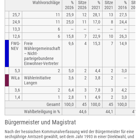
Wahlvorschläge
%
Sitze
%
Sitze
%
Sitze
2026
2026
2021
2021
2016
2016
25,7
11
25,9
12
28,1
13
27,5
13
24,9
11
25,0
11
17,0
8
24,4
11
13,3
6
—
—
—
—
—
—
12,6
6
15,8
7
22,9
10
26,3
12
FWG-
Freie
9,6
4
15,3
7
14,9
7
NEV
Wählergemeinschaft
– Nicht-
parteigebundene
Einwohner-Vertreter
5,3
2
5,0
2
4,4
2
3,0
1
WiLa
Wählerinitiative
3,6
2
3,8
2
—
—
Langen
3,6
2
6,4
3
7,8
3
4,2
2
1,4
1
2,8
1
4,9
2
3,0
1
Gesamt
100,0
45
100,0
45
100,0
45
Wahlbeteiligung in %
44,6
44,1
41,2
Bürgermeister und Magistrat
Nach der hessischen Kommunalverfassung wird der Bürgermeister für eine
sechsjährige Amtszeit gewählt, seit dem Jahr 1993 in einer Direktwahl, und