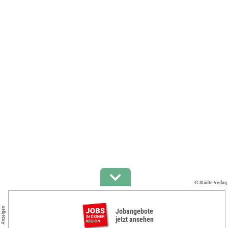
© Städte-Verlag
Anzeigen
Jobangebote
jetzt ansehen