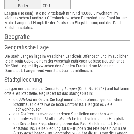
Partei
CDU
Langen (Hessen)
ist eine Mittelstadt mit rund 40.000 Einwohnern im
südhessischen Landkreis Offenbach zwischen Darmstadt und Frankfurt am
Main. Langen ist Hauptsitz der Deutschen Flugsicherung und des Paul-
Ehrlich-Institutes.
Geografie
Geografische Lage
Die Stadt Langen liegt im westlichen Landkreis Offenbach und im südlichen
Rhein-Main-Gebiet, einem der wirtschaftsstärksten Gebiete Deutschlands.
Die Stadt liegt mittig zwischen den Städten Frankfurt am Main und
Darmstadt. Langen wird vom Sterzbach durchflossen.
Stadtgliederung
Langen umfasst nur die Gemarkung
Langen
(Gmk.-Nr. 60743) und hat keine
offiziellen Stadtteile. Gegliedert ist das Stadtgebiet in:
die
Altstadt
im Osten. Sie liegt innerhalb der ehemaligen östlichen
Stadtmauer, die teilweise noch sichtbar ist. Hier gibt es viele
Fachwerkhäuser.
das
Zentrum
, das von den anderen Stadtteilen umgeben wird.
im nordwestlichen Stadtteil
Neurott
befindet sich u. a. der Hauptsitz
der Deutschen Flugsicherung sowie das Paul-Ehrlich-Institut. Hier
entstand 1958 eine Siedlung für US-Truppen der Rhein-Main Air Base
(2005 geschlossen). Im September 2008 hat die US-Army die Langen-