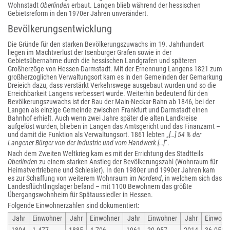
Wohnstadt
Oberlinden
erbaut. Langen blieb während der hessischen
Gebietsreform in den 1970er Jahren unverändert.
Bevölkerungsentwicklung
Die Gründe für den starken Bevölkerungszuwachs im 19. Jahrhundert
liegen im Machtverlust der Isenburger Grafen sowie in der
Gebietsübernahme durch die hessischen Landgrafen und späteren
Großherzöge von Hessen-Darmstadt. Mit der Ernennung Langens 1821 zum
großherzoglichen Verwaltungsort kam es in den Gemeinden der Gemarkung
Dreieich dazu, dass verstärkt Verkehrswege ausgebaut wurden und so die
Erreichbarkeit Langens verbessert wurde. Weiterhin bedeutend für den
Bevölkerungszuwachs ist der Bau der Main-Neckar-Bahn ab 1846, bei der
Langen als einzige Gemeinde zwischen Frankfurt und Darmstadt einen
Bahnhof erhielt. Auch wenn zwei Jahre später die alten Landkreise
aufgelöst wurden, blieben in Langen das Amtsgericht und das Finanzamt –
und damit die Funktion als Verwaltungsort. 1861 lebten „
[…] 54 % der
Langener Bürger von der Industrie und vom Handwerk […]
“.
Nach dem Zweiten Weltkrieg kam es mit der Errichtung des Stadtteils
Oberlinden
zu einem starken Anstieg der Bevölkerungszahl (Wohnraum für
Heimatvertriebene und Schlesier). In den 1980er und 1990er Jahren kam
es zur Schaffung von weiterem Wohnraum im
Nordend
, in welchem sich das
Landesflüchtlingslager befand – mit 1100 Bewohnern das größte
Übergangswohnheim für Spätaussiedler in Hessen.
Folgende Einwohnerzahlen sind dokumentiert:
Jahr
Einwohner
Jahr
Einwohner
Jahr
Einwohner
Jahr
Einwohn