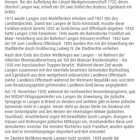
Hessen. Bei der Aufteilung der
Länger Markgenossenschaft
1732, deren
Oberhof Langen war, erhielt der Ort zwei Drittel des Bodens, Egelsbach ein
Drittel.
1813 wurde Langen zum Marktflecken erhoben und 1821 Sitz des
Landratsbezirks. Damit war Langen de facto Kreisstadt, musste diese
Funktion jedoch bereits 1832 an Groß-Gerau und Offenbach abgeben. 1834
hatte Langen 2368 Einwohner. 1846 wurde die Bahnstrecke Frankfurt am
Main–Heidelberg und der Bahnhof Langen (Hessen) eröffnet. 1862 kam
der Ort zum Landkreis Offenbach. 1883 wurden ihm mit der Einweihung der
Stadtkirche durch Großherzog Ludwig IV. die Stadtrechte verliehen.
Nach dem Ende des Ersten Weltkrieges war Langen – im Rahmen der
Alliierten Rheinlandbesetzung als Teil des Mainzer Brückenkopfes – bis
1930 von französischen Truppen besetzt. Während dieser Zeit wurde
Langen zusammen mit den ebenfalls besetzten Gemeinden Buchschlag
und Egelsbach aus dem weitgehend unbesetzten Landkreis Offenbach
(siehe: Landkreis Offenbach während der Weimarer Republik) aus- und dem
zum Besatzungsgebiet gehörenden Landkreis Groß-Gerau angegliedert.
Am 10. November 1938, während der reichsweiten Novemberpogrome, gab
der NSDAP-Ortsgruppenleiter von Langen die Anweisung, die jüdische
Synagoge in Langen in Brand zu stecken und seitdem gibt es keine jüdische
Gemeinde mehr in Langen. Heute steht an dieser Stelle ein Denkmal mit
einer Gedenkplatte und den Resten der ehemaligen Mikwe (jüdisches
Tauchbad). Anschließend zogen NS-Gewalttäter durch Langen, drangen in
Häuser und Wohnungen jüdischer Mitbürger ein, misshandelten diese und
demolierten Inventar. Die meisten flüchteten nach Frankfurt, wurden später
von dort in Vernichtungslager deportiert und dort ermordet.
Im Zweiten Weltkrieg wurde Langen nicht zerstört. 1959 wurde die