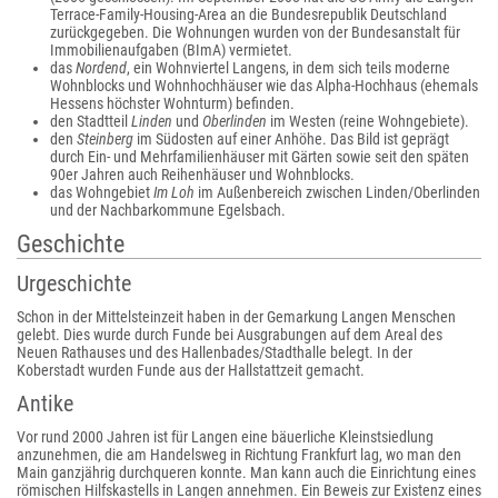
Terrace-Family-Housing-Area an die Bundesrepublik Deutschland
zurückgegeben. Die Wohnungen wurden von der Bundesanstalt für
Immobilienaufgaben (BImA) vermietet.
das
Nordend
, ein Wohnviertel Langens, in dem sich teils moderne
Wohnblocks und Wohnhochhäuser wie das Alpha-Hochhaus (ehemals
Hessens höchster Wohnturm) befinden.
den Stadtteil
Linden
und
Oberlinden
im Westen (reine Wohngebiete).
den
Steinberg
im Südosten auf einer Anhöhe. Das Bild ist geprägt
durch Ein- und Mehrfamilienhäuser mit Gärten sowie seit den späten
90er Jahren auch Reihenhäuser und Wohnblocks.
das Wohngebiet
Im Loh
im Außenbereich zwischen Linden/Oberlinden
und der Nachbarkommune Egelsbach.
Geschichte
Urgeschichte
Schon in der Mittelsteinzeit haben in der Gemarkung Langen Menschen
gelebt. Dies wurde durch Funde bei Ausgrabungen auf dem Areal des
Neuen Rathauses und des Hallenbades/Stadthalle belegt. In der
Koberstadt wurden Funde aus der Hallstattzeit gemacht.
Antike
Vor rund 2000 Jahren ist für Langen eine bäuerliche Kleinstsiedlung
anzunehmen, die am Handelsweg in Richtung Frankfurt lag, wo man den
Main ganzjährig durchqueren konnte. Man kann auch die Einrichtung eines
römischen Hilfskastells in Langen annehmen. Ein Beweis zur Existenz eines