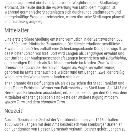
Legionslagers wird nicht zuletzt durch die Wegführung der Stadtanlage
erbracht, die heute durch die Auswertung von Luftbildern möglich ist.
Während germanische Stadtanlagen sich durch runde Stadtmauern und
unregelmäßige Wege auszeichneten, waren römische Siedlungen planvoll
und rechteckig angelegt.
Mittelalter
Eine erste größere Siedlung entstand vermutlich in der Zeit zwischen 500
und 600 durch fränkische Zuwanderer. Die älteste erhaltene schriftliche
Erwähnung des Ortes enthält eine Schenkungsurkunde König Ludwigs II. an
das Kloster Lorsch von 834. Dort wird Langen als
Langungon
erwähnt und
der Umfang der Markgenossenschaft Langen beschrieben mit
Drieichlahha
,
dem heutigen Dreieich als Nachbargemeinde im Norden. Zum Wildbann
Dreieich, der durch die Herren von Hagen als Vögte verwaltet wurde,
gehörten im Mittelalter auch die Wälder rund um Langen. Zwei der dreißig
Wildhuben des Wildbannes befanden sich hier.
1414 brannte das Dorf Langen ab, als es zwischen der Stadt Frankfurt und
dem Trierer Erzbischof Werner von Falkenstein zum Streit kam. Als 1418 die
Herren von Falkenstein ausstarben, erbten die Isenburger den Ort. Aus dem
Mittelalter erhalten geblieben sind Reste der Ortsbefestigung mit dem
spitzen Turm
und dem
stumpfen Turm
.
Neuzeit
Aus der Renaissance-Zeit ist der Vierröhrenbrunnen von 1553 erhalten.
1600 wurde Langen mit dem Amt Kelsterbach vom Isenburger Grafen an
den Landgrafen von Hessen-Darmstadt verkauft. Seither gehört Langen zu