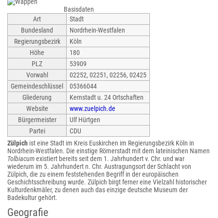
Basisdaten
Art
Stadt
Bundesland
Nordrhein-Westfalen
Regierungsbezirk
Köln
Höhe
180
PLZ
53909
Vorwahl
02252, 02251, 02256, 02425
Gemeindeschlüssel
05366044
Gliederung
Kernstadt u. 24 Ortschaften
Website
www.zuelpich.de
Bürgermeister
Ulf Hürtgen
Partei
CDU
Zülpich
ist eine Stadt im Kreis Euskirchen im Regierungsbezirk Köln in
Nordrhein-Westfalen. Die einstige Römerstadt mit dem lateinischen Namen
Tolbiacum
existiert bereits seit dem 1. Jahrhundert v. Chr. und war
wiederum im 5. Jahrhundert n. Chr. Austragungsort der Schlacht von
Zülpich, die zu einem feststehenden Begriff in der europäischen
Geschichtsschreibung wurde. Zülpich birgt ferner eine Vielzahl historischer
Kulturdenkmäler, zu denen auch das einzige deutsche Museum der
Badekultur gehört.
Geografie