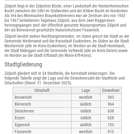
Zülpich liegt in der Zülpicher Börde, einer Landschaft der Niederrheinischen
Bucht zwischen der Eifel im Südwesten und der Kölner Bucht im Nordosten.
Als Teil des Rheinischen Braunkohlereviers war sie Zentrum des von 1953
bis 1967 betriebenen Tagebaus Zülpich, aus dem zwei Baggerseen
hervorgegangen sind: der öffentlich genutzte Wassersportsee Zülpich und
der als Bioreservat geschützte Naturschutzsee Füssenich.
Zülpich besitzt sieben Nachbargemeinden. Im Osten grenzt die Stadt an die
Gemeinde Weilerswist und die Kreisstadt Euskirchen, im Süden an die Stadt
Mechernich (alle im Kreis Euskirchen), im Westen an die Stadt Heimbach,
die Stadt Nideggen und die Gemeinde Vettweiß (alle im Kreis Düren) sowie
im Norden an die Stadt Erftstadt (im Rhein-Erft-Kreis).
Stadtgliederung
Zülpich gliedert sich in 24 Stadtteile, die Kernstadt einbezogen. Die
folgende Tabelle zeigt die Lage und die Einwohnerzahl der Stadtteile und
Ortschaften (Stand: 31. Dezember 2025).
Ortschaft
Lage
Einwohner
Bessenich
westlich
593
Bürvenich
südlich
964
Dürscheven
östlich
638
Enzen
östlich
628
Eppenich
südlich
153
Füssenich
westlich
913