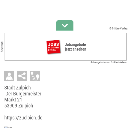
© Städte-Verlag
Anzeigen
Jobangebote
jetzt ansehen
Jobangebote von Drittanbietern
Stadt Zülpich
-Der Bürgermeister-
Markt 21
53909 Zülpich
https://zuelpich.de