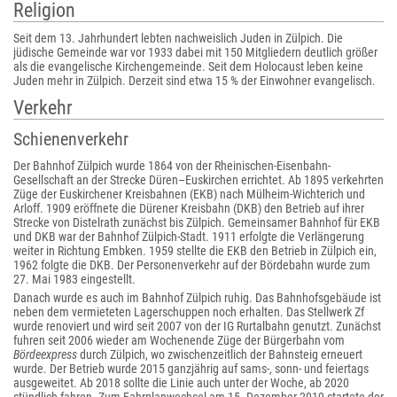
Religion
Seit dem 13. Jahrhundert lebten nachweislich Juden in Zülpich. Die
jüdische Gemeinde war vor 1933 dabei mit 150 Mitgliedern deutlich größer
als die evangelische Kirchengemeinde. Seit dem Holocaust leben keine
Juden mehr in Zülpich. Derzeit sind etwa 15 % der Einwohner evangelisch.
Verkehr
Schienenverkehr
Der Bahnhof Zülpich wurde 1864 von der Rheinischen-Eisenbahn-
Gesellschaft an der Strecke Düren–Euskirchen errichtet. Ab 1895 verkehrten
Züge der Euskirchener Kreisbahnen (EKB) nach Mülheim-Wichterich und
Arloff. 1909 eröffnete die Dürener Kreisbahn (DKB) den Betrieb auf ihrer
Strecke von Distelrath zunächst bis Zülpich. Gemeinsamer Bahnhof für EKB
und DKB war der Bahnhof Zülpich-Stadt. 1911 erfolgte die Verlängerung
weiter in Richtung Embken. 1959 stellte die EKB den Betrieb in Zülpich ein,
1962 folgte die DKB. Der Personenverkehr auf der Bördebahn wurde zum
27. Mai 1983 eingestellt.
Danach wurde es auch im Bahnhof Zülpich ruhig. Das Bahnhofsgebäude ist
neben dem vermieteten Lagerschuppen noch erhalten. Das Stellwerk Zf
wurde renoviert und wird seit 2007 von der IG Rurtalbahn genutzt. Zunächst
fuhren seit 2006 wieder am Wochenende Züge der Bürgerbahn vom
Bördeexpress
durch Zülpich, wo zwischenzeitlich der Bahnsteig erneuert
wurde. Der Betrieb wurde 2015 ganzjährig auf sams-, sonn- und feiertags
ausgeweitet. Ab 2018 sollte die Linie auch unter der Woche, ab 2020