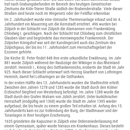
traf nach Grabungsbefunden im Bereich des heutigen
Geriatrischen
Zentrums
die Köln-Trierer Straße südlich der Brabenderstraße. Viele dieser
Straßen sind heute noch im Wegenetz oder der Feldflur erkennbar.
Im 2. Jahrhundert wurde eine römische Thermenanlage erbaut und im 4.
Jahrhundert ein Mauerring um die Kernstadt errichtet. 496 wurden bei
Zülpich in der Schlacht von Zülpich die Alamannen vom Frankenkönig
Chlodwig I. geschlagen. Nach der Schlacht trat Chlodwig zum christlichen
Glauben über und begründete das merowingische Frankenreich. Der
Zülpicher Königshof war seit der Karolingerzeit auch das Zentrum des
Zülpichgaus, der bis ins 11. Jahrhundert zum Herrschaftsgebiet der
Ezzonen gehörte.
Die Kirche St. Peter findet 848 ihre erste urkundliche Erwähnung. Im Jahr
881 wurde Zülpich während der Raubzüge der Wikinger in das Rheinland
zerstört. Heinrich I., König des Ostfrankenreichs, eroberte die Stadt im Jahr
925. Nach dieser Schlacht unterwarf sich Herzog Giselbert von Lothringen
Heinrich, damit fiel Lotharingen an die Ostfranken.
In der ersten Hälfte des 13. Jahrhunderts wurden die Stadtrechte erteilt.
Zwischen den Jahren 1278 und 1285 wurde die Stadt durch den Kölner
Erzbischof Siegfried von Westerburg befestigt. Im Jahre 1288 wurde die
Stadt durch den Grafen Walram von Jülich zerstört. Unter kurkölnischer
Herrschaft (endgültig seit 1368) wurde die Stadt im Jahre 1395 wieder
aufgebaut, die bis heute zu einem großen Teil erhalten ist. Anfang des 15.
Jahrhunderts kam es zur Vollendung der Burg, der Stadtmauer und der
Toranlagen in ihrer heutigen Erscheinung.
1635 gründeten die Kapuziner in Zülpich eine Ordensniederlassung mit
einem Gymnasium, später wurde hieraus ein Krankenhaus. Dieses besteht