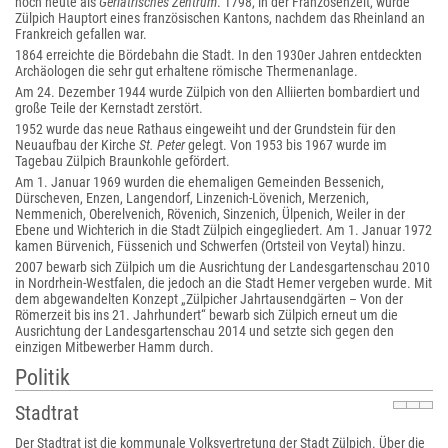
noch heute als
Geriatrisches Zentrum
. 1798, in der Franzosenzeit, wurde
Zülpich Hauptort eines französischen Kantons, nachdem das Rheinland an
Frankreich gefallen war.
1864 erreichte die Bördebahn die Stadt. In den 1930er Jahren entdeckten
Archäologen die sehr gut erhaltene römische Thermenanlage.
Am 24. Dezember 1944 wurde Zülpich von den Alliierten bombardiert und
große Teile der Kernstadt zerstört.
1952 wurde das neue Rathaus eingeweiht und der Grundstein für den
Neuaufbau der Kirche
St. Peter
gelegt. Von 1953 bis 1967 wurde im
Tagebau Zülpich Braunkohle gefördert.
Am 1. Januar 1969 wurden die ehemaligen Gemeinden Bessenich,
Dürscheven, Enzen, Langendorf, Linzenich-Lövenich, Merzenich,
Nemmenich, Oberelvenich, Rövenich, Sinzenich, Ülpenich, Weiler in der
Ebene und Wichterich in die Stadt Zülpich eingegliedert. Am 1. Januar 1972
kamen Bürvenich, Füssenich und Schwerfen (Ortsteil von Veytal) hinzu.
2007 bewarb sich Zülpich um die Ausrichtung der Landesgartenschau 2010
in Nordrhein-Westfalen, die jedoch an die Stadt Hemer vergeben wurde. Mit
dem abgewandelten Konzept „Zülpicher Jahrtausendgärten – Von der
Römerzeit bis ins 21. Jahrhundert“ bewarb sich Zülpich erneut um die
Ausrichtung der Landesgartenschau 2014 und setzte sich gegen den
einzigen Mitbewerber Hamm durch.
Politik
Stadtrat
Der Stadtrat ist die kommunale Volksvertretung der Stadt Zülpich. Über die