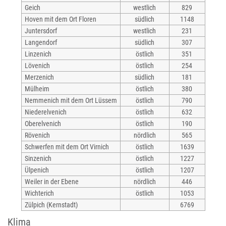
Geich
westlich
829
Hoven mit dem Ort Floren
südlich
1148
Juntersdorf
westlich
231
Langendorf
südlich
307
Linzenich
östlich
351
Lövenich
östlich
254
Merzenich
südlich
181
Mülheim
östlich
380
Nemmenich mit dem Ort Lüssem
östlich
790
Niederelvenich
östlich
632
Oberelvenich
östlich
190
Rövenich
nördlich
565
Schwerfen mit dem Ort Virnich
östlich
1639
Sinzenich
östlich
1227
Ülpenich
östlich
1207
Weiler in der Ebene
nördlich
446
Wichterich
östlich
1053
Zülpich (Kernstadt)
6769
Klima