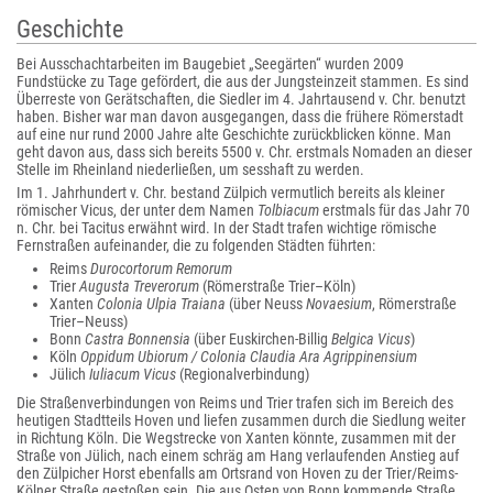
Geschichte
Bei Ausschachtarbeiten im Baugebiet „Seegärten“ wurden 2009
Fundstücke zu Tage gefördert, die aus der Jungsteinzeit stammen. Es sind
Überreste von Gerätschaften, die Siedler im 4. Jahrtausend v. Chr. benutzt
haben. Bisher war man davon ausgegangen, dass die frühere Römerstadt
auf eine nur rund 2000 Jahre alte Geschichte zurückblicken könne. Man
geht davon aus, dass sich bereits 5500 v. Chr. erstmals Nomaden an dieser
Stelle im Rheinland niederließen, um sesshaft zu werden.
Im 1. Jahrhundert v. Chr. bestand Zülpich vermutlich bereits als kleiner
römischer Vicus, der unter dem Namen
Tolbiacum
erstmals für das Jahr 70
n. Chr. bei Tacitus erwähnt wird. In der Stadt trafen wichtige römische
Fernstraßen aufeinander, die zu folgenden Städten führten:
Reims
Durocortorum Remorum
Trier
Augusta Treverorum
(Römerstraße Trier–Köln)
Xanten
Colonia Ulpia Traiana
(über Neuss
Novaesium
, Römerstraße
Trier–Neuss)
Bonn
Castra Bonnensia
(über Euskirchen-Billig
Belgica Vicus
)
Köln
Oppidum Ubiorum / Colonia Claudia Ara Agrippinensium
Jülich
Iuliacum Vicus
(Regionalverbindung)
Die Straßenverbindungen von Reims und Trier trafen sich im Bereich des
heutigen Stadtteils Hoven und liefen zusammen durch die Siedlung weiter
in Richtung Köln. Die Wegstrecke von Xanten könnte, zusammen mit der
Straße von Jülich, nach einem schräg am Hang verlaufenden Anstieg auf
den Zülpicher Horst ebenfalls am Ortsrand von Hoven zu der Trier/Reims-
Kölner Straße gestoßen sein. Die aus Osten von Bonn kommende Straße