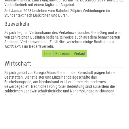
stündlich fahren. Zum Fahrplanwechsel am 15. Dezember 2019 startete der
Vorlaufbetrieb mit einem täglichen Angebot.
Seit Januar 2023 bestehen vom Bahnhof Zülpich Verbindungen im
Stundentakt nach Euskirchen und Düren.
Busverkehr
Zülpich liegt im Verbundraum des Verkehrsverbundes Rhein-Sieg und wird
von zahlreichen Buslinien bedient, teilweise auch aus dem benachbarten
Aachener Verkehrsverbund. Zusätzlich verkehren einige Buslinien als
TaxiBusPlus
im Bedarfsverkehr.
Linie
Betreiber
Verlauf
Wirtschaft
Zülpich gehört zur Euregio Maas-Rhein. In der Kernstadt prägen lokale
Gaststätten, Dienstleister und Einzelhandelsgeschäfte das
Erscheinungsbild, am Nordostrand existiert ferner ein modernes
Gewerbegebiet. Traditionell von großer Bedeutung sind außerdem die
zahlreichen Landwirtschaftsbetriebe und Naherholungseinrichtungen.
Darüber hinaus hat sich Zülpich zu einem Zentrum der Chemieindustrie
entwickelt und ist Sitz zahlreicher Erzeuger von Kunststoffen und
Kosmetikbestandteilen wie Albis oder Zeiss. Auch der irische
Verpackungshersteller Smurfit Kappa unterhält hier eine Papierfabrik und
der japanische Aromenproduzent Takasago betreibt in Zülpich seine
Europaniederlassung samt eigenem Werk.
Kultur und Sehenswürdigkeiten