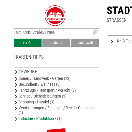
STAD
STRASSEN
KmB Tec
vor Ort
regional
bundesweit
KARTEN-TIPPS
Stadtplan Aken
GEWERBE
Stadtplan Roßlau
Bauen / Handwerk / Garten (12)
Stadtplan Dessau-Roßlau
Gesundheit / Wellness (5)
Stadtplan Dessau
Fahrzeuge / Transport / Verkehr (6)
Stadtplan Möckern
Service / Dienstleistungen (5)
Shopping / Handel (3)
Versicherungen / Finanzen / Recht / Consulting
(1)
Industrie / Produktion / (1)