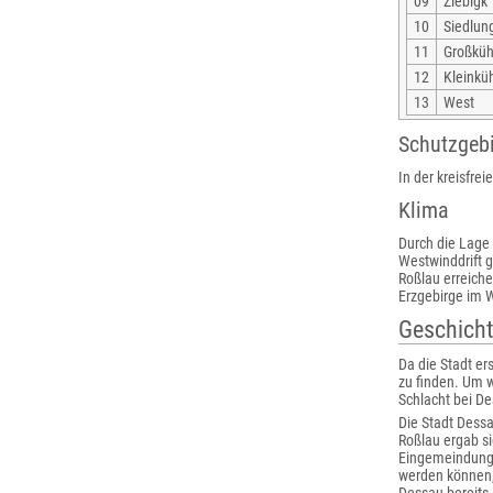
09
Ziebigk
10
Siedlun
11
Großkü
12
Kleinkü
13
West
Schutzgeb
In der kreisfre
Klima
Durch die Lage 
Westwinddrift 
Roßlau erreiche
Erzgebirge im 
Geschich
Da die Stadt er
zu finden. Um 
Schlacht bei D
Die Stadt Dess
Roßlau ergab si
Eingemeindung 
werden können,