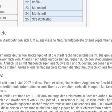
22
Roßlau
g
23
Meinsdorf
hnau
24
Mühlstedt
hnau
25
Streetz/Natho
iete
ien Stadt befinden sich fünf ausgewiesene Naturschutzgebiete (Stand September 
im mitteldeutschen Trockengebiet ist die Stadt recht niederschlagsarm. Die groß
gewöhnlich vom Atlantik nach Mitteleuropa ziehen, regnen durch den Steigungsreg
n. Ähnlich ist es mit Niederschlägen aus Südwesten und Südosten, bei denen jew
Wege stehen. Große Niederschlagsgebiete können die Stadt hauptsächlich aus No
te
st seit dem 1. Juli 2007 in dieser Form existiert, sind weitere Angaben zur Geschi
weiterführende Informationen zum Thema zu erhalten, siehe die Hauptartikel Ges
essau.
au-Roßlau entstand am 1. Juli 2007 im Zuge der Kreisreform in Sachsen-Anhalt. 
ch die Einwohnerzahl von 91.243 (Stand 31. Dezember 2006). Dessau-Roßlau hätte
der Verwaltungsgemeinschaft Wörlitzer Winkel und Quellendorfs 100.000 Einwoh
 diese beiden Verwaltungseinheiten gingen jedoch bei der Gebietsreform andere