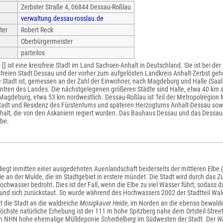
Zerbster Straße 4, 06844 Dessau-Roßlau
verwaltung.dessau-rosslau.de
ter
Robert Reck
Oberbürgermeister
parteilos
u
[] ist eine kreisfreie Stadt im Land Sachsen-Anhalt in Deutschland. Sie ist bei de
sfreien Stadt Dessau und der vorher zum aufgelösten Landkreis Anhalt-Zerbst geh
 Stadt ist, gemessen an der Zahl der Einwohner, nach Magdeburg und Halle (Saale)
ntren des Landes. Die nächstgelegenen größeren Städte sind Halle, etwa 40 km s
Magdeburg, etwa 53 km nordwestlich. Dessau-Roßlau ist Teil der Metropolregion M
adt und Residenz des Fürstentums und späteren Herzogtums Anhalt-Dessau sow
alt, die von den Askaniern regiert wurden. Das Bauhaus Dessau und das Dessau
be.
iegt inmitten einer ausgedehnten Auenlandschaft beiderseits der mittleren Elbe 
ie an der Mulde, die im Stadtgebiet in erstere mündet. Die Stadt wird durch das
Hochwasser bedroht. Dies ist der Fall, wenn die Elbe zu viel Wasser führt, sodass 
und sich zurückstaut. So wurde während des Hochwassers 2002 der Stadtteil Wald
 die Stadt an die waldreiche
Mosigkauer Heide
, im Norden an die ebenso bewald
öchste natürliche Erhebung ist der 111 m hohe Spitzberg nahe dem Ortsteil Stree
0 m NHN hohe ehemalige Mülldeponie
Scherbelberg
im Südwesten der Stadt. Der
Wa