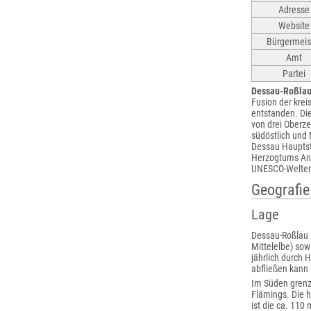
Adresse
Website
Bürgermeis
Amt
Partei
Dessau-Roßla
Fusion der krei
entstanden. Die
von drei Oberze
südöstlich und 
Dessau Hauptst
Herzogtums Anh
UNESCO-Welter
Geografie
Lage
Dessau-Roßlau l
Mittelelbe) sow
jährlich durch 
abfließen kann 
Im Süden grenzt
Flämings. Die h
ist die ca. 11