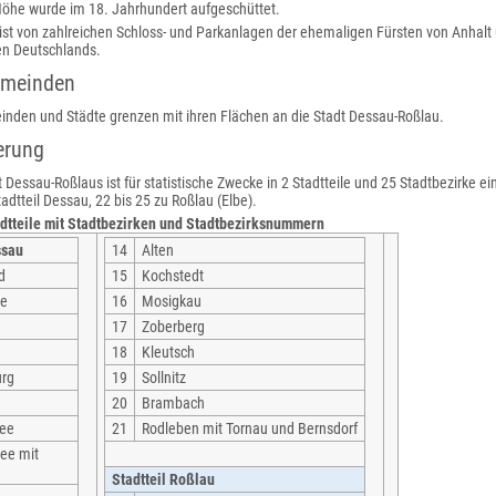
Höhe wurde im 18. Jahrhundert aufgeschüttet.
ist von zahlreichen Schloss- und Parkanlagen der ehemaligen Fürsten von Anhal
en Deutschlands.
emeinden
nden und Städte grenzen mit ihren Flächen an die Stadt Dessau-Roßlau.
erung
 Dessau-Roßlaus ist für statistische Zwecke in 2 Stadtteile und 25 Stadtbezirke ein
dtteil Dessau, 22 bis 25 zu Roßlau (Elbe).
dtteile mit Stadtbezirken und Stadtbezirksnummern
ssau
14
Alten
d
15
Kochstedt
te
16
Mosigkau
17
Zoberberg
18
Kleutsch
urg
19
Sollnitz
20
Brambach
see
21
Rodleben mit Tornau und Bernsdorf
ee mit
Stadtteil Roßlau