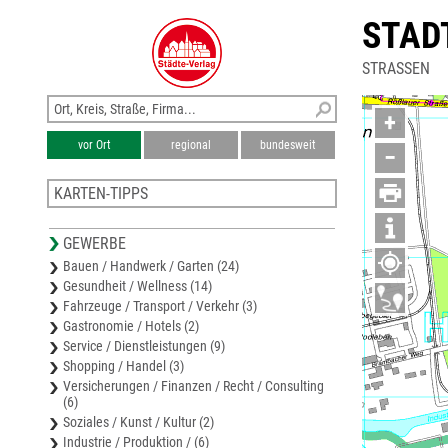
STAD
STRASSEN
+
vor Ort
regional
bundesweit
−
KARTEN-TIPPS
Stadtplan Aken
GEWERBE
Stadtplan Zerbst/Anhalt
Bauen / Handwerk / Garten (24)
Stadtplan Bitterfeld-Wolfen
Gesundheit / Wellness (14)
Stadtplan Coswig (Anhalt)
Fahrzeuge / Transport / Verkehr (3)
Karte Anhalt-Bitterfeld
Gastronomie / Hotels (2)
Service / Dienstleistungen (9)
Shopping / Handel (3)
Versicherungen / Finanzen / Recht / Consulting
(6)
Soziales / Kunst / Kultur (2)
Industrie / Produktion / (6)