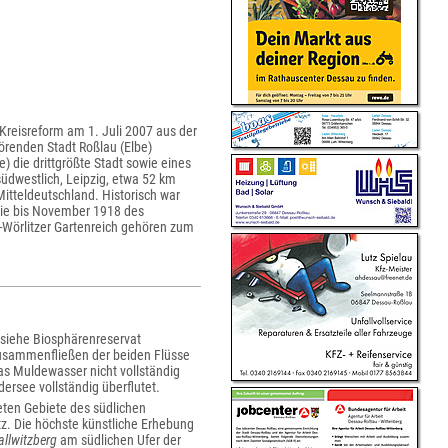
r Kreisreform am 1. Juli 2007 aus der
örenden Stadt Roßlau (Elbe)
 die drittgrößte Stadt sowie eines
üdwestlich, Leipzig, etwa 52 km
itteldeutschland. Historisch war
ie bis November 1918 des
-Wörlitzer Gartenreich gehören zum
(siehe Biosphärenreservat
 Zusammenfließen der beiden Flüsse
das Muldewasser nicht vollständig
ersee vollständig überflutet.
eten Gebiete des südlichen
tz. Die höchste künstliche Erhebung
llwitzberg
am südlichen Ufer der