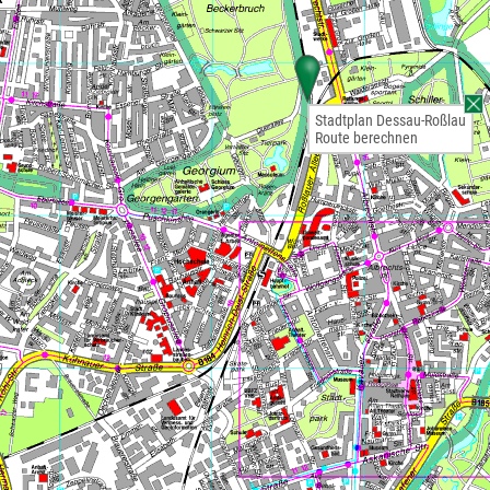
Stadtplan Dessau-Roßlau
Route berechnen