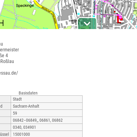
au
ermeister
ße 4
-Roßlau
essau.de/
Basisdaten
Stadt
nd
Sachsen-Anhalt
59
06842–06849,, 06861, 06862
0340, 034901
üssel
15001000