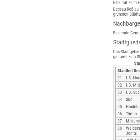
Elbe mit 76 m 
Dessau-Roßlau 
grünsten Städt
Nachbarg
Folgende Gemei
Stadtglied
Das Stadtgebiet
gehören zum Sta
Sta
Stadtteil De
01
I.B. Nor
02
I.B. Mit
03
I.B. Süd
04
Süd
05
Haideb
06
Törten
07
Milden
08
Walders
Jonitz