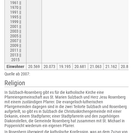
1961 ||
1970 ||
1991 ||
1995 ||
1999 ||
2001 ||
2003 ||
2005 ||
2007 ||
2009 ||
2011 ||
2013 ||
2015
Einwohner
20.569
20.073
19.195
20.681
21.063
21.162
20.868
Quelle ab 2007:
Religion
In Sulzbach-Rosenberg gibt es für die katholische Kirche eine
Pfarreiengemeinschaft aus St. Marien Sulzbach und Herz Jesu Rosenberg
mit einem zuständigen Pfarrer. Die evangelisch-lutherischen
Pfarrgemeinden dagegen sind in die zwei Teilorte Sulzbach und Rosenberg
aufgeteilt, so gibt es in Sulzbach die Christuskirchengemeinde mit einer
Dekanin, einem Stadtpfarrer, einer Stadtpfarrerin und den zugehörigen
Diakonstellen, die Gemeinde Rosenberg hat zusammen mit St. Michael in
Poppenricht wiederum ein eigenen Pfarrer.
In Rosenberg überwiegt die katholische Konfession, was an dem Zuzug von