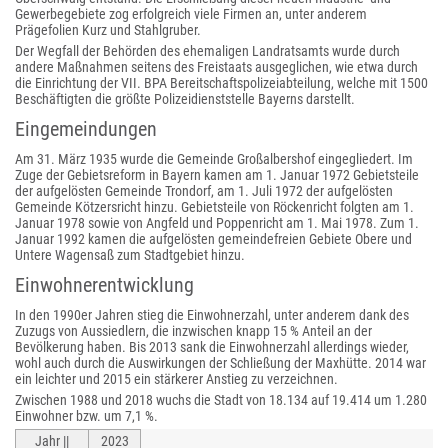
Gewerbegebiete zog erfolgreich viele Firmen an, unter anderem
Prägefolien Kurz und Stahlgruber.
Der Wegfall der Behörden des ehemaligen Landratsamts wurde durch
andere Maßnahmen seitens des Freistaats ausgeglichen, wie etwa durch
die Einrichtung der VII. BPA Bereitschaftspolizeiabteilung, welche mit 1500
Beschäftigten die größte Polizeidienststelle Bayerns darstellt.
Eingemeindungen
Am 31. März 1935 wurde die Gemeinde Großalbershof eingegliedert. Im
Zuge der Gebietsreform in Bayern kamen am 1. Januar 1972 Gebietsteile
der aufgelösten Gemeinde Trondorf, am 1. Juli 1972 der aufgelösten
Gemeinde Kötzersricht hinzu. Gebietsteile von Röckenricht folgten am 1.
Januar 1978 sowie von Angfeld und Poppenricht am 1. Mai 1978. Zum 1.
Januar 1992 kamen die aufgelösten gemeindefreien Gebiete Obere und
Untere Wagensaß zum Stadtgebiet hinzu.
Einwohnerentwicklung
In den 1990er Jahren stieg die Einwohnerzahl, unter anderem dank des
Zuzugs von Aussiedlern, die inzwischen knapp 15 % Anteil an der
Bevölkerung haben. Bis 2013 sank die Einwohnerzahl allerdings wieder,
wohl auch durch die Auswirkungen der Schließung der Maxhütte. 2014 war
ein leichter und 2015 ein stärkerer Anstieg zu verzeichnen.
Zwischen 1988 und 2018 wuchs die Stadt von 18.134 auf 19.414 um 1.280
Einwohner bzw. um 7,1 %.
Jahr ||
2023