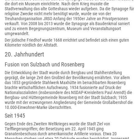
die dort ein Museum einrichtete. Nach dem Krieg musste die
Stadtverwaltung das alte Gotteshaus wieder aufgeben. Da die Synagoge für
religiöse Zwecke nicht mehr benötigt wurde, wurde sie von der
Treuhandorganisation JRSO Anfang der 1950er Jahre an Privatpersonen
verkauft. Von 2008 bis 2013 wurde die Synagoge als Baudenkmal saniert
und zu einem Begegnungszentrum, Museum und Veranstaltungsort
umgewandelt.
Der jüdische Friedhof wurde 1668 errichtet und befindet sich einen guten
Kilometer nördlich der Altstadt.
20. Jahrhundert
Fusion von Sulzbach und Rosenberg
Die Entwicklung der Stadt wurde durch Bergbau und Stahlherstellung
geprägt, die lange Zeit den Großteil der Bevölkerung ernährten. Vor allem
das 1853 gegründete Stahlwerk Maxhütte im benachbarten Rosenberg
brachte wirtschaftlichen Aufschwung. 1934 fusionierte auf Druck der
Nationalsozialisten (insbesondere des NSDAP-Kreisleiters Paul Arendt) die
Bergbau- und Hüttengemeinde Rosenberg mit der Stadt Sulzbach; 1935
wurde mit der erzwungenen Angliederung der Gemeinde Großalbershof die
10.000-Einwohner-Marke überschritten.
Seit 1945
Gegen Ende des Zweiten Weltkrieges wurde die Stadt Ziel von
Tieffliegerangriffen; der Besetzung am 22. April 1945 ging
Granatenbeschuss durch amerikanische Artillerie voraus. Etwa 20
Menschen starben und etwa 20 Gebäude wurden beschädigt. Insgesamt