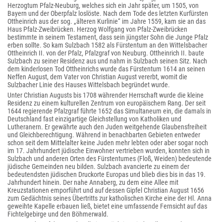
Herzogtum Pfalz-Neuburg, welches sich ein Jahr später, um 1505, von
Bayern und der Oberpfalz loslöste. Nach dem Tode des letzten Kurfürsten
Ottheinrich aus der sog. „älteren Kurlinie“ im Jahre 1559, kam sie an das
Haus Pfalz-Zweibrücken. Herzog Wolfgang von Pfalz-Zweibrücken
bestimmte in seinem Testament, dass sein jüngster Sohn die Junge Pfalz
erben sollte. So kam Sulzbach 1582 als Fürstentum an den Wittelsbacher
Ottheinrich II. von der Pfalz, Pfalzgraf von Neuburg. Ottheinrich II. baute
Sulzbach zu seiner Residenz aus und nahm in Sulzbach seinen Sitz. Nach
dem kinderlosen Tod Ottheinrichs wurde das Fürstentum 1614 an seinen
Neffen August, dem Vater von Christian August vererbt, womit die
Sulzbacher Linie des Hauses Wittelsbach begründet wurde.
Unter Christian Augusts bis 1708 währender Herrschaft wurde die kleine
Residenz zu einem kulturellen Zentrum von europäischem Rang. Der seit
1644 regierende Pfalzgraf führte 1652 das Simultaneum ein, die damals in
Deutschland fast einzigartige Gleichstellung von Katholiken und
Lutheranern. Er gewährte auch den Juden weitgehende Glaubensfreiheit
und Gleichberechtigung. Während in benachbarten Gebieten entweder
schon seit dem Mittelalter keine Juden mehr lebten oder aber sogar noch
im 17. Jahrhundert jüdische Einwohner vertrieben wurden, konnten sich in
Sulzbach und anderen Orten des Fürstentumes (Floß, Weiden) bedeutende
jüdische Gemeinden neu bilden. Sulzbach avancierte zu einem der
bedeutendsten jüdischen Druckorte Europas und blieb dies bis in das 19.
Jahrhundert hinein. Der nahe Annaberg, zu dem eine Allee mit
Kreuzstationen emporführt und auf dessen Gipfel Christian August 1656
zum Gedächtnis seines Übertritts zur katholischen Kirche eine der Hl. Anna
geweihte Kapelle erbauen ließ, bietet eine umfassende Fernsicht auf das
Fichtelgebirge und den Böhmerwald.