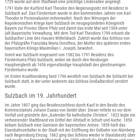
1729 wurde auf dem Stadtwall eine prächtige Lindenallee angelegt.
1791 löste der Kurfürst Karl Theodor den Regierungssitz mit Residenz in
Sulzbach auf. Das Fürstentum wurde in den kommenden Jahren von Karl
Theodor in Personalunion mitverwaltet. Nach den Wirrungen der
Napoleonischen Kriege kam Sulzbach im neugegründeten Königreich
Bayern zur Provinz Obere Pfalz und damit das erste Mal seit 1504 unter
(alt-)bayerische Verwaltung. Mit dem Tod Karl Theodors 1799 erlosch die
Sulzbacher Linie des Hauses Wittelsbach. Zuletzt wurde das Schloss von
der Pfalzgräfin Franziska Maria Dorothea, der Mutter des späteren ersten
bayerischen Königs Maximilian I. Joseph, bewohnt.
Somit war Sulzbach insgesamt von 1582 bis 1791 Residenz des
Fürstentums Pfalz-Sulzbach, wobei sie durch den Neuburger
Hauptvergleich ab 1656 eigenständige Hauptstadt des gleichnamigen
Fürstentums wurde.
Im Ersten Koalitionskrieg fand 1796 westlich von Sulzbach die Schlacht bei
Sulzbach statt, in der unter anderem das Schloss Großalbershof zerstört
wurde.
Sulzbach im 19. Jahrhundert
Im Jahre 1807 ging das Residenzschloss durch Kauf in den Besitz des
Kommerzialrats Johann Esaias von Seidel über. Dieser rettete es vor dem
Verfall und gründete den „Kalender für katholische Christen“. 1822 legte ein
verheerender Stadtbrand ein Drittel der Altstadt in Schutt und Asche. 1850
bekam Sulzbach eine Garnison der bayerischen Armee. 1859 hielt das
Eisenbahnzeitalter in der Stadt mit der Eröffnung der Ostbahn von Nürnberg
nach Regensburg Einzug. 1862 ging das Schloss wieder in Staatsbesitz über