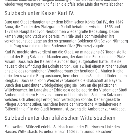
wieder weg von Bayern und fiel an die pfälzische Linie der Wittelsbacher.
Sulzbach unter Kaiser Karl IV.
Burg und Stadt erlangten unter dem böhmischen König Karl IV., der 1349
Anna, die Tochter des Pfalzgrafen Rudolf heiratete, zwischen 1353 und
1373 als Hauptstadt von Neuböhmen wieder große Bedeutung. Dabei
kamen Burg und Stadt wie bereits im Früh- und Hochmittelalter ihre
verkehrsgünstige Lage an der so genannten Goldenen Straße von Nürnberg
nach Prag sowie die reichen Bodenschätze (Eisenerz) zugute.
Karl IV. machte sich verdient um die Stadt. An mindestens 89 Tagen stellte
er auf der Burg Sulzbach Urkunden aus, der damit die Funktion einer Pfalz
zukam. Dass sich der Kaiser nie auf der Burg aufgehalten hätte, ist eine
neuzeitliche Erfindung der Lokaltradition. Karl IV. ließ einen Kirchenneubau
anstelle des romanischen Vorgängerbaus der heutigen St. Marien Kirche
errichten sowie die Burg ausbauen, bereicherte das Spital und förderte den
Bergbau. Doch sein Sohn Wenzel verpfändete die Grafschaft an Bayern.
Durch den Landshuter Erbfolgekrieg ging sie 1505 an die pfälzischen
Wittelsbacher. Im Landshuter Erbfolgekrieg belagerte der Vizdom der Stadt
Amberg mit einem Heer zusammen mit böhmischen Söldnern Sulzbach,
welches sich allerdings erfolgreich verteidigen konnte. Der eingesetzte
Pfleger Albrecht Stiber, nachdem heute der historische Mittelalterverein
"Stiberfähnlein" in der Stadt benannt ist, zwang die Amberger zur Aufgabe.
Sulzbach unter den pfälzischen Wittelsbachern
Eine weitere Blütezeit erlebte Sulzbach unter der Pfälzischen Linie des
Hauses Wittelsbach. Es gehörte nach 1504 zum „jungpfälzischen“