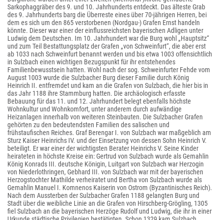
Sarkophaggräber des 9. und 10. Jahrhunderts entdeckt. Das älteste Grab
des 9. Jahrhunderts barg die Überreste eines über 70-jährigen Herren, bei
dem es sich um den 865 verstorbenen (Nordgau-) Grafen Ernst handeln
könnte. Dieser war einer der einflussreichsten bayerischen Adligen unter
Ludwig dem Deutschen. Im 10. Jahrhundert war die Burg wohl „Hauptsitz“
und zum Teil Bestattungsplatz der Grafen „von Schweinfurt“, die aber erst
ab 1033 nach Schweinfurt benannt werden und bis etwa 1003 offensichtlich
in Sulzbach einen wichtigen Bezugspunkt für ihr entstehendes
Familienbewusstsein hatten. Wohl nach der sog. Schweinfurter Fehde vom
August 1003 wurde die Sulzbacher Burg dieser Familie durch König
Heinrich II. entfremdet und kam an die Grafen von Sulzbach, die hier bis in
das Jahr 1188 ihre Stammburg hatten. Die archäologisch erfasste
Bebauung für das 11. und 12. Jahrhundert belegt ebenfalls höchste
Wohnkultur und Wohnkomfort, unter anderem durch aufwändige
Heizanlagen innerhalb von weiteren Steinbauten. Die Sulzbacher Grafen
gehörten zu den bedeutendsten Familien des salischen und
frühstaufischen Reiches. Graf Berengar I. von Sulzbach war maßgeblich am
Sturz Kaiser Heinrichs IV. und der Einsetzung von dessen Sohn Heinrich V.
beteiligt. Er war einer der wichtigsten Berater Heinrichs V. Seine Kinder
heirateten in höchste Kreise ein: Gertrud von Sulzbach wurde als Gemahlin
König Konrads III. deutsche Königin, Luitgart von Sulzbach war Herzogin
von Niederlothringen, Gebhard III. von Sulzbach war mit der bayerischen
Herzogstochter Mathilde verheiratet und Bertha von Sulzbach wurde als
Gemahlin Manuel I. Komnenos Kaiserin von Ostrom (Byzantinisches Reich).
Nach dem Aussterben der Sulzbacher Grafen 1188 gelangten Burg und
Stadt über die weibliche Linie an die Grafen von Hirschberg-Grögling, 1305
fiel Sulzbach an die bayerischen Herzöge Rudolf und Ludwig, die ihr in einer
Urkunde städtische Privilegien bestätigten. Schon 1329 kam Sulzbach