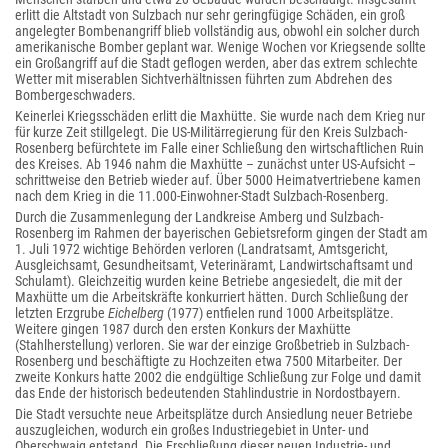
erlitt die Altstadt von Sulzbach nur sehr geringfügige Schäden, ein groß
angelegter Bombenangriff blieb vollständig aus, obwohl ein solcher durch
amerikanische Bomber geplant war. Wenige Wochen vor Kriegsende sollte
ein Großangriff auf die Stadt geflogen werden, aber das extrem schlechte
Wetter mit miserablen Sichtverhältnissen führten zum Abdrehen des
Bombergeschwaders.
Keinerlei Kriegsschäden erlitt die Maxhütte. Sie wurde nach dem Krieg nur
für kurze Zeit stillgelegt. Die US-Militärregierung für den Kreis Sulzbach-
Rosenberg befürchtete im Falle einer Schließung den wirtschaftlichen Ruin
des Kreises. Ab 1946 nahm die Maxhütte – zunächst unter US-Aufsicht –
schrittweise den Betrieb wieder auf. Über 5000 Heimatvertriebene kamen
nach dem Krieg in die 11.000-Einwohner-Stadt Sulzbach-Rosenberg.
Durch die Zusammenlegung der Landkreise Amberg und Sulzbach-
Rosenberg im Rahmen der bayerischen Gebietsreform gingen der Stadt am
1. Juli 1972 wichtige Behörden verloren (Landratsamt, Amtsgericht,
Ausgleichsamt, Gesundheitsamt, Veterinäramt, Landwirtschaftsamt und
Schulamt). Gleichzeitig wurden keine Betriebe angesiedelt, die mit der
Maxhütte um die Arbeitskräfte konkurriert hätten. Durch Schließung der
letzten Erzgrube
Eichelberg
(1977) entfielen rund 1000 Arbeitsplätze.
Weitere gingen 1987 durch den ersten Konkurs der Maxhütte
(Stahlherstellung) verloren. Sie war der einzige Großbetrieb in Sulzbach-
Rosenberg und beschäftigte zu Hochzeiten etwa 7500 Mitarbeiter. Der
zweite Konkurs hatte 2002 die endgültige Schließung zur Folge und damit
das Ende der historisch bedeutenden Stahlindustrie in Nordostbayern.
Die Stadt versuchte neue Arbeitsplätze durch Ansiedlung neuer Betriebe
auszugleichen, wodurch ein großes Industriegebiet in Unter- und
Oberschwaig entstand. Die Erschließung dieser neuen Industrie- und