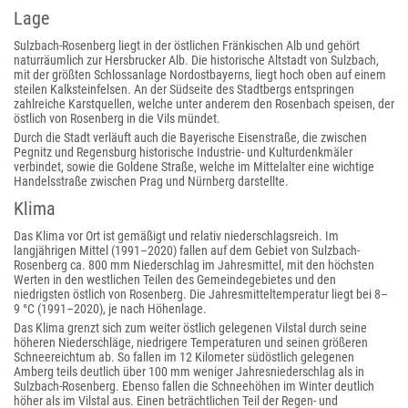
Lage
Sulzbach-Rosenberg liegt in der östlichen Fränkischen Alb und gehört
naturräumlich zur Hersbrucker Alb. Die historische Altstadt von Sulzbach,
mit der größten Schlossanlage Nordostbayerns, liegt hoch oben auf einem
steilen Kalksteinfelsen. An der Südseite des Stadtbergs entspringen
zahlreiche Karstquellen, welche unter anderem den Rosenbach speisen, der
östlich von Rosenberg in die Vils mündet.
Durch die Stadt verläuft auch die Bayerische Eisenstraße, die zwischen
Pegnitz und Regensburg historische Industrie- und Kulturdenkmäler
verbindet, sowie die Goldene Straße, welche im Mittelalter eine wichtige
Handelsstraße zwischen Prag und Nürnberg darstellte.
Klima
Das Klima vor Ort ist gemäßigt und relativ niederschlagsreich. Im
langjährigen Mittel (1991–2020) fallen auf dem Gebiet von Sulzbach-
Rosenberg ca. 800 mm Niederschlag im Jahresmittel, mit den höchsten
Werten in den westlichen Teilen des Gemeindegebietes und den
niedrigsten östlich von Rosenberg. Die Jahresmitteltemperatur liegt bei 8–
9 °C (1991–2020), je nach Höhenlage.
Das Klima grenzt sich zum weiter östlich gelegenen Vilstal durch seine
höheren Niederschläge, niedrigere Temperaturen und seinen größeren
Schneereichtum ab. So fallen im 12 Kilometer südöstlich gelegenen
Amberg teils deutlich über 100 mm weniger Jahresniederschlag als in
Sulzbach-Rosenberg. Ebenso fallen die Schneehöhen im Winter deutlich
höher als im Vilstal aus. Einen beträchtlichen Teil der Regen- und