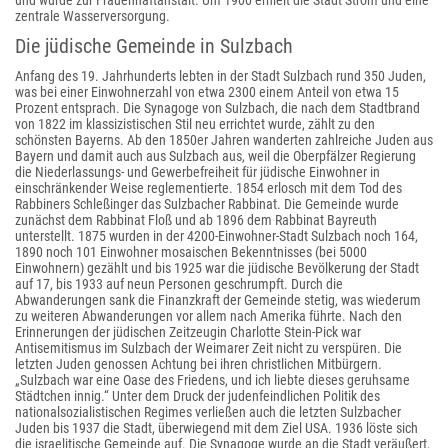
und wurde zur Frauenhaftanstalt. Um 1900 erhielt die Stadt Strom und eine
zentrale Wasserversorgung.
Die jüdische Gemeinde in Sulzbach
Anfang des 19. Jahrhunderts lebten in der Stadt Sulzbach rund 350 Juden,
was bei einer Einwohnerzahl von etwa 2300 einem Anteil von etwa 15
Prozent entsprach. Die Synagoge von Sulzbach, die nach dem Stadtbrand
von 1822 im klassizistischen Stil neu errichtet wurde, zählt zu den
schönsten Bayerns. Ab den 1850er Jahren wanderten zahlreiche Juden aus
Bayern und damit auch aus Sulzbach aus, weil die Oberpfälzer Regierung
die Niederlassungs- und Gewerbefreiheit für jüdische Einwohner in
einschränkender Weise reglementierte. 1854 erlosch mit dem Tod des
Rabbiners Schleßinger das Sulzbacher Rabbinat. Die Gemeinde wurde
zunächst dem Rabbinat Floß und ab 1896 dem Rabbinat Bayreuth
unterstellt. 1875 wurden in der 4200-Einwohner-Stadt Sulzbach noch 164,
1890 noch 101 Einwohner mosaischen Bekenntnisses (bei 5000
Einwohnern) gezählt und bis 1925 war die jüdische Bevölkerung der Stadt
auf 17, bis 1933 auf neun Personen geschrumpft. Durch die
Abwanderungen sank die Finanzkraft der Gemeinde stetig, was wiederum
zu weiteren Abwanderungen vor allem nach Amerika führte. Nach den
Erinnerungen der jüdischen Zeitzeugin Charlotte Stein-Pick war
Antisemitismus im Sulzbach der Weimarer Zeit nicht zu verspüren. Die
letzten Juden genossen Achtung bei ihren christlichen Mitbürgern.
„Sulzbach war eine Oase des Friedens, und ich liebte dieses geruhsame
Städtchen innig.“ Unter dem Druck der judenfeindlichen Politik des
nationalsozialistischen Regimes verließen auch die letzten Sulzbacher
Juden bis 1937 die Stadt, überwiegend mit dem Ziel USA. 1936 löste sich
die israelitische Gemeinde auf. Die Synagoge wurde an die Stadt veräußert,