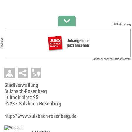
© Städte-Verlag
Anzeigen
Jobangebote
jetzt ansehen
Jobangebote von Drittanbietern
Stadtverwaltung
Sulzbach-Rosenberg
Luitpoldplatz 25
92237 Sulzbach-Rosenberg
http://www.sulzbach-rosenberg.de