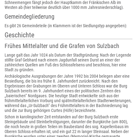
Schneemengen fängt jedoch der Hauptkamm der Fränkischen Alb im
Westen ab (hier teilweise deutlich über 1000 mm Jahresniederschlag).
Gemeindegliederung
Es gibt 26 Gemeindeteile (in Klammern ist der Siedlungstyp angegeben):
Geschichte
Frühes Mittelalter und die Grafen von Sulzbach
Lange galt das Jahr 1024 als Datum der Stadtgründung: Nach der Legende
stillte Graf Gebhard nach einem Jagdunfall seinen Durst an einer der
zahlreichen Quellen am Fuß des Schlossfelsens und beschloss, hier eine
Stadt zu gründen.
Archäologische Ausgrabungen der Jahre 1992 bis 2004 belegen aber eine
Besiedlung, die bis ins frühe 8. Jahrhundert zurückreicht. Nach den
Ergebnissen der Grabungen im Oberen und Unteren Schloss war die Burg
Sulzbach bereits im 9. Jahrhundert eines der politischen Zentren des
„baierischen“ Nordgaues. Die heutige Stadt entwickelte sich aus der
frühmittelalterlichen Vorburg und spätmittelalterlichen Stadterweiterungen,
während das „Ur-Sulzbach“ des Frühmittelalters in der Bachniederung lag
und die zur Burg gehörigen Curtes (Höfe) bezeichnete.
Schon in karolingischer Zeit entstanden auf der Burg Sulzbach erste
Steingebäude und Steinbefestigungen, darunter die Burgkirche (um 800),
die noch heute in großen Teilen im Baubestand des sog. Kapellenbaus im
Oberen Schloss erhalten ist, und ein gut 22 m langer Steinsaal. Neben der
Burgkirche wurden unter einer zweiten (Memorial-)Kirche gemauerte