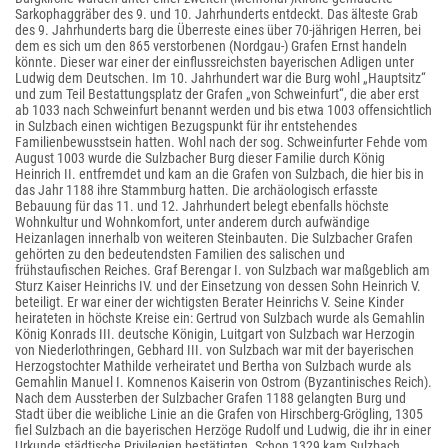
Sarkophaggräber des 9. und 10. Jahrhunderts entdeckt. Das älteste Grab
des 9. Jahrhunderts barg die Überreste eines über 70-jährigen Herren, bei
dem es sich um den 865 verstorbenen (Nordgau-) Grafen Ernst handeln
könnte. Dieser war einer der einflussreichsten bayerischen Adligen unter
Ludwig dem Deutschen. Im 10. Jahrhundert war die Burg wohl „Hauptsitz“
und zum Teil Bestattungsplatz der Grafen „von Schweinfurt“, die aber erst
ab 1033 nach Schweinfurt benannt werden und bis etwa 1003 offensichtlich
in Sulzbach einen wichtigen Bezugspunkt für ihr entstehendes
Familienbewusstsein hatten. Wohl nach der sog. Schweinfurter Fehde vom
August 1003 wurde die Sulzbacher Burg dieser Familie durch König
Heinrich II. entfremdet und kam an die Grafen von Sulzbach, die hier bis in
das Jahr 1188 ihre Stammburg hatten. Die archäologisch erfasste
Bebauung für das 11. und 12. Jahrhundert belegt ebenfalls höchste
Wohnkultur und Wohnkomfort, unter anderem durch aufwändige
Heizanlagen innerhalb von weiteren Steinbauten. Die Sulzbacher Grafen
gehörten zu den bedeutendsten Familien des salischen und
frühstaufischen Reiches. Graf Berengar I. von Sulzbach war maßgeblich am
Sturz Kaiser Heinrichs IV. und der Einsetzung von dessen Sohn Heinrich V.
beteiligt. Er war einer der wichtigsten Berater Heinrichs V. Seine Kinder
heirateten in höchste Kreise ein: Gertrud von Sulzbach wurde als Gemahlin
König Konrads III. deutsche Königin, Luitgart von Sulzbach war Herzogin
von Niederlothringen, Gebhard III. von Sulzbach war mit der bayerischen
Herzogstochter Mathilde verheiratet und Bertha von Sulzbach wurde als
Gemahlin Manuel I. Komnenos Kaiserin von Ostrom (Byzantinisches Reich).
Nach dem Aussterben der Sulzbacher Grafen 1188 gelangten Burg und
Stadt über die weibliche Linie an die Grafen von Hirschberg-Grögling, 1305
fiel Sulzbach an die bayerischen Herzöge Rudolf und Ludwig, die ihr in einer
Urkunde städtische Privilegien bestätigten. Schon 1329 kam Sulzbach