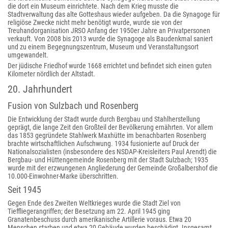
die dort ein Museum einrichtete. Nach dem Krieg musste die
Stadtverwaltung das alte Gotteshaus wieder aufgeben. Da die Synagoge für
religiöse Zwecke nicht mehr benötigt wurde, wurde sie von der
Treuhandorganisation JRSO Anfang der 1950er Jahre an Privatpersonen
verkauft. Von 2008 bis 2013 wurde die Synagoge als Baudenkmal saniert
und zu einem Begegnungszentrum, Museum und Veranstaltungsort
umgewandelt.
Der jüdische Friedhof wurde 1668 errichtet und befindet sich einen guten
Kilometer nördlich der Altstadt.
20. Jahrhundert
Fusion von Sulzbach und Rosenberg
Die Entwicklung der Stadt wurde durch Bergbau und Stahlherstellung
geprägt, die lange Zeit den Großteil der Bevölkerung ernährten. Vor allem
das 1853 gegründete Stahlwerk Maxhütte im benachbarten Rosenberg
brachte wirtschaftlichen Aufschwung. 1934 fusionierte auf Druck der
Nationalsozialisten (insbesondere des NSDAP-Kreisleiters Paul Arendt) die
Bergbau- und Hüttengemeinde Rosenberg mit der Stadt Sulzbach; 1935
wurde mit der erzwungenen Angliederung der Gemeinde Großalbershof die
10.000-Einwohner-Marke überschritten.
Seit 1945
Gegen Ende des Zweiten Weltkrieges wurde die Stadt Ziel von
Tieffliegerangriffen; der Besetzung am 22. April 1945 ging
Granatenbeschuss durch amerikanische Artillerie voraus. Etwa 20
Menschen starben und etwa 20 Gebäude wurden beschädigt. Insgesamt