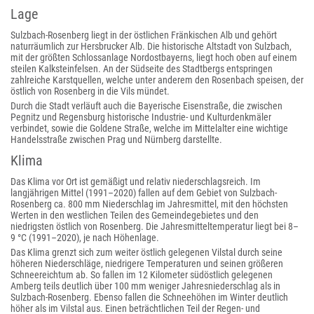
Lage
Sulzbach-Rosenberg liegt in der östlichen Fränkischen Alb und gehört
naturräumlich zur Hersbrucker Alb. Die historische Altstadt von Sulzbach,
mit der größten Schlossanlage Nordostbayerns, liegt hoch oben auf einem
steilen Kalksteinfelsen. An der Südseite des Stadtbergs entspringen
zahlreiche Karstquellen, welche unter anderem den Rosenbach speisen, der
östlich von Rosenberg in die Vils mündet.
Durch die Stadt verläuft auch die Bayerische Eisenstraße, die zwischen
Pegnitz und Regensburg historische Industrie- und Kulturdenkmäler
verbindet, sowie die Goldene Straße, welche im Mittelalter eine wichtige
Handelsstraße zwischen Prag und Nürnberg darstellte.
Klima
Das Klima vor Ort ist gemäßigt und relativ niederschlagsreich. Im
langjährigen Mittel (1991–2020) fallen auf dem Gebiet von Sulzbach-
Rosenberg ca. 800 mm Niederschlag im Jahresmittel, mit den höchsten
Werten in den westlichen Teilen des Gemeindegebietes und den
niedrigsten östlich von Rosenberg. Die Jahresmitteltemperatur liegt bei 8–
9 °C (1991–2020), je nach Höhenlage.
Das Klima grenzt sich zum weiter östlich gelegenen Vilstal durch seine
höheren Niederschläge, niedrigere Temperaturen und seinen größeren
Schneereichtum ab. So fallen im 12 Kilometer südöstlich gelegenen
Amberg teils deutlich über 100 mm weniger Jahresniederschlag als in
Sulzbach-Rosenberg. Ebenso fallen die Schneehöhen im Winter deutlich
höher als im Vilstal aus. Einen beträchtlichen Teil der Regen- und