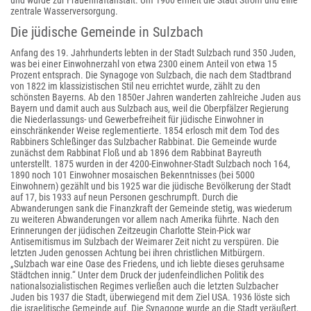
und wurde zur Frauenhaftanstalt. Um 1900 erhielt die Stadt Strom und eine
zentrale Wasserversorgung.
Die jüdische Gemeinde in Sulzbach
Anfang des 19. Jahrhunderts lebten in der Stadt Sulzbach rund 350 Juden,
was bei einer Einwohnerzahl von etwa 2300 einem Anteil von etwa 15
Prozent entsprach. Die Synagoge von Sulzbach, die nach dem Stadtbrand
von 1822 im klassizistischen Stil neu errichtet wurde, zählt zu den
schönsten Bayerns. Ab den 1850er Jahren wanderten zahlreiche Juden aus
Bayern und damit auch aus Sulzbach aus, weil die Oberpfälzer Regierung
die Niederlassungs- und Gewerbefreiheit für jüdische Einwohner in
einschränkender Weise reglementierte. 1854 erlosch mit dem Tod des
Rabbiners Schleßinger das Sulzbacher Rabbinat. Die Gemeinde wurde
zunächst dem Rabbinat Floß und ab 1896 dem Rabbinat Bayreuth
unterstellt. 1875 wurden in der 4200-Einwohner-Stadt Sulzbach noch 164,
1890 noch 101 Einwohner mosaischen Bekenntnisses (bei 5000
Einwohnern) gezählt und bis 1925 war die jüdische Bevölkerung der Stadt
auf 17, bis 1933 auf neun Personen geschrumpft. Durch die
Abwanderungen sank die Finanzkraft der Gemeinde stetig, was wiederum
zu weiteren Abwanderungen vor allem nach Amerika führte. Nach den
Erinnerungen der jüdischen Zeitzeugin Charlotte Stein-Pick war
Antisemitismus im Sulzbach der Weimarer Zeit nicht zu verspüren. Die
letzten Juden genossen Achtung bei ihren christlichen Mitbürgern.
„Sulzbach war eine Oase des Friedens, und ich liebte dieses geruhsame
Städtchen innig.“ Unter dem Druck der judenfeindlichen Politik des
nationalsozialistischen Regimes verließen auch die letzten Sulzbacher
Juden bis 1937 die Stadt, überwiegend mit dem Ziel USA. 1936 löste sich
die israelitische Gemeinde auf. Die Synagoge wurde an die Stadt veräußert,