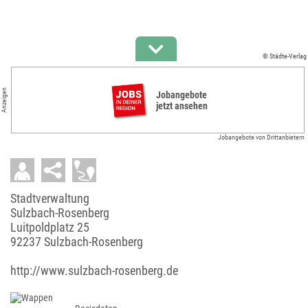
© Städte-Verlag
Anzeigen
Jobangebote
jetzt ansehen
Jobangebote von Drittanbietern
Stadtverwaltung
Sulzbach-Rosenberg
Luitpoldplatz 25
92237 Sulzbach-Rosenberg
http://www.sulzbach-rosenberg.de