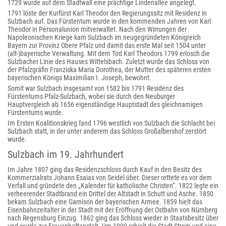
1729 wurde auf dem Stadtwall eine prächtige Lindenallee angelegt.
1791 löste der Kurfürst Karl Theodor den Regierungssitz mit Residenz in
Sulzbach auf. Das Fürstentum wurde in den kommenden Jahren von Karl
Theodor in Personalunion mitverwaltet. Nach den Wirrungen der
Napoleonischen Kriege kam Sulzbach im neugegründeten Königreich
Bayern zur Provinz Obere Pfalz und damit das erste Mal seit 1504 unter
(alt-)bayerische Verwaltung. Mit dem Tod Karl Theodors 1799 erlosch die
Sulzbacher Linie des Hauses Wittelsbach. Zuletzt wurde das Schloss von
der Pfalzgräfin Franziska Maria Dorothea, der Mutter des späteren ersten
bayerischen Königs Maximilian I. Joseph, bewohnt.
Somit war Sulzbach insgesamt von 1582 bis 1791 Residenz des
Fürstentums Pfalz-Sulzbach, wobei sie durch den Neuburger
Hauptvergleich ab 1656 eigenständige Hauptstadt des gleichnamigen
Fürstentums wurde.
Im Ersten Koalitionskrieg fand 1796 westlich von Sulzbach die Schlacht bei
Sulzbach statt, in der unter anderem das Schloss Großalbershof zerstört
wurde.
Sulzbach im 19. Jahrhundert
Im Jahre 1807 ging das Residenzschloss durch Kauf in den Besitz des
Kommerzialrats Johann Esaias von Seidel über. Dieser rettete es vor dem
Verfall und gründete den „Kalender für katholische Christen“. 1822 legte ein
verheerender Stadtbrand ein Drittel der Altstadt in Schutt und Asche. 1850
bekam Sulzbach eine Garnison der bayerischen Armee. 1859 hielt das
Eisenbahnzeitalter in der Stadt mit der Eröffnung der Ostbahn von Nürnberg
nach Regensburg Einzug. 1862 ging das Schloss wieder in Staatsbesitz über