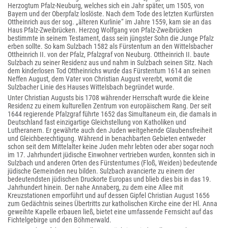
Herzogtum Pfalz-Neuburg, welches sich ein Jahr später, um 1505, von
Bayern und der Oberpfalz loslöste. Nach dem Tode des letzten Kurfürsten
Ottheinrich aus der sog. „älteren Kurlinie“ im Jahre 1559, kam sie an das
Haus Pfalz-Zweibrücken. Herzog Wolfgang von Pfalz-Zweibrücken
bestimmte in seinem Testament, dass sein jüngster Sohn die Junge Pfalz
erben sollte. So kam Sulzbach 1582 als Fürstentum an den Wittelsbacher
Ottheinrich II. von der Pfalz, Pfalzgraf von Neuburg. Ottheinrich II. baute
Sulzbach zu seiner Residenz aus und nahm in Sulzbach seinen Sitz. Nach
dem kinderlosen Tod Ottheinrichs wurde das Fürstentum 1614 an seinen
Neffen August, dem Vater von Christian August vererbt, womit die
Sulzbacher Linie des Hauses Wittelsbach begründet wurde.
Unter Christian Augusts bis 1708 währender Herrschaft wurde die kleine
Residenz zu einem kulturellen Zentrum von europäischem Rang. Der seit
1644 regierende Pfalzgraf führte 1652 das Simultaneum ein, die damals in
Deutschland fast einzigartige Gleichstellung von Katholiken und
Lutheranern. Er gewährte auch den Juden weitgehende Glaubensfreiheit
und Gleichberechtigung. Während in benachbarten Gebieten entweder
schon seit dem Mittelalter keine Juden mehr lebten oder aber sogar noch
im 17. Jahrhundert jüdische Einwohner vertrieben wurden, konnten sich in
Sulzbach und anderen Orten des Fürstentumes (Floß, Weiden) bedeutende
jüdische Gemeinden neu bilden. Sulzbach avancierte zu einem der
bedeutendsten jüdischen Druckorte Europas und blieb dies bis in das 19.
Jahrhundert hinein. Der nahe Annaberg, zu dem eine Allee mit
Kreuzstationen emporführt und auf dessen Gipfel Christian August 1656
zum Gedächtnis seines Übertritts zur katholischen Kirche eine der Hl. Anna
geweihte Kapelle erbauen ließ, bietet eine umfassende Fernsicht auf das
Fichtelgebirge und den Böhmerwald.