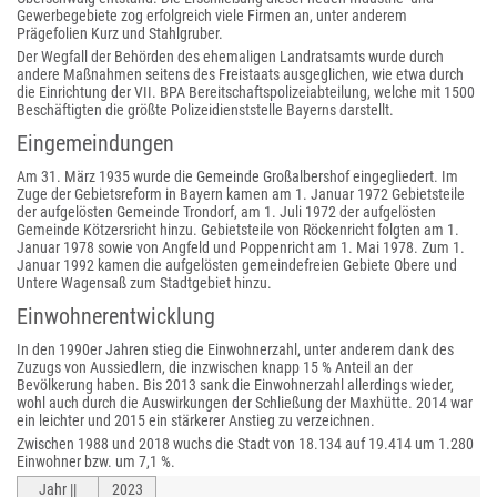
Gewerbegebiete zog erfolgreich viele Firmen an, unter anderem
Prägefolien Kurz und Stahlgruber.
Der Wegfall der Behörden des ehemaligen Landratsamts wurde durch
andere Maßnahmen seitens des Freistaats ausgeglichen, wie etwa durch
die Einrichtung der VII. BPA Bereitschaftspolizeiabteilung, welche mit 1500
Beschäftigten die größte Polizeidienststelle Bayerns darstellt.
Eingemeindungen
Am 31. März 1935 wurde die Gemeinde Großalbershof eingegliedert. Im
Zuge der Gebietsreform in Bayern kamen am 1. Januar 1972 Gebietsteile
der aufgelösten Gemeinde Trondorf, am 1. Juli 1972 der aufgelösten
Gemeinde Kötzersricht hinzu. Gebietsteile von Röckenricht folgten am 1.
Januar 1978 sowie von Angfeld und Poppenricht am 1. Mai 1978. Zum 1.
Januar 1992 kamen die aufgelösten gemeindefreien Gebiete Obere und
Untere Wagensaß zum Stadtgebiet hinzu.
Einwohnerentwicklung
In den 1990er Jahren stieg die Einwohnerzahl, unter anderem dank des
Zuzugs von Aussiedlern, die inzwischen knapp 15 % Anteil an der
Bevölkerung haben. Bis 2013 sank die Einwohnerzahl allerdings wieder,
wohl auch durch die Auswirkungen der Schließung der Maxhütte. 2014 war
ein leichter und 2015 ein stärkerer Anstieg zu verzeichnen.
Zwischen 1988 und 2018 wuchs die Stadt von 18.134 auf 19.414 um 1.280
Einwohner bzw. um 7,1 %.
Jahr ||
2023