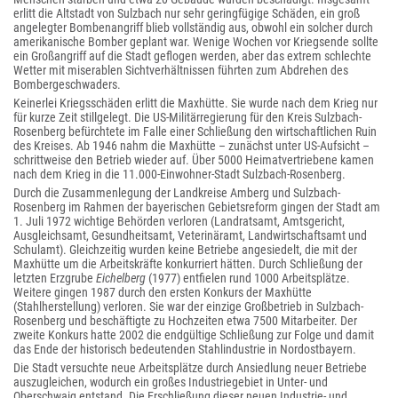
erlitt die Altstadt von Sulzbach nur sehr geringfügige Schäden, ein groß
angelegter Bombenangriff blieb vollständig aus, obwohl ein solcher durch
amerikanische Bomber geplant war. Wenige Wochen vor Kriegsende sollte
ein Großangriff auf die Stadt geflogen werden, aber das extrem schlechte
Wetter mit miserablen Sichtverhältnissen führten zum Abdrehen des
Bombergeschwaders.
Keinerlei Kriegsschäden erlitt die Maxhütte. Sie wurde nach dem Krieg nur
für kurze Zeit stillgelegt. Die US-Militärregierung für den Kreis Sulzbach-
Rosenberg befürchtete im Falle einer Schließung den wirtschaftlichen Ruin
des Kreises. Ab 1946 nahm die Maxhütte – zunächst unter US-Aufsicht –
schrittweise den Betrieb wieder auf. Über 5000 Heimatvertriebene kamen
nach dem Krieg in die 11.000-Einwohner-Stadt Sulzbach-Rosenberg.
Durch die Zusammenlegung der Landkreise Amberg und Sulzbach-
Rosenberg im Rahmen der bayerischen Gebietsreform gingen der Stadt am
1. Juli 1972 wichtige Behörden verloren (Landratsamt, Amtsgericht,
Ausgleichsamt, Gesundheitsamt, Veterinäramt, Landwirtschaftsamt und
Schulamt). Gleichzeitig wurden keine Betriebe angesiedelt, die mit der
Maxhütte um die Arbeitskräfte konkurriert hätten. Durch Schließung der
letzten Erzgrube
Eichelberg
(1977) entfielen rund 1000 Arbeitsplätze.
Weitere gingen 1987 durch den ersten Konkurs der Maxhütte
(Stahlherstellung) verloren. Sie war der einzige Großbetrieb in Sulzbach-
Rosenberg und beschäftigte zu Hochzeiten etwa 7500 Mitarbeiter. Der
zweite Konkurs hatte 2002 die endgültige Schließung zur Folge und damit
das Ende der historisch bedeutenden Stahlindustrie in Nordostbayern.
Die Stadt versuchte neue Arbeitsplätze durch Ansiedlung neuer Betriebe
auszugleichen, wodurch ein großes Industriegebiet in Unter- und
Oberschwaig entstand. Die Erschließung dieser neuen Industrie- und