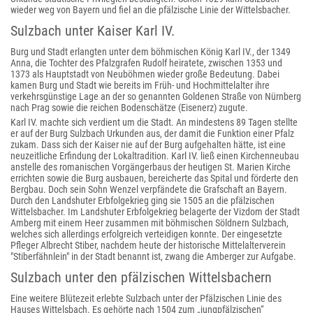
wieder weg von Bayern und fiel an die pfälzische Linie der Wittelsbacher.
Sulzbach unter Kaiser Karl IV.
Burg und Stadt erlangten unter dem böhmischen König Karl IV., der 1349
Anna, die Tochter des Pfalzgrafen Rudolf heiratete, zwischen 1353 und
1373 als Hauptstadt von Neuböhmen wieder große Bedeutung. Dabei
kamen Burg und Stadt wie bereits im Früh- und Hochmittelalter ihre
verkehrsgünstige Lage an der so genannten Goldenen Straße von Nürnberg
nach Prag sowie die reichen Bodenschätze (Eisenerz) zugute.
Karl IV. machte sich verdient um die Stadt. An mindestens 89 Tagen stellte
er auf der Burg Sulzbach Urkunden aus, der damit die Funktion einer Pfalz
zukam. Dass sich der Kaiser nie auf der Burg aufgehalten hätte, ist eine
neuzeitliche Erfindung der Lokaltradition. Karl IV. ließ einen Kirchenneubau
anstelle des romanischen Vorgängerbaus der heutigen St. Marien Kirche
errichten sowie die Burg ausbauen, bereicherte das Spital und förderte den
Bergbau. Doch sein Sohn Wenzel verpfändete die Grafschaft an Bayern.
Durch den Landshuter Erbfolgekrieg ging sie 1505 an die pfälzischen
Wittelsbacher. Im Landshuter Erbfolgekrieg belagerte der Vizdom der Stadt
Amberg mit einem Heer zusammen mit böhmischen Söldnern Sulzbach,
welches sich allerdings erfolgreich verteidigen konnte. Der eingesetzte
Pfleger Albrecht Stiber, nachdem heute der historische Mittelalterverein
"Stiberfähnlein" in der Stadt benannt ist, zwang die Amberger zur Aufgabe.
Sulzbach unter den pfälzischen Wittelsbachern
Eine weitere Blütezeit erlebte Sulzbach unter der Pfälzischen Linie des
Hauses Wittelsbach. Es gehörte nach 1504 zum „jungpfälzischen“