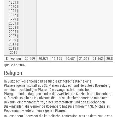
1961 ||
1970 ||
1991 ||
1995 ||
1999 ||
2001 ||
2003 ||
2005 ||
2007 ||
2009 ||
2011 ||
2013 ||
2015
Einwohner
20.569
20.073
19.195
20.681
21.063
21.162
20.868
Quelle ab 2007:
Religion
In Sulzbach-Rosenberg gibt es für die katholische Kirche eine
Pfarreiengemeinschaft aus St. Marien Sulzbach und Herz Jesu Rosenberg
mit einem zuständigen Pfarrer. Die evangelisch-lutherischen
Pfarrgemeinden dagegen sind in die zwei Teilorte Sulzbach und Rosenberg
aufgeteilt, so gibt es in Sulzbach die Christuskirchengemeinde mit einer
Dekanin, einem Stadtpfarrer, einer Stadtpfarrerin und den zugehörigen
Diakonstellen, die Gemeinde Rosenberg hat zusammen mit St. Michael in
Poppenricht wiederum ein eigenen Pfarrer.
In Rosenberg überwiegt die katholische Konfession, was an dem Zuzug von