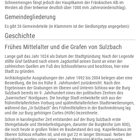
Schneemengen fängt jedoch der Hauptkamm der Fränkischen Alb im
Westen ab (hier teilweise deutlich über 1000 mm Jahresniederschlag).
Gemeindegliederung
Es gibt 26 Gemeindeteile (in Klammern ist der Siedlungstyp angegeben):
Geschichte
Frühes Mittelalter und die Grafen von Sulzbach
Lange galt das Jahr 1024 als Datum der Stadtgründung: Nach der Legende
stillte Graf Gebhard nach einem Jagdunfall seinen Durst an einer der
zahlreichen Quellen am Fuß des Schlossfelsens und beschloss, hier eine
Stadt zu gründen.
Archäologische Ausgrabungen der Jahre 1992 bis 2004 belegen aber eine
Besiedlung, die bis ins frühe 8. Jahrhundert zurückreicht. Nach den
Ergebnissen der Grabungen im Oberen und Unteren Schloss war die Burg
Sulzbach bereits im 9. Jahrhundert eines der politischen Zentren des
„baierischen“ Nordgaues. Die heutige Stadt entwickelte sich aus der
frühmittelalterlichen Vorburg und spätmittelalterlichen Stadterweiterungen,
während das „Ur-Sulzbach“ des Frühmittelalters in der Bachniederung lag
und die zur Burg gehörigen Curtes (Höfe) bezeichnete.
Schon in karolingischer Zeit entstanden auf der Burg Sulzbach erste
Steingebäude und Steinbefestigungen, darunter die Burgkirche (um 800),
die noch heute in großen Teilen im Baubestand des sog. Kapellenbaus im
Oberen Schloss erhalten ist, und ein gut 22 m langer Steinsaal. Neben der
Burgkirche wurden unter einer zweiten (Memorial-)Kirche gemauerte