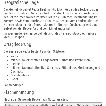
Geografische Lage
Das Gemeindegebiet Recke liegt im nördlichen Gebiet des Tecklenburger
Landes im heutigen Kreis Steinfurt. Es erstreckt sich von den Ausläufern
des Teutoburger Waldes im Osten bis in die Dümmer-Geestniederung im
Westen, sowie vom Buchholzer Forst im Süden bis zum Landschafts- und
Naturschutzgebiet des Recker Moores im Norden. Durchzogen wird das
Gebiet von der Recker Aa und dem Mittellandkanal.
Im Westen der Gemeinde befindet sich das Naturschutzgebiet Heiliges
Meer – Heupen.
Ortsgliederung
Die Gemeinde Recke besteht aus den Ortsteilen:
Recke
mit den Bauerschaften Langenacker, Harhof und Twenhusen
Steinbeck
mit den Bauerschaften Bad Steinbeck, Püttenbeck, Mertensberg und
Buchholz
Obersteinbeck
Espel
; Anmerkungen
Flächennutzung
Fläche der Gemeinde Recke nach Nutzungsarten:
Nutzungsart
Landwirtschaftsflächen
Waldfläche
Gebäude-
Verkehrs