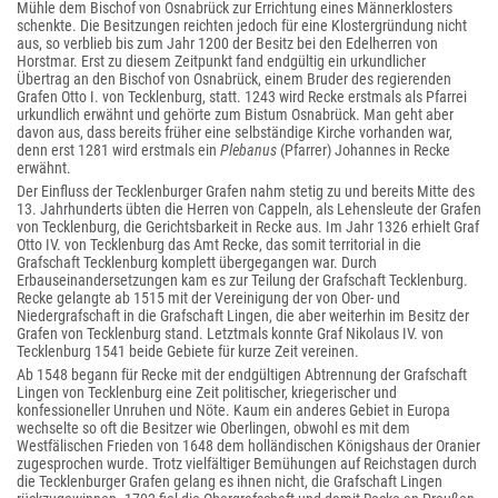
Mühle dem Bischof von Osnabrück zur Errichtung eines Männerklosters
schenkte. Die Besitzungen reichten jedoch für eine Klostergründung nicht
aus, so verblieb bis zum Jahr 1200 der Besitz bei den Edelherren von
Horstmar. Erst zu diesem Zeitpunkt fand endgültig ein urkundlicher
Übertrag an den Bischof von Osnabrück, einem Bruder des regierenden
Grafen Otto I. von Tecklenburg, statt. 1243 wird Recke erstmals als Pfarrei
urkundlich erwähnt und gehörte zum Bistum Osnabrück. Man geht aber
davon aus, dass bereits früher eine selbständige Kirche vorhanden war,
denn erst 1281 wird erstmals ein
Plebanus
(Pfarrer) Johannes in Recke
erwähnt.
Der Einfluss der Tecklenburger Grafen nahm stetig zu und bereits Mitte des
13. Jahrhunderts übten die Herren von Cappeln, als Lehensleute der Grafen
von Tecklenburg, die Gerichtsbarkeit in Recke aus. Im Jahr 1326 erhielt Graf
Otto IV. von Tecklenburg das Amt Recke, das somit territorial in die
Grafschaft Tecklenburg komplett übergegangen war. Durch
Erbauseinandersetzungen kam es zur Teilung der Grafschaft Tecklenburg.
Recke gelangte ab 1515 mit der Vereinigung der von Ober- und
Niedergrafschaft in die Grafschaft Lingen, die aber weiterhin im Besitz der
Grafen von Tecklenburg stand. Letztmals konnte Graf Nikolaus IV. von
Tecklenburg 1541 beide Gebiete für kurze Zeit vereinen.
Ab 1548 begann für Recke mit der endgültigen Abtrennung der Grafschaft
Lingen von Tecklenburg eine Zeit politischer, kriegerischer und
konfessioneller Unruhen und Nöte. Kaum ein anderes Gebiet in Europa
wechselte so oft die Besitzer wie Oberlingen, obwohl es mit dem
Westfälischen Frieden von 1648 dem holländischen Königshaus der Oranier
zugesprochen wurde. Trotz vielfältiger Bemühungen auf Reichstagen durch
die Tecklenburger Grafen gelang es ihnen nicht, die Grafschaft Lingen