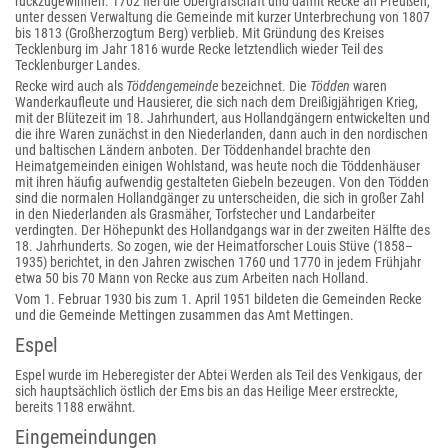
rückzugewinnen. 1702 fiel die Obergrafschaft und damit Recke an Preußen,
unter dessen Verwaltung die Gemeinde mit kurzer Unterbrechung von 1807
bis 1813 (Großherzogtum Berg) verblieb. Mit Gründung des Kreises
Tecklenburg im Jahr 1816 wurde Recke letztendlich wieder Teil des
Tecklenburger Landes.
Recke wird auch als
Töddengemeinde
bezeichnet. Die
Tödden
waren
Wanderkaufleute und Hausierer, die sich nach dem Dreißigjährigen Krieg,
mit der Blütezeit im 18. Jahrhundert, aus Hollandgängern entwickelten und
die ihre Waren zunächst in den Niederlanden, dann auch in den nordischen
und baltischen Ländern anboten. Der Töddenhandel brachte den
Heimatgemeinden einigen Wohlstand, was heute noch die Töddenhäuser
mit ihren häufig aufwendig gestalteten Giebeln bezeugen. Von den Tödden
sind die normalen Hollandgänger zu unterscheiden, die sich in großer Zahl
in den Niederlanden als Grasmäher, Torfstecher und Landarbeiter
verdingten. Der Höhepunkt des Hollandgangs war in der zweiten Hälfte des
18. Jahrhunderts. So zogen, wie der Heimatforscher Louis Stüve (1858–
1935) berichtet, in den Jahren zwischen 1760 und 1770 in jedem Frühjahr
etwa 50 bis 70 Mann von Recke aus zum Arbeiten nach Holland.
Vom 1. Februar 1930 bis zum 1. April 1951 bildeten die Gemeinden Recke
und die Gemeinde Mettingen zusammen das Amt Mettingen.
Espel
Espel wurde im Heberegister der Abtei Werden als Teil des Venkigaus, der
sich hauptsächlich östlich der Ems bis an das Heilige Meer erstreckte,
bereits 1188 erwähnt.
Eingemeindungen