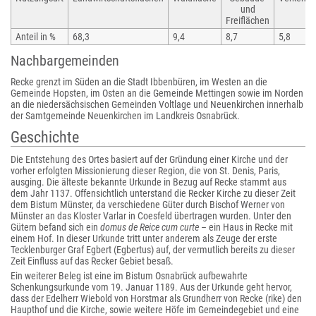
und
Freiflächen
Anteil in %
68,3
9,4
8,7
5,8
Nachbargemeinden
Recke grenzt im Süden an die Stadt Ibbenbüren, im Westen an die
Gemeinde Hopsten, im Osten an die Gemeinde Mettingen sowie im Norden
an die niedersächsischen Gemeinden Voltlage und Neuenkirchen innerhalb
der Samtgemeinde Neuenkirchen im Landkreis Osnabrück.
Geschichte
Die Entstehung des Ortes basiert auf der Gründung einer Kirche und der
vorher erfolgten Missionierung dieser Region, die von St. Denis, Paris,
ausging. Die älteste bekannte Urkunde in Bezug auf Recke stammt aus
dem Jahr 1137. Offensichtlich unterstand die Recker Kirche zu dieser Zeit
dem Bistum Münster, da verschiedene Güter durch Bischof Werner von
Münster an das Kloster Varlar in Coesfeld übertragen wurden. Unter den
Gütern befand sich ein
domus de Reice cum curte
– ein Haus in Recke mit
einem Hof. In dieser Urkunde tritt unter anderem als Zeuge der erste
Tecklenburger Graf Egbert (Egbertus) auf, der vermutlich bereits zu dieser
Zeit Einfluss auf das Recker Gebiet besaß.
Ein weiterer Beleg ist eine im Bistum Osnabrück aufbewahrte
Schenkungsurkunde vom 19. Januar 1189. Aus der Urkunde geht hervor,
dass der Edelherr Wiebold von Horstmar als Grundherr von Recke (rike) den
Haupthof und die Kirche, sowie weitere Höfe im Gemeindegebiet und eine