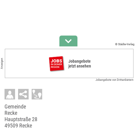
© Städte-Verlag
Anzeigen
Jobangebote
jetzt ansehen
Jobangebote von Drittanbietern
Gemeinde
Recke
Hauptstraße 28
49509 Recke