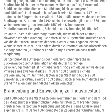
umblang gelegen, haben und tun mögen.“ Damit erhielt Luckenwalde erste
Stadtrechte, blieb aber im Volksmund weiterhin das Dorf, Flecken oder
Städtlein; die mittelalterliche Stadtbildung blieb „unausgereift-
landstädtisch“. Luckenwalde besaß auch keine Stadtmauer. 1471 wird
erstmals ein Bürgermeister erwähnt. 1540 erhält Luckenwalde sein erstes
Stadtwappen. Aus dem Jahr 1492 ist eine Leinewebergilde und 1556 eine
Weinherreninnung, aus dem Jahr 1559 eine Schuhmacher-,
Pantoffelmacher, Lohgerber-, Schneider- und Schmiedegilde überliefert.
Im Jahre 1542 in der Jüterboger Vorstadt, südwestlich der Altstadt,
slawische Wenden (Sorben). Sie hatten keine Bürgerrechte, mussten aber
wie die deutschen Luckenwalder dem Kloster Zinna Abgaben leisten.
Wenig später im Jahr 1553 endete durch die Reformation das Klosterleben,
die sogenannten „Jüterboger Lande“ gingen vorerst an das Erzstift
Magdeburg.
Der Zeitpunkt des Untergangs der niedersorbischen Sprache in
Luckenwalde durch Assimilation an die deutschsprachige
Bevölkerungsmehrheit ist nicht überliefert. 1562 erhielt Luckenwalde das
Privileg eines zweiten Marktes. Im Jahr 1608 gründete sich die
Brauereiinnung. Im Jahr 1616 lebten in der Stadt rund 600 bis 700
Einwohner. Ein Rathaus wurde 1663 gebaut, doch schon 1674 durch einen
Brand mit allen darin befindlichen Akten vernichtet.
Brandenburg und Entwicklung zur Industriestadt
Seit 1680 gehörte die Stadt nach dem Westfälischen Frieden und dem Tod
des Magdeburger erzbischöflichen Administrators zum brandenburg-
preußischen Herzogtum Magdeburg und bildete als eine Exklave einen
eigenen Kreis. Im Jahre 1684 gründete der Zeugmacher Christian Mauhl