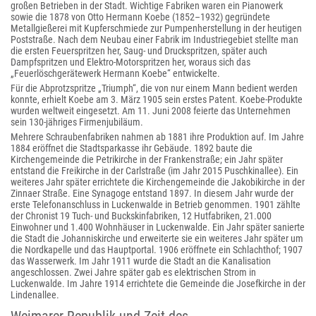
großen Betrieben in der Stadt. Wichtige Fabriken waren ein Pianowerk
sowie die 1878 von Otto Hermann Koebe (1852–1932) gegründete
Metallgießerei mit Kupferschmiede zur Pumpenherstellung in der heutigen
Poststraße. Nach dem Neubau einer Fabrik im Industriegebiet stellte man
die ersten Feuerspritzen her, Saug- und Druckspritzen, später auch
Dampfspritzen und Elektro-Motorspritzen her, woraus sich das
„Feuerlöschgerätewerk Hermann Koebe“ entwickelte.
Für die Abprotzspritze „Triumph“, die von nur einem Mann bedient werden
konnte, erhielt Koebe am 3. März 1905 sein erstes Patent. Koebe-Produkte
wurden weltweit eingesetzt. Am 11. Juni 2008 feierte das Unternehmen
sein 130-jähriges Firmenjubiläum.
Mehrere Schraubenfabriken nahmen ab 1881 ihre Produktion auf. Im Jahre
1884 eröffnet die Stadtsparkasse ihr Gebäude. 1892 baute die
Kirchengemeinde die Petrikirche in der Frankenstraße; ein Jahr später
entstand die Freikirche in der Carlstraße (im Jahr 2015 Puschkinallee). Ein
weiteres Jahr später errichtete die Kirchengemeinde die Jakobikirche in der
Zinnaer Straße. Eine Synagoge entstand 1897. In diesem Jahr wurde der
erste Telefonanschluss in Luckenwalde in Betrieb genommen. 1901 zählte
der Chronist 19 Tuch- und Buckskinfabriken, 12 Hutfabriken, 21.000
Einwohner und 1.400 Wohnhäuser in Luckenwalde. Ein Jahr später sanierte
die Stadt die Johanniskirche und erweiterte sie ein weiteres Jahr später um
die Nordkapelle und das Hauptportal. 1906 eröffnete ein Schlachthof; 1907
das Wasserwerk. Im Jahr 1911 wurde die Stadt an die Kanalisation
angeschlossen. Zwei Jahre später gab es elektrischen Strom in
Luckenwalde. Im Jahre 1914 errichtete die Gemeinde die Josefkirche in der
Lindenallee.