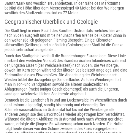
Baruth/Mark und westlich Treuenbrietzen. In der Nähe des Marktturms
beträgt die Höhe über dem Meeresspiegel 49 Meter, bei den Weinbergen
westlich des Stadtzentrums sind es 77 Meter.
Geographischer Überblick und Geologie
Die Stadt liegt in einer Bucht des Baruther Urstromtals, welches hier weit
nach Süden ausgreift und mit einer unscharfen Grenze bei Kloster Zinna in
den weiter südlich gelegenen Fläming übergeht. Einige Kilometer
südwestlich (Keilberg) und südöstlich (Golmberg) der Stadt ist die Grenze
jedoch sehr scharf ausgebildet.
Durch das Stadtgebiet verläuft die Brandenburger Eisrandlage. Diese Linie
markiert den weitesten Vorstoß des skandinavischen Inlandeises während
der jüngsten Eiszeit (der Weichseleiszeit) nach Süden. Die Weinberge,
obwohl im Kern schon während der älteren Saaleeiszeit angelegt, sind eine
Endmoräne dieses Eisvorstoßes. Die Abdachung der Weinberge nach
Westen bildet die dazugehörige Sanderfläche. Auf den Weinbergen hat
man in Ton- und Sandgruben sowohl die älteren saalezeitlichen
Ablagerungen (meist toniger Geschiebemergel) als auch die jüngeren,
sandigen weichselzeitlichen Sedimente abgebaut.
Dennoch ist die Landschaft in und um Luckenwalde im Wesentlichen durch
das Urstromtal geprägt, sandig bis moorig und ebenerdig. Der
Schmelzwasserabfluss im Urstromtal hat bis auf die Weinberge alle
anderen Zeugnisse des Eisvorstoßes wieder abgetragen bzw. verschüttet.
Während die älteren Abflüsse im Urstromtal noch nach Westen gerichtet
waren, erfolgte die jüngere Entwässerung schon nach Norden. Die Nuthe
folgt heute dieser von den Schmelzwässern des Eises vorgegebenen