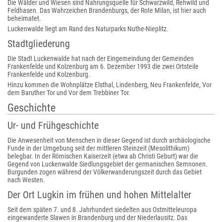
Die Wälder und Wiesen sind Nahrungsquelle für Schwarzwild, Rehwild und
Feldhasen. Das Wahrzeichen Brandenburgs, der Rote Milan, ist hier auch
beheimatet.
Luckenwalde liegt am Rand des Naturparks Nuthe-Nieplitz.
Stadtgliederung
Die Stadt Luckenwalde hat nach der Eingemeindung der Gemeinden
Frankenfelde und Kolzenburg am 6. Dezember 1993 die zwei Ortsteile
Frankenfelde und Kolzenburg.
Hinzu kommen die Wohnplätze Elsthal, Lindenberg, Neu Frankenfelde, Vor
dem Baruther Tor und Vor dem Trebbiner Tor.
Geschichte
Ur- und Frühgeschichte
Die Anwesenheit von Menschen in dieser Gegend ist durch archäologische
Funde in der Umgebung seit der mittleren Steinzeit (Mesolithikum)
belegbar. In der Römischen Kaiserzeit (etwa ab Christi Geburt) war die
Gegend von Luckenwalde Siedlungsgebiet der germanischen Semnonen.
Burgunden zogen während der Völkerwanderungszeit durch das Gebiet
nach Westen.
Der Ort Lugkin im frühen und hohen Mittelalter
Seit dem späten 7. und 8. Jahrhundert siedelten aus Ostmitteleuropa
eingewanderte Slawen in Brandenburg und der Niederlausitz. Das