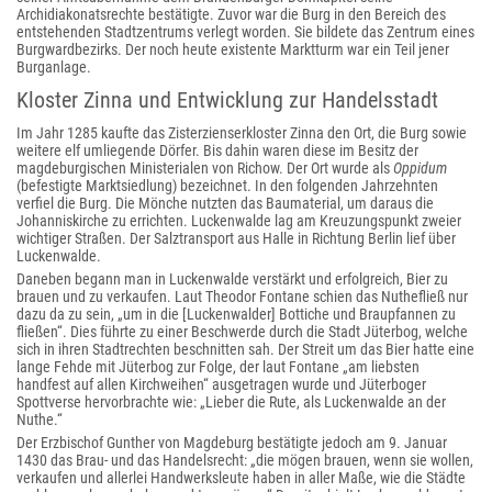
Archidiakonatsrechte bestätigte. Zuvor war die Burg in den Bereich des
entstehenden Stadtzentrums verlegt worden. Sie bildete das Zentrum eines
Burgwardbezirks. Der noch heute existente Marktturm war ein Teil jener
Burganlage.
Kloster Zinna und Entwicklung zur Handelsstadt
Im Jahr 1285 kaufte das Zisterzienserkloster Zinna den Ort, die Burg sowie
weitere elf umliegende Dörfer. Bis dahin waren diese im Besitz der
magdeburgischen Ministerialen von Richow. Der Ort wurde als
Oppidum
(befestigte Marktsiedlung) bezeichnet. In den folgenden Jahrzehnten
verfiel die Burg. Die Mönche nutzten das Baumaterial, um daraus die
Johanniskirche zu errichten. Luckenwalde lag am Kreuzungspunkt zweier
wichtiger Straßen. Der Salztransport aus Halle in Richtung Berlin lief über
Luckenwalde.
Daneben begann man in Luckenwalde verstärkt und erfolgreich, Bier zu
brauen und zu verkaufen. Laut Theodor Fontane schien das Nuthefließ nur
dazu da zu sein, „um in die [Luckenwalder] Bottiche und Braupfannen zu
fließen“. Dies führte zu einer Beschwerde durch die Stadt Jüterbog, welche
sich in ihren Stadtrechten beschnitten sah. Der Streit um das Bier hatte eine
lange Fehde mit Jüterbog zur Folge, der laut Fontane „am liebsten
handfest auf allen Kirchweihen“ ausgetragen wurde und Jüterboger
Spottverse hervorbrachte wie: „Lieber die Rute, als Luckenwalde an der
Nuthe.“
Der Erzbischof Gunther von Magdeburg bestätigte jedoch am 9. Januar
1430 das Brau- und das Handelsrecht: „die mögen brauen, wenn sie wollen,
verkaufen und allerlei Handwerksleute haben in aller Maße, wie die Städte