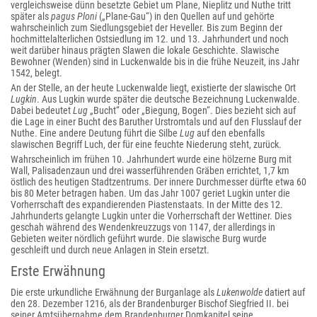
vergleichsweise dünn besetzte Gebiet um Plane, Nieplitz und Nuthe tritt
später als
pagus Ploni
(„Plane-Gau“) in den Quellen auf und gehörte
wahrscheinlich zum Siedlungsgebiet der Heveller. Bis zum Beginn der
hochmittelalterlichen Ostsiedlung im 12. und 13. Jahrhundert und noch
weit darüber hinaus prägten Slawen die lokale Geschichte. Slawische
Bewohner (Wenden) sind in Luckenwalde bis in die frühe Neuzeit, ins Jahr
1542, belegt.
An der Stelle, an der heute Luckenwalde liegt, existierte der slawische Ort
Lugkin
. Aus Lugkin wurde später die deutsche Bezeichnung Luckenwalde.
Dabei bedeutet
Lug
„Bucht“ oder „Biegung, Bogen“. Dies bezieht sich auf
die Lage in einer Bucht des Baruther Urstromtals und auf den Flusslauf der
Nuthe. Eine andere Deutung führt die Silbe
Lug
auf den ebenfalls
slawischen Begriff Luch, der für eine feuchte Niederung steht, zurück.
Wahrscheinlich im frühen 10. Jahrhundert wurde eine hölzerne Burg mit
Wall, Palisadenzaun und drei wasserführenden Gräben errichtet, 1,7 km
östlich des heutigen Stadtzentrums. Der innere Durchmesser dürfte etwa 60
bis 80 Meter betragen haben. Um das Jahr 1007 geriet Lugkin unter die
Vorherrschaft des expandierenden Piastenstaats. In der Mitte des 12.
Jahrhunderts gelangte Lugkin unter die Vorherrschaft der Wettiner. Dies
geschah während des Wendenkreuzzugs von 1147, der allerdings in
Gebieten weiter nördlich geführt wurde. Die slawische Burg wurde
geschleift und durch neue Anlagen in Stein ersetzt.
Erste Erwähnung
Die erste urkundliche Erwähnung der Burganlage als
Lukenwolde
datiert auf
den 28. Dezember 1216, als der Brandenburger Bischof Siegfried II. bei
seiner Amtsübernahme dem Brandenburger Domkapitel seine