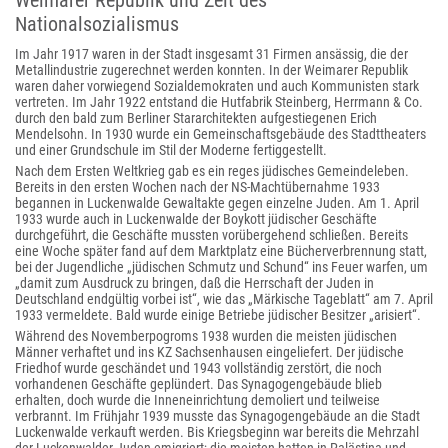
Weimarer Republik und Zeit des
Nationalsozialismus
Im Jahr 1917 waren in der Stadt insgesamt 31 Firmen ansässig, die der
Metallindustrie zugerechnet werden konnten. In der Weimarer Republik
waren daher vorwiegend Sozialdemokraten und auch Kommunisten stark
vertreten. Im Jahr 1922 entstand die Hutfabrik Steinberg, Herrmann & Co.
durch den bald zum Berliner Stararchitekten aufgestiegenen Erich
Mendelsohn. In 1930 wurde ein Gemeinschaftsgebäude des Stadttheaters
und einer Grundschule im Stil der Moderne fertiggestellt.
Nach dem Ersten Weltkrieg gab es ein reges jüdisches Gemeindeleben.
Bereits in den ersten Wochen nach der NS-Machtübernahme 1933
begannen in Luckenwalde Gewaltakte gegen einzelne Juden. Am 1. April
1933 wurde auch in Luckenwalde der Boykott jüdischer Geschäfte
durchgeführt, die Geschäfte mussten vorübergehend schließen. Bereits
eine Woche später fand auf dem Marktplatz eine Bücherverbrennung statt,
bei der Jugendliche „jüdischen Schmutz und Schund“ ins Feuer warfen, um
„damit zum Ausdruck zu bringen, daß die Herrschaft der Juden in
Deutschland endgültig vorbei ist“, wie das „Märkische Tageblatt“ am 7. April
1933 vermeldete. Bald wurde einige Betriebe jüdischer Besitzer „arisiert“.
Während des Novemberpogroms 1938 wurden die meisten jüdischen
Männer verhaftet und ins KZ Sachsenhausen eingeliefert. Der jüdische
Friedhof wurde geschändet und 1943 vollständig zerstört, die noch
vorhandenen Geschäfte geplündert. Das Synagogengebäude blieb
erhalten, doch wurde die Inneneinrichtung demoliert und teilweise
verbrannt. Im Frühjahr 1939 musste das Synagogengebäude an die Stadt
Luckenwalde verkauft werden. Bis Kriegsbeginn war bereits die Mehrzahl