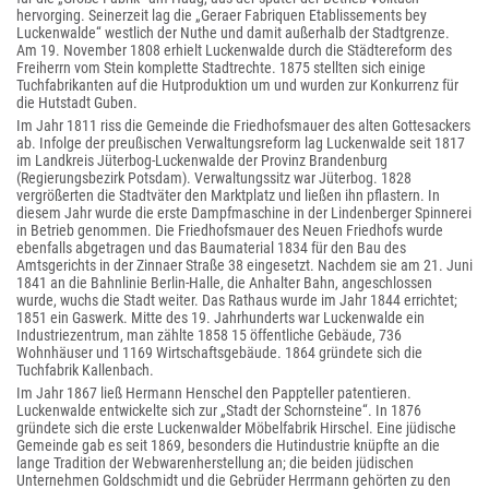
hervorging. Seinerzeit lag die „Geraer Fabriquen Etablissements bey
Luckenwalde“ westlich der Nuthe und damit außerhalb der Stadtgrenze.
Am 19. November 1808 erhielt Luckenwalde durch die Städtereform des
Freiherrn vom Stein komplette Stadtrechte. 1875 stellten sich einige
Tuchfabrikanten auf die Hutproduktion um und wurden zur Konkurrenz für
die Hutstadt Guben.
Im Jahr 1811 riss die Gemeinde die Friedhofsmauer des alten Gottesackers
ab. Infolge der preußischen Verwaltungsreform lag Luckenwalde seit 1817
im Landkreis Jüterbog-Luckenwalde der Provinz Brandenburg
(Regierungsbezirk Potsdam). Verwaltungssitz war Jüterbog. 1828
vergrößerten die Stadtväter den Marktplatz und ließen ihn pflastern. In
diesem Jahr wurde die erste Dampfmaschine in der Lindenberger Spinnerei
in Betrieb genommen. Die Friedhofsmauer des Neuen Friedhofs wurde
ebenfalls abgetragen und das Baumaterial 1834 für den Bau des
Amtsgerichts in der Zinnaer Straße 38 eingesetzt. Nachdem sie am 21. Juni
1841 an die Bahnlinie Berlin-Halle, die Anhalter Bahn, angeschlossen
wurde, wuchs die Stadt weiter. Das Rathaus wurde im Jahr 1844 errichtet;
1851 ein Gaswerk. Mitte des 19. Jahrhunderts war Luckenwalde ein
Industriezentrum, man zählte 1858 15 öffentliche Gebäude, 736
Wohnhäuser und 1169 Wirtschaftsgebäude. 1864 gründete sich die
Tuchfabrik Kallenbach.
Im Jahr 1867 ließ Hermann Henschel den Pappteller patentieren.
Luckenwalde entwickelte sich zur „Stadt der Schornsteine“. In 1876
gründete sich die erste Luckenwalder Möbelfabrik Hirschel. Eine jüdische
Gemeinde gab es seit 1869, besonders die Hutindustrie knüpfte an die
lange Tradition der Webwarenherstellung an; die beiden jüdischen
Unternehmen Goldschmidt und die Gebrüder Herrmann gehörten zu den