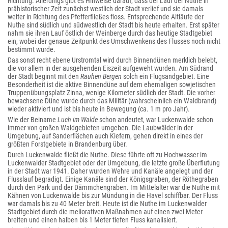
Richtung. Allerdings gibt es Hinweise darauf, dass der Lauf der Nuthe in
prähistorischer Zeit zunächst westlich der Stadt verlief und sie damals
weiter in Richtung des Pfefferfließes floss. Entsprechende Altläufe der
Nuthe sind südlich und südwestlich der Stadt bis heute erhalten. Erst später
nahm sie ihren Lauf östlich der Weinberge durch das heutige Stadtgebiet
ein, wobei der genaue Zeitpunkt des Umschwenkens des Flusses noch nicht
bestimmt wurde.
Das sonst recht ebene Urstromtal wird durch Binnendünen merklich belebt,
die vor allem in der ausgehenden Eiszeit aufgeweht wurden. Am Südrand
der Stadt beginnt mit den
Rauhen Bergen
solch ein Flugsandgebiet. Eine
Besonderheit ist die aktive Binnendüne auf dem ehemaligen sowjetischen
Truppenübungsplatz Zinna, wenige Kilometer südlich der Stadt. Die vorher
bewachsene Düne wurde durch das Militär (wahrscheinlich ein Waldbrand)
wieder aktiviert und ist bis heute in Bewegung (ca. 1 m pro Jahr).
Wie der Beiname
Luch im Walde
schon andeutet, war Luckenwalde schon
immer von großen Waldgebieten umgeben. Die Laubwälder in der
Umgebung, auf Sanderflächen auch Kiefern, gehen direkt in eines der
größten Forstgebiete in Brandenburg über.
Durch Luckenwalde fließt die Nuthe. Diese führte oft zu Hochwasser im
Luckenwalder Stadtgebiet oder der Umgebung, die letzte große Überflutung
in der Stadt war 1941. Daher wurden Wehre und Kanäle angelegt und der
Flusslauf begradigt. Einige Kanäle sind der Königsgraben, der Röthegraben
durch den Park und der Dämmchengraben. Im Mittelalter war die Nuthe mit
Kähnen von Luckenwalde bis zur Mündung in die Havel schiffbar. Der Fluss
war damals bis zu 40 Meter breit. Heute ist die Nuthe im Luckenwalder
Stadtgebiet durch die meliorativen Maßnahmen auf einen zwei Meter
breiten und einen halben bis 1 Meter tiefen Fluss kanalisiert.