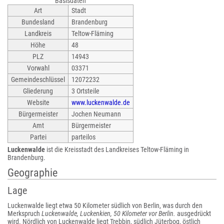
Basisdaten
Art
Stadt
Bundesland
Brandenburg
Landkreis
Teltow-Fläming
Höhe
48
PLZ
14943
Vorwahl
03371
Gemeindeschlüssel
12072232
Gliederung
3 Ortsteile
Website
www.luckenwalde.de
Bürgermeister
Jochen Neumann
Amt
Bürgermeister
Partei
parteilos
Luckenwalde
ist die Kreisstadt des Landkreises Teltow-Fläming in
Brandenburg.
Geographie
Lage
Luckenwalde liegt etwa 50 Kilometer südlich von Berlin, was durch den
Merkspruch
Luckenwalde, Luckenkien, 50 Kilometer vor Berlin.
ausgedrückt
wird. Nördlich von Luckenwalde liegt Trebbin, südlich Jüterbog, östlich