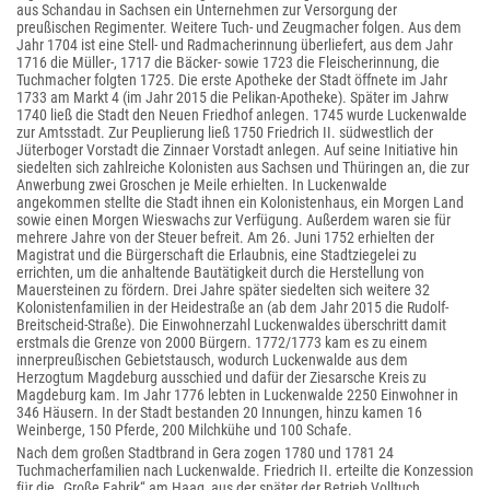
aus Schandau in Sachsen ein Unternehmen zur Versorgung der
preußischen Regimenter. Weitere Tuch- und Zeugmacher folgen. Aus dem
Jahr 1704 ist eine Stell- und Radmacherinnung überliefert, aus dem Jahr
1716 die Müller-, 1717 die Bäcker- sowie 1723 die Fleischerinnung, die
Tuchmacher folgten 1725. Die erste Apotheke der Stadt öffnete im Jahr
1733 am Markt 4 (im Jahr 2015 die Pelikan-Apotheke). Später im Jahrw
1740 ließ die Stadt den Neuen Friedhof anlegen. 1745 wurde Luckenwalde
zur Amtsstadt. Zur Peuplierung ließ 1750 Friedrich II. südwestlich der
Jüterboger Vorstadt die Zinnaer Vorstadt anlegen. Auf seine Initiative hin
siedelten sich zahlreiche Kolonisten aus Sachsen und Thüringen an, die zur
Anwerbung zwei Groschen je Meile erhielten. In Luckenwalde
angekommen stellte die Stadt ihnen ein Kolonistenhaus, ein Morgen Land
sowie einen Morgen Wieswachs zur Verfügung. Außerdem waren sie für
mehrere Jahre von der Steuer befreit. Am 26. Juni 1752 erhielten der
Magistrat und die Bürgerschaft die Erlaubnis, eine Stadtziegelei zu
errichten, um die anhaltende Bautätigkeit durch die Herstellung von
Mauersteinen zu fördern. Drei Jahre später siedelten sich weitere 32
Kolonistenfamilien in der Heidestraße an (ab dem Jahr 2015 die Rudolf-
Breitscheid-Straße). Die Einwohnerzahl Luckenwaldes überschritt damit
erstmals die Grenze von 2000 Bürgern. 1772/1773 kam es zu einem
innerpreußischen Gebietstausch, wodurch Luckenwalde aus dem
Herzogtum Magdeburg ausschied und dafür der Ziesarsche Kreis zu
Magdeburg kam. Im Jahr 1776 lebten in Luckenwalde 2250 Einwohner in
346 Häusern. In der Stadt bestanden 20 Innungen, hinzu kamen 16
Weinberge, 150 Pferde, 200 Milchkühe und 100 Schafe.
Nach dem großen Stadtbrand in Gera zogen 1780 und 1781 24
Tuchmacherfamilien nach Luckenwalde. Friedrich II. erteilte die Konzession
für die „Große Fabrik“ am Haag, aus der später der Betrieb Volltuch