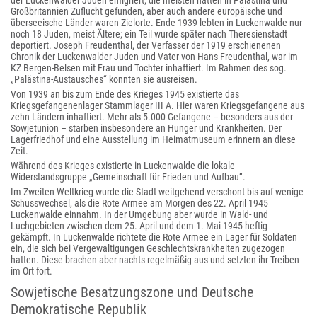
der Luckenwalder Juden emigriert; die meisten hatten in Palästina und
Großbritannien Zuflucht gefunden, aber auch andere europäische und
überseeische Länder waren Zielorte. Ende 1939 lebten in Luckenwalde nur
noch 18 Juden, meist Ältere; ein Teil wurde später nach Theresienstadt
deportiert. Joseph Freudenthal, der Verfasser der 1919 erschienenen
Chronik der Luckenwalder Juden und Vater von Hans Freudenthal, war im
KZ Bergen-Belsen mit Frau und Tochter inhaftiert. Im Rahmen des sog.
„Palästina-Austausches“ konnten sie ausreisen.
Von 1939 an bis zum Ende des Krieges 1945 existierte das
Kriegsgefangenenlager Stammlager III A. Hier waren Kriegsgefangene aus
zehn Ländern inhaftiert. Mehr als 5.000 Gefangene – besonders aus der
Sowjetunion – starben insbesondere an Hunger und Krankheiten. Der
Lagerfriedhof und eine Ausstellung im Heimatmuseum erinnern an diese
Zeit.
Während des Krieges existierte in Luckenwalde die lokale
Widerstandsgruppe „Gemeinschaft für Frieden und Aufbau“.
Im Zweiten Weltkrieg wurde die Stadt weitgehend verschont bis auf wenige
Schusswechsel, als die Rote Armee am Morgen des 22. April 1945
Luckenwalde einnahm. In der Umgebung aber wurde in Wald- und
Luchgebieten zwischen dem 25. April und dem 1. Mai 1945 heftig
gekämpft. In Luckenwalde richtete die Rote Armee ein Lager für Soldaten
ein, die sich bei Vergewaltigungen Geschlechtskrankheiten zugezogen
hatten. Diese brachen aber nachts regelmäßig aus und setzten ihr Treiben
im Ort fort.
Sowjetische Besatzungszone und Deutsche
Demokratische Republik