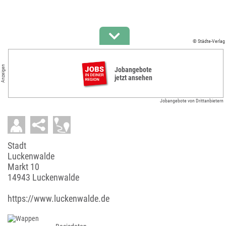
© Städte-Verlag
Anzeigen
Jobangebote
jetzt ansehen
Jobangebote von Drittanbietern
Stadt
Luckenwalde
Markt 10
14943 Luckenwalde
https://www.luckenwalde.de